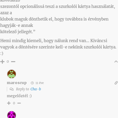
következő
szezontól opcionálissá teszi a szurkolói kártya használatát,
azaz a
klubok maguk dönthetik el, hogy továbbra is érvényben
hagyják-e annak
kötelező jellegét.”
Hemi mindig kiemeli, hogy nálunk rend van… Kiváncsi
vagyok a döntésére szerinte kell-e nekünk szurkolói kártya.
:)
0
maroscup
11 éve
Reply to
Cha-b
megelőztél :)
0