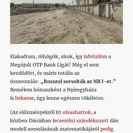
Elakadtam, röhögök, sírok, így
üdvözlöm
a
Megújult OTP Bank Ligát! Még el sem
kezdődött, és máris totális az
összeomlás:
„Rosszul sorsolták az NB I-et.”
Remélem bónuszként a Nyíregyháza
is
bekavar
, úgy lenne egészen tökéletes.
(Az előzményekről itt
olvashattok
, a
közben Dániában
lecserélni szándékozott
dán
modell sorsolásának matematikájáról
pedig