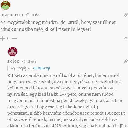
maroscup
11 éve
én megértelek meg minden, de…attól, hogy szar filmet
adnak a moziba még ki kell fizetni a jegyet!
0
zolee
11 éve
Reply to
maroscup
Kifizeti az ember, nem erről szól a történet, hanem arról
hogy nem vagy kiszolgálva mert egyrészt meccs előtt oda
kell menned háromnegyed órával, mivel 1 pénztár van
nyitva és 1 jegy kiadása kb 2-3 perc, online nem tudod
megvenni, na már most ha pénzt kérek jegyért akkor illene
arra is figyelni hogy esetleg ki kellene nyitni 3
pénztárat.Inkább hagynám a fenébe azt a rohadt 100ezer Ft-
ot ha vezető lennék, ha meg neki az ilyen kurva sok lové
akkor mi a fenének neki NB1es klub, vagy ha korábban bejött