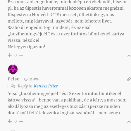
Ez a mostani engedmény mindenképp értékelendő, hiszen
pl. ha az újpestis haverommal közösen akarom megnézni
Kispesten a Honvéd-UTE meccset, ülhetünk egymás
mellett, míg kártyával, ugyebár, nem lehetett ilyet.
Szabó úr engedni fog mindent, és az első
„buzihemingvéjnél” és 12 ezer forintos büntikénél kártya
vissza, nézők el.
Ne legyen igazam!
0
Pelso
11 éve
Reply to
Kertész Péter
‘első „buzihemingvéjnél” és 12 ezer forintos büntikénél
kártya vissza’ -benne van a pakliban, de a kártya most sem
akadályozza meg az esetleges buzizást (persze minden
döntésnél feltételezzük a logikát szabónál….nem kéne)
0