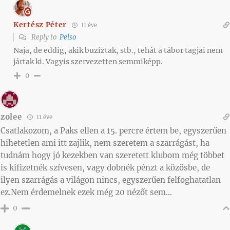
Kertész Péter
11 éve
Reply to
Pelso
Naja, de eddig, akik buziztak, stb., tehát a tábor tagjai nem
jártak ki. Vagyis szervezetten semmiképp.
0
zolee
11 éve
Csatlakozom, a Paks ellen a 15. percre értem be, egyszerűen
hihetetlen ami itt zajlik, nem szeretem a szarrágást, ha
tudnám hogy jó kezekben van szeretett klubom még többet
is kifizetnék szívesen, vagy dobnék pénzt a közösbe, de
ilyen szarrágás a világon nincs, egyszerűen felfoghatatlan
ez.Nem érdemelnek ezek még 20 nézőt sem…
0