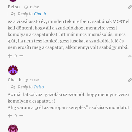
Pelso
11 éve
Reply to
Cha-b
ez a vízválasztó év, minden tekintetben : szabónak MOST el
kell dönteni, hogy áll a szurkolókhoz, mennyire veszi
komolyan a csapatunkat ! itt már nincs mismásolás, nincs
3.út, ha nem tesz konkrét gesztusokat a szurkolók felé és
nem erősíti meg a csapatot, akkor ennyi volt szabógyuribá…
0
Cha-b
11 éve
Reply to
Pelso
Az már látszik az igazolási szezonból, hogy mennyire veszi
komolyan a csapatot. :)
Alig várom a „cél az európai szereplés” szokásos mondatot.
0