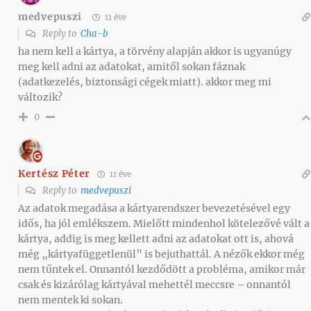
medvepuszi
11 éve
Reply to
Cha-b
ha nem kell a kártya, a törvény alapján akkor is ugyanúgy
meg kell adni az adatokat, amitől sokan fáznak
(adatkezelés, biztonsági cégek miatt). akkor meg mi
változik?
0
Kertész Péter
11 éve
Reply to
medvepuszi
Az adatok megadása a kártyarendszer bevezetésével egy
idős, ha jól emlékszem. Mielőtt mindenhol kötelezővé vált a
kártya, addig is meg kellett adni az adatokat ott is, ahová
még „kártyafüggetlenül” is bejuthattál. A nézők ekkor még
nem tűntek el. Onnantól kezdődött a probléma, amikor már
csak és kizárólag kártyával mehettél meccsre – onnantól
nem mentek ki sokan.