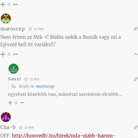
0
maroscup
11 éve
Nem értem az Mtk-t! Büdös nekik a Bozsik vagy mi a
f@széé kell itt variàlni!?
0
Sanzi
11 éve
Reply to
maroscup
egyrészt közelebb van, másrészt szerintem olcsóbb…
0
Cha-b
11 éve
OFF:
http://honvedfc.hu/hirek/mfa-ujabb-harom-