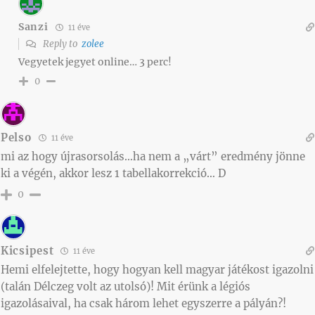
Sanzi
11 éve
Reply to
zolee
Vegyetek jegyet online… 3 perc!
0
Pelso
11 éve
mi az hogy újrasorsolás…ha nem a „várt” eredmény jönne
ki a végén, akkor lesz 1 tabellakorrekció… D
0
Kicsipest
11 éve
Hemi elfelejtette, hogy hogyan kell magyar játékost igazolni
(talán Délczeg volt az utolsó)! Mit érünk a légiós
igazolásaival, ha csak három lehet egyszerre a pályán?!