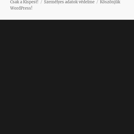
Csak a Kispest!
Személyes adatok védelme
Köszönjük
WordPress!