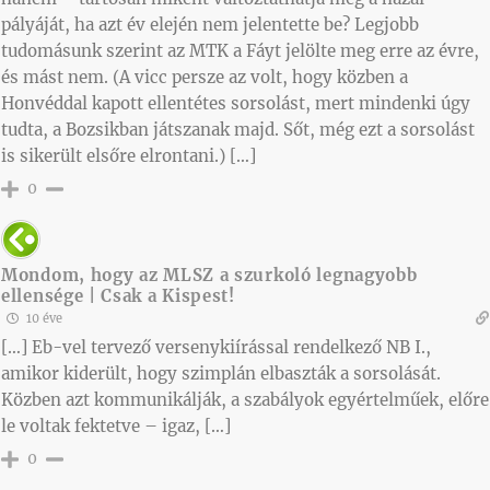
pályáját, ha azt év elején nem jelentette be? Legjobb
tudomásunk szerint az MTK a Fáyt jelölte meg erre az évre,
és mást nem. (A vicc persze az volt, hogy közben a
Honvéddal kapott ellentétes sorsolást, mert mindenki úgy
tudta, a Bozsikban játszanak majd. Sőt, még ezt a sorsolást
is sikerült elsőre elrontani.) […]
0
Mondom, hogy az MLSZ a szurkoló legnagyobb
ellensége | Csak a Kispest!
10 éve
[…] Eb-vel tervező versenykiírással rendelkező NB I.,
amikor kiderült, hogy szimplán elbaszták a sorsolását.
Közben azt kommunikálják, a szabályok egyértelműek, előre
le voltak fektetve – igaz, […]
0