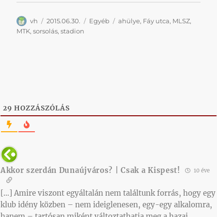
Szerző
Közzétéve
Kategória
Címke
vh
2015.06.30.
Egyéb
ahülye
,
Fáy utca
,
MLSZ
,
MTK
,
sorsolás
,
stadion
29
HOZZÁSZÓLÁS
Akkor szerdán Dunaújváros? | Csak a Kispest!
10 éve
[…] Amire viszont egyáltalán nem találtunk forrás, hogy egy
klub idény közben – nem ideiglenesen, egy-egy alkalomra,
hanem – tartósan miként változtathatja meg a hazai