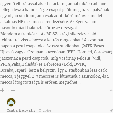
egyenlő elbírálással akar betartatni, annál inkább ad-hoc
jellegű lesz a bajnokság. 2 csapat jelölt meg hazai pályának
egy olyan stadiont, ami csak adott körülmények mellett
alkalmas NB1-es meccs rendezésére. Az Eger valami
hasonló miatt haknizta körbe az országot.
Mondom a frankót : „Az MLSZ a régi sikerekre való
tekintettel visszahozza a kettős rangadókat ! A szombati
napon a pesti csapatok a Szusza stadionban (MTK,Vasas,
Újpest) vagy a Groupama Arenában (FTC, Honvéd, Soroksár)
játszanak a pesti csapatok, míg vasárnap Felcsút (Vidi,
PFLA,Paks,Haladás) és Debrecen (Loki, DVTK,
Bcsaba,Szpari) lesz a helyszín. Így 4 stadionban lesz csak
meccs, 1 jeggyel 2-3 meccset is láthatnak a szurkolók, és 1
meccs látogatottsága is erősen megnőhet. „
0
Csaba Horváth
11 éve