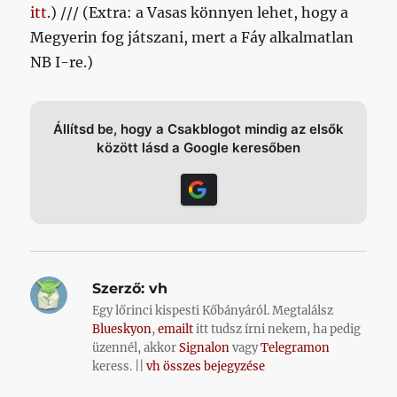
itt
.) /// (Extra: a Vasas könnyen lehet, hogy a
Megyerin fog játszani, mert a Fáy alkalmatlan
NB I-re.)
Állítsd be, hogy a Csakblogot mindig az elsők
között lásd a Google keresőben
Szerző:
vh
Egy lőrinci kispesti Kőbányáról. Megtalálsz
Blueskyon
,
emailt
itt tudsz írni nekem, ha pedig
üzennél, akkor
Signalon
vagy
Telegramon
keress. ||
vh összes bejegyzése