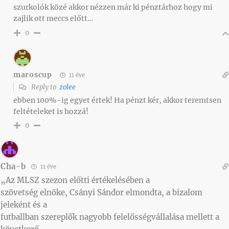
szurkolók közé akkor nézzen már ki pénztárhoz hogy mi
zajlik ott meccs előtt…
0
maroscup
11 éve
Reply to
zolee
ebben 100%-ig egyet értek! Ha pénzt kér, akkor teremtsen
feltételeket is hozzá!
0
Cha-b
11 éve
„Az MLSZ szezon előtti értékelésében a
szövetség elnöke, Csányi Sándor elmondta, a bizalom
jeleként és a
futballban szereplők nagyobb felelősségvállalása mellett a