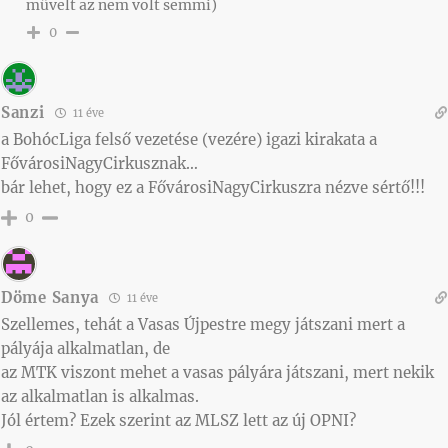
művelt az nem volt semmi)
0
Sanzi
11 éve
a BohócLiga felső vezetése (vezére) igazi kirakata a
FővárosiNagyCirkusznak…
bár lehet, hogy ez a FővárosiNagyCirkuszra nézve sértő!!!
0
Döme Sanya
11 éve
Szellemes, tehát a Vasas Újpestre megy játszani mert a
pályája alkalmatlan, de
az MTK viszont mehet a vasas pályára játszani, mert nekik
az alkalmatlan is alkalmas.
Jól értem? Ezek szerint az MLSZ lett az új OPNI?