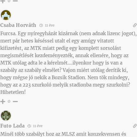
0
Csaba Horváth
11 éve
Furcsa. Egy nyíregyházát kizárnak (nem adnak lizenc jogot),
mert pár hetes késéssel utalt el egy amúgy vitatott
kifizetést, az MTK miatt pedig egy komplett sorsolást
megismétlését kezdeményezték, annak ellenére, hogy az
MTK utólag adta le a kérelmét….ilyenkor hogy is van a
szabály az szabály elmélet? Vajon miért utólag derítik ki,
hogy mégse jó nekik a Bozsik Stadion. Nem tök mindegy,
hogy az a 223 szurkoló melyik stadionba megy szurkolni?
Hihetetlen!
0
Futo Lada
11 éve
Minél több szabályt hoz az MLSZ amit konzekvensen és