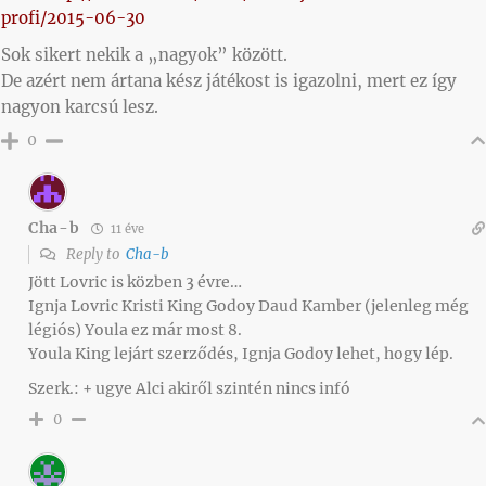
profi/2015-06-30
Sok sikert nekik a „nagyok” között.
De azért nem ártana kész játékost is igazolni, mert ez így
nagyon karcsú lesz.
0
Cha-b
11 éve
Reply to
Cha-b
Jött Lovric is közben 3 évre…
Ignja Lovric Kristi King Godoy Daud Kamber (jelenleg még
légiós) Youla ez már most 8.
Youla King lejárt szerződés, Ignja Godoy lehet, hogy lép.
Szerk.: + ugye Alci akiről szintén nincs infó
0