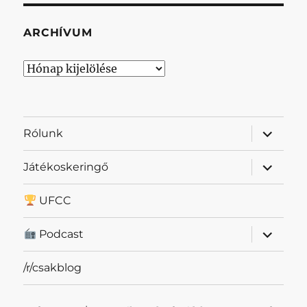
ARCHÍVUM
Archívum
almenü
Rólunk
szétnyit
almenü
Játékoskeringő
szétnyit
UFCC
almenü
Podcast
szétnyit
/r/csakblog