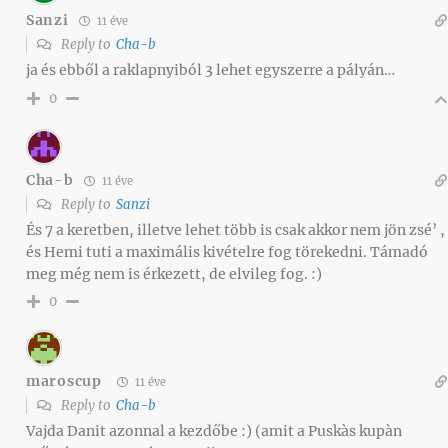
Sanzi
11 éve
Reply to
Cha-b
ja és ebből a raklapnyiból 3 lehet egyszerre a pályán…
0
Cha-b
11 éve
Reply to
Sanzi
És 7 a keretben, illetve lehet több is csak akkor nem jön zsé’ ,
és Hemi tuti a maximális kivételre fog törekedni. Támadó
meg még nem is érkezett, de elvileg fog. :)
0
maroscup
11 éve
Reply to
Cha-b
Vajda Danit azonnal a kezdőbe :) (amit a Puskàs kupàn