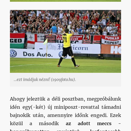
…ezt imádjuk nézni! (1909foto.hu).
Ahogy jeleztük a déli posztban, megpróbálunk
idén egy(-két) új miniposzt-rovattal támadni
bajnokik után, amennyire időnk engedi. Ezek
közül a második
az adott meccs -