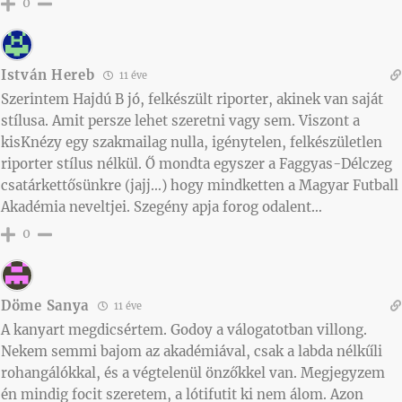
0
István Hereb
11 éve
Szerintem Hajdú B jó, felkészült riporter, akinek van saját
stílusa. Amit persze lehet szeretni vagy sem. Viszont a
kisKnézy egy szakmailag nulla, igénytelen, felkészületlen
riporter stílus nélkül. Ő mondta egyszer a Faggyas-Délczeg
csatárkettősünkre (jajj…) hogy mindketten a Magyar Futball
Akadémia neveltjei. Szegény apja forog odalent…
0
Döme Sanya
11 éve
A kanyart megdicsértem. Godoy a válogatotban villong.
Nekem semmi bajom az akadémiával, csak a labda nélkűli
rohangálókkal, és a végtelenül önzőkkel van. Megjegyzem
én mindig focit szeretem, a lótifutit ki nem álom. Azon