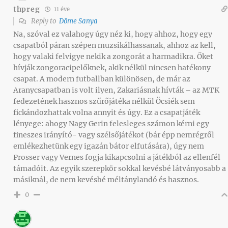
thpreg
11 éve
Reply to
Döme Sanya
Na, szóval ez valahogy úgy néz ki, hogy ahhoz, hogy egy
csapatból páran szépen muzsikálhassanak, ahhoz az kell,
hogy valaki felvigye nekik a zongorát a harmadikra. Őket
hívják zongoracipelőknek, akik nélkül nincsen hatékony
csapat. A modern futballban különösen, de már az
Aranycsapatban is volt ilyen, Zakariásnak hívták – az MTK
fedezetének hasznos szűrőjátéka nélkül Öcsiék sem
fickándozhattak volna annyit és úgy. Ez a csapatjáték
lényege: ahogy Nagy Gerin felesleges számon kérni egy
fineszes irányító- vagy szélsőjátékot (bár épp nemrégről
emlékezhetünk egy igazán bátor elfutására), úgy nem
Prosser vagy Vernes fogja kikapcsolni a játékból az ellenfél
támadóit. Az egyik szerepkör sokkal kevésbé látványosabb a
másiknál, de nem kevésbé méltánylandó és hasznos.
0