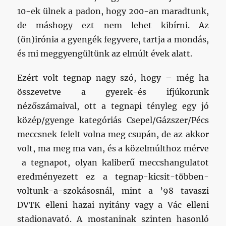
10-ek ülnek a padon, hogy 200-an maradtunk,
de máshogy ezt nem lehet kibírni. Az
(ön)irónia a gyengék fegyvere, tartja a mondás,
és mi meggyengültünk az elmúlt évek alatt.
Ezért volt tegnap nagy szó, hogy – még ha
összevetve a gyerek-és ifjúkorunk
nézőszámaival, ott a tegnapi tényleg egy jó
közép/gyenge kategóriás Csepel/Gázszer/Pécs
meccsnek felelt volna meg csupán, de az akkor
volt, ma meg ma van, és a közelmúlthoz mérve
a tegnapot, olyan kaliberű meccshangulatot
eredményezett ez a tegnap-kicsit-többen-
voltunk-a-szokásosnál, mint a ’98 tavaszi
DVTK elleni hazai nyitány vagy a Vác elleni
stadionavató. A mostaninak szinten hasonló