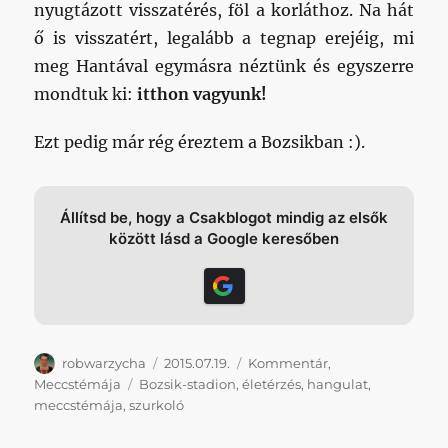
nyugtázott visszatérés, föl a korláthoz. Na hát
ő is visszatért, legalább a tegnap erejéig, mi
meg Hantával egymásra néztünk és egyszerre
mondtuk ki:
itthon vagyunk!
Ezt pedig már rég éreztem a Bozsikban :).
Állítsd be, hogy a Csakblogot mindig az elsők
között lásd a Google keresőben
Szerző
Közzétéve
Kategória
robwarzycha
2015.07.19.
Kommentár
,
Címke
Meccstémája
Bozsik-stadion
,
életérzés
,
hangulat
,
meccstémája
,
szurkoló