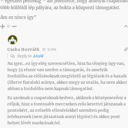
– egészen péntekig – azt jelentette, hogy amelyik csapatban
több külföldi lép pályára, az bukta a központi támogatást.
Ám ez nincs így”
0
Csaba Horváth
11 éve
Reply to
A69W
Na igen…ez így elég szerencsétlen, hisz ha tényleg úgy van,
hogy 33 részre van szedve a támogatás, és amelyik
fordulóba az előírásoknak megfelelő az légiósok és a hazaik
(illetve fiatalok) aránya, akkor megy az utalás, ha nem akkor
abban a fordulóba nem kapnak támogatást.
Ez azoknak a csapatoknak kedvez, akiknek a középmezőny a
céljuk, hisz a fontosabb meccseken erős kerettel játszanak a
pontokért, az erősebb ellenfelekkel szemben pedig
lefekszenek (nem játszatnak annyi légióst) és akkor pont
helyet lóvét markolnak fel.