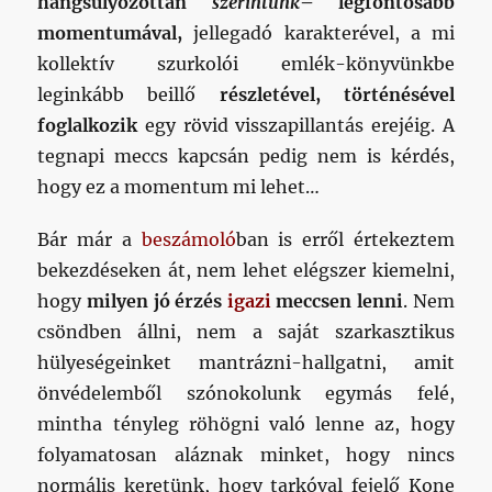
hangsúlyozottan
szerintünk
– legfontosabb
momentumával,
jellegadó karakterével, a mi
kollektív szurkolói emlék-könyvünkbe
leginkább beillő
részletével, történésével
foglalkozik
egy rövid visszapillantás erejéig. A
tegnapi meccs kapcsán pedig nem is kérdés,
hogy ez a momentum mi lehet…
Bár már a
beszámoló
ban is erről értekeztem
bekezdéseken át, nem lehet elégszer kiemelni,
hogy
milyen jó érzés
igazi
meccsen lenni
. Nem
csöndben állni, nem a saját szarkasztikus
hülyeségeinket mantrázni-hallgatni, amit
önvédelemből szónokolunk egymás felé,
mintha tényleg röhögni való lenne az, hogy
folyamatosan aláznak minket, hogy nincs
normális keretünk, hogy tarkóval fejelő Kone