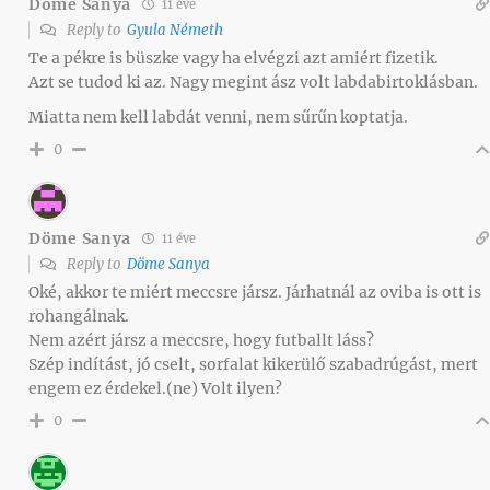
Döme Sanya
11 éve
Reply to
Gyula Németh
Te a pékre is büszke vagy ha elvégzi azt amiért fizetik.
Azt se tudod ki az. Nagy megint ász volt labdabirtoklásban.
Miatta nem kell labdát venni, nem sűrűn koptatja.
0
Döme Sanya
11 éve
Reply to
Döme Sanya
Oké, akkor te miért meccsre jársz. Járhatnál az oviba is ott is
rohangálnak.
Nem azért jársz a meccsre, hogy futballt láss?
Szép indítást, jó cselt, sorfalat kikerülő szabadrúgást, mert
engem ez érdekel.(ne) Volt ilyen?
0