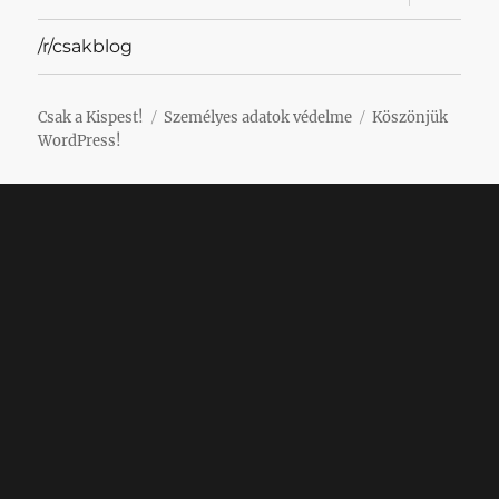
szétnyit
/r/csakblog
Csak a Kispest!
Személyes adatok védelme
Köszönjük
WordPress!