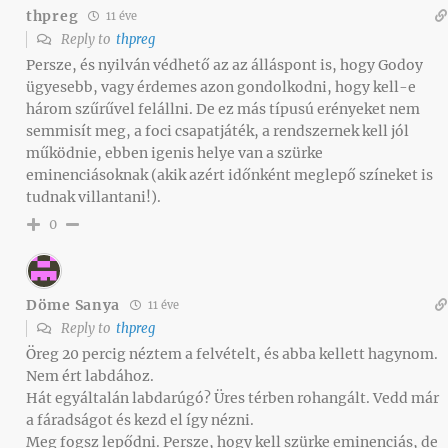
thpreg
11 éve
Reply to
thpreg
Persze, és nyilván védhető az az álláspont is, hogy Godoy
ügyesebb, vagy érdemes azon gondolkodni, hogy kell-e
három szűrűvel felállni. De ez más típusú erényeket nem
semmisít meg, a foci csapatjáték, a rendszernek kell jól
működnie, ebben igenis helye van a szürke
eminenciásoknak (akik azért időnként meglepő színeket is
tudnak villantani!).
0
Döme Sanya
11 éve
Reply to
thpreg
Öreg 20 percig néztem a felvételt, és abba kellett hagynom.
Nem ért labdához.
Hát egyáltalán labdarúgó? Üres térben rohangált. Vedd már
a fáradságot és kezd el így nézni.
Meg fogsz lepődni. Persze, hogy kell szürke eminenciás, de