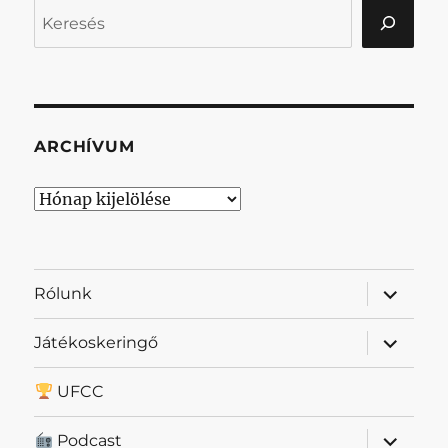
Keresés
ARCHÍVUM
Archívum
almenü
Rólunk
szétnyit
almenü
Játékoskeringő
szétnyit
UFCC
almenü
Podcast