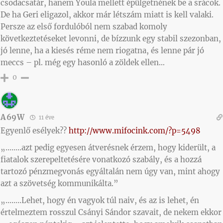
csodacsatár, hanem Youla mellett épülgetnének be a srácok.
De ha Geri eligazol, akkor már létszám miatt is kell valaki.
Persze az első fordulóból nem szabad komoly
következtetéseket levonni, de bízzunk egy stabil szezonban,
jó lenne, ha a kiesés réme nem riogatna, és lenne pár jó
meccs – pl. még egy hasonló a zöldek ellen…
0
A69W
11 éve
Egyenlő esélyek??
http://www.mifocink.com/?p=5498
„……..azt pedig egyesen átverésnek érzem, hogy kiderült, a
fiatalok szerepeltetésére vonatkozó szabály, és a hozzá
tartozó pénzmegvonás egyáltalán nem úgy van, mint ahogy
azt a szövetség kommunikálta.”
„……..Lehet, hogy én vagyok túl naiv, és az is lehet, én
értelmeztem rosszul Csányi Sándor szavait, de nekem ekkor