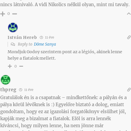
nincs látnivaló. A vidi Nikolics nélkül olyan, mint mi tavaly.
0
István Hereb
11 éve
Reply to
Döme Sanya
Mondjuk Godoy szerintem pont az a légiós, akinek lenne
helye a fiatalok mellett.
0
thpreg
11 éve
Gratulálok én is a csapatnak – mindkettőnek: a pályán és a
pálya körül lévőknek is :) Egyelőre biztató a dolog, emiatt
gondoltam, hogy ez az igazolási forgatókönyv elsülhet jól,
kapják meg a bizalmat a fiatalok. Elöl is arra lennék
kíváncsi, hogy milyen lenne, ha nem jönne már