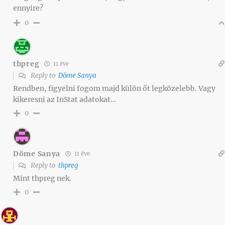
ennyire?
0
thpreg
11 éve
Reply to
Döme Sanya
Rendben, figyelni fogom majd külön őt legközelebb. Vagy
kikeresni az InStat adatokat…
0
Döme Sanya
11 éve
Reply to
thpreg
Mint thpreg nek.
0