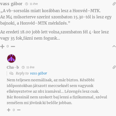
vass gábor
11 éve
„A vb-sorsolás miatt korábban lesz a Honvéd–MTK.
Az M4 műsorterve szerint szombaton 15.30-tól is lesz egy
bajnoki, a Honvéd–MTK mérkőzés.”
Az eredeti 18.00 jobb lett volna,szombaton fél 4-kor lesz
vagy 35 fok,fázni nem fogunk…
0
Cha-b
11 éve
Reply to
vass gábor
Nem teljesen normálisak, az már biztos. Késöbbi
időpontokban játszott meccseknél sem vagyunk
elkényeztetve az nb1 iramával… Lézengés lesz csak.
Bár Rossinál nem szokott baj lenni a fizikummal, szóval
remélem mi jövünk ki belőle jobban.
0