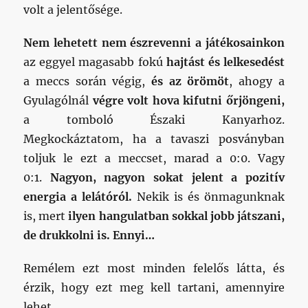
volt a jelentősége.
Nem lehetett nem észrevenni a játékosainkon
az eggyel magasabb fokú
hajtást és lelkesedést
a meccs során végig,
és az örömöt
, ahogy a
Gyulagólnál
végre volt hova kifutni őrjöngeni,
a tomboló Északi Kanyarhoz.
Megkockáztatom, ha a tavaszi posványban
toljuk le ezt a meccset, marad a 0:0. Vagy
0:1.
Nagyon, nagyon sokat jelent a pozitív
energia a lelátóról.
Nekik is és önmagunknak
is, mert
ilyen hangulatban sokkal jobb játszani,
de drukkolni is. Ennyi…
Remélem ezt most minden felelős látta, és
érzik, hogy ezt meg kell tartani, amennyire
lehet.