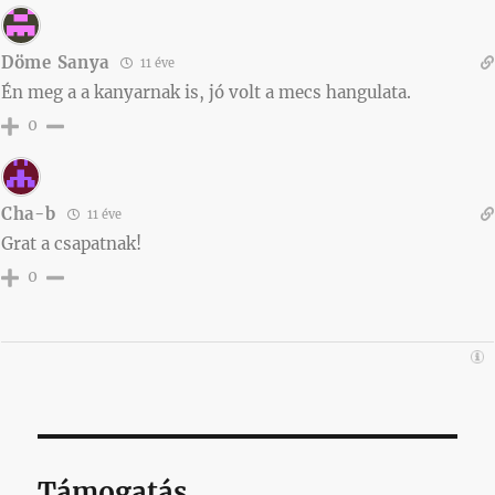
Döme Sanya
11 éve
Én meg a a kanyarnak is, jó volt a mecs hangulata.
0
Cha-b
11 éve
Grat a csapatnak!
0
Támogatás