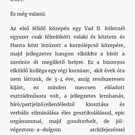
És még valami.
Az első félidő közepén egy Vad II. ítéletnél
egyszer csak félrelökött valaki és köztem és
Hanta közt lezúzott a korzólépcső közepére,
majd jellegzetes hangon elküldte a bírót a
szerinte őt megillető helyre. Ez a bizonyos
elküldő kolléga egy régi korzóarc, akit évek óta
nem láttunk, de 3-4 éve, amíg rendszeresen
kijárt, ez minden meccsen előadott
esztrádműsora volt, a jellegzetes lerohanás,
bíró/partjelző/ellenféledző kiosztása és
verbális eliminálása éles gesztikulálással, epic
orgánummal, majd gondterhelt, de jól-
végeztem-a-dolgom arckifejezéssel