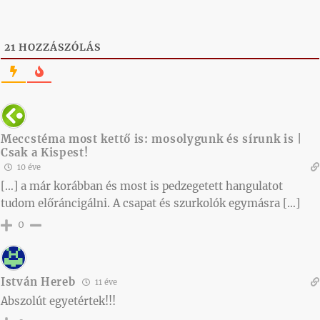
21
HOZZÁSZÓLÁS
Meccstéma most kettő is: mosolygunk és sírunk is |
Csak a Kispest!
10 éve
[…] a már korábban és most is pedzegetett hangulatot
tudom előráncigálni. A csapat és szurkolók egymásra […]
0
István Hereb
11 éve
Abszolút egyetértek!!!