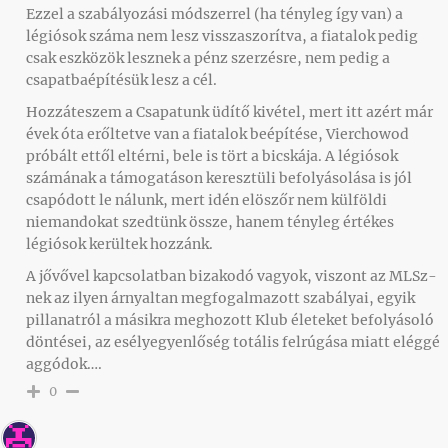
Ezzel a szabályozási módszerrel (ha tényleg így van) a
légiósok száma nem lesz visszaszorítva, a fiatalok pedig
csak eszközök lesznek a pénz szerzésre, nem pedig a
csapatbaépítésük lesz a cél.
Hozzáteszem a Csapatunk üdítő kivétel, mert itt azért már
évek óta erőltetve van a fiatalok beépítése, Vierchowod
próbált ettől eltérni, bele is tört a bicskája. A légiósok
számának a támogatáson keresztüli befolyásolása is jól
csapódott le nálunk, mert idén elöszőr nem külföldi
niemandokat szedtünk össze, hanem tényleg értékes
légiósok kerültek hozzánk.
A jővővel kapcsolatban bizakodó vagyok, viszont az MLSz-
nek az ilyen árnyaltan megfogalmazott szabályai, egyik
pillanatról a másikra meghozott Klub életeket befolyásoló
döntései, az esélyegyenlőség totális felrúgása miatt eléggé
aggódok….
0