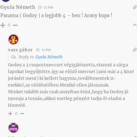
Gyula Németh
11 éve
Panama ( Godoy ) a legjobb 4 – ben ! Arany kupa !
0
vass gábor
11 éve
Reply to
Gyula Németh
Godoy a 3 csoportmeccset végigjátszotta,viszont a sárga
lapokat begyűjtötte,így az előző meccset (ami már a 4 közé
jutásért ment) ki kellett hagynia,továbbmentek 11-
esekkel,az elődöntőben Mexikó ellen játszanak.
Minket inkább már csak annyiban érint,hogy ha Godoy jó
nyomja a tornán,akkor esetleg pénzért tudja őt eladni a
Honvéd.
0