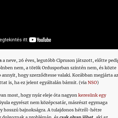
a
a neve, 26 éves, legutóbb Cipruson játszott, előtte pedi
ölnben nem, a török Ordusporban szintén nem, és közte
annyit, hogy szerződtesse valaki. Korábban megjárta a
tat is, ha ez jelent egyáltalán bármit. (via
NSO
)
van most, hogy nyár eleje óta nagyon
keresünk egy
 Gyula egyrészt nem középcsatár, másrészt egymaga
y hosszú bajnokságra. A tulajdonos hétről-hétre
y dolgoznak a problémán, és
csak olyan jöhet
, aki az