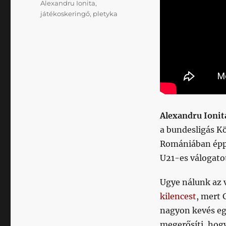
Címke
Alexandru Ionita
,
játékoskeringő
,
pletyka
Alexandru Ionit
a bundesligás K
Romániában épp 
U21-es válogatot
Ugye nálunk az 
kilencest
, mert
nagyon kevés eg
megerősíti, hog