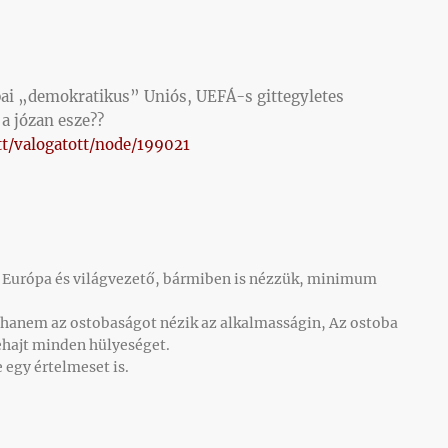
pai „demokratikus” Uniós, UEFÁ-s gittegyletes
a józan esze??
tt/valogatott/node/199021
 Európa és világvezető, bármiben is nézzük, minimum
 hanem az ostobaságot nézik az alkalmasságin, Az ostoba
hajt minden hülyeséget.
re egy értelmeset is.