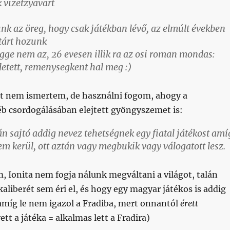
 vizetzyavart
nk az öreg, hogy csak játékban lévő, az elmúlt években
atárt hozunk
gge nem az, 26 evesen illik ra az osi roman mondas:
letett, remenysegkent hal meg :)
st nem ismertem, de használni fogom, ahogy a
éb csordogálásában elejtett gyöngyszemet is:
 sajtó addig nevez tehetségnek egy fiatal játékost amí
m kerül, ott aztán vagy megbukik vagy válogatott lesz.
m, Ionita nem fogja nálunk megváltani a világot, talán
liberét sem éri el, és hogy egy magyar játékos is addig
 amíg le nem igazol a Fradiba, mert onnantól
érett
rett a játéka = alkalmas lett a Fradira)