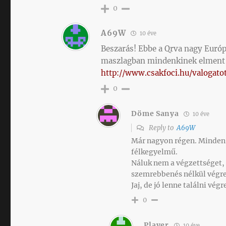
0
A69W
10 éve
Beszarás! Ebbe a Qrva nagy Euró
maszlagban mindenkinek elment 
http://www.csakfoci.hu/valogato
0
Döme Sanya
10 éve
Reply to
A69W
Már nagyon régen. Minden
félkegyelmű.
Náluk nem a végzettséget,
szemrebbenés nélkül végre
Jaj, de jó lenne találni vég
0
Player
10 éve