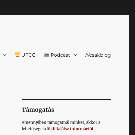
UFCC
Podcast
/r/csakblog
Támogatás
Amennyiben támogatnál minket, akkor a
lehetőségekről
itt találsz információt
.