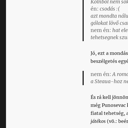
Kolnbol nem sok
én:
csodás :(
azt mondta nálu
gólokat lövő cs
nem én:
hat ele
tehetsegnek szu
Jó, ezt a mondá
beszélgetés egy
nem én:
A román
a Steaua-hoz ne
És rá kell jönnö
még Punosevac ka
fiatal tehetség,
játékos
(vö.: beé