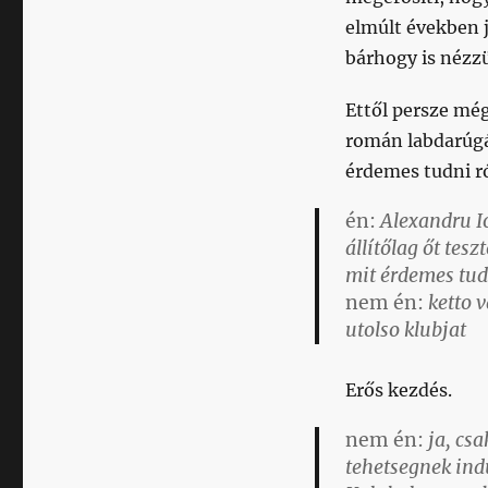
elmúlt években já
bárhogy is nézzü
Ettől persze mé
román labdarúg
érdemes tudni r
én:
Alexandru I
állítőlag őt tesz
mit érdemes tud
nem én:
ketto v
utolso klubjat
Erős kezdés.
nem én:
ja, csa
tehetsegnek ind