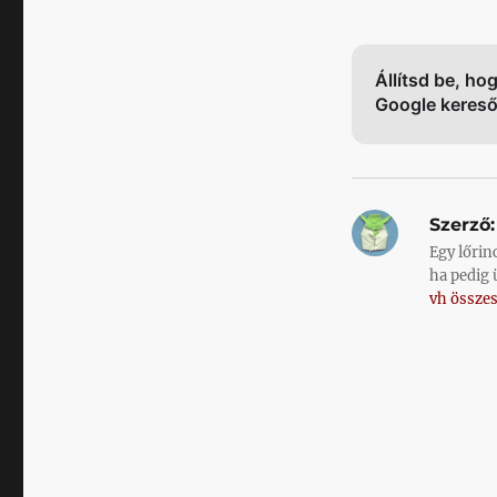
Állítsd be, ho
Google keres
Szerző:
Egy lőrin
ha pedig 
vh összes