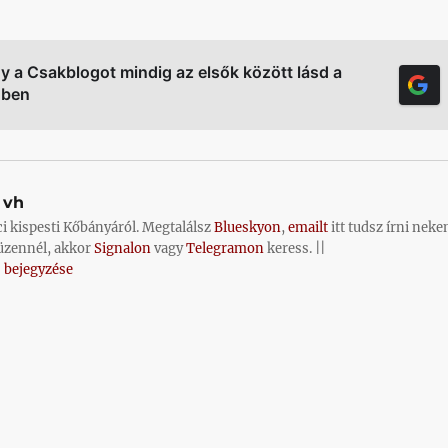
gy a Csakblogot mindig az elsők között lásd a
őben
vh
ci kispesti Kőbányáról. Megtalálsz
Blueskyon
,
emailt
itt tudsz írni neke
üzennél, akkor
Signalon
vagy
Telegramon
keress. ||
 bejegyzése