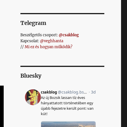
Telegram
Beszélgetős csoport:
@csakblog
Kapcsolat:
@veghhanta
//
Mi ez és hogyan működik?
Bluesky