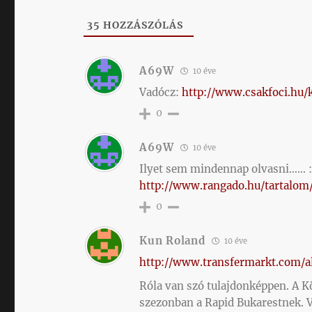
35
HOZZÁSZÓLÁS
A69W
10 éve
Vadócz:
http://www.csakfoci.hu/
0
A69W
10 éve
Ilyet sem mindennap olvasni…… :
http://www.rangado.hu/tartalo
0
Kun Roland
10 éve
http://www.transfermarkt.com/al
Róla van szó tulajdonképpen. A Köl
szezonban a Rapid Bukarestnek. V