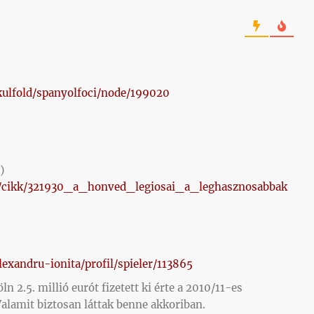
kulfold/spanyolfoci/node/199020
)
m/cikk/321930_a_honved_legiosai_a_leghasznosabbak
exandru-ionita/profil/spieler/113865
n 2.5. millió eurót fizetett ki érte a 2010/11-es
alamit biztosan láttak benne akkoriban.