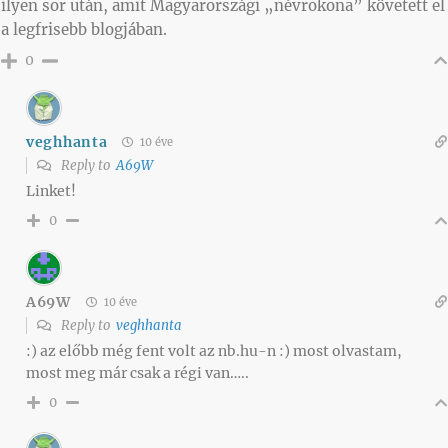
ilyen sor után, amit Magyarországi „névrokona” követett el
a legfrisebb blogjában.
0
veghhanta
10 éve
Reply to
A69W
Linket!
0
A69W
10 éve
Reply to
veghhanta
:) az előbb még fent volt az nb.hu-n :) most olvastam,
most meg már csak a régi van…..
0