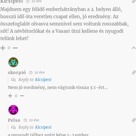
Kicsipest
10 éve
Majdnem egy félidő emberhátrányban a 2. helyen álló,
hosszú idő óta veretlen csapat ellen, jó eredmény. Az
összefoglalót olvasva semmivel sem voltunk rosszabbak,
sőt! A névbitorlókat és a Vasast ütni kellene és nyugodt
telünk lehet!
0
skorpió
10 éve
Reply to
Kicsipest
Nem jó eredmény, nem vágtunk vissza 3:1-ért…
0
Pelso
10 éve
Reply to
Kicsipest
a nyugodt télhez azért kéne 1-2 ember…