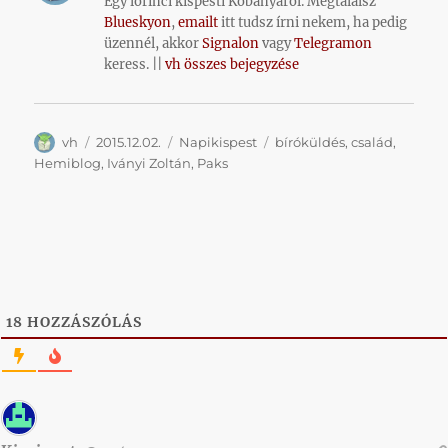
Egy lőrinci kispesti Kőbányáról. Megtalálsz
Blueskyon
,
emailt
itt tudsz írni nekem, ha pedig
üzennél, akkor
Signalon
vagy
Telegramon
keress. ||
vh összes bejegyzése
Szerző
Közzétéve
Kategória
Címke
vh
2015.12.02.
Napikispest
bíróküldés
,
család
,
Hemiblog
,
Iványi Zoltán
,
Paks
18
HOZZÁSZÓLÁS