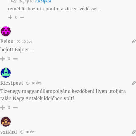
Reply to
Kicsipest
reméljük hozott 1 pontot a ziccer-védéssel…
0
Pelso
10 éve
bejött Bajner…
0
Kicsipest
10 éve
Tizenegy magyar állampolgár a kezdőben! Ilyen utoljára
talán Nagy Antalék idejében volt!
0
szilárd
10 éve