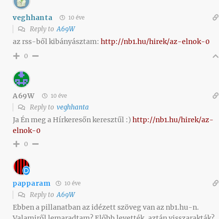
veghhanta
10 éve
Reply to
A69W
az rss-ből kibányásztam:
http://nb1.hu/hirek/az-elnok-0
0
A69W
10 éve
Reply to
veghhanta
Ja Én meg a Hírkeresőn keresztűl :)
http://nb1.hu/hirek/az-
elnok-0
0
papparam
10 éve
Reply to
A69W
Ebben a pillanatban az idézett szöveg van az nb1.hu-n.
Valamiről lemaradtam? Előbb levették, aztán visszarakták?