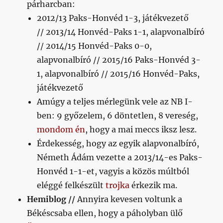
párharcban:
2012/13 Paks-Honvéd 1-3, játékvezető
// 2013/14 Honvéd-Paks 1-1, alapvonalbíró
// 2014/15 Honvéd-Paks 0-0,
alapvonalbíró // 2015/16 Paks-Honvéd 3-
1, alapvonalbíró // 2015/16 Honvéd-Paks,
játékvezető
Amúgy a teljes mérlegünk vele az NB I-
ben: 9 győzelem, 6 döntetlen, 8 vereség,
mondom én
, hogy a mai meccs iksz lesz.
Érdekesség, hogy az egyik alapvonalbíró,
Németh Ádám vezette a 2013/14-es Paks-
Honvéd 1-1-et, vagyis a közös múltból
eléggé felkészült
trojka
érkezik ma.
Hemiblog //
Annyira kevesen voltunk a
Békéscsaba ellen, hogy a páholyban ülő