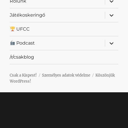
Rólunk
szétnyit
almenü
Játékoskeringő
szétnyit
UFCC
almenü
Podcast
szétnyit
/r/csakblog
Csak a Kispest!
Személyes adatok védelme
Köszönjük
WordPress!