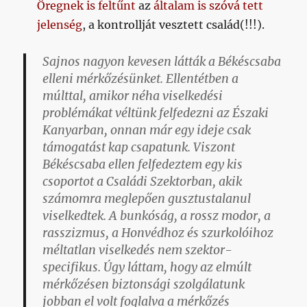
Öregnek is feltűnt
az
általam is szóvá tett
jelenség
, a kontrollját vesztett család(!!!).
Sajnos nagyon kevesen látták a Békéscsaba
elleni mérkőzésünket. Ellentétben a
múlttal, amikor néha viselkedési
problémákat véltünk felfedezni az Északi
Kanyarban, onnan már egy ideje csak
támogatást kap csapatunk. Viszont
Békéscsaba ellen felfedeztem egy kis
csoportot a Családi Szektorban, akik
számomra meglepően gusztustalanul
viselkedtek. A bunkóság, a rossz modor, a
rasszizmus, a Honvédhoz és szurkolóihoz
méltatlan viselkedés nem szektor-
specifikus. Úgy láttam, hogy az elmúlt
mérkőzésen biztonsági szolgálatunk
jobban el volt foglalva a mérkőzés