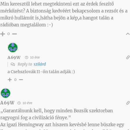
Min keresztűl lehet megtekinteni ezt az érdek feszítő
mérkőzést? A biztonság kedvéért bekapcsolom a rezsót és a
mikró hullámút is,hátha bejön a kép,a hangot talán a
rádióban megtalálom :-)
0
A69W
10 éve
Reply to
szilárd
a Csehszlovák II-őn talán adják :)
0
A69W
10 éve
„Garantálnunk kell, hogy minden Bozsik szektorban
ragyogni fog a civilizáció fénye.”
Az igazi Hemingway azt hiszem kevésbé lenne büszke egy