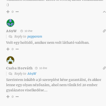
:)
0
A69W
10 éve
Reply to
papparam
Volt egy holtidő, amikor nem volt látható valóban.
0
Csaba Horváth
10 éve
Reply to
A69W
Szerintem inkább a jó szereplést kéne garantálni, és akkor
lenne egy olyan nézőszám, ahol nem tűnik fel 20 ember
gyalázatos viselkedése….
0