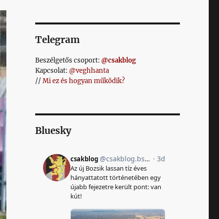
Telegram
Beszélgetős csoport:
@csakblog
Kapcsolat:
@veghhanta
//
Mi ez és hogyan működik?
Bluesky