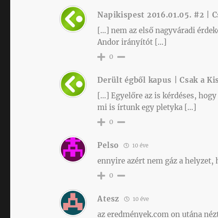
Napikispest 2016.01.05. #2 | C
[…] nem az első nagyváradi érdeke
Andor irányítót […]
0
Derült égből kapus | Csak a Ki
[…] Egyelőre az is kérdéses, hogy
mi is írtunk egy pletyka […]
0
Pelso
10 éve
ennyire azért nem gáz a helyzet
0
Atesz
10 éve
az eredmények.com on utána nézt