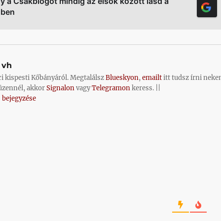
gy a Csakblogot mindig az elsők között lásd a
őben
vh
ci kispesti Kőbányáról. Megtalálsz
Blueskyon
,
emailt
itt tudsz írni neke
üzennél, akkor
Signalon
vagy
Telegramon
keress. ||
 bejegyzése