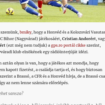
yi szemünk,
bmiky
, hogy a Honvéd és a Kolozsvári Vasuta
C Bihor (Nagyvárad) játékosáért,
Cristian Andorért
, vag
ért
(ezt még nem tudjuk) a
gps.ro portál cikke
szerint,
váradi klub elnökének egy rádióinterjúját idézi.
n aztán olyan is van, hogy a játékos azt mondja, hogy
m kapott fizetést, a családja tartja el, és hogy biztosan
 szerint a Brassó, a CFR és a Honvéd hívja, de a Brassó cs
így az nem lenne számára előrelépés.
lehet sansza?