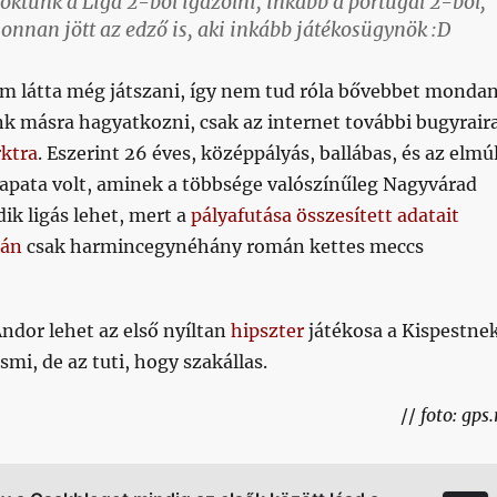
oktunk a Liga 2-ből igazolni, inkább a portugál 2-ből,
onnan jött az edző is, aki inkább játékosügynök :D
m látta még játszani, így nem tud róla bővebbet mondan
k másra hagyatkozni, csak az internet további bugyraira
ktra
. Eszerint 26 éves, középpályás, ballábas, és az elmú
sapata volt, aminek a többsége valószínűleg Nagyvárad
k ligás lehet, mert a
pályafutása összesített adatait
lán
csak harmincegynéhány román kettes meccs
Andor lehet az első nyíltan
hipszter
játékosa a Kispestnek
smi, de az tuti, hogy szakállas.
//
foto: gps.