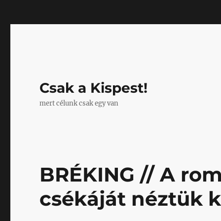
Mastodon
Csak a Kispest!
mert célunk csak egy van
BRÉKING // A rom
csékáját néztük 