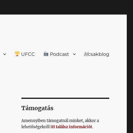
UFCC
Podcast
/r/csakblog
Támogatás
Amennyiben támogatnál minket, akkor a
lehetőségekről
itt találsz információt
.