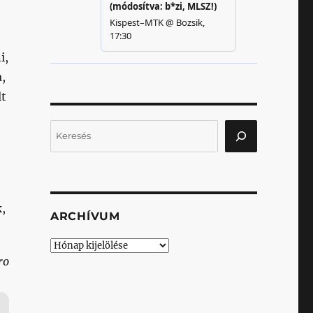
i,
,
lt
Keresés
,
ARCHÍVUM
Archívum
ro