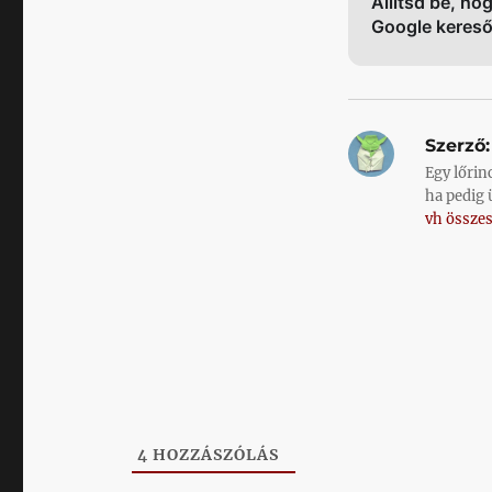
Állítsd be, ho
Google keres
Szerző:
Egy lőrin
ha pedig 
vh összes
4
HOZZÁSZÓLÁS