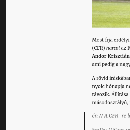
Most írja erdél
(CFR)
harcol
az F
Andor Krisztián
ami pedig a nagy
A rövid íráskába
nyolc hónapja ne
távozik. Állítása
másodosztályú, 
én // A CFR-re 