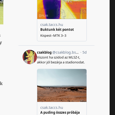
s
y
ak