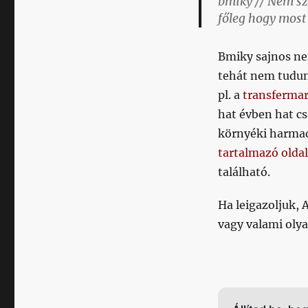
bmiky // Nem sz
főleg hogy most 
Bmiky sajnos ne
tehát nem tudun
pl. a
transfermar
hat évben hat c
környéki harmadi
tartalmazó olda
található.
Ha leigazoljuk, 
vagy valami olya