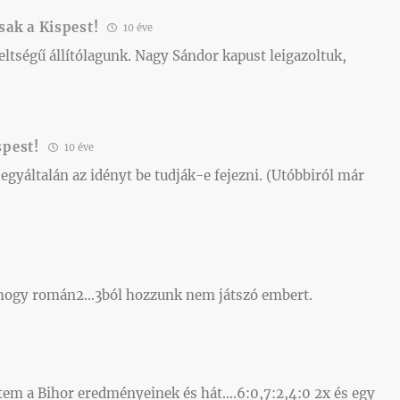
sak a Kispest!
10 éve
ltségű állítólagunk. Nagy Sándor kapust leigazoltuk,
spest!
10 éve
 egyáltalán az idényt be tudják-e fejezni. (Utóbbiról már
, hogy román2…3ból hozzunk nem játszó embert.
em a Bihor eredményeinek és hát….6:0,7:2,4:0 2x és egy