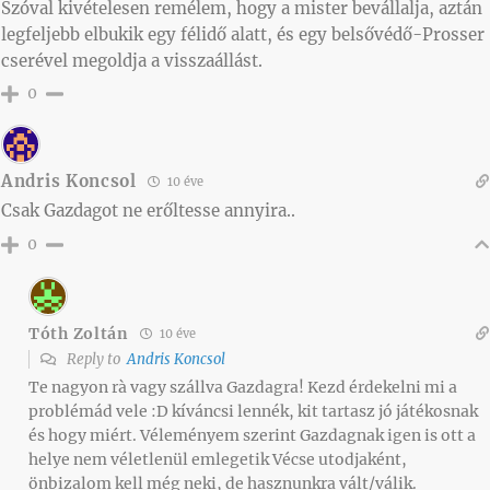
Szóval kivételesen remélem, hogy a mister bevállalja, aztán
legfeljebb elbukik egy félidő alatt, és egy belsővédő-Prosser
cserével megoldja a visszaállást.
0
Andris Koncsol
10 éve
Csak Gazdagot ne erőltesse annyira..
0
Tóth Zoltán
10 éve
Reply to
Andris Koncsol
Te nagyon rà vagy szállva Gazdagra! Kezd érdekelni mi a
problémád vele :D kíváncsi lennék, kit tartasz jó játékosnak
és hogy miért. Véleményem szerint Gazdagnak igen is ott a
helye nem véletlenül emlegetik Vécse utodjaként,
önbizalom kell még neki, de hasznunkra vált/válik.