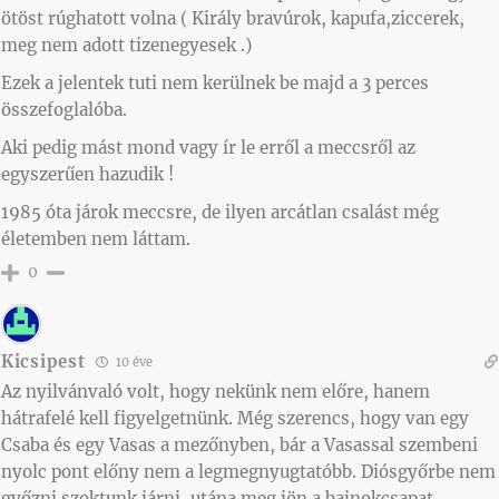
ötöst rúghatott volna ( Király bravúrok, kapufa,ziccerek,
meg nem adott tizenegyesek .)
Ezek a jelentek tuti nem kerülnek be majd a 3 perces
összefoglalóba.
Aki pedig mást mond vagy ír le erről a meccsről az
egyszerűen hazudik !
1985 óta járok meccsre, de ilyen arcátlan csalást még
életemben nem láttam.
0
Kicsipest
10 éve
Az nyilvánvaló volt, hogy nekünk nem előre, hanem
hátrafelé kell figyelgetnünk. Még szerencs, hogy van egy
Csaba és egy Vasas a mezőnyben, bár a Vasassal szembeni
nyolc pont előny nem a legmegnyugtatóbb. Diósgyőrbe nem
győzni szoktunk járni, utána meg jön a bajnokcsapat.