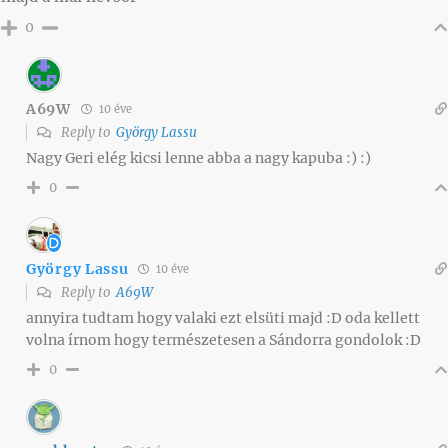
0
A69W
10 éve
Reply to
György Lassu
Nagy Geri elég kicsi lenne abba a nagy kapuba :) :)
0
György Lassu
10 éve
Reply to
A69W
annyira tudtam hogy valaki ezt elsüti majd :D oda kellett
volna írnom hogy természetesen a Sándorra gondolok :D
0