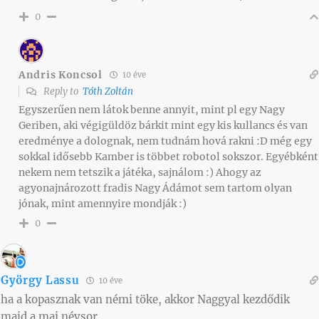
0
Andris Koncsol
10 éve
Reply to
Tóth Zoltán
Egyszerűen nem látok benne annyit, mint pl egy Nagy
Geriben, aki végigüldöz bárkit mint egy kis kullancs és van
eredménye a dolognak, nem tudnám hová rakni :D még egy
sokkal idősebb Kamber is többet robotol sokszor. Egyébként
nekem nem tetszik a játéka, sajnálom :) Ahogy az
agyonajnározott fradis Nagy Ádámot sem tartom olyan
jónak, mint amennyire mondják :)
0
György Lassu
10 éve
ha a kopasznak van némi töke, akkor Naggyal kezdődik
majd a mai névsor