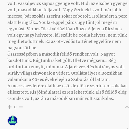
volt. Vasziljevics sajnos gyenge volt. Hidi az elsőben gyenge
volt, másodikban feljavult. Nagy Gerinek is volt már jobb
meccse, bár szokás szerint sokat robotolt. Hollandert 2 perc
alatt lerúgták… Youla-Eppel páros úgy tűnt jól megérti
egymást. Vernes Ricsi vérlázítóan önző. A Jelena Ricsinek
volt egy nagy helyzete, jól szállt be Youla helyett, nem tűnk
megilletődöttnek. Ez az öt-védős történet egyelőre nem
nagyon jött be…
Összességében a második félidő rendben volt. Nagyot
küzdöttünk. Rúgtunk is két gólt. Illetve mégsem… Rég
ordítottam ennyit, mint ma. A játékvezetés botrányos volt.
Király világszínvonalon védett. Utoljára ilyet a Bozsikban
valamikor a 90-es évek elején a Zsiborástól láttam.
A meccs kezdetére elállt az eső, de előtte szerintem sokakat
elijesztett. Kis jóindulattal ezren lehettünk. Első félidő elég
csöndes volt, aztán a másodikban már volt szurkolás.
0