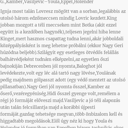
G.,Kamber,Vasiljevic–Youla,Eppel,Holender
Ignja most talán Lovresz mögött van a sorban,legalábbis az
utolsó három edzőmeccsen mindig Lovric kezdett.King
jobban mozgott a téli meccseken mint Botka (akit ezzel
együtt is a kezdőben hagynék),teljesen jegelni hiba lenne
Kinget,mert hasznos csapattag tudna lenni,akár jobboldali
középpályásként is meg lehetne próbálni (ekkor Nagy Geri
húzódna beljebb).Szilágyit egy esetleges ötvédős felállás
balhátvédjeként tudnám elképzelni,az egyetlen őszi
bajnokiján Debrecenben jól nyomta,Baloghot jól
levédekezte,volt egy léc alá tartó nagy lövése,Youlának
pedig majdnem gólpasszt adott (egy védő mentett az utolsó
pillanatban).Nagy Geri jól nyomta ősszel,Kamber az
őserő,vezéregyéniség.Hidi ősszel gyenge volt,remélem a
régi jó formáját előveszi majd.Vasiljevic a jó téli alapozás
után talán felcsillantja majd a korábbi újpesti
formáját.gazdag tehetsége megvan,több önbizalom kell és
higgadtabb megoldások.Elől úgy néz ki hogy Youla és
Holender jó formában van.Eppelben bízom,technikás,okos