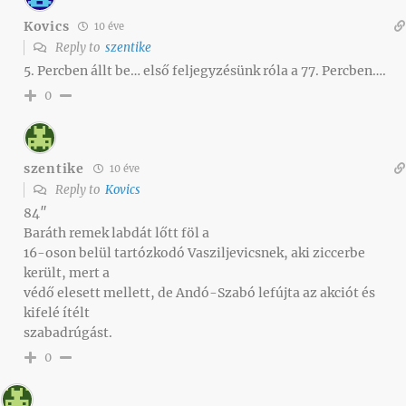
Kovics
10 éve
Reply to
szentike
5. Percben állt be… első feljegyzésünk róla a 77. Percben….
0
szentike
10 éve
Reply to
Kovics
84″
Baráth remek labdát lőtt föl a
16-oson belül tartózkodó Vasziljevicsnek, aki ziccerbe
került, mert a
védő elesett mellett, de Andó-Szabó lefújta az akciót és
kifelé ítélt
szabadrúgást.
0