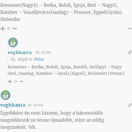
Kemenes(NagyS) – Botka, Bobál, Ignja, Boti – NagyG,
Kamber – Vasziljevics(Gazdag) – Prosser, Eppel(Gyula).
Holender
0
veghhanta
10 éve
Reply to
Pelso
Kemenes – Botka, Bobál, Ignja, Baráth, Szilágyi – Nagy
Geri, Gazdag, Kamber – Gyula (Eppel), Holender (Proszi)
0
veghhanta
10 éve
Egyébként én nem hiszem, hogy a háromvédős
megoldásunk ne lenne támadóbb, mint az eddig
megszokott. Sőt.