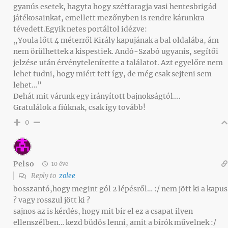
gyanús esetek, hagyta hogy szétfaragja vasi hentesbrigád
játékosainkat, emellett mezőnyben is rendre kárunkra
tévedett.Egyik netes portáltol idézve:
„Youla lőtt 4 méterről Király kapujának a bal oldalába, ám
nem örülhettek a kispestiek. Andó-Szabó ugyanis, segítői
jelzése után érvénytelenítette a találatot. Azt egyelőre nem
lehet tudni, hogy miért tett így, de még csak sejteni sem
lehet…”
Dehát mit várunk egy irányított bajnokságtól….
Gratulálok a fiúknak, csak így tovább!
0
Pelso
10 éve
Reply to
zolee
bosszantó,hogy megint gól 2 lépésről… :/ nem jött ki a kapus
? vagy rosszul jött ki ?
sajnos az is kérdés, hogy mit bír el ez a csapat ilyen
ellenszélben… kezd büdös lenni, amit a bírók művelnek :/