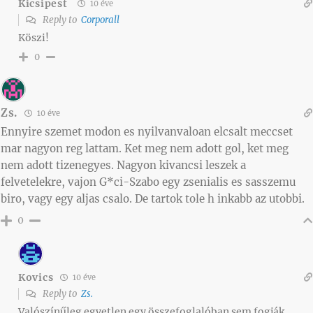
Kicsipest
10 éve
Reply to
Corporall
Köszi!
0
Zs.
10 éve
Ennyire szemet modon es nyilvanvaloan elcsalt meccset
mar nagyon reg lattam. Ket meg nem adott gol, ket meg
nem adott tizenegyes. Nagyon kivancsi leszek a
felvetelekre, vajon G*ci-Szabo egy zsenialis es sasszemu
biro, vagy egy aljas csalo. De tartok tole h inkabb az utobbi.
0
Kovics
10 éve
Reply to
Zs.
Valószínűleg egyetlen egy összefoglalóban sem fogják