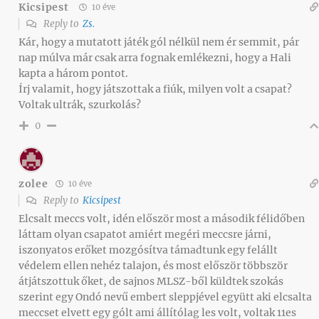
Kicsipest
10 éve
Reply to
Zs.
Kár, hogy a mutatott játék gól nélkül nem ér semmit, pár
nap múlva már csak arra fognak emlékezni, hogy a Hali
kapta a három pontot.
Írj valamit, hogy játszottak a fiúk, milyen volt a csapat?
Voltak ultrák, szurkolás?
0
zolee
10 éve
Reply to
Kicsipest
Elcsalt meccs volt, idén először most a második félidőben
láttam olyan csapatot amiért megéri meccsre járni,
iszonyatos erőket mozgósítva támadtunk egy felállt
védelem ellen nehéz talajon, és most először többször
átjátszottuk őket, de sajnos MLSZ-ből küldtek szokás
szerint egy Ondó nevű embert sleppjével együtt aki elcsalta
meccset elvett egy gólt ami állítólag les volt, voltak 11es