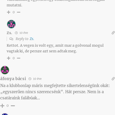
mutatni.
0
Zs.
10 éve
Reply to
Zs.
Kettot. A vegen is volt egy, amit mar a golvonal mogul
vagtak ki, de persze azt sem adtak meg.
0
áfonya bácsi
10 éve
Na a klubhonlap máris megfejtette sikertelenségünk okát:
„egyszerűen nincs szerencsénk”. Hát persze. Nem is a
csatáraink falábúak…
0