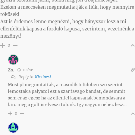
Ezeken a meccseken megmutathatják a fiúk, hogy mennyire
tökösek!
Azt is érdemes lenne megnézni, hogy hányszor lesz a mi
ellenfelünk kapusa a forduló kapusa, szerintem, vezetnénk a
mezőnyt!
0
Zs.
10 éve
Reply to
Kicsipest
Most pl megmutattak, a masodik felidoben szo szerint
lemostak a palyarol ezt a szar favago bandat, de semmit
sem er az egesz ha az ellenfel kapusanak bemondasara a
biro meg a golt is elveszi tolunk. Igy nagyon nehez lesz…
0