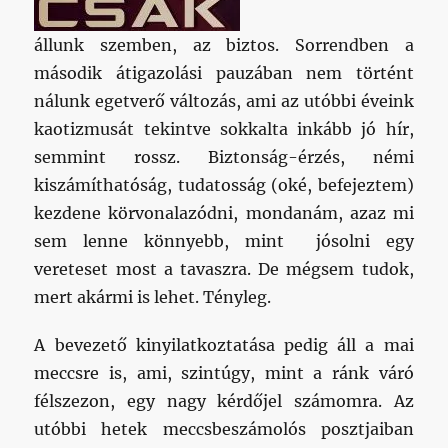
állunk szemben, az biztos. Sorrendben a
második átigazolási pauzában nem történt
nálunk egetverő változás, ami az utóbbi éveink
kaotizmusát tekintve sokkalta inkább jó hír,
semmint rossz. Biztonság-érzés, némi
kiszámíthatóság, tudatosság (oké, befejeztem)
kezdene körvonalazódni, mondanám, azaz mi
sem lenne könnyebb, mint jósolni egy
vereteset most a tavaszra. De mégsem tudok,
mert akármi is lehet. Tényleg.
A bevezető kinyilatkoztatása pedig áll a mai
meccsre is, ami, szintúgy, mint a ránk váró
félszezon, egy nagy kérdőjel számomra. Az
utóbbi hetek meccsbeszámolós posztjaiban