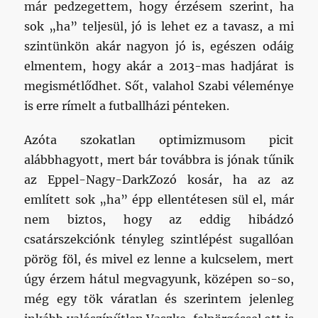
már pedzegettem, hogy érzésem szerint, ha
sok „ha” teljesül, jó is lehet ez a tavasz, a mi
szintünkön akár nagyon jó is, egészen odáig
elmentem, hogy akár a 2013-mas hadjárat is
megismétlődhet. Sőt, valahol Szabi véleménye
is erre rímelt a futballházi pénteken.
Azóta szokatlan optimizmusom picit
alábbhagyott, mert bár továbbra is jónak tűnik
az Eppel-Nagy-DarkZozó kosár, ha az az
említett sok „ha” épp ellentétesen sül el, már
nem biztos, hogy az eddig hibádzó
csatárszekciónk tényleg szintlépést sugallóan
pörög föl, és mivel ez lenne a kulcselem, mert
úgy érzem hátul megvagyunk, középen so-so,
még egy tök váratlan és szerintem jelenleg