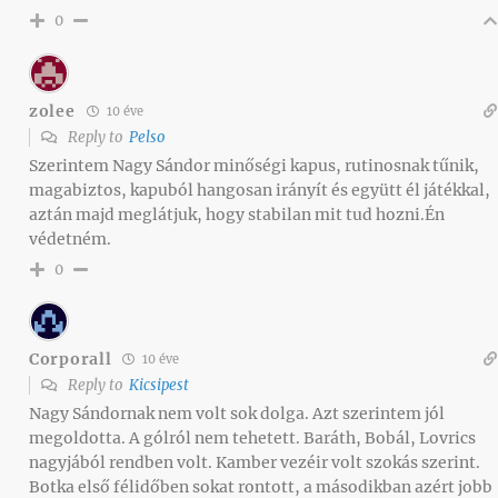
0
zolee
10 éve
Reply to
Pelso
Szerintem Nagy Sándor minőségi kapus, rutinosnak tűnik,
magabiztos, kapuból hangosan irányít és együtt él játékkal,
aztán majd meglátjuk, hogy stabilan mit tud hozni.Én
védetném.
0
Corporall
10 éve
Reply to
Kicsipest
Nagy Sándornak nem volt sok dolga. Azt szerintem jól
megoldotta. A gólról nem tehetett. Baráth, Bobál, Lovrics
nagyjából rendben volt. Kamber vezéir volt szokás szerint.
Botka első félidőben sokat rontott, a másodikban azért jobb