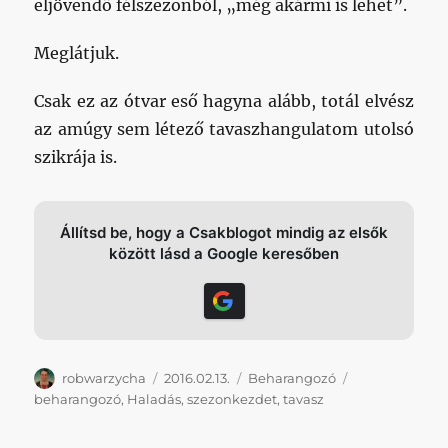
eljövendő félszezonból, „még akármi is lehet”.
Meglátjuk.
Csak ez az ótvar eső hagyna alább, totál elvész
az amúgy sem létező tavaszhangulatom utolsó
szikrája is.
Állítsd be, hogy a Csakblogot mindig az elsők
között lásd a Google keresőben
Szerző
Közzétéve
Kategória
Címke
robwarzycha
2016.02.13.
Beharangozó
beharangozó
,
Haladás
,
szezonkezdet
,
tavasz