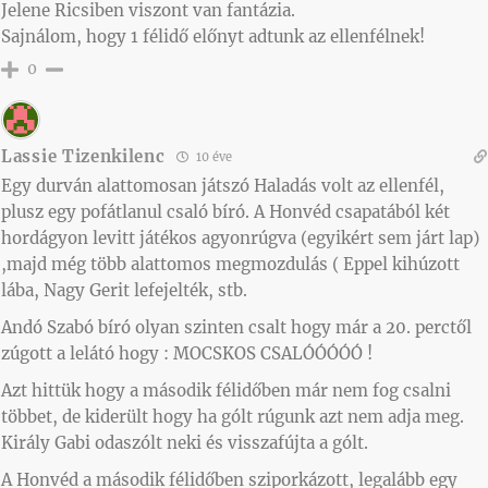
Jelene Ricsiben viszont van fantázia.
Sajnálom, hogy 1 félidő előnyt adtunk az ellenfélnek!
0
Lassie Tizenkilenc
10 éve
Egy durván alattomosan játszó Haladás volt az ellenfél,
plusz egy pofátlanul csaló bíró. A Honvéd csapatából két
hordágyon levitt játékos agyonrúgva (egyikért sem járt lap)
,majd még több alattomos megmozdulás ( Eppel kihúzott
lába, Nagy Gerit lefejelték, stb.
Andó Szabó bíró olyan szinten csalt hogy már a 20. perctől
zúgott a lelátó hogy : MOCSKOS CSALÓÓÓÓÓ !
Azt hittük hogy a második félidőben már nem fog csalni
többet, de kiderült hogy ha gólt rúgunk azt nem adja meg.
Király Gabi odaszólt neki és visszafújta a gólt.
A Honvéd a második félidőben sziporkázott, legalább egy