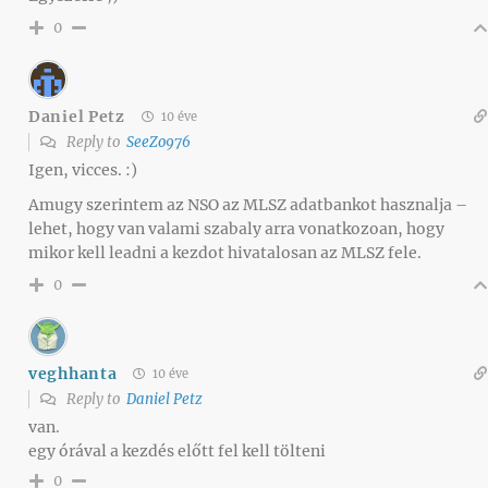
0
Daniel Petz
10 éve
Reply to
SeeZo976
Igen, vicces. :)
Amugy szerintem az NSO az MLSZ adatbankot hasznalja –
lehet, hogy van valami szabaly arra vonatkozoan, hogy
mikor kell leadni a kezdot hivatalosan az MLSZ fele.
0
veghhanta
10 éve
Reply to
Daniel Petz
van.
egy órával a kezdés előtt fel kell tölteni
0