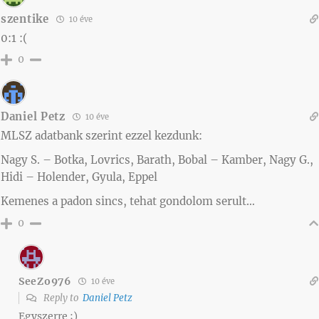
szentike
10 éve
0:1 :(
0
Daniel Petz
10 éve
MLSZ adatbank szerint ezzel kezdunk:
Nagy S. – Botka, Lovrics, Barath, Bobal – Kamber, Nagy G.,
Hidi – Holender, Gyula, Eppel
Kemenes a padon sincs, tehat gondolom serult…
0
SeeZo976
10 éve
Reply to
Daniel Petz
Egyszerre ;)