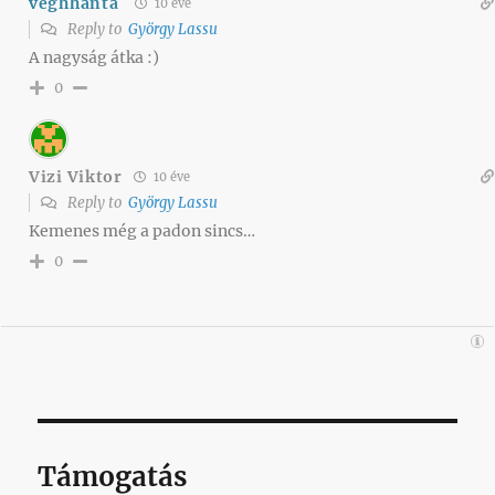
veghhanta
10 éve
Reply to
György Lassu
A nagyság átka :)
0
Vizi Viktor
10 éve
Reply to
György Lassu
Kemenes még a padon sincs…
0
Támogatás