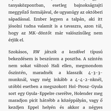
tanyaközpontban, esetleg bajnokságrajti
meggyőző formájával, de ugyanúgy az októberi
sápadással. Ember legyen a talpán, aki itt
jósolni tudna valamit is a tavaszra, azon túl,
hogy az MK-döntőt már valószínűleg nem
érjük el.
Szokásos,
RW játszik a kezdővel
típusú
bekezdésem is beszúrom a posztba. A szintén
nem sokat változó Hali ellen, megmondom
őszintén, maradnék a klasszik 4-3-3-
munknál, vagy még inkább a 4-4-2-nknél,
utóbbi esetben a megszokott Hol-Prosz-Gyula
sort egy Gyula-Eppelre cserélve, Holender meg
maradjon picit hátrébb a középpályán, vagy ő
kezdjen Eppel helyén és akkor a négyes