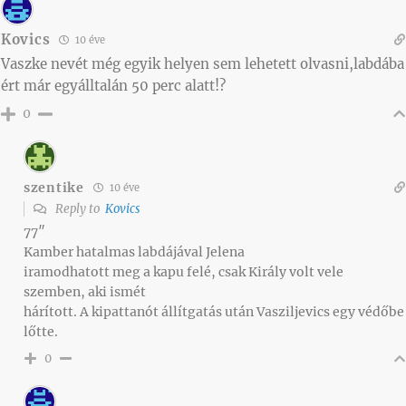
Kovics
10 éve
Vaszke nevét még egyik helyen sem lehetett olvasni,labdába
ért már egyálltalán 50 perc alatt!?
0
szentike
10 éve
Reply to
Kovics
77″
Kamber hatalmas labdájával Jelena
iramodhatott meg a kapu felé, csak Király volt vele
szemben, aki ismét
hárított. A kipattanót állítgatás után Vasziljevics egy védőbe
lőtte.
0