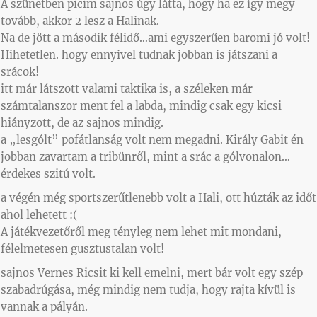
A szünetben picim sajnos úgy látta, hogy ha ez így megy
tovább, akkor 2 lesz a Halinak.
Na de jött a második félidő…ami egyszerűen baromi jó volt!
Hihetetlen. hogy ennyivel tudnak jobban is játszani a
srácok!
itt már látszott valami taktika is, a széleken már
számtalanszor ment fel a labda, mindig csak egy kicsi
hiányzott, de az sajnos mindig.
a „lesgólt” pofátlanság volt nem megadni. Király Gabit én
jobban zavartam a tribünről, mint a srác a gólvonalon…
érdekes szitú volt.
a végén még sportszerűtlenebb volt a Hali, ott húzták az időt
ahol lehetett :(
A játékvezetőről meg tényleg nem lehet mit mondani,
félelmetesen gusztustalan volt!
sajnos Vernes Ricsit ki kell emelni, mert bár volt egy szép
szabadrúgása, még mindig nem tudja, hogy rajta kívül is
vannak a pályán.