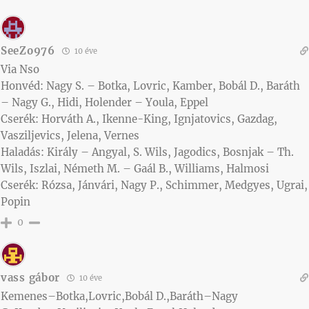
SeeZo976
10 éve
Via Nso
Honvéd: Nagy S. – Botka, Lovric, Kamber, Bobál D., Baráth
– Nagy G., Hidi, Holender – Youla, Eppel
Cserék: Horváth A., Ikenne-King, Ignjatovics, Gazdag,
Vasziljevics, Jelena, Vernes
Haladás: Király – Angyal, S. Wils, Jagodics, Bosnjak – Th.
Wils, Iszlai, Németh M. – Gaál B., Williams, Halmosi
Cserék: Rózsa, Jánvári, Nagy P., Schimmer, Medgyes, Ugrai,
Popin
0
vass gábor
10 éve
Kemenes–Botka,Lovric,Bobál D.,Baráth–Nagy