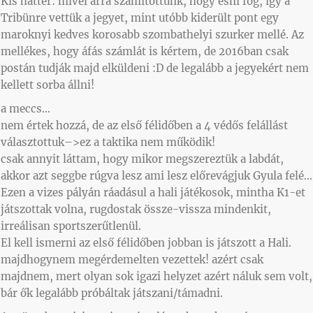
Kis háttér: mivel arra számítottunk, hogy esni fog, így a
Tribünre vettük a jegyet, mint utóbb kiderült pont egy
maroknyi kedves korosabb szombathelyi szurker mellé. Az
mellékes, hogy áfás számlát is kértem, de 2016ban csak
postán tudják majd elküldeni :D de legalább a jegyekért nem
kellett sorba állni!
a meccs…
nem értek hozzá, de az első félidőben a 4 védős felállást
választottuk–>ez a taktika nem működik!
csak annyit láttam, hogy mikor megszereztük a labdát,
akkor azt seggbe rúgva lesz ami lesz előrevágjuk Gyula felé…
Ezen a vizes pályán ráadásul a hali játékosok, mintha K1-et
játszottak volna, rugdostak össze-vissza mindenkit,
irreálisan sportszerűtlenül.
El kell ismerni az első félidőben jobban is játszott a Hali.
majdhogynem megérdemelten vezettek! azért csak
majdnem, mert olyan sok igazi helyzet azért náluk sem volt,
bár ők legalább próbáltak játszani/támadni.