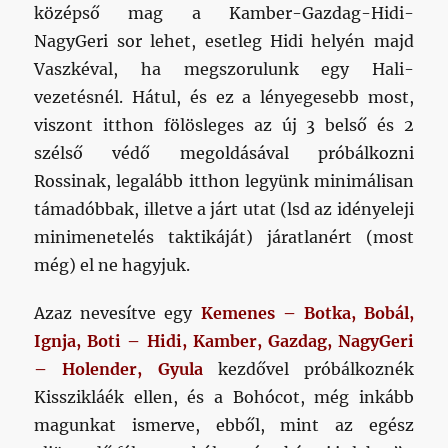
középső mag a Kamber-Gazdag-Hidi-
NagyGeri sor lehet, esetleg Hidi helyén majd
Vaszkéval, ha megszorulunk egy Hali-
vezetésnél. Hátul, és ez a lényegesebb most,
viszont itthon fölösleges az új 3 belső és 2
szélső védő megoldásával próbálkozni
Rossinak, legalább itthon legyünk minimálisan
támadóbbak, illetve a járt utat (lsd az idényeleji
minimenetelés taktikáját) járatlanért (most
még) el ne hagyjuk.
Azaz nevesítve egy
Kemenes – Botka, Bobál,
Ignja, Boti – Hidi, Kamber, Gazdag, NagyGeri
– Holender, Gyula
kezdővel próbálkoznék
Kisszikláék ellen, és a Bohócot, még inkább
magunkat ismerve, ebből, mint az egész