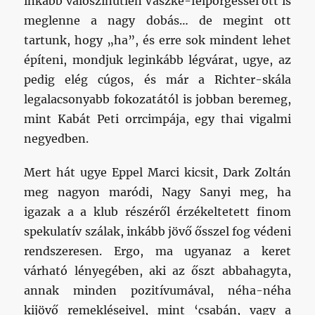
inkább valószínűtlen Vaszke-felpörgéssel ott is
meglenne a nagy dobás… de megint ott
tartunk, hogy „ha”, és erre sok mindent lehet
építeni, mondjuk leginkább légvárat, ugye, az
pedig elég cúgos, és már a Richter-skála
legalacsonyabb fokozatától is jobban beremeg,
mint Kabát Peti orrcimpája, egy thai vigalmi
negyedben.
Mert hát ugye Eppel Marci kicsit, Dark Zoltán
meg nagyon maródi, Nagy Sanyi meg, ha
igazak a a klub részéről érzékeltetett finom
spekulatív szálak, inkább jövő ősszel fog védeni
rendszeresen. Ergo, ma ugyanaz a keret
várható lényegében, aki az őszt abbahagyta,
annak minden pozitívumával, néha-néha
kijövő remekléseivel, mint ‘csabán, vagy a