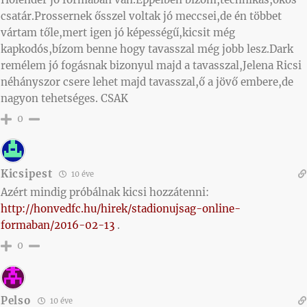
csatár.Prossernek ősszel voltak jó meccsei,de én többet
vártam tőle,mert igen jó képességű,kicsit még
kapkodós,bízom benne hogy tavasszal még jobb lesz.Dark
remélem jó fogásnak bizonyul majd a tavasszal,Jelena Ricsi
néhányszor csere lehet majd tavasszal,ő a jövő embere,de
nagyon tehetséges. CSAK
0
Kicsipest
10 éve
Azért mindig próbálnak kicsi hozzátenni:
http://honvedfc.hu/hirek/stadionujsag-online-
formaban/2016-02-13
.
0
Pelso
10 éve