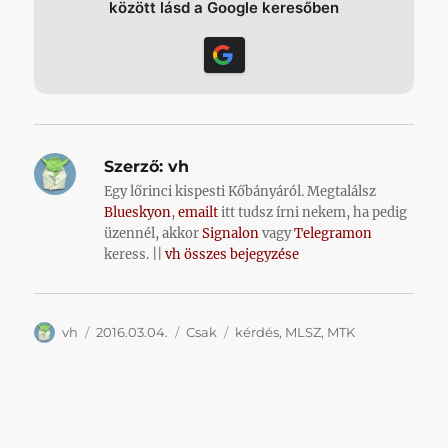
között lásd a Google keresőben
Szerző:
vh
Egy lőrinci kispesti Kőbányáról. Megtalálsz
Blueskyon
,
emailt
itt tudsz írni nekem, ha pedig
üzennél, akkor
Signalon
vagy
Telegramon
keress. ||
vh összes bejegyzése
Szerző
Közzétéve
Kategória
Címke
vh
2016.03.04.
Csak
kérdés
,
MLSZ
,
MTK