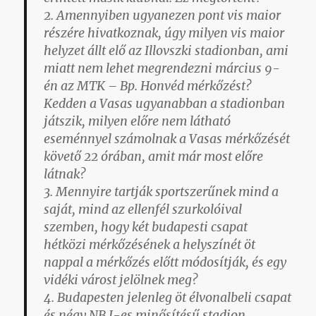
2. Amennyiben ugyanezen pont vis maior
részére hivatkoznak, úgy milyen vis maior
helyzet állt elő az Illovszki stadionban, ami
miatt nem lehet megrendezni március 9-
én az MTK – Bp. Honvéd mérkőzést?
Kedden a Vasas ugyanabban a stadionban
játszik, milyen előre nem látható
eseménnyel számolnak a Vasas mérkőzését
követő 22 órában, amit már most előre
látnak?
3. Mennyire tartják sportszerűnek mind a
saját, mind az ellenfél szurkolóival
szemben, hogy két budapesti csapat
hétközi mérkőzésének a helyszínét öt
nappal a mérkőzés előtt módosítják, és egy
vidéki várost jelölnek meg?
4. Budapesten jelenleg öt élvonalbeli csapat
és négy NB I-es minősítésű stadion