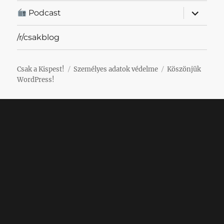
almenü
Podcast
szétnyit
/r/csakblog
Csak a Kispest!
Személyes adatok védelme
Köszönjük
WordPress!