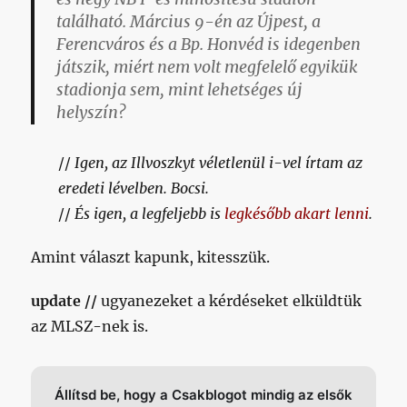
található. Március 9-én az Újpest, a
Ferencváros és a Bp. Honvéd is idegenben
játszik, miért nem volt megfelelő egyikük
stadionja sem, mint lehetséges új
helyszín?
//
Igen, az Illvoszkyt véletlenül i-vel írtam az
eredeti lévelben. Bocsi.
//
És igen, a legfeljebb is
legkésőbb akart lenni
.
Amint választ kapunk, kitesszük.
update //
ugyanezeket a kérdéseket elküldtük
az MLSZ-nek is.
Állítsd be, hogy a Csakblogot mindig az elsők