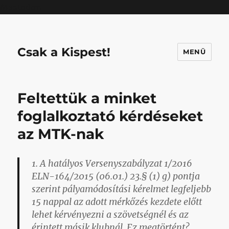
Mastodon
Csak a Kispest!
MENÜ
Feltettük a minket
foglalkoztató kérdéseket
az MTK-nak
1. A hatályos Versenyszabályzat 1/2016
ELN-164/2015 (06.01.) 23.§ (1) g) pontja
szerint pályamódosítási kérelmet legfeljebb
15 nappal az adott mérkőzés kezdete előtt
lehet kérvényezni a szövetségnél és az
érintett másik klubnál. Ez megtörtént?