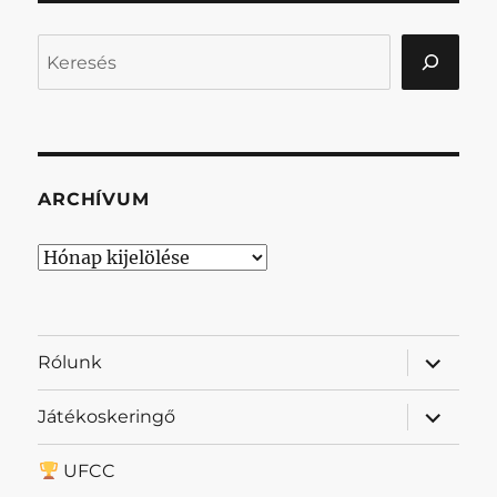
Keresés
ARCHÍVUM
Archívum
almenü
Rólunk
szétnyit
almenü
Játékoskeringő
szétnyit
UFCC