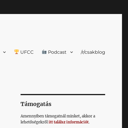
UFCC
Podcast
/r/csakblog
Támogatás
Amennyiben támogatnál minket, akkor a
lehetőségekről
itt találsz információt
.