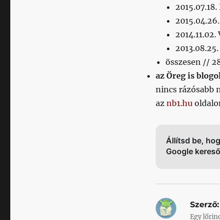
2015.07.18
2015.04.26
2014.11.02.
2013.08.25
összesen // 2
az Öreg is blogol
nincs rázósabb 
az
nb1.hu
oldalo
Állítsd be, ho
Google keres
Szerző:
Egy lőrin