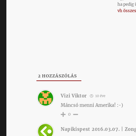
ha pedig 
vh összes
2
HOZZÁSZÓLÁS
Vizi Viktor
10 éve
Máncsó menni Amerika! :-)
0
Napikispest 2016.03.07. | Zon