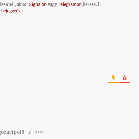
üzennél, akkor
Signalon
vagy
Telegramon
keress. ||
 bejegyzése
goracipelő
10 éve