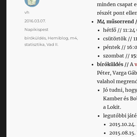
minden csapat el
Szerző
vh
részét pont elle
Közzétéve
2016.03.07.
M4 műsorrend 
Kategória
Napikispest
hétfő // 11:2
Címke
bíróküldés
,
Hemiblog
,
m4
,
csütörtök // 
statisztika
,
Vad II.
péntek // 16
szombat //
15
bíróküldés //
A
v
Péter, Varga Gáb
valahol megren
Jó tudni, hog
Kamber és Bob
a Lokit.
legutóbbi ját
2015.10.24
2015.08.15