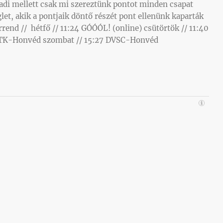
Fradi mellett csak mi szereztünk pontot minden csapat
glet, akik a pontjaik döntő részét pont ellenünk kaparták
rend // hétfő // 11:24 GÓÓÓL! (online) csütörtök // 11:40
MTK-Honvéd szombat // 15:27 DVSC-Honvéd