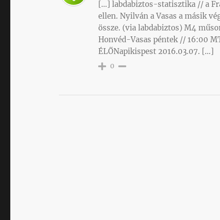
[…] labdabiztos-statisztika // a 
ellen. Nyilván a Vasas a másik vé
össze. (via labdabiztos) M4 műsor
Honvéd-Vasas péntek // 16:00 
ÉLŐNapikispest 2016.03.07. […]
0