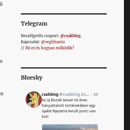
tő
Telegram
Beszélgetős csoport:
@csakblog
Kapcsolat:
@veghhanta
//
Mi ez és hogyan működik?
án
Bluesky
on