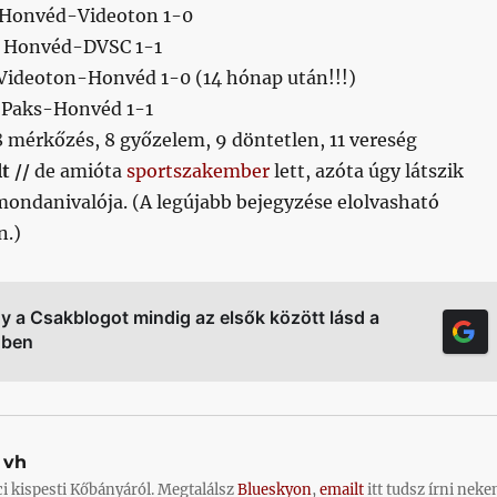
. Honvéd-Videoton 1-0
. Honvéd-DVSC 1-1
 Videoton-Honvéd 1-0 (14 hónap után!!!)
. Paks-Honvéd 1-1
8 mérkőzés, 8 győzelem, 9 döntetlen, 11 vereség
t //
de amióta
sportszakember
lett, azóta úgy látszik
mondanivalója. (A legújabb bejegyzése elolvasható
n.)
gy a Csakblogot mindig az elsők között lásd a
őben
vh
ci kispesti Kőbányáról. Megtalálsz
Blueskyon
,
emailt
itt tudsz írni neke