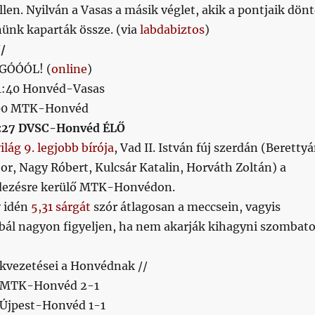
len. Nyilván a Vasas a másik véglet, akik a pontjaik dön
nünk kaparták össze. (via
labdabiztos
)
//
4 GÓÓÓL! (
online
)
11:40 Honvéd-Vasas
:00 MTK-Honvéd
:27 DVSC-Honvéd ÉLŐ
ilág 9. legjobb bírója
, Vad II. István fúj szerdán (Beretty
or, Nagy Róbert, Kulcsár Katalin, Horváth Zoltán) a
dezésre kerülő MTK-Honvédon.
y idén
5,31 sárgát
szór átlagosan a meccsein, vagyis
ál nagyon figyeljen, ha nem akarják kihagyni szombat
ékvezetései a Honvédnak //
. MTK-Honvéd 2-1
. Újpest-Honvéd 1-1