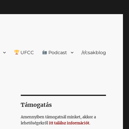
UFCC
Podcast
/r/csakblog
Támogatás
Amennyiben támogatnál minket, akkor a
lehetőségekről
itt találsz információt
.