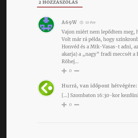
2
HOZZÁSZÓLÁS
A69W
10 éve
Vajon miért nem lepődtem meg, ho
Volt már rá példa, hogy szinkron
Honvéd és a Mtk-Vasas-t adni, azt
akarja) a „nagy” fradi meccsét a
Röhej…
0
Hurrá, van időpont hétvégére:
[…] Szombaton 16:30-kor kezdünk
0