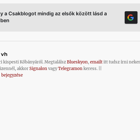
gy a Csakblogot mindig az elsők között lásd a
őben
vh
ci kispesti Kőbányáról. Megtalálsz
Blueskyon
,
emailt
itt tudsz írni neke
üzennél, akkor
Signalon
vagy
Telegramon
keress. ||
 bejegyzése