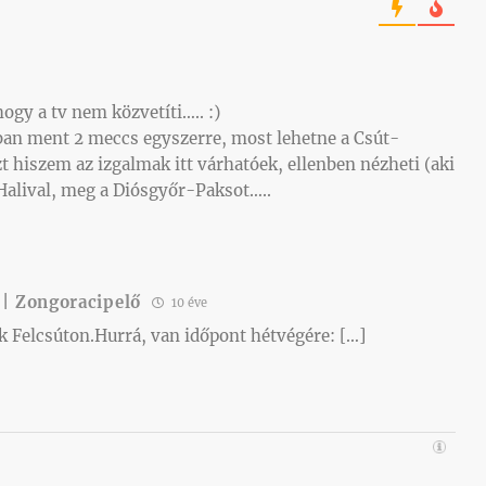
gy a tv nem közvetíti….. :)
ban ment 2 meccs egyszerre, most lehetne a Csút-
 hiszem az izgalmak itt várhatóek, ellenben nézheti (aki
 Halival, meg a Diósgyőr-Paksot…..
 | Zongoracipelő
10 éve
 Felcsúton.Hurrá, van időpont hétvégére: […]