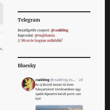
Telegram
Beszélgetős csoport:
@csakblog
Kapcsolat:
@veghhanta
//
Mi ez és hogyan működik?
m,
Bluesky