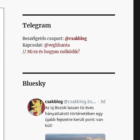
Telegram
Beszélgetős csoport:
@csakblog
Kapcsolat:
@veghhanta
//
Mi ez és hogyan működik?
Bluesky