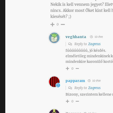
Nekik is kell vennem jegyet? Il
nincs. Akkor most Őket kint kel
kiesését? ;)
0
veghhanta
10 éve
Reply to
Zagreus
fúúúúúúúúú, jó kérdés.
elméletileg mindenkinek k
mindenkire karonülő kortól
0
papparam
10 éve
Reply to
Zagreus
Bizony, szerintem kellene ne
0