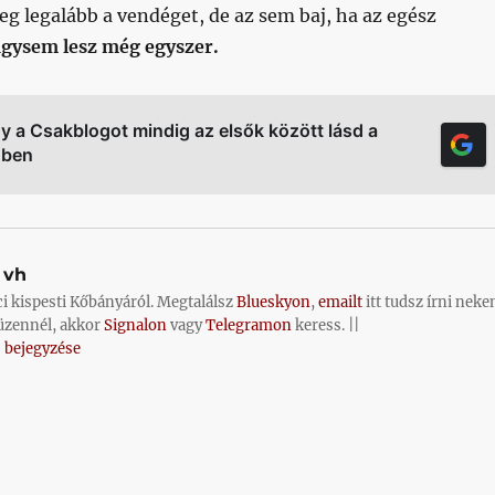
eg legalább a vendéget, de az sem baj, ha az egész
úgysem lesz még egyszer.
gy a Csakblogot mindig az elsők között lásd a
őben
vh
ci kispesti Kőbányáról. Megtalálsz
Blueskyon
,
emailt
itt tudsz írni neke
üzennél, akkor
Signalon
vagy
Telegramon
keress. ||
 bejegyzése