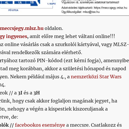
meccsjegy.mlsz.hu
oldalon.
egy ingyenes
,
amit előre meg lehet váltani online!!!
az online vásárlás csak a szurkolói kártyával, vagy MLSZ
tyával rendelkezők számára elérhető.
ártyához tartozó PIN-kódod (ezt kérni fogja), amennyib
tad meg korábban, akkor a születési hónapod és napod
en. Nekem például május 4., a
nemzetközi Star Wars
04.
rok // a
3I
és a
3H
ünk, hogy csak akkor foglaljon magának jegyet, ha
jön, nehogy a végén a kispestiek kiszoruljanak a
etve, de:
olók //
facebookos eseménye
a meccsre. Csatlakozz és