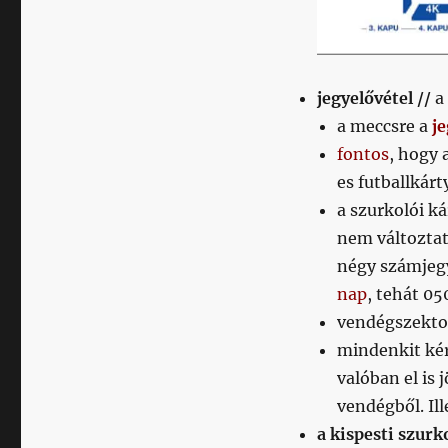
jegyelővétel //
a
a meccsre a
j
fontos
, hogy 
es futballkár
a szurkolói k
nem változtat
négy számjegy
nap
, tehát 05
vendégszekto
mindenkit kér
valóban el is 
vendégből. Ill
a kispesti szurk