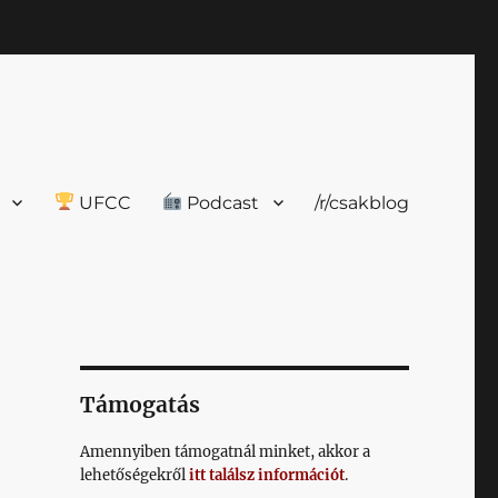
UFCC
Podcast
/r/csakblog
Támogatás
Amennyiben támogatnál minket, akkor a
lehetőségekről
itt találsz információt
.