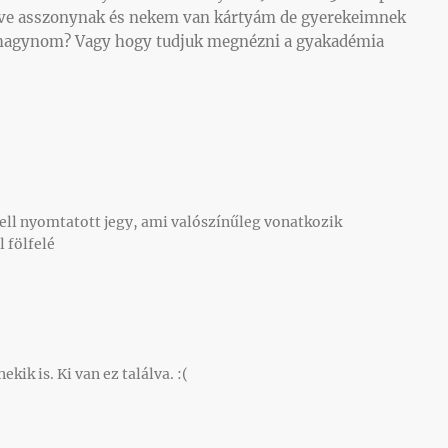
letve asszonynak és nekem van kártyám de gyerekeimnek
l hagynom? Vagy hogy tudjuk megnézni a gyakadémia
ell nyomtatott jegy, ami valószínűleg vonatkozik
 fölfelé
kik is. Ki van ez találva. :(