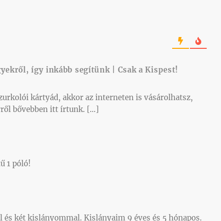
egyekről, így inkább segítünk | Csak a Kispest!
zurkolói kártyád, akkor az interneten is vásárolhatsz,
ől bővebben itt írtunk. […]
ű 1 póló!
és két kislányommal. Kislányaim 9 éves és 5 hónapos.