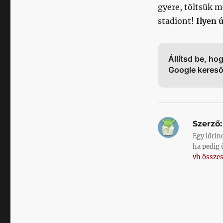
gyere, töltsük m
stadiont!
Ilyen 
Állítsd be, ho
Google keres
Szerző:
Egy lőrin
ha pedig 
vh összes