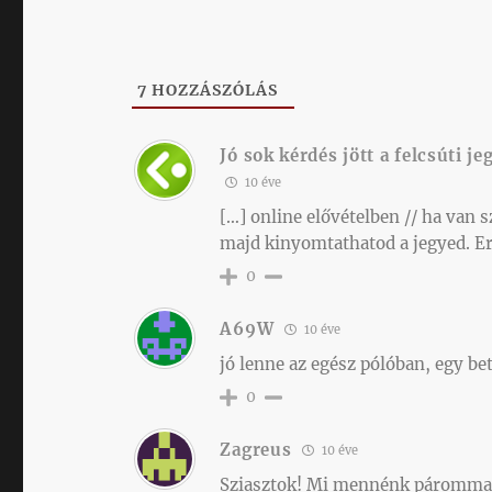
7
HOZZÁSZÓLÁS
Jó sok kérdés jött a felcsúti j
10 éve
[…] online elővételben // ha van s
majd kinyomtathatod a jegyed. Err
0
A69W
10 éve
jó lenne az egész pólóban, egy bet
0
Zagreus
10 éve
Sziasztok! Mi mennénk párommal 