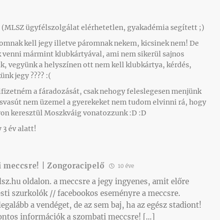
(MLSZ ügyfélszolgálat elérhetetlen, gyakadémia segített ;)
yomnak kell jegy illetve páromnak nekem, kicsinek nem! De
k venni mármint klubkártyával, ami nem sikerül sajnos
, vegyünk a helyszínen ott nem kell klubkártya, kérdés,
nk jegy ???? :(
ifizetném a fáradozását, csak nehogy feleslegesen menjünk
kisvasút nem üzemel a gyerekeket nem tudom elvinni rá, hogy
áron keresztül Moszkváig vonatozzunk :D :D
3 év alatt!
 meccsre! | Zongoracipelő
10 éve
lsz.hu oldalon. a meccsre a jegy ingyenes, amit előre
pesti szurkolók // facebookos eseményre a meccsre.
legalább a vendéget, de az sem baj, ha az egész stadiont!
ontos információk a szombati meccsre! […]