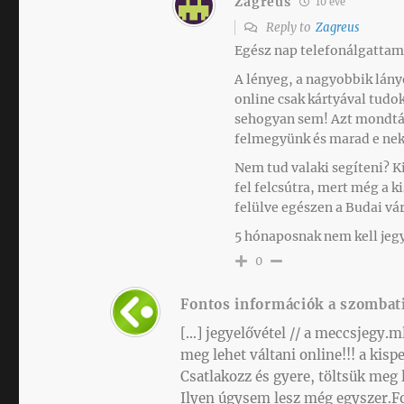
Zagreus
10 éve
Reply to
Zagreus
Egész nap telefonálgattam 
A lényeg, a nagyobbik lán
online csak kártyával tudo
sehogyan sem! Azt mondták
felmegyünk és marad e nekü
Nem tud valaki segíteni? K
fel felcsútra, mert még a 
felülve egészen a Budai v
5 hónaposnak nem kell jegy 
0
Fontos információk a szombati
[…] jegyelővétel // a meccsjegy.m
meg lehet váltani online!!! a kis
Csatlakozz és gyere, töltsük meg 
Ilyen úgysem lesz még egyszer.F