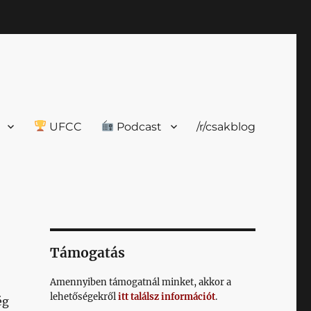
UFCC
Podcast
/r/csakblog
Támogatás
Amennyiben támogatnál minket, akkor a
lehetőségekről
itt találsz információt
.
ég