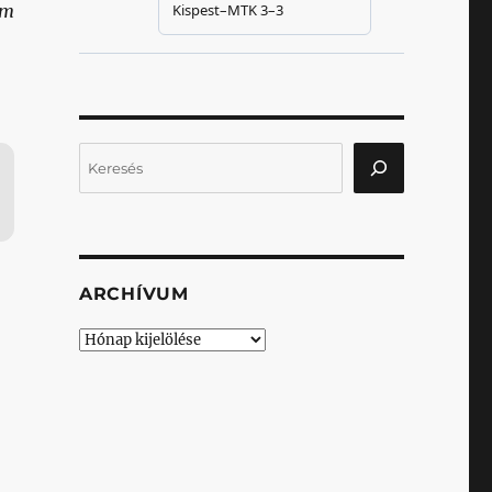
em
Keresés
ARCHÍVUM
Archívum