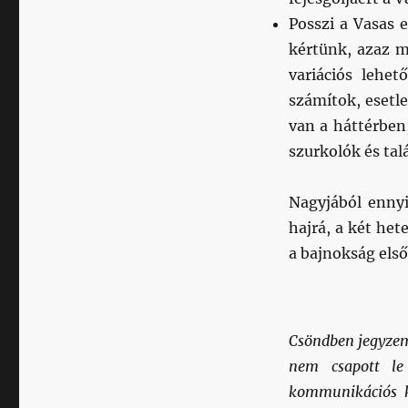
Posszi a Vasas e
kértünk, azaz m
variációs lehe
számítok, esetl
van a háttérben,
szurkolók és tal
Nagyjából ennyi
hajrá, a két he
a bajnokság első
Csöndben jegyze
nem csapott l
kommunikációs k