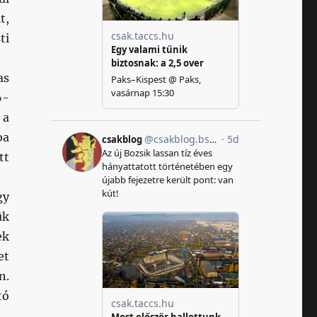
t,
ti
as
6-
 a
ba
tt
gy
ük
ek
et
n.
tó