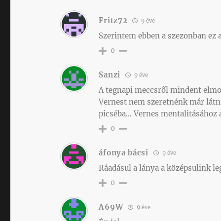
Fritz72
9 éve
Szerintem ebben a szezonban ez a
0
Sanzi
9 éve
A tegnapi meccsről mindent elmo
Vernest nem szeretnénk már látni
picséba… Vernes mentalitásához a
0
áfonya bácsi
9 éve
Ráadásul a lánya a középsulink le
0
A69W
9 éve