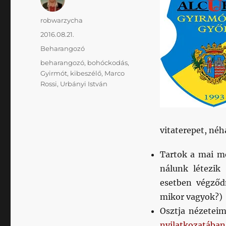
Szerző
robwarzycha
Közzétéve
2016.08.21.
Kategória
Beharangozó
Címke
beharangozó
,
bohóckodás
,
Gyirmót
,
kibeszélő
,
Marco
Rossi
,
Urbányi István
vitaterepet, né
Tartok a mai me
nálunk létezik
esetben végződ
mikor vagyok?)
Osztja nézeteim
nyilatkozatában