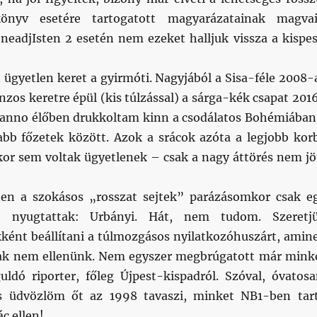
könyv esetére tartogatott magyarázatainak magvai
neadjIsten 2 esetén nem ezeket halljuk vissza a kispes
 ügyetlen keret a gyirmóti. Nagyjából a Sisa-féle 2008-
zos keretre épül (kis túlzással) a sárga-kék csapat 201
anno élőben drukkoltam kinn a csodálatos Bohémiában
bb főzetek között. Azok a srácok azóta a legjobb kor
kor sem voltak ügyetlenek – csak a nagy áttörés nem jö
ten a szokásos „rosszat sejtek” parázásomkor csak e
l) nyugtattak: Urbányi. Hát, nem tudom. Szeretj
kként beállítani a túlmozgásos nyilatkozóhuszárt, amin
csak nem ellenünk. Nem egyszer megbrúgatott már mink
uldó riporter, főleg Újpest-kispadról. Szóval, óvatosa
 üdvözlöm őt az 1998 tavaszi, minket NB1-ben tar
ác ellen!