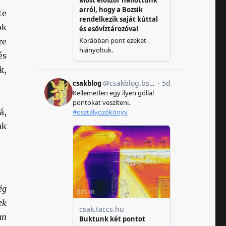
te
ok
re
és
k,
á,
uk
ég
ek
an