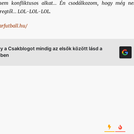
 nem konfliktusos alkat… Én csodálkozom, hogy még n
 Öregtől… LOL-LOL-LOL.
rfutball.hu/
gy a Csakblogot mindig az elsők között lásd a
őben