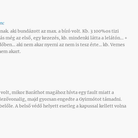
enc
ak. aki bundázott az max. a bíró volt. Kb. 3 100%os tizi
ás még az első, egy kezezés, kb. mindenki látta a lelátón… +
időben… aki nem akar nyerni az nem is tesz érte… kb. Vernes
 nem akart.
 volt, mikor Baráthot magához hívta egy fault miatt a
lezővonalig, majd gyorsan engedte a Gyirmótot támadni.
lőle. A belső védő helyett esetleg a kapussal kellett volna