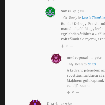
Sanzi
9 éve
Reply to
Lassie Tizenkil
Bunda? Dehogy. Ennyit tudn
maradt el, abból egy leránt
egy labdán átlökés a 2. fél
volt tőlünk aki nyerni, azt
0
medvepuszi
9 éve
Reply to
Sanzi
A kedvenc jelenetem az
sporttárs majdnem a fe
Majdnem gólt kaptunk be
ezt eljátszania
0
Cha-b
9 éve