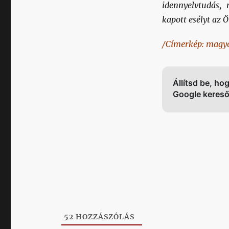
idennyelvtudás,
kapott esélyt az
/Címerkép: magya
Állítsd be, ho
Google keres
52
HOZZÁSZÓLÁS