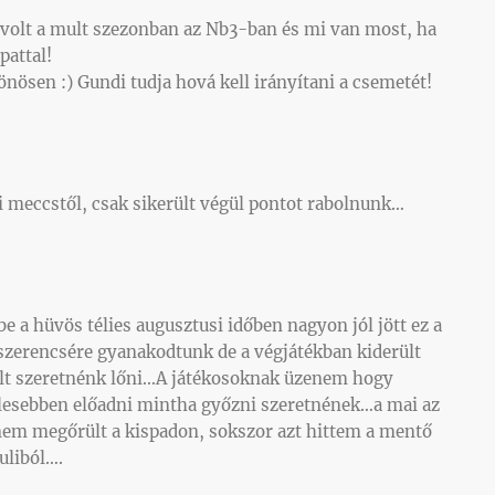
 volt a mult szezonban az Nb3-ban és mi van most, ha
pattal!
önösen :) Gundi tudja hová kell irányítani a csemetét!
ai meccstől, csak sikerült végül pontot rabolnunk…
e a hüvös télies augusztusi időben nagyon jól jött ez a
szerencsére gyanakodtunk de a végjátékban kiderült
lt szeretnénk lőni…A játékosoknak üzenem hogy
elesebben előadni mintha győzni szeretnének…a mai az
nem megőrült a kispadon, sokszor azt hittem a mentő
uliból….