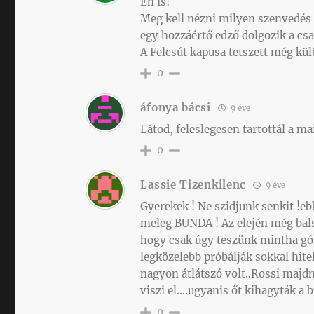
Én is!
Meg kell nézni milyen szenvedés
egy hozzáértő edző dolgozik a csa
A Felcsút kapusa tetszett még kül
0
áfonya bácsi
9 éve
Látod, feleslegesen tartottál a m
0
Lassie Tizenkilenc
9 éve
Gyerekek ! Ne szidjunk senkit !ebb
meleg BUNDA ! Az elején még bal
hogy csak úgy teszünk mintha gó
legközelebb próbálják sokkal hit
nagyon átlátszó volt..Rossi majd
viszi el….ugyanis őt kihagyták a b
0