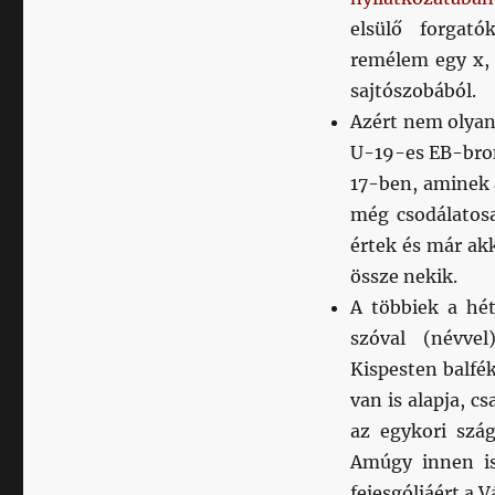
elsülő forgató
remélem egy x, 
sajtószobából.
Azért nem olyan
U-19-es EB-bron
17-ben, aminek 
még csodálatosa
értek és már ak
össze nekik.
A többiek a hé
szóval (névve
Kispesten balfé
van is alapja, 
az egykori szág
Amúgy innen is
fejesgóljáért a V