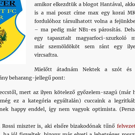
amikor elkezdtük a blogot Hantával, akk
is a mai poszt címe max egy korai M
fordulóhoz társulhatott volna a fejünkb
– ma pedig már NB1-es párosítás. Deh
egy tapasztalt magyarfoci-szurkoló 
már szemöldököt sem ránt egy ily
vircsaftra.
Mielőtt átadnám Nektek a szót és
hány beharang-jellegű pont:
ccstől, mert az ilyen kötelező győzelem-szagú (már 
 még ez a kategória egyáltalán) cuccaink a legritká
nek happy enddel, így nem vagyok optimista. (Persz
 Rossi miszter is, aki elsőre bizakodónak tűnő
felveze
, ha jól figyeltek, bizony már elveti a lehetséges rossz