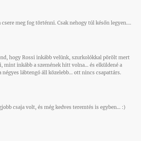
 csere meg fog történni. Csak nehogy túl későn legyen….
nd, hogy Rossi inkább velünk, szurkolókkal pörölt mert
, mint inkább a szemének hitt volna… és elküldené a
 négyes lábtengó áll közelebb… ott nincs csapattárs.
gjobb csaja volt, és még kedves teremtés is egyben… :)