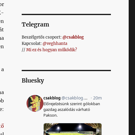
or
K-
en
Telegram
át
Beszélgetős csoport:
@csakblog
ma
Kapcsolat:
@veghhanta
en
//
Mi ez és hogyan működik?
 a
Bluesky
ha
bb
e:
tő
ul