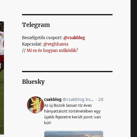
Telegram
Beszélgetős csoport:
@csakblog
Kapcsolat:
@veghhanta
//
Mi ez és hogyan működik?
Bluesky