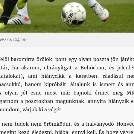
vissza! (24.hu)
felől baromirra örülök, pont egy olyan poszta jön játék
tár, ha akarom, elirányítgat a Bohócban, és jelenlé
iatalokat), ami hiánycikk a keretben, ráadásul n
bacsokkó, hanem kipróbált, általunk is ismert és an
. És olyan jól esne most már bajnoki érmet meg M
lgatnom a posztokban magunknak, annyira hiányzik e
mondom, várjuk ki a végét.
e nem tudok nem örömködni, és a halványodó Honvé
egint kezd éledezni, hiába, ennyi kell. És hogy végre