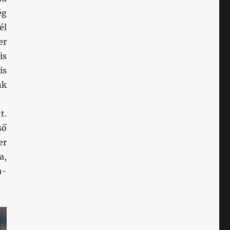
ég
él
er
is
is
nk
t.
ső
er
a,
a-