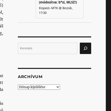
ő)
l,
lt
él
g,
Keresés
az
ARCHÍVUM
tt
Archívum
Ha
ás
sú