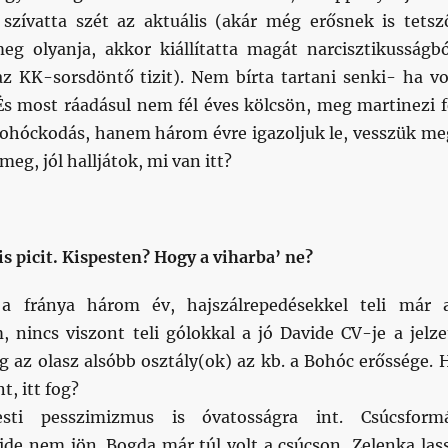
zívatta szét az aktuális (akár még erősnek is tetsz
meg olyanja, akkor kiállítatta magát narcisztikusságbó
az KK-sorsdöntő tizit). Nem bírta tartani senki- ha vo
 És most ráadásul nem fél éves kölcsön, meg martinezi f
bohóckodás, hanem három évre igazoljuk le, vesszük me
meg, jól halljátok, mi van itt?
is picit. Kispesten? Hogy a viharba’ ne?
 a fránya három év, hajszálrepedésekkel teli már 
 nincs viszont teli gólokkal a jó Davide CV-je a jelze
g az olasz alsóbb osztály(ok) az kb. a Bohóc erőssége. 
, itt fog?
sti pesszimizmus is óvatosságra int. Csúcsform
ide nem jön. Bogda már túl volt a csúcson, Zelenka las