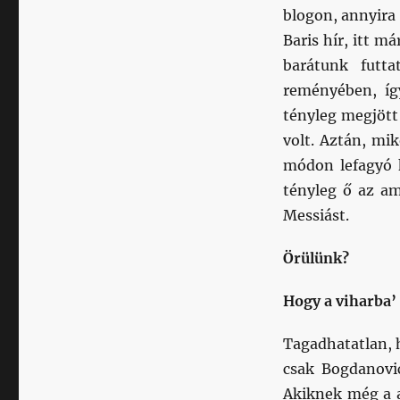
blogon, annyira
Baris hír, itt m
barátunk futta
reményében, így
tényleg megjött
volt. Aztán, mi
módon lefagyó 
tényleg ő az am
Messiást.
Örülünk?
Hogy a viharba’
Tagadhatatlan, 
csak Bogdanovic
Akiknek még a a