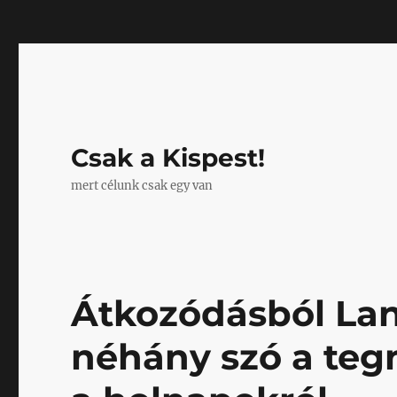
Mastodon
Csak a Kispest!
mert célunk csak egy van
Átkozódásból La
néhány szó a teg