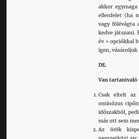
akkor egymaga s
ellenfelet (ha 
vagy fölévágta 
kedve játszani.
év + opciókkal 
igen, vásároljuk 
DE.
Van tartanivaló 
Csak eltelt az
ominózus cipőm,
időszakból, pedi
már ott sem ment
Az örök kispe
nemzetközi arc 