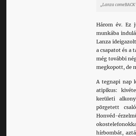
„Lanza comeBACK”, 
Három év. Ez j
munkába indulás
Lanza ideigazol
a csapatot és a t
még további négy
megkopott, de m
A tegnapi nap k
atipikus: kivé
kerületi alkon
pörgetett csa
Honvéd-érzelmű
okostelefonokka
hírbombát, aztá