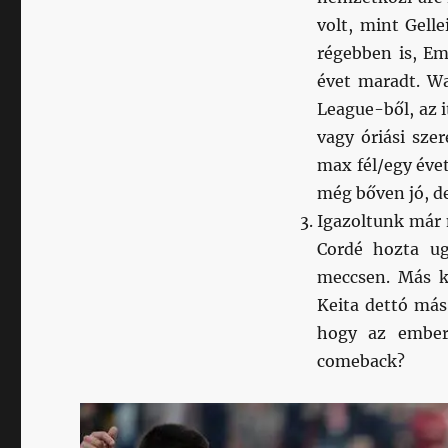
volt, mint Gell
régebben is, Em
évet maradt. Wa
League-ből, az 
vagy óriási sze
max fél/egy éve
még bőven jó, de
Igazoltunk már n
Cordé hozta ug
meccsen. Más k
Keita dettó más
hogy az ember
comeback?