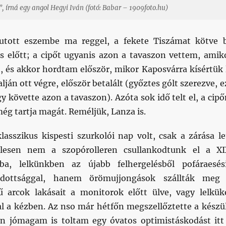
írná egy angol Hegyi Iván (fotó: Babar – 1909foto.hu)
utott eszembe ma reggel, a fekete Tiszámat kötve 
 előtt; a cipőt ugyanis azon a tavaszon vettem, amik
t, és akkor hordtam először, mikor Kaposvárra kísértük 
alján ott végre, először betalált (győztes gólt szerezve, e
 követte azon a tavaszon). Azóta sok idő telt el, a cip
ég tartja magát. Reméljük, Lanza is.
lasszikus kispesti szurkolói nap volt, csak a zárása le
telesen nem a szopórolleren csullankodtunk el a XI
yba, lelkünkben az újabb felhergelésből pofáraesés
lódottsággal, hanem örömujjongások szállták meg
 arcok lakásait a monitorok előtt ülve, vagy lelkük
l a kézben. Az nso már hétfőn megszellőztette a készü
n jómagam is toltam egy óvatos optimistáskodást itt