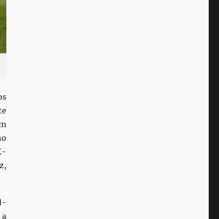
os
te
em
no
K-
z,
d-
 a