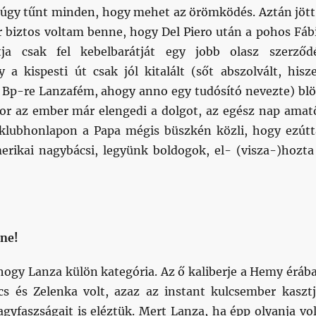
 úgy tűnt minden, hogy mehet az örömködés. Aztán jött
ár biztos voltam benne, hogy Del Piero után a pohos Fáb
tja csak fel kebelbarátját egy jobb olasz szerződ
 a kispesti út csak jól kitalált (sőt abszolvált, hisz
 Bp-re Lanzafém, ahogy anno egy tudósító nevezte) blö
kor az ember már elengedi a dolgot, az egész nap amat
klubhonlapon a Papa mégis büszkén közli, hogy ezútt
erikai nagybácsi, legyünk boldogok, el- (visza-)hozta
 ne!
hogy Lanza külön kategória. Az ő kaliberje a Hemy éráb
s és Zelenka volt, azaz az instant kulcsember kasztj
gyfaszságait is eléztük. Mert Lanza, ha épp olyanja vol