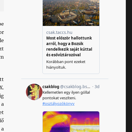
be
or
le
zt
őm
tt
X.
ig
 a
et
lő
 a