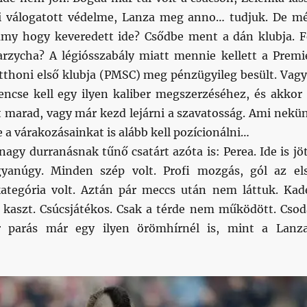
ei válogatott védelme, Lanza meg anno… tudjuk. De m
my hogy keveredett ide? Csődbe ment a dán klubja. F
rzycha? A légiósszabály miatt mennie kellett a Premi
itthoni első klubja (PMSC) meg pénzügyileg besült. Vagy
rencse kell egy ilyen kaliber megszerzéséhez, és akkor 
t marad, vagy már kezd lejárni a szavatosság. Ami nekü
 a várakozásainkat is alább kell pozícionálni…
agy durranásnak tűnő csatárt azóta is: Perea. Ide is jöt
yanúgy. Minden szép volt. Profi mozgás, gól az el
ategória volt. Aztán pár meccs után nem láttuk. Kad
 kaszt. Csúcsjátékos. Csak a térde nem működött. Csod
 parás már egy ilyen örömhírnél is, mint a Lanz