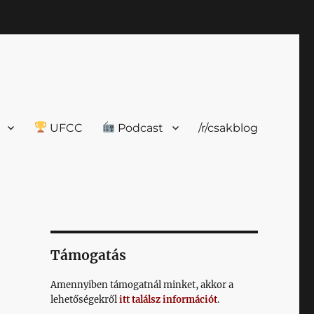
UFCC
Podcast
/r/csakblog
Támogatás
Amennyiben támogatnál minket, akkor a
lehetőségekről
itt találsz információt
.