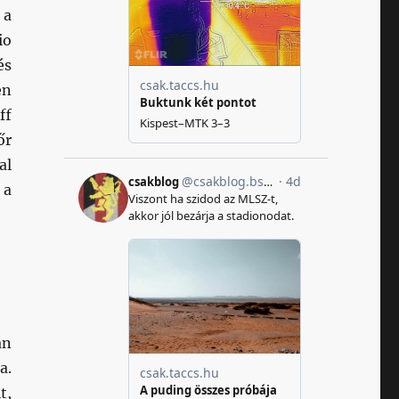
 a
io
és
en
ff
őr
al
 a
an
a.
t,