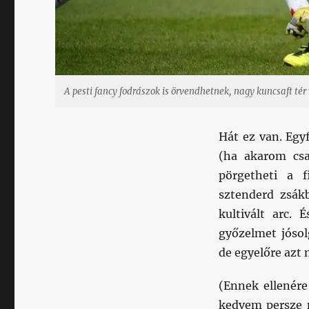
A pesti fancy fodrászok is örvendhetnek, nagy kuncsaft tér 
Hát ez van. Egy
(ha akarom csa
pörgetheti a f
sztenderd zsák
kultivált arc
győzelmet jóso
de egyelőre azt 
(Ennek ellenér
kedvem persze m