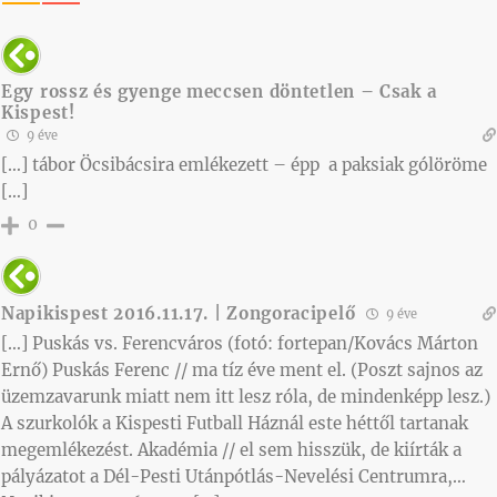
Egy rossz és gyenge meccsen döntetlen – Csak a
Kispest!
9 éve
[…] tábor Öcsibácsira emlékezett – épp a paksiak gólöröme
[…]
0
Napikispest 2016.11.17. | Zongoracipelő
9 éve
[…] Puskás vs. Ferencváros (fotó: fortepan/Kovács Márton
Ernő) Puskás Ferenc // ma tíz éve ment el. (Poszt sajnos az
üzemzavarunk miatt nem itt lesz róla, de mindenképp lesz.)
A szurkolók a Kispesti Futball Háznál este héttől tartanak
megemlékezést. Akadémia // el sem hisszük, de kiírták a
pályázatot a Dél-Pesti Utánpótlás-Nevelési Centrumra,…