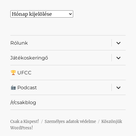
Archívum
almenü
Rólunk
szétnyit
almenü
Játékoskeringő
szétnyit
UFCC
almenü
Podcast
szétnyit
/r/csakblog
Csak a Kispest!
Személyes adatok védelme
Köszönjük
WordPress!