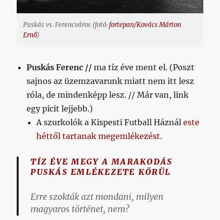
Puskás vs. Ferencváros (fotó:
fortepan/Kovács Márton
Ernő
)
Puskás Ferenc //
ma tíz éve ment el. (Poszt
sajnos az üzemzavarunk miatt nem itt lesz
róla, de mindenképp lesz. // Már van, link
egy picit lejjebb.)
A szurkolók a Kispesti Futball Háznál
este
héttől tartanak megemlékezést
.
TÍZ ÉVE MEGY A MARAKODÁS
PUSKÁS EMLÉKEZETE KÖRÜL
Erre szokták azt mondani, milyen
magyaros történet, nem?