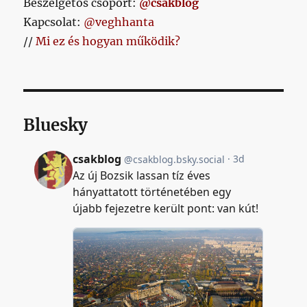
Beszélgetős csoport:
@csakblog
Kapcsolat:
@veghhanta
//
Mi ez és hogyan működik?
Bluesky