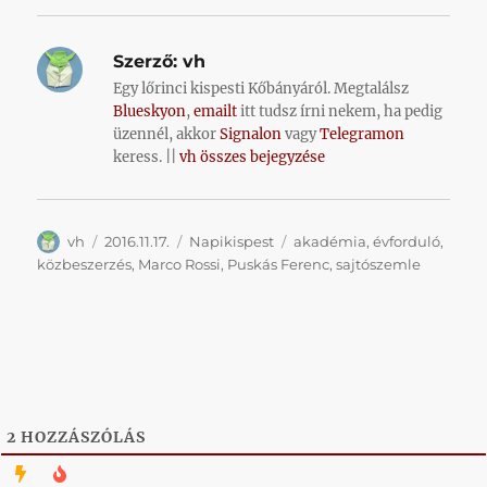
Szerző:
vh
Egy lőrinci kispesti Kőbányáról. Megtalálsz
Blueskyon
,
emailt
itt tudsz írni nekem, ha pedig
üzennél, akkor
Signalon
vagy
Telegramon
keress. ||
vh összes bejegyzése
Szerző
Közzétéve
Kategória
Címke
vh
2016.11.17.
Napikispest
akadémia
,
évforduló
,
közbeszerzés
,
Marco Rossi
,
Puskás Ferenc
,
sajtószemle
2
HOZZÁSZÓLÁS