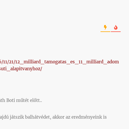
2016/11/21/12_milliard_tamogatas_es_11_milliard_adom
uti_alapitvanyhoz/
th Boti műtét előtt..
ajdú játszik balhátvédet, akkor az eredményeink is