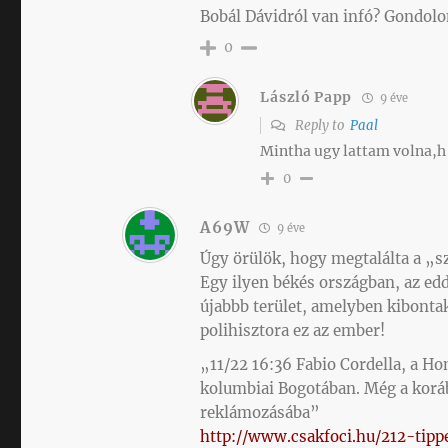
Bobál Dávidról van infó? Gondolo
0
László Papp
9 éve
Reply to
Paal
Mintha ugy lattam volna,h 
0
A69W
9 éve
Úgy örülök, hogy megtalálta a „s
Egy ilyen békés országban, az ed
újabbb terület, amelyben kibonta
polihisztora ez az ember!
„11/22 16:36 Fabio Cordella, a Ho
kolumbiai Bogotában. Még a koráb
reklámozásába”
http://www.csakfoci.hu/212-tipp