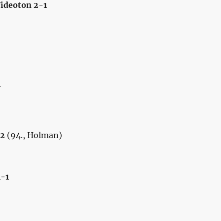
ideoton 2-1
1
-2
(94., Holman)
1-1