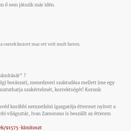
m ő sem játszik már idén.
a cserek kozott mar ott volt mult heten.
zámítását” ?
digi borászati, menedzseri szaktudása mellett ime egy
koztathatja szakértelmét, korrektségét! Korunk
nvéd korábbi nemzetközi igazgatója éttermet nyitott a
bi világsztár, Ivan Zamorano is beszállt az étterem
ek/91575-kimitoszt