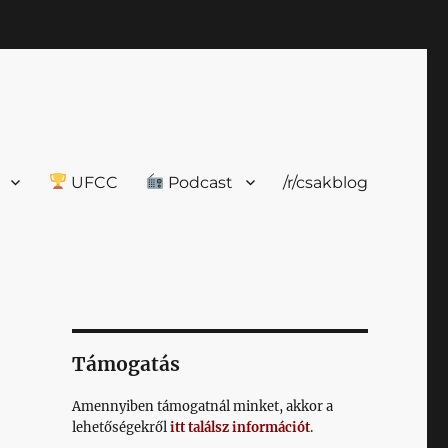
UFCC
Podcast
/r/csakblog
Támogatás
Amennyiben támogatnál minket, akkor a
lehetőségekről
itt találsz információt
.