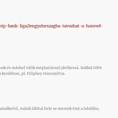
/otp-bank-liga/lengyelorszagba-tavozhat-a-honved-
unk és máshol válik meghatározó játékossá. Sokkal több
 korábban, pl. Filiphez viszonyítva.
indkettő, másik lábbal bele se mernek érni a labdába,