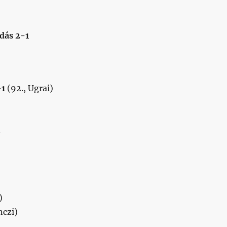
dás 2-1
-1
(92., Ugrai)
2
)
nczi)