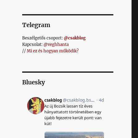
Telegram
Beszélgetős csoport:
@csakblog
Kapcsolat:
@veghhanta
//
Mi ez és hogyan működik?
Bluesky