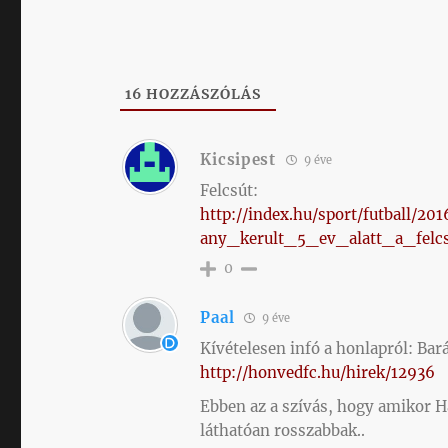
16
HOZZÁSZÓLÁS
Kicsipest
9 éve
Felcsút:
http://index.hu/sport/futball/
any_kerult_5_ev_alatt_a_felcs
0
Paal
9 éve
Kívételesen infó a honlapról: Bará
http://honvedfc.hu/hirek/12936
Ebben az a szívás, hogy amikor H
láthatóan rosszabbak..