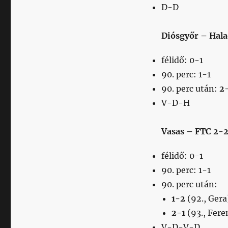
D-D
Diósgyőr – Hala
félidő: 0-1
90. perc: 1-1
90. perc után:
2
V-D-H
Vasas – FTC 2-
félidő: 0-1
90. perc: 1-1
90. perc után:
1-2
(92., Gera
2-1
(93., Fere
V-D-V-D