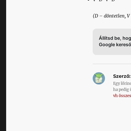
(D – döntetlen, V
Állítsd be, ho
Google keres
Szerző:
Egy lőrin
ha pedig 
vh összes