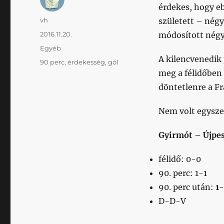
érdekes, hogy eb
Szerző
vh
született – nég
Közzétéve
2016.11.20.
módosított nég
Kategória
Egyéb
A kilencvenedik 
Címke
90 perc
,
érdekesség
,
gól
meg a félidőben
döntetlenre a Fr
Nem volt egysze
Gyirmót – Újpes
félidő: 0-0
90. perc: 1-1
90. perc után:
1
D-D-V