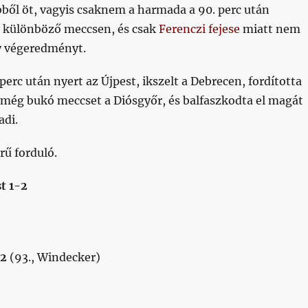
ből öt, vagyis csaknem a harmada a 90. perc után
y különböző meccsen, és csak
Ferenczi fejese
miatt nem
y végeredményt.
perc után nyert az Újpest, ikszelt a Debrecen, fordította
 még bukó meccset a Diósgyőr, és balfaszkodta el magát
adi.
rű forduló.
t 1-2
-2
(93., Windecker)