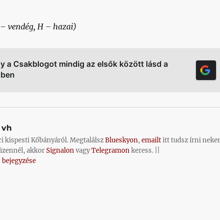
 – vendég, H – hazai)
gy a Csakblogot mindig az elsők között lásd a
őben
vh
ci kispesti Kőbányáról. Megtalálsz
Blueskyon
,
emailt
itt tudsz írni neke
üzennél, akkor
Signalon
vagy
Telegramon
keress. ||
 bejegyzése