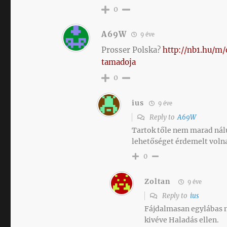
0
A69W
9 éve
Prosser Polska?
http://nb1.hu/m
tamadoja
0
ius
9 éve
Reply to
A69W
Tartok tőle nem marad nál
lehetőséget érdemelt volna
0
Zoltan
9 éve
Reply to
ius
Fájdalmasan egylábas m
kivéve Haladás ellen.