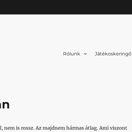
Rólunk
Játékoskeringő
án
l, nem is rossz. Az majdnem hármas átlag. Ami viszont