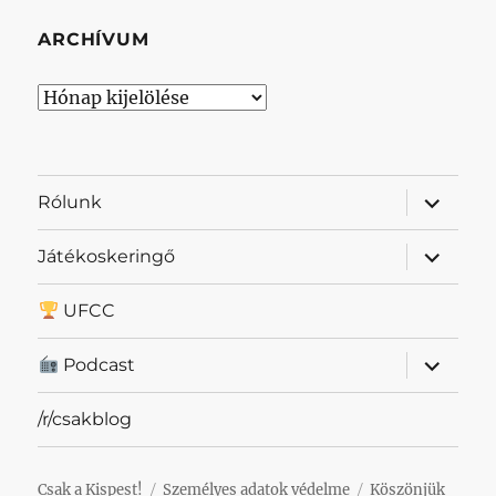
ARCHÍVUM
Archívum
almenü
Rólunk
szétnyit
almenü
Játékoskeringő
szétnyit
UFCC
almenü
Podcast
szétnyit
/r/csakblog
Csak a Kispest!
Személyes adatok védelme
Köszönjük