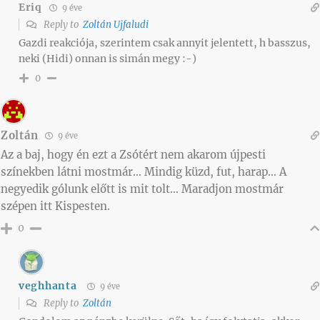
Eriq
9 éve
Reply to
Zoltán Ujfaludi
Gazdi reakciója, szerintem csak annyit jelentett, h basszus,
neki (Hidi) onnan is simán megy :-)
0
Zoltán
9 éve
Az a baj, hogy én ezt a Zsótért nem akarom újpesti
színekben látni mostmár… Mindig küzd, fut, harap… A
negyedik gólunk előtt is mit tolt… Maradjon mostmár
szépen itt Kispesten.
0
veghhanta
9 éve
Reply to
Zoltán