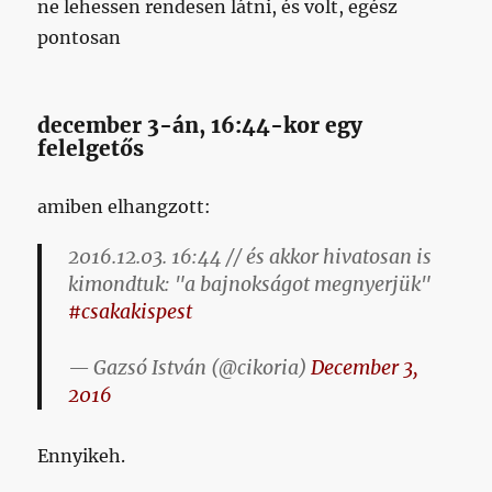
ne lehessen rendesen látni, és volt, egész
pontosan
december 3-án, 16:44-kor egy
felelgetős
amiben elhangzott:
2016.12.03. 16:44 // és akkor hivatosan is
kimondtuk: "a bajnokságot megnyerjük"
#csakakispest
— Gazsó István (@cikoria)
December 3,
2016
Ennyikeh.