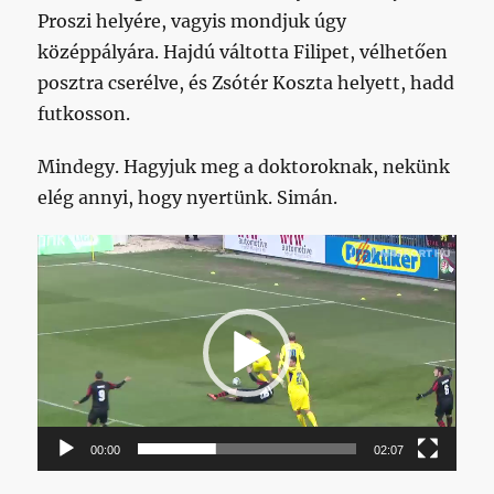
Proszi helyére, vagyis mondjuk úgy
középpályára. Hajdú váltotta Filipet, vélhetően
posztra cserélve, és Zsótér Koszta helyett, hadd
futkosson.
Mindegy. Hagyjuk meg a doktoroknak, nekünk
elég annyi, hogy nyertünk. Simán.
Videólejátszó
00:00
02:07