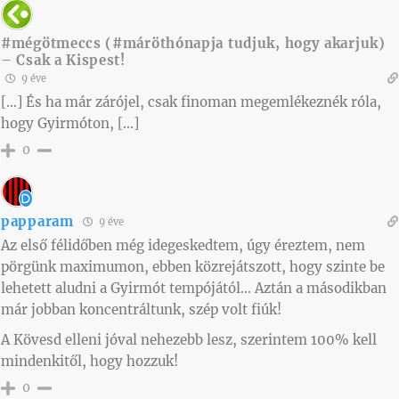
#mégötmeccs (#máröthónapja tudjuk, hogy akarjuk)
– Csak a Kispest!
9 éve
[…] És ha már zárójel, csak finoman megemlékeznék róla,
hogy Gyirmóton, […]
0
papparam
9 éve
Az első félidőben még idegeskedtem, úgy éreztem, nem
pörgünk maximumon, ebben közrejátszott, hogy szinte be
lehetett aludni a Gyirmót tempójától… Aztán a másodikban
már jobban koncentráltunk, szép volt fiúk!
A Kövesd elleni jóval nehezebb lesz, szerintem 100% kell
mindenkitől, hogy hozzuk!
0