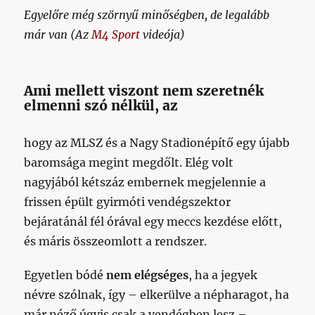
Egyelőre még szörnyű minőségben, de legalább
már van (Az
M4 Sport
videója)
Ami mellett viszont nem szeretnék
elmenni szó nélkül, az
hogy az MLSZ és a Nagy Stadionépítő egy újabb
baromsága megint megdőlt. Elég volt
nagyjából kétszáz embernek megjelennie a
frissen épült gyirmóti vendégszektor
bejáratánál fél órával egy meccs kezdése előtt,
és máris összeomlott a rendszer.
Egyetlen bódé
nem elégséges
, ha a jegyek
névre szólnak, így – elkerülve a népharagot, ha
már néző úgyis csak a vendégben lesz –