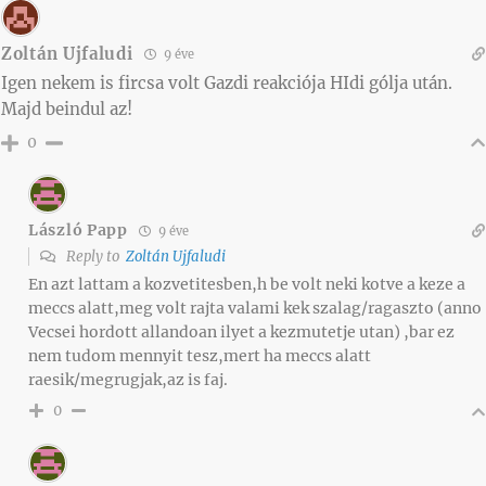
Zoltán Ujfaludi
9 éve
Igen nekem is fircsa volt Gazdi reakciója HIdi gólja után.
Majd beindul az!
0
László Papp
9 éve
Reply to
Zoltán Ujfaludi
En azt lattam a kozvetitesben,h be volt neki kotve a keze a
meccs alatt,meg volt rajta valami kek szalag/ragaszto (anno
Vecsei hordott allandoan ilyet a kezmutetje utan) ,bar ez
nem tudom mennyit tesz,mert ha meccs alatt
raesik/megrugjak,az is faj.
0