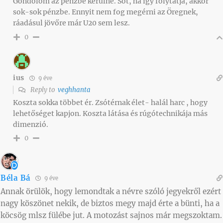
Gondolom az pénzbe kerülne. Sőt, ha így folytatja, akkor
sok-sok pénzbe. Ennyit nem fog megérni az Öregnek,
ráadásul jövőre már U20 sem lesz.
0
ius
9 éve
Reply to
veghhanta
Koszta sokka többet ér. Zsótérnak élet- halál harc , hogy
lehetőséget kapjon. Koszta látása és rúgótechnikája más
dimenzió.
0
Béla Bá
9 éve
Annak örülök, hogy lemondtak a névre szóló jegyekről ezért
nagy köszönet nekik, de biztos megy majd érte a bünti, ha a
köcsög mlsz fülébe jut. A motozást sajnos már megszoktam.