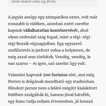
simán ráment volna egy fél óra
A jegyár amúgy egy szimpatikus ezres, volt már
rosszabb is vidéken, azonban ezért cserébe
kapunk
vállalhatatlan konténervécét
, ahol
olyan ordenáré szag fogad, mint a régi-régi-
régi Bozsik végnapjaiban. Egy egyszerű
szellőztetés is javított volna a helyzeten, de
még azzal sem törődtek. Vendég, vendég, le
van szarva – és igen, szó szerint úgy volt.
Valamint kaptunk
500 forintos
sört, ami még
Pesten is drágának mondható egy stadionban.
Mindezt persze nem a lelátó mögött kialakított
büfében szolgálták ki, hanem jóval hátrébb,
egy franc tudja milyen étteremben, jó hosszú