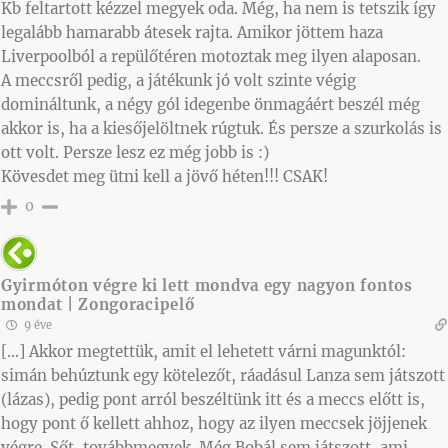
Kb feltartott kézzel megyek oda. Még, ha nem is tetszik így
legalább hamarabb átesek rajta. Amikor jöttem haza
Liverpoolból a repülőtéren motoztak meg ilyen alaposan.
A meccsről pedig, a játékunk jó volt szinte végig
domináltunk, a négy gól idegenbe önmagáért beszél még
akkor is, ha a kiesőjelöltnek rúgtuk. És persze a szurkolás is
ott volt. Persze lesz ez még jobb is :)
Kövesdet meg ütni kell a jövő héten!!! CSAK!
0
Gyirmóton végre ki lett mondva egy nagyon fontos
mondat | Zongoracipelő
9 éve
[…] Akkor megtettük, amit el lehetett várni magunktól:
simán behúztunk egy kötelezőt, ráadásul Lanza sem játszott
(lázas), pedig pont arról beszéltünk itt és a meccs előtt is,
hogy pont ő kellett ahhoz, hogy az ilyen meccsek jöjjenek
végre. Sőt, továbbmegyek. Még Bobál sem játszott, ami