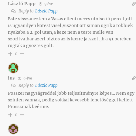
László Papp
9 éve
Reply to
László Papp
Este visszaneztem a Vasas elleni meccs utolso 10 percet,ott
is ugyanilyen kotest visel,viszont ott siman ugrik a tobbiek
nyakaba a 2. gol utan,a keze nem a teste melle van
szoritva,bar azert biztos az is kozre jatszott,h a 91.percben
rugtak a gyoztes golt.
0
ius
9 éve
Reply to
László Papp
Posszer nagyságreddel jobb teljesítményre képes… Nem egy
szinten vannak, pedig sokkal kevesebb lehetőséggel kellett
Prosszinak beérnie.
0