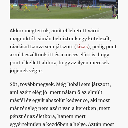
Akkor megtettük, amit el lehetett várni
magunktól: simán behúztunk egy kötelezőt,
ráadásul Lanza sem játszott (
lázas
), pedig pont
arról beszéltünk itt és a meccs előtt is, hogy
pont ő kellett ahhoz, hogy az ilyen meccsek
jöjjenek végre.
Sőt, továbbmegyek. Még Bobál sem játszott,
ami azért elég jó, mert nálam ő az elmúlt
másfél év egyik abszolút kedvence, aki most
már tényleg nem azért van a keretben, mert
pénzt ér az életkora, hanem mert
egyértelműen a kezdőben a helye. Aztán most