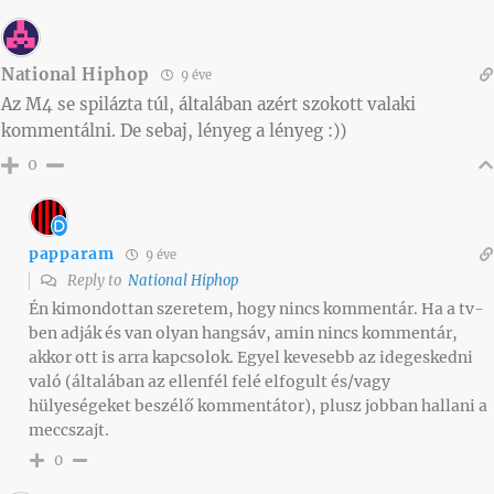
National Hiphop
9 éve
Az M4 se spilázta túl, általában azért szokott valaki
kommentálni. De sebaj, lényeg a lényeg :))
0
papparam
9 éve
Reply to
National Hiphop
Én kimondottan szeretem, hogy nincs kommentár. Ha a tv-
ben adják és van olyan hangsáv, amin nincs kommentár,
akkor ott is arra kapcsolok. Egyel kevesebb az idegeskedni
való (általában az ellenfél felé elfogult és/vagy
hülyeségeket beszélő kommentátor), plusz jobban hallani a
meccszajt.
0