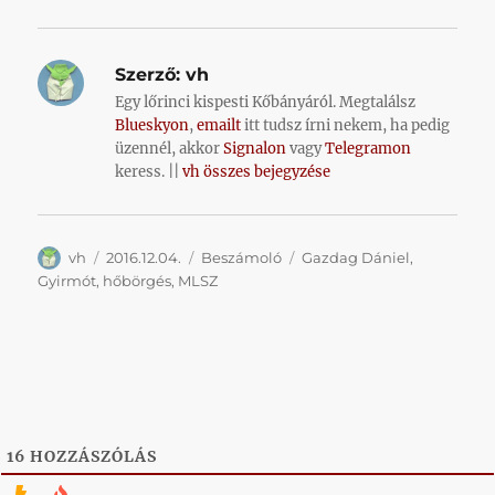
Szerző:
vh
Egy lőrinci kispesti Kőbányáról. Megtalálsz
Blueskyon
,
emailt
itt tudsz írni nekem, ha pedig
üzennél, akkor
Signalon
vagy
Telegramon
keress. ||
vh összes bejegyzése
Szerző
Közzétéve
Kategória
Címke
vh
2016.12.04.
Beszámoló
Gazdag Dániel
,
Gyirmót
,
hőbörgés
,
MLSZ
16
HOZZÁSZÓLÁS