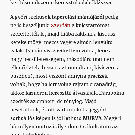
kerítésrendszeren keresztül odabóklászva.
A győri szekusok
taperolási mániájáról
pedig
ne is beszéljünk.
Szerdán
a kulcstartómat
szereltették le, majd hiába raktam a kisbusz
kereke mögé, meccs végére simán lenyúlta
valaki (simán visszavihettem volna, fene a
nagy becsületességem, másodjára már nem
ellenőriztek, hiszen azt mondtam, kiviszem a
buszhoz), most viszont annyira precízek
voltak, hogy ha lett volna rajtam cicanadrág,
akkor farmeron keresztül átvasalják. Darabokra
szedték az embert, de tényleg. Majd
besétáltunk, és ott várt minket a jegyért
sorbaállós képen is jól látható
MURVA
. Megéri
bármilyen motozás ilyenkor. Csókoltatom az