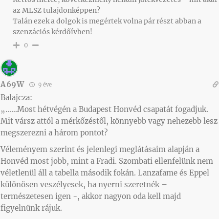
az MLSZ tulajdonképpen?
Talán ezek a dolgok is megértek volna pár részt abban a
szenzációs kérdőívben!
0
A69W
9 éve
Balajcza:
„……Most hétvégén a Budapest Honvéd csapatát fogadjuk.
Mit vársz attól a mérkőzéstől, könnyebb vagy nehezebb lesz
megszerezni a három pontot?
Véleményem szerint és jelenlegi meglátásaim alapján a
Honvéd most jobb, mint a Fradi. Szombati ellenfelünk nem
véletlenül áll a tabella második fokán. Lanzafame és Eppel
különösen veszélyesek, ha nyerni szeretnék –
természetesen igen -, akkor nagyon oda kell majd
figyelnünk rájuk.