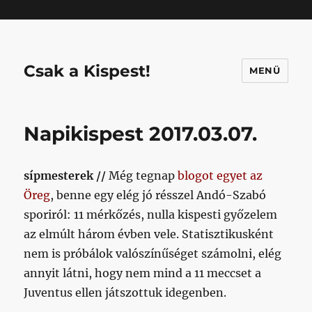
Mastodon
Csak a Kispest!
MENÜ
Napikispest 2017.03.07.
sípmesterek //
Még tegnap
blogot egyet az
Öreg
, benne egy elég jó résszel Andó-Szabó
sporiról: 11 mérkőzés, nulla kispesti győzelem
az elmúlt három évben vele. Statisztikusként
nem is próbálok valószínűséget számolni, elég
annyit látni, hogy nem mind a 11 meccset a
Juventus ellen játszottuk idegenben.