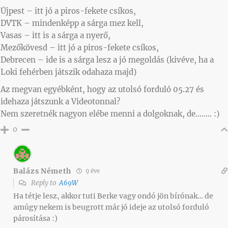
Újpest – itt jó a piros-fekete csíkos,
DVTK – mindenképp a sárga mez kell,
Vasas – itt is a sárga a nyerő,
Mezőkövesd – itt jó a piros-fekete csíkos,
Debrecen – ide is a sárga lesz a jó megoldás (kivéve, ha a
Loki fehérben játszik odahaza majd)
Az megvan egyébként, hogy az utolsó forduló 05.27 és
idehaza játszunk a Videotonnal?
Nem szeretnék nagyon elébe menni a dolgoknak, de…….. :)
0
Balázs Németh
9 éve
Reply to
A69W
Ha tétje lesz, akkor tuti Berke vagy ondó jön bírónak… de
amúgy nekem is beugrott már jó ideje az utolsó forduló
párosítása :)