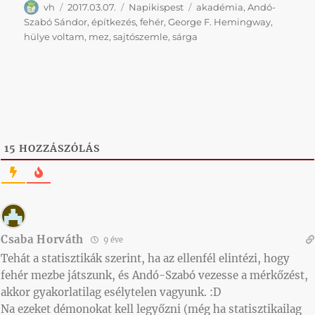
Szerző
Közzétéve
Kategória
Címke
vh
2017.03.07.
Napikispest
akadémia
,
Andó-
Szabó Sándor
,
építkezés
,
fehér
,
George F. Hemingway
,
hülye voltam
,
mez
,
sajtószemle
,
sárga
15
HOZZÁSZÓLÁS
Csaba Horváth
9 éve
Tehát a statisztikák szerint, ha az ellenfél elintézi, hogy
fehér mezbe játszunk, és Andó-Szabó vezesse a mérkőzést,
akkor gyakorlatilag esélytelen vagyunk. :D
Na ezeket démonokat kell legyőzni (még ha statisztikailag