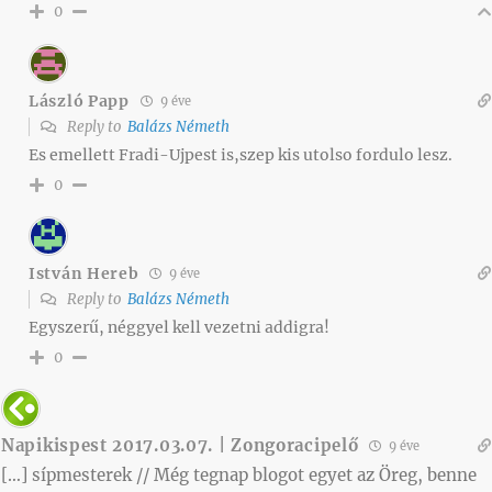
0
László Papp
9 éve
Reply to
Balázs Németh
Es emellett Fradi-Ujpest is,szep kis utolso fordulo lesz.
0
István Hereb
9 éve
Reply to
Balázs Németh
Egyszerű, néggyel kell vezetni addigra!
0
Napikispest 2017.03.07. | Zongoracipelő
9 éve
[…] sípmesterek // Még tegnap blogot egyet az Öreg, benne