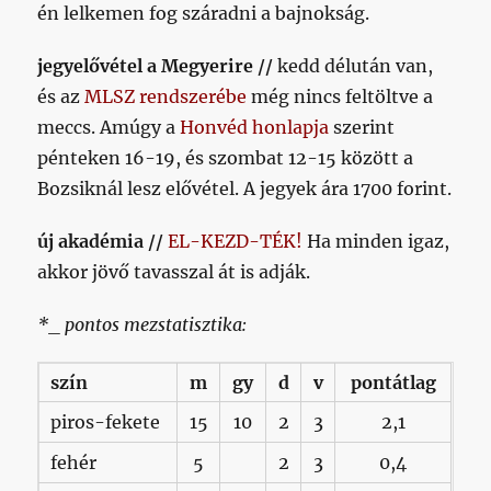
én lelkemen fog száradni a bajnokság.
jegyelővétel a Megyerire //
kedd délután van,
és az
MLSZ rendszerébe
még nincs feltöltve a
meccs. Amúgy a
Honvéd honlapja
szerint
pénteken 16-19, és szombat 12-15 között a
Bozsiknál lesz elővétel. A jegyek ára 1700 forint.
új akadémia //
EL-KEZD-TÉK!
Ha minden igaz,
akkor jövő tavasszal át is adják.
*_ pontos mezstatisztika:
szín
m
gy
d
v
pontátlag
piros-fekete
15
10
2
3
2,1
fehér
5
2
3
0,4