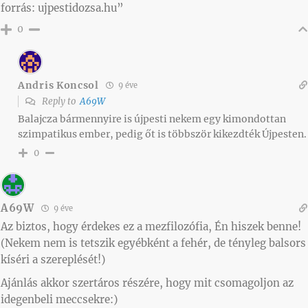
forrás: ujpestidozsa.hu”
0
Andris Koncsol
9 éve
Reply to
A69W
Balajcza bármennyire is újpesti nekem egy kimondottan
szimpatikus ember, pedig őt is többször kikezdték Újpesten.
0
A69W
9 éve
Az biztos, hogy érdekes ez a mezfilozófia, Én hiszek benne!
(Nekem nem is tetszik egyébként a fehér, de tényleg balsors
kíséri a szereplését!)
Ajánlás akkor szertáros részére, hogy mit csomagoljon az
idegenbeli meccsekre:)