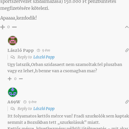
sportszervezet szidalmazása) 150.000 Ft pénzbüntetés
megfizetésére kötelezi.
Apaaaa,kezdodik!
0
László Papp
9 éve
Reply to
László Papp
Ugy latszik,Orban szidasaert nem szamoltak fel pluszban
vagy ez lehet,h benne van a csomagban mar?
0
A69W
9 éve
Reply to
László Papp
Itt folyamatos kettős mérce van! Fradi szurkolók sem kaptak
semmit a Bozsikban tett „szurkolásuk” miatt.
Kettős mérce, következmény nélküli játékvezetés – mit akar