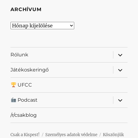
ARCHÍVUM
Archívum
almenü
Rólunk
szétnyit
almenü
Játékoskeringő
szétnyit
UFCC
almenü
Podcast
szétnyit
/r/csakblog
Csak a Kispest!
Személyes adatok védelme
Köszönjük