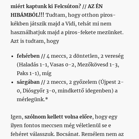
miért kaptunk ki Felcsúton? // AZ ÉN
HIBÁMBÓL!!!
Tudtam, hogy otthon piros-
kékben játszik majd a Vidi, tehát mi nem
használhatjuk majd a piros-fekete mezünket.
Azt is tudtam, hogy
fehérben //
4 meccs, 2 döntetlen, 2 vereség
(Haladás 1-1, Vasas 0-2, Mezőkövesd 1-3,
Paks 1-1), míg
sárgában //
2 meccs, 2 győzelem (Újpest 2-
0, Diósgyőr 3-0, mindkettő idegenben) a
mérlegünk.*
Igen,
szólnom kellett volna előre
, hogy egy
ilyen fontos meccsen még véletlenül se e
fehéret válasszuk. Bocsánat. Remélem nem az