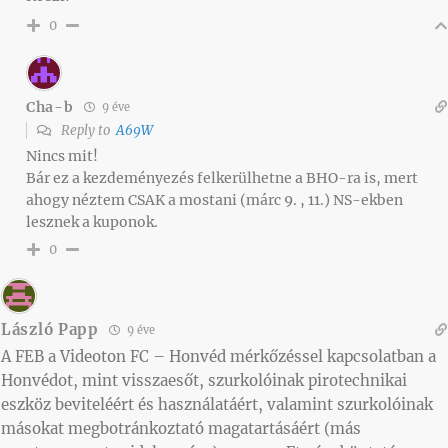
0
Cha-b
9 éve
Reply to
A69W
Nincs mit!
Bár ez a kezdeményezés felkerülhetne a BHO-ra is, mert
ahogy néztem CSAK a mostani (márc 9. , 11.) NS-ekben
lesznek a kuponok.
0
László Papp
9 éve
A FEB a Videoton FC – Honvéd mérkőzéssel kapcsolatban a
Honvédot, mint visszaesőt, szurkolóinak pirotechnikai
eszköz beviteléért és használatáért, valamint szurkolóinak
másokat megbotránkoztató magatartásáért (más