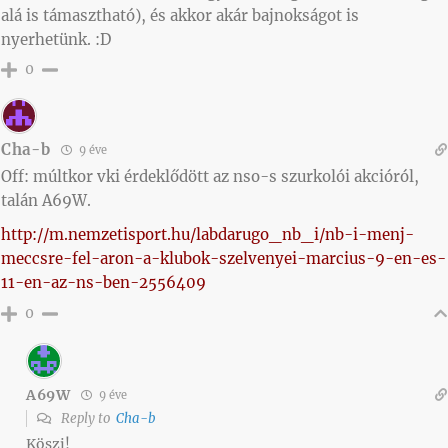
alá is támasztható), és akkor akár bajnokságot is
nyerhetünk. :D
0
Cha-b
9 éve
Off: múltkor vki érdeklődött az nso-s szurkolói akcióról,
talán A69W.
http://m.nemzetisport.hu/labdarugo_nb_i/nb-i-menj-
meccsre-fel-aron-a-klubok-szelvenyei-marcius-9-en-es-
11-en-az-ns-ben-2556409
0
A69W
9 éve
Reply to
Cha-b
Köszi!