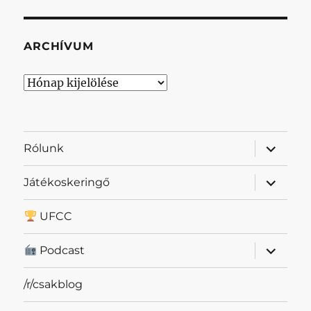
ARCHÍVUM
Archívum
almenü
Rólunk
szétnyit
almenü
Játékoskeringő
szétnyit
UFCC
almenü
Podcast
szétnyit
/r/csakblog