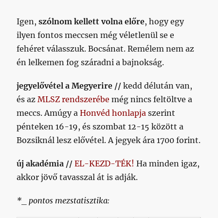
Igen,
szólnom kellett volna előre
, hogy egy
ilyen fontos meccsen még véletlenül se e
fehéret válasszuk. Bocsánat. Remélem nem az
én lelkemen fog száradni a bajnokság.
jegyelővétel a Megyerire //
kedd délután van,
és az
MLSZ rendszerébe
még nincs feltöltve a
meccs. Amúgy a
Honvéd honlapja
szerint
pénteken 16-19, és szombat 12-15 között a
Bozsiknál lesz elővétel. A jegyek ára 1700 forint.
új akadémia //
EL-KEZD-TÉK!
Ha minden igaz,
akkor jövő tavasszal át is adják.
*_ pontos mezstatisztika: