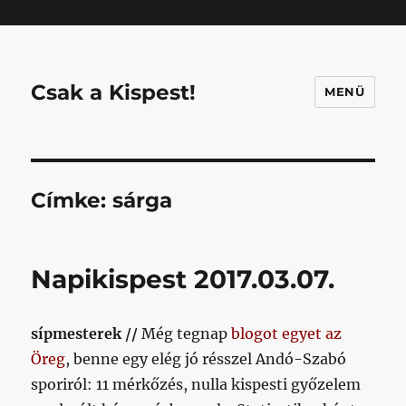
Mastodon
Csak a Kispest!
MENÜ
Címke:
sárga
Napikispest 2017.03.07.
sípmesterek //
Még tegnap
blogot egyet az
Öreg
, benne egy elég jó résszel Andó-Szabó
sporiról: 11 mérkőzés, nulla kispesti győzelem