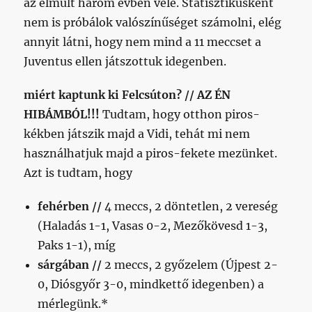
az elmúlt három évben vele. Statisztikusként
nem is próbálok valószínűséget számolni, elég
annyit látni, hogy nem mind a 11 meccset a
Juventus ellen játszottuk idegenben.
miért kaptunk ki Felcsúton? // AZ ÉN
HIBÁMBÓL!!!
Tudtam, hogy otthon piros-
kékben játszik majd a Vidi, tehát mi nem
használhatjuk majd a piros-fekete mezünket.
Azt is tudtam, hogy
fehérben //
4 meccs, 2 döntetlen, 2 vereség
(Haladás 1-1, Vasas 0-2, Mezőkövesd 1-3,
Paks 1-1), míg
sárgában //
2 meccs, 2 győzelem (Újpest 2-
0, Diósgyőr 3-0, mindkettő idegenben) a
mérlegünk.*