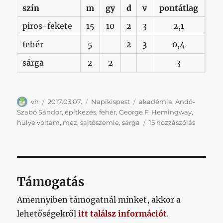
szín
m
gy
d
v
pontátlag
piros-fekete
15
10
2
3
2,1
fehér
5
2
3
0,4
sárga
2
2
3
Szerző
Közzétéve
Kategória
Címke
vh
2017.03.07.
Napikispest
akadémia
,
Andó-
Szabó Sándor
,
építkezés
,
fehér
,
George F. Hemingway
,
Napikis
hülye voltam
,
mez
,
sajtószemle
,
sárga
15 hozzászólás
2017.03.0
című
bejegyz
Támogatás
Amennyiben támogatnál minket, akkor a
lehetőségekről
itt találsz információt
.