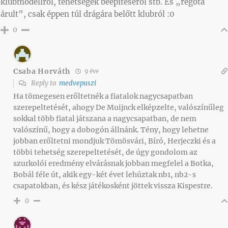
klubmodellről, tehetségek beépítéséről stb. És „régóta
árult”, csak éppen túl drágára belőtt klubról :0
0
Csaba Horváth
9 éve
Reply to
medvepuszi
Ha tömegesen erőltetnék a fiatalok nagycsapatban
szerepeltetését, ahogy De Muijnck elképzelte, valószínűleg
sokkal több fiatal játszana a nagycsapatban, de nem
valószínű, hogy a dobogón állnánk. Tény, hogy lehetne
jobban erőltetni mondjuk Tömösvári, Bíró, Herjeczki és a
többi tehetség szerepeltetését, de úgy gondolom az
szurkolói eredmény elvárásnak jobban megfelel a Botka,
Bobál féle út, akik egy-két évet lehúztak nb1, nb2-s
csapatokban, és kész játékosként jöttek vissza Kispestre.
0