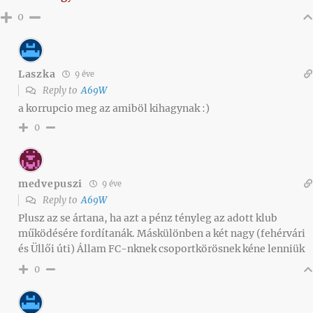
0
Laszka
9 éve
Reply to
A69W
a korrupcio meg az amiböl kihagynak :)
0
medvepuszi
9 éve
Reply to
A69W
Plusz az se ártana, ha azt a pénz tényleg az adott klub
működésére fordítanák. Máskülönben a két nagy (fehérvári
és Üllői úti) Állam FC-nknek csoportkörösnek kéne lenniük
0