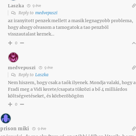
Laszka
9 éve
Reply to
medvepuszi
az iranyitott penzek mellett a masik legnagyobb problema,
hogy ahogy olvasom a tamogatok a tao penzböl
visszautalast kernek…
0
medvepuszi
9 éve
Reply to
Laszka
Nem hiszem, hogy csak a taók ilyenek. Mondja valaki, hogy a
Fradi meg a Vidi kerete/csapata tükrözi a bő 4 milliárdos
költségvetéseket, és körberöhögöm
0
prison miki
9 éve