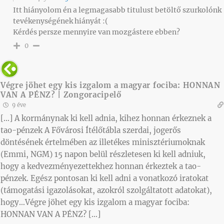
Itt hiányolom én a legmagasabb titulust betöltő szurkolónk
tevékenységének hiányát :(
Kérdés persze mennyire van mozgástere ebben?
0
Végre jöhet egy kis izgalom a magyar fociba: HONNAN
VAN A PÉNZ? | Zongoracipelő
9 éve
[…] A kormánynak ki kell adnia, kihez honnan érkeznek a
tao-pénzek A Fővárosi Ítélőtábla szerdai, jogerős
döntésének értelmében az illetékes minisztériumoknak
(Emmi, NGM) 15 napon belül részletesen ki kell adniuk,
hogy a kedvezményezettekhez honnan érkeztek a tao-
pénzek. Egész pontosan ki kell adni a vonatkozó iratokat
(támogatási igazolásokat, azokról szolgáltatott adatokat),
hogy…Végre jöhet egy kis izgalom a magyar fociba:
HONNAN VAN A PÉNZ? […]