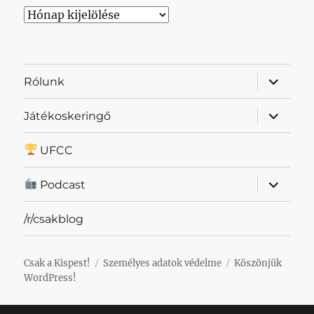
Archívum
almenü
Rólunk
szétnyit
almenü
Játékoskeringő
szétnyit
UFCC
almenü
Podcast
szétnyit
/r/csakblog
Csak a Kispest!
Személyes adatok védelme
Köszönjük
WordPress!