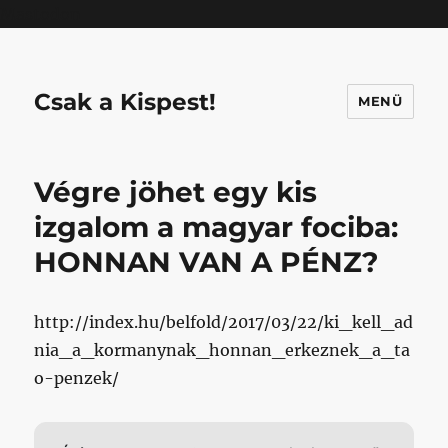
Mastodon
Csak a Kispest!
MENÜ
Végre jöhet egy kis
izgalom a magyar fociba:
HONNAN VAN A PÉNZ?
http://index.hu/belfold/2017/03/22/ki_kell_ad
nia_a_kormanynak_honnan_erkeznek_a_ta
o-penzek/