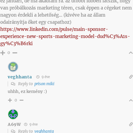
ez januári, de ma akadtam rá. az utóbbi időben látszik, hogy
van próbálkozás marketing téren, csak éppen a cégeket nem
nagyon érdekli a lehetőség… (kivéve ha az állam
odairányítja őket egy csapathoz)
https://www.linkedin.com/pulse/main-sponsor-
experience-new-sports-marketing-model-dud%C3%A1s-
gy%C3%B6rki
0
veghhanta
9 éve
Reply to
prison miki
uhhh, ez kemény :)
0
A69W
9 éve
Reply to
veghhanta