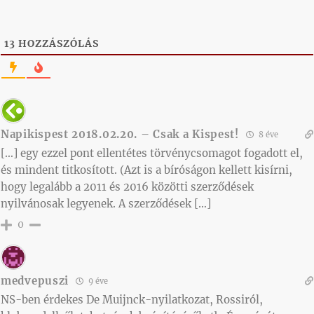
13
HOZZÁSZÓLÁS
Napikispest 2018.02.20. – Csak a Kispest!
8 éve
[…] egy ezzel pont ellentétes törvénycsomagot fogadott el,
és mindent titkosított. (Azt is a bíróságon kellett kisírni,
hogy legalább a 2011 és 2016 közötti szerződések
nyilvánosak legyenek. A szerződések […]
0
medvepuszi
9 éve
NS-ben érdekes De Muijnck-nyilatkozat, Rossiról,