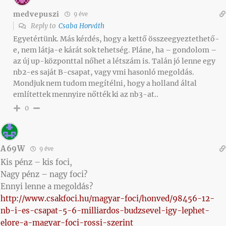
medvepuszi
9 éve
Reply to
Csaba Horváth
Egyetértünk. Más kérdés, hogy a kettő összeegyeztethető-
e, nem látja-e kárát sok tehetség. Pláne, ha – gondolom –
az új up-központtal nőhet a létszám is. Talán jó lenne egy
nb2-es saját B-csapat, vagy vmi hasonló megoldás.
Mondjuk nem tudom megítélni, hogy a holland által
említettek mennyire nőtték ki az nb3-at..
0
A69W
9 éve
Kis pénz – kis foci,
Nagy pénz – nagy foci?
Ennyi lenne a megoldás?
http://www.csakfoci.hu/magyar-foci/honved/98456-12-
nb-i-es-csapat-5-6-milliardos-budzsevel-igy-lephet-
elore-a-magyar-foci-rossi-szerint