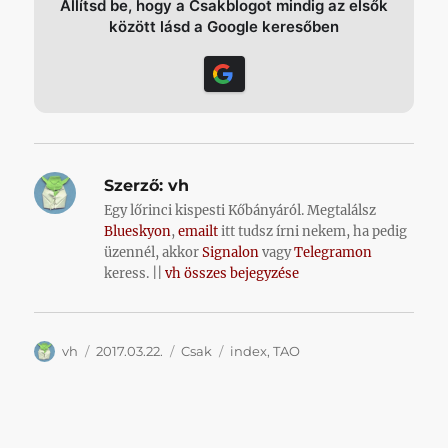
Állítsd be, hogy a Csakblogot mindig az elsők
között lásd a Google keresőben
Szerző:
vh
Egy lőrinci kispesti Kőbányáról. Megtalálsz
Blueskyon
,
emailt
itt tudsz írni nekem, ha pedig
üzennél, akkor
Signalon
vagy
Telegramon
keress. ||
vh összes bejegyzése
Szerző
Közzétéve
Kategória
Címke
vh
2017.03.22.
Csak
index
,
TAO