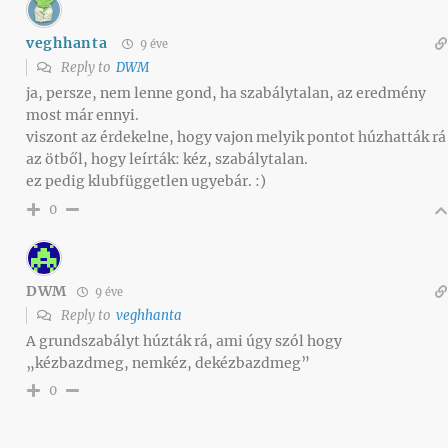
veghhanta
9 éve
Reply to
DWM
ja, persze, nem lenne gond, ha szabálytalan, az eredmény
most már ennyi.
viszont az érdekelne, hogy vajon melyik pontot húzhatták rá
az ötből, hogy leírták: kéz, szabálytalan.
ez pedig klubfüggetlen ugyebár. :)
0
DWM
9 éve
Reply to
veghhanta
A grundszabályt húzták rá, ami úgy szól hogy
„kézbazdmeg, nemkéz, dekézbazdmeg”
0