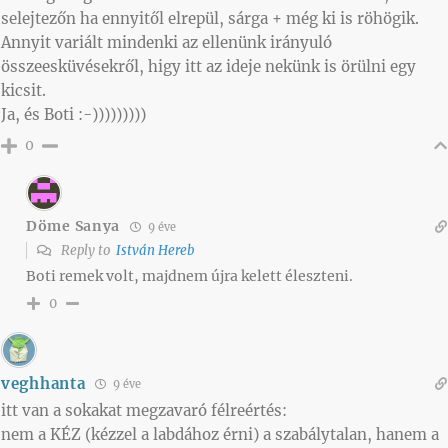
selejtezőn ha ennyitől elrepül, sárga + még ki is röhögik.
Annyit variált mindenki az ellenünk irányuló
összeesküvésekről, higy itt az ideje nekünk is örülni egy
kicsit.
Ja, és Boti :-)))))))))
0
Döme Sanya
9 éve
Reply to
István Hereb
Boti remek volt, majdnem újra kelett éleszteni.
0
veghhanta
9 éve
itt van a sokakat megzavaró félreértés:
nem a KÉZ (kézzel a labdához érni) a szabálytalan, hanem a