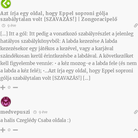
Azt írja egy oldal, hogy Eppel soproni gólja
szabálytalan volt [SZAVAZÁS!] | Zongoracipelő
9 éve
[…] Itt a gól: Itt pedig a vonatkozó szabályrészlet a jelenleg
hatályos szabálykönyvből: A labda kezezése A labda
kezezésekor egy játékos a kezével, vagy a karjával
szándékosan kerül érintkezésbe a labdával. A következőket
kell figyelembe vennie: • a kéz mozog-e a labda fele (és nem
a labda a kéz felé); •…Azt írja egy oldal, hogy Eppel soproni
gólja szabálytalan volt [SZAVAZÁS!] […]
0
medvepuszi
9 éve
a halis Czeglédy Csaba oldala :)
0