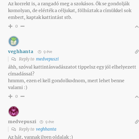
Az korrekt is, a rangadó meg a szokásos. Ők se gondolják
komolyan, de elérték a céljukat, fölhúztak a címükkel sok
embert, kaptak kattintást stb.
0
veghhanta
9 éve
Reply to
medvepuszi
áhh, szóval kattintásvadászatot tippelsz egy jól elhelyezett
címadással?
hmmm, ezen el kell gondolkodnom, mert lehet benne
valami :)
0
medvepuszi
9 éve
Reply to
veghhanta
Az hát, vannak ilyen oldalak :)