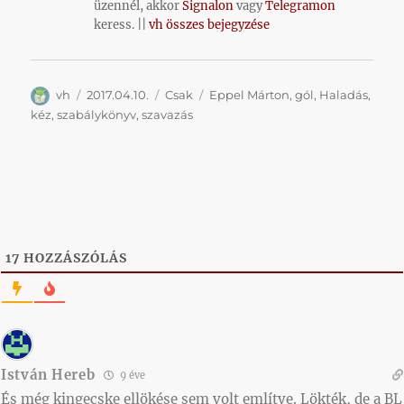
üzennél, akkor
Signalon
vagy
Telegramon
keress. ||
vh összes bejegyzése
Szerző
Közzétéve
Kategória
Címke
vh
2017.04.10.
Csak
Eppel Márton
,
gól
,
Haladás
,
kéz
,
szabálykönyv
,
szavazás
17
HOZZÁSZÓLÁS
István Hereb
9 éve
És még kingecske ellökése sem volt említve. Lökték, de a BL