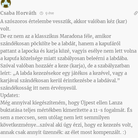
Csaba Horváth
9 éve
A szószoros értelembe vesszük, akkor valóban kéz (kar)
volt.
De ez nem az a klasszikus Maradona féle, amikor
szándékosan pöckölte be a labdát, hanem a kapufáról
pattant a lapocka és karja közé, vagyis esélye nem lett volna
a kapufa közelsége miatt szabályosan beleérni a labdába.
Szóval valóban hozzáér a keze (karja), de a szabályzatban
leírt: „A labda kezezésekor egy játékos a kezével, vagy a
karjával szándékosan kerül érintkezésbe a labdával.”
szándékosság itt nem érvényesül.
Update1:
Még annyival kiegészíteném, hogy Újpest ellen Lanza
buktatása teljes mértékben kimerítette a 11-s fogalmát. És
sem a meccsen, sem utólag nem lett semmilyen
következménye…szóval aki úgy érzi, hogy ez kezezés volt,
annak csak annyit üzennék: az élet most kompenzált. :)