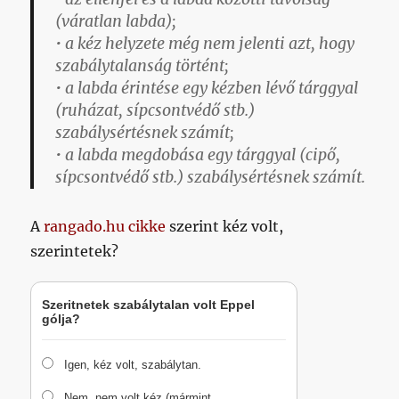
(váratlan labda);
• a kéz helyzete még nem jelenti azt, hogy
szabálytalanság történt;
• a labda érintése egy kézben lévő tárggyal
(ruházat, sípcsontvédő stb.)
szabálysértésnek számít;
• a labda megdobása egy tárggyal (cipő,
sípcsontvédő stb.) szabálysértésnek számít.
A
rangado.hu cikke
szerint kéz volt,
szerintetek?
Szeritnetek szabálytalan volt Eppel
gólja?
Igen, kéz volt, szabálytan.
Nem, nem volt kéz (mármint