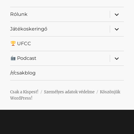
almenü
Rólunk
szétnyit
almenü
Játékoskeringő
szétnyit
UFCC
almenü
Podcast
szétnyit
/r/csakblog
Csak a Kispest!
Személyes adatok védelme
Köszönjük
WordPress!