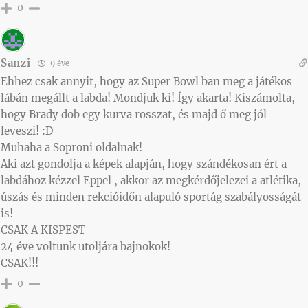
0
Sanzi
9 éve
Ehhez csak annyit, hogy az Super Bowl ban meg a játékos
lábán megállt a labda! Mondjuk ki! Így akarta! Kiszámolta,
hogy Brady dob egy kurva rosszat, és majd ő meg jól
leveszi! :D
Muhaha a Soproni oldalnak!
Aki azt gondolja a képek alapján, hogy szándékosan ért a
labdához kézzel Eppel , akkor az megkérdőjelezei a atlétika,
úszás és minden rekcióidőn alapuló sportág szabályosságát
is!
CSAK A KISPEST
24 éve voltunk utoljára bajnokok!
CSAK!!!
0