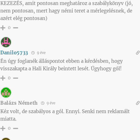
KEZEZÉS, amit pontosan meghatároz a szabálykönyv (jó,
nem pontosan, mert hagy némi teret a mérlegelésnek, de
azért elég pontosan)
0
Danilo5733
9 éve
Én úgy foglanék álláspontot ebben a kérdésben, hogy
visszakapta a Hali Király beintett lesét. Úgyhogy gól!
0
Balázs Németh
9 éve
Kéz volt, de szabályos a gól. Ennyi. Senki nem reklamált
miatta.
0