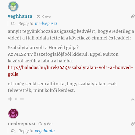
veghhanta
9 éve
Reply to
medvepuszi
annyit tegyünk hozzá az igazság kedvéért, hogy eredetileg a
videót a Hali oldala tette ki a következő címmel és leaddel:
Szabálytalan volt a Honvéd gólja?
Az MLSZ TV összefoglalójából kiderül, Eppel Márton
kezéről került a labda a hálóba.
http://haladas.hu/hirek/644/szabalytalan-volt-a-honved-
golja
ott még senki sem állította, hogy szabálytalan, csak
felvetették, mint költői kérdést.
0
medvepuszi
9 éve
Reply to
veghhanta