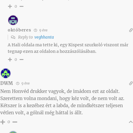
0
októberes
9 éve
Reply to
veghhanta
A Hali oldala ma tette ki, egy Kispest szurkoló viszont már
tegnap ezen az oldalon a hozzászólásában.
0
DWM
9 éve
Nem Honvéd drukker vagyok, de imádom ezt az oldalt.
Szerettem volna mondani, hogy kéz volt, de nem volt az.
Kétszer is a kezéhez ért a labda, de mindkétszer teljesen
vétlen volt, a gólnál még háttal is állt.
0