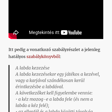
Itt pedig a vonatkozó szabályrészlet a jelenleg
hatályos
szabálykönyvből
:
A labda kezezése
A labda kezezésekor egy játékos a kezével,
vagy a karjával szándékosan kerül
érintkezésbe a labdával.
A következőket kell figyelembe vennie:
• a kéz mozog-e a labda fele (és nem a
labda a kéz felé);
• az ellenfél és a labda közötti távolság