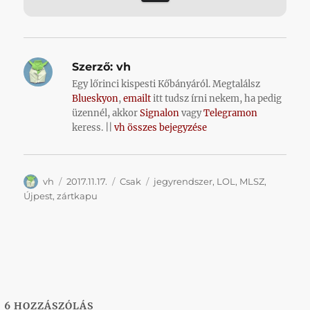
Szerző:
vh
Egy lőrinci kispesti Kőbányáról. Megtalálsz
Blueskyon
,
emailt
itt tudsz írni nekem, ha pedig
üzennél, akkor
Signalon
vagy
Telegramon
keress. ||
vh összes bejegyzése
Szerző
Közzétéve
Kategória
Címke
vh
2017.11.17.
Csak
jegyrendszer
,
LOL
,
MLSZ
,
Újpest
,
zártkapu
6
HOZZÁSZÓLÁS