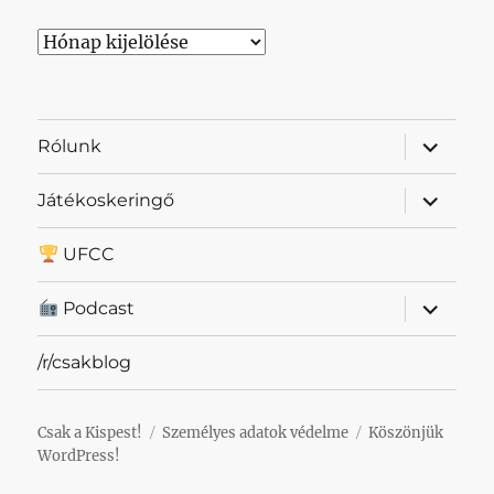
Archívum
almenü
Rólunk
szétnyit
almenü
Játékoskeringő
szétnyit
UFCC
almenü
Podcast
szétnyit
/r/csakblog
Csak a Kispest!
Személyes adatok védelme
Köszönjük
WordPress!