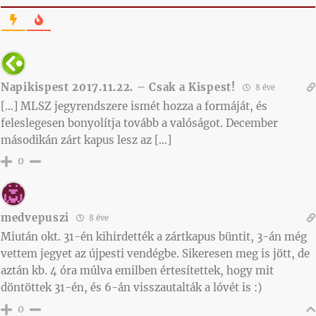
Napikispest 2017.11.22. – Csak a Kispest!
8 éve
[…] MLSZ jegyrendszere ismét hozza a formáját, és
feleslegesen bonyolítja tovább a valóságot. December
másodikán zárt kapus lesz az […]
0
medvepuszi
8 éve
Miután okt. 31-én kihirdették a zártkapus büntit, 3-án még
vettem jegyet az újpesti vendégbe. Sikeresen meg is jött, de
aztán kb. 4 óra múlva emilben értesítettek, hogy mit
döntöttek 31-én, és 6-án visszautalták a lóvét is :)
0