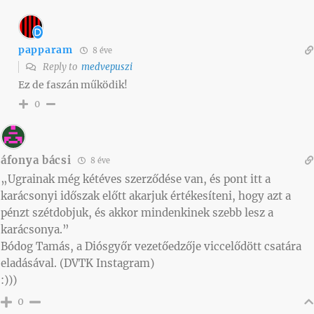
papparam
8 éve
Reply to
medvepuszi
Ez de faszán működik!
0
áfonya bácsi
8 éve
„Ugrainak még kétéves szerződése van, és pont itt a
karácsonyi időszak előtt akarjuk értékesíteni, hogy azt a
pénzt szétdobjuk, és akkor mindenkinek szebb lesz a
karácsonya.”
Bódog Tamás, a Diósgyőr vezetőedzője viccelődött csatára
eladásával. (DVTK Instagram)
:)))
0