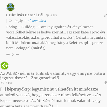
Czibulyás Dániel Pál
8 éve
Reply to
áfonya bácsi
Bódog – Bulldog – Tomi nyugodtan és kényelmesen
viccelődhet kénye és kedve szerint… egészen kábé a jövő évi
választásokig, aztán „fordulhat a kocka”, Leiszti megunja a
bulit Miskócon oszt akkó meg irány a Keleti csopi – persze
nem Bódoggal (már)! ;)
0
Az MLSZ-nél már tudnak valamit, vagy ennyire buta a
jegyrendszer? | Zongoracipelő
8 éve
[…] képernyőkép: jegy.mlsz.hu Vélhetően itt mindössze
annyiról van szó, hogy a rendszer nincs felkészítve a zárt
kapus meccsekre.Az MLSZ-nél már tudnak valamit, vagy
ennyire buta a jegyrendszer? […]