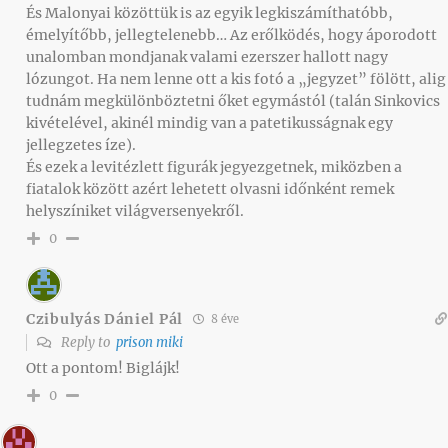
És Malonyai közöttük is az egyik legkiszámíthatóbb,
émelyítőbb, jellegtelenebb… Az erőlködés, hogy áporodott
unalomban mondjanak valami ezerszer hallott nagy
lózungot. Ha nem lenne ott a kis fotó a „jegyzet” fölött, alig
tudnám megkülönböztetni őket egymástól (talán Sinkovics
kivételével, akinél mindig van a patetikusságnak egy
jellegzetes íze).
És ezek a levitézlett figurák jegyezgetnek, miközben a
fiatalok között azért lehetett olvasni időnként remek
helyszíniket világversenyekről.
0
Czibulyás Dániel Pál
8 éve
Reply to
prison miki
Ott a pontom! Biglájk!
0