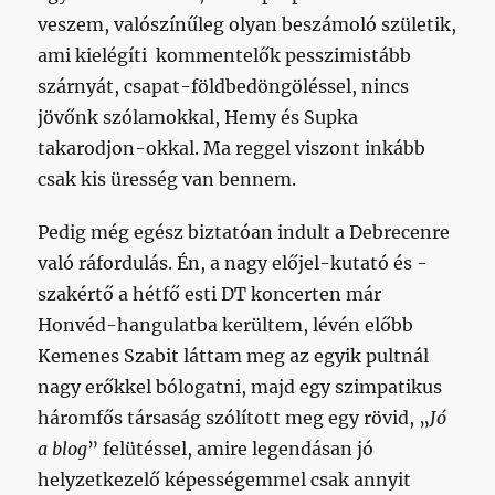
veszem, valószínűleg olyan beszámoló születik,
ami kielégíti kommentelők pesszimistább
szárnyát, csapat-földbedöngöléssel, nincs
jövőnk szólamokkal, Hemy és Supka
takarodjon-okkal. Ma reggel viszont inkább
csak kis üresség van bennem.
Pedig még egész biztatóan indult a Debrecenre
való ráfordulás. Én, a nagy előjel-kutató és -
szakértő a hétfő esti DT koncerten már
Honvéd-hangulatba kerültem, lévén előbb
Kemenes Szabit láttam meg az egyik pultnál
nagy erőkkel bólogatni, majd egy szimpatikus
háromfős társaság szólított meg egy rövid, „
Jó
a blog
” felütéssel, amire legendásan jó
helyzetkezelő képességemmel csak annyit