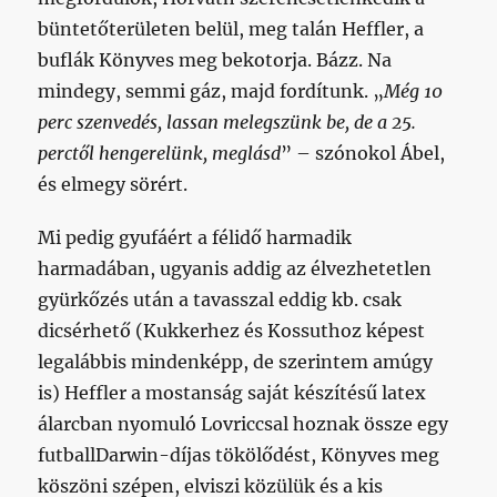
büntetőterületen belül, meg talán Heffler, a
buflák Könyves meg bekotorja. Bázz. Na
mindegy, semmi gáz, majd fordítunk. „
Még 10
perc szenvedés, lassan melegszünk be, de a 25.
perctől hengerelünk, meglásd
” – szónokol Ábel,
és elmegy sörért.
Mi pedig gyufáért a félidő harmadik
harmadában, ugyanis addig az élvezhetetlen
gyürkőzés után a tavasszal eddig kb. csak
dicsérhető (Kukkerhez és Kossuthoz képest
legalábbis mindenképp, de szerintem amúgy
is) Heffler a mostanság saját készítésű latex
álarcban nyomuló Lovriccsal hoznak össze egy
futballDarwin-díjas tökölődést, Könyves meg
köszöni szépen, elviszi közülük és a kis