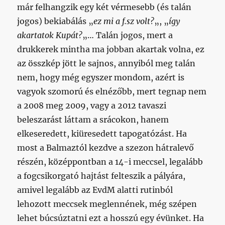
már felhangzik egy két vérmesebb (és talán
jogos) bekiabálás „
ez mi a f.sz volt?
„, „
így
akartatok Kupát?
„… Talán jogos, mert a
drukkerek mintha ma jobban akartak volna, ez
az összkép jött le sajnos, annyiból meg talán
nem, hogy még egyszer mondom, azért is
vagyok szomorú és elnézőbb, mert tegnap nem
a 2008 meg 2009, vagy a 2012 tavaszi
beleszarást láttam a srácokon, hanem
elkeseredett, kiüresedett tapogatózást. Ha
most a Balmaztól kezdve a szezon hátralevő
részén, középpontban a 14-i meccsel, legalább
a fogcsikorgató hajtást felteszik a pályára,
amivel legalább az EvdM alatti rutinból
lehozott meccsek meglennének, még szépen
lehet búcsúztatni ezt a hosszú egy évünket. Ha