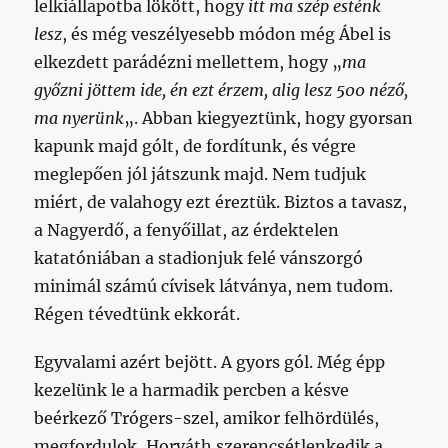
lelkiállapotba lökött, hogy
itt ma szép esténk
lesz
, és még veszélyesebb módon még Ábel is
elkezdett parádézni mellettem, hogy „
ma
győzni jöttem ide, én ezt érzem, alig lesz 500 néző,
ma nyerünk
„. Abban kiegyeztünk, hogy gyorsan
kapunk majd gólt, de fordítunk, és végre
meglepően jól játszunk majd. Nem tudjuk
miért, de valahogy ezt éreztük. Biztos a tavasz,
a Nagyerdő, a fenyőillat, az érdektelen
katatóniában a stadionjuk felé vánszorgó
minimál számú cívisek látványa, nem tudom.
Régen tévedtünk ekkorát.
Egyvalami azért bejött. A gyors gól. Még épp
kezelünk le a harmadik percben a késve
beérkező Trógers-szel, amikor felhördülés,
megfordulok, Horváth szerencsétlenkedik a