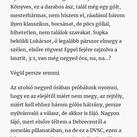
Könyves, ez a darabos ász, talál még egy gólt,
mesterhármas, nem hiszem el, ráadásul három
ilyen klasszikus, bocsánat, de pöcs góllal,
hihetetlen, nem találok szavakat. Supka
beküldi Lukácsot, ő legalább párszor elmegy a
szélen, elsőre rögvest Eppel fejére rajzolva a
lasztit, 3:1, van még negyed óra, na, na…?
Végül persze semmi.
Az utolsó negyed órában próbálunk nyomni,
hogy ez az elejétől miért nem megy, az rejtély,
miért kell ehhez három gólós hátrány, persze
nyilvánvaló a válasz, de akkor is fájó. Nagyon
fájó, mert elsőre féltem a Debrecentől a
sorsolás pillanatában, na de ez a DVSC, ezen a