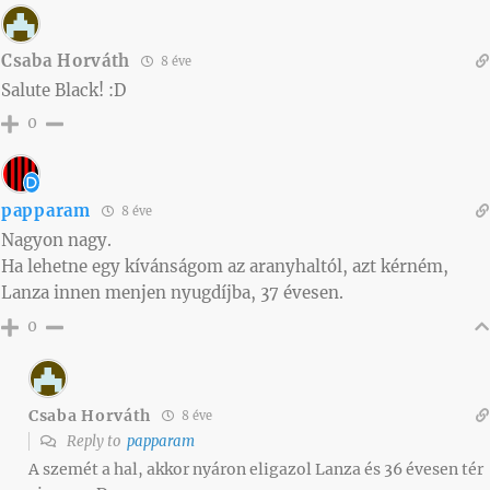
Csaba Horváth
8 éve
Salute Black! :D
0
papparam
8 éve
Nagyon nagy.
Ha lehetne egy kívánságom az aranyhaltól, azt kérném,
Lanza innen menjen nyugdíjba, 37 évesen.
0
Csaba Horváth
8 éve
Reply to
papparam
A szemét a hal, akkor nyáron eligazol Lanza és 36 évesen tér