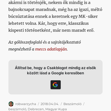
akármi is történjék, nekem ők mindig is a
bajnokcsapat maradnak, még ha az igazi, méltó
búcsúztatása ennek a keretnek egy MK-siker
lehetett volna. Kár, hogy erre, klasszikus
kispesti történetként, már nem maradt erő.
Az gólösszefoglaló és a sajtótájékoztató
megnézhető a
meccs adatlapján
.
Állítsd be, hogy a Csakblogot mindig az elsők
között lásd a Google keresőben
Szerző
Közzétéve
Kategória
Címke
robwarzycha
2018.04.04.
Beszámoló
beszámoló
,
Debrecen
,
Magyar Kupa