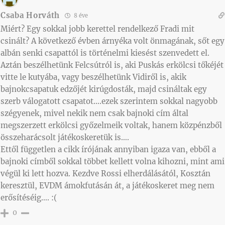
Csaba Horváth
8 éve
Miért? Egy sokkal jobb kerettel rendelkező Fradi mit
csinált? A következő évben árnyéka volt önmagának, sőt egy
albán senki csapattól is történelmi kiesést szenvedett el.
Aztán beszélhetünk Felcsútról is, aki Puskás erkölcsi tőkéjét
vitte le kutyába, vagy beszélhetünk Vidiről is, akik
bajnokcsapatuk edzőjét kirúgdosták, majd csináltak egy
szerb válogatott csapatot….ezek szerintem sokkal nagyobb
szégyenek, mivel nekik nem csak bajnoki cím által
megszerzett erkölcsi győzelmeik voltak, hanem közpénzből
összeharácsolt játékoskeretük is….
Ettől független a cikk írójának annyiban igaza van, ebből a
bajnoki címből sokkal többet kellett volna kihozni, mint ami
végül ki lett hozva. Kezdve Rossi elherdálásától, Kosztán
keresztül, EVDM ámokfutásán át, a játékoskeret meg nem
erősítéséig…. :(
0