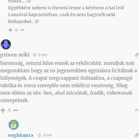
vissza… :D
Egyébként nekem is ilyesmi lenne a kérésem a hal felé
Lanzával kapcsolatban, csak én nem hagynék neki
kiskapukat. :D
0
prison miki
8 éve
baromság, semmi köze ennek az erkölcshöz. mondjuk már
megszoktam hogy az ns jegyzetekben egymásra licitálnak a
hülyeségek. A csapat megcsappant önbizalma, a csapongó
taktika és rossz szereplés nem erkölcsi veszteség, főleg
nem ebben az nb1-ben, ahol felcsútok, fradik, videotonok
szerepelnek.
0
veghhanta
8 éve