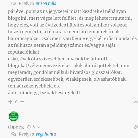
Reply to
prison miki
pár éve, pont az ns jegyzetei miatt kezdtek el néhányan
blogolni, mert végre lett felület, és meg lehetett mutatni,
hogy elég volt az évtizedes hülyítésből, amikor sokszor
hozzá nem értő, a témára rá nem látó emberek írnak
baromságokat, csak mert van benne egy-két erős mondat és
az felhúzza netán a példányszámot és/vagy a saját
reputációjukat.
eskü, évek óta szívesebben olvasok bejártatott
blogokat/véleményvezéreket, akik alulról jöttek fel, mint
megfáradt, gondolat nélküli hivatásos glosszaírókat.
egyszerűen érdekesebbek, vitaképesek, olvashatóbbak,
témaérzékenyebbek, etc.
áhh, mindegy, fsznak kesergek itt.
0
thpreg
8 éve
Reply to
veghhanta