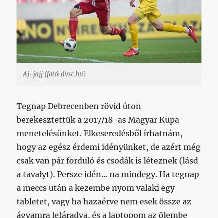
Aj-jajj (fotó: dvsc.hu)
Tegnap Debrecenben rövid úton
berekesztettük a 2017/18-as Magyar Kupa-
menetelésünket. Elkeseredésből írhatnám,
hogy az egész érdemi idényünket, de azért még
csak van pár forduló és csodák is léteznek (lásd
a tavalyt). Persze idén… na mindegy. Ha tegnap
a meccs után a kezembe nyom valaki egy
tabletet, vagy ha hazaérve nem esek össze az
ágyamra lefáradva, és a laptopom az ölembe