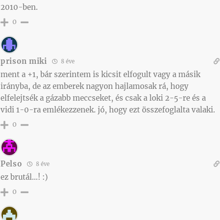
2010-ben.
0
prison miki
8 éve
ment a +1, bár szerintem is kicsit elfogult vagy a másik
irányba, de az emberek nagyon hajlamosak rá, hogy
elfelejtsék a gázabb meccseket, és csak a loki 2-5-re és a
vidi 1-0-ra emlékezzenek. jó, hogy ezt összefoglalta valaki.
0
Pelso
8 éve
ez brutál…! :)
0