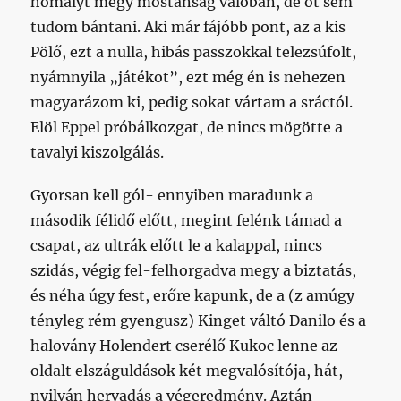
homályt megy mostanság valóban, de őt sem
tudom bántani. Aki már fájóbb pont, az a kis
Pölő, ezt a nulla, hibás passzokkal telezsúfolt,
nyámnyila „játékot”, ezt még én is nehezen
magyarázom ki, pedig sokat vártam a sráctól.
Elöl Eppel próbálkozgat, de nincs mögötte a
tavalyi kiszolgálás.
Gyorsan kell gól- ennyiben maradunk a
második félidő előtt, megint felénk támad a
csapat, az ultrák előtt le a kalappal, nincs
szidás, végig fel-felhorgadva megy a biztatás,
és néha úgy fest, erőre kapunk, de a (z amúgy
tényleg rém gyengusz) Kinget váltó Danilo és a
halovány Holendert cserélő Kukoc lenne az
oldalt elszáguldások két megvalósítója, hát,
nyilván hervadás a végeredmény. Aztán