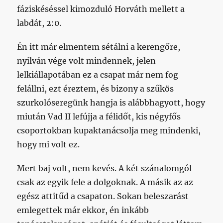
fáziskéséssel kimozduló Horváth mellett a
labdát, 2:0.
Én itt már elmentem sétálni a kerengőre,
nyilván vége volt mindennek, jelen
lelkiállapotában ez a csapat már nem fog
felállni, ezt éreztem, és bizony a szűkös
szurkolóseregünk hangja is alábbhagyott, hogy
miután Vad II lefújja a félidőt, kis négyfős
csoportokban kupaktanácsolja meg mindenki,
hogy mi volt ez.
Mert baj volt, nem kevés. A két szánalomgól
csak az egyik fele a dolgoknak. A másik az az
egész attitűd a csapaton. Sokan beleszarást
emlegettek már ekkor, én inkább