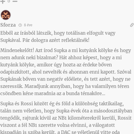
0
Sforza
8 éve
Ebből az írásból látszik, hogy totálisan elfogult vagy
Supkával. Pár dologra azért reflektálnék!
Mindenekelőtt! Azt írod Supka a mi kutyánk kölyke és hogy
nem adunk neki bizalmat? Hát ahhoz képest, hogy a mi
kutyánk kölyke, amikor úgy hozta az érdeke bőven
odapiszkított, ahol nevelték és ahonnan enni kapott. Szóval
Supkának bőven van negatív előélete, és tett azért, hogy ne
szeressük. Maradjunk annyiban, hogy ha valamilyen téren
csöndben kéne maradnia az a bunda témaköre…
Supka és Rossi között ég és föld a különbség taktikailag,
talán nem véletlen, hogy Supka évek óta a másodosztályban
tengődik, rajtunk kívül az NB1 kilométerekről kerüli, Rossit
viszont a fél NB1 szerette volna elvinni, a válogatott
kispadján is szóba került, a DAC se véletlenül vitte oda