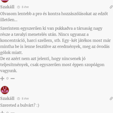
Szakáll
8 éve
Olvasom lentebb a pro és kontra hozzászólásokat az edzőt
illetően…
Szerintem egyszerűen ki van pukkadva a társaság nagy
része a tavalyi menetelés után. Nincs ugyanaz a
koncentráció, harci szellem, stb. Egy-két játékos most már
mintha be is lenne feszülve az eredmények, meg az óvodás
gólok miatt.
De ez azért nem azt jelenti, hogy nincsenek jó
teljesítmények, csak egyszerűen most éppen szopóágon
vagyunk.
0
Szakáll
8 éve
Szereted a bulvárt? :)
0