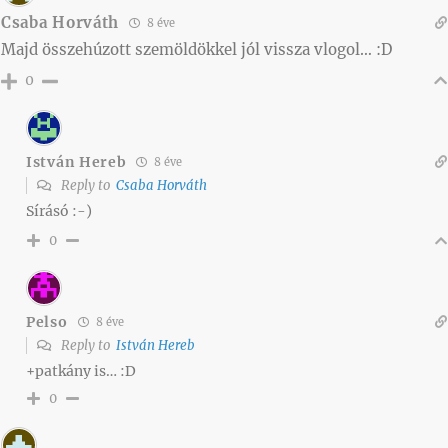
Csaba Horváth
8 éve
Majd összehúzott szemöldökkel jól vissza vlogol… :D
0
István Hereb
8 éve
Reply to
Csaba Horváth
Sírásó :-)
0
Pelso
8 éve
Reply to
István Hereb
+patkány is… :D
0