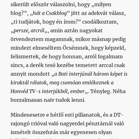
sikerült először válaszolni, hogy „milyen
blog?”, „
hát a Csakblog
” jött az adekvát válasz,
„ti tudjátok, hogy én írom?” csodálkoztam,
„
persze, arcról
„, amin aztán nagyokat
örvendeztem magamnak, mikor másnap pedig
mindezt elmeséltem Öcsémnek, hogy képzeld,
felismertek, de hogy honnan, arról fogalmam
sincs, a derék tesó kezébe temetett arccal csak
annyit mondott „
a Boti interjúnál három képet is
kiraktál rólatok, meg csomóan emlékeznek a
Honvéd TV-s interjúkból, ember
„. Tényleg. Néha
borzalmasan naiv tudok lenni.
Mindenesetre e hétfő esti pillanatok, és a DT-
rajongó trióval való nagyerdei pénztárnál való
ismételt összefutás már egyenesen olyan