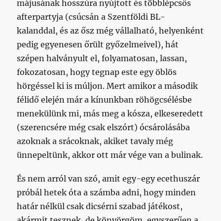
májusának hosszúra nyújtott és többlépcsős
afterpartyja (csúcsán a Szentföldi BL-
kalanddal, és az ősz még vállalható, helyenként
pedig egyenesen őrült győzelmeivel), hát
szépen halványult el, folyamatosan, lassan,
fokozatosan, hogy tegnap este egy öblös
hörgéssel ki is múljon. Mert amikor a második
félidő elején már a kínunkban röhögcsélésbe
menekülünk mi, más meg a kósza, elkeseredett
(szerencsére még csak elszórt) ócsárolásába
azoknak a srácoknak, akiket tavaly még
ünnepeltünk, akkor ott már vége van a bulinak.
És nem arról van szó, amit egy-egy ecethuszár
próbál hetek óta a számba adni, hogy minden
határ nélkül csak dicsérni szabad játékost,
akármit tesznek, de könyörgöm, egyszerűen a