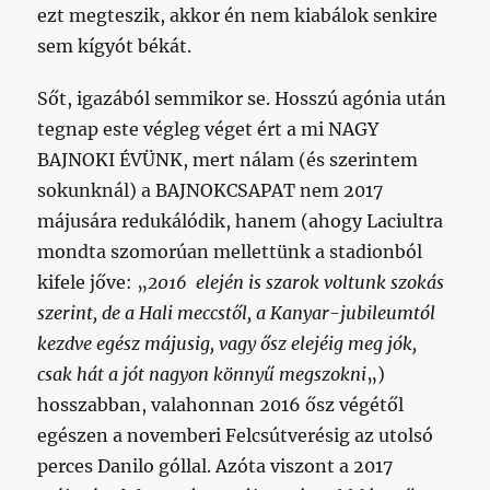
ezt megteszik, akkor én nem kiabálok senkire
sem kígyót békát.
Sőt, igazából semmikor se. Hosszú agónia után
tegnap este végleg véget ért a mi NAGY
BAJNOKI ÉVÜNK, mert nálam (és szerintem
sokunknál) a BAJNOKCSAPAT nem 2017
májusára redukálódik, hanem (ahogy Laciultra
mondta szomorúan mellettünk a stadionból
kifele jőve: „
2016 elején is szarok voltunk szokás
szerint, de a Hali meccstől, a Kanyar-jubileumtól
kezdve egész májusig, vagy ősz elejéig meg jók,
csak hát a jót nagyon könnyű megszokni
„)
hosszabban, valahonnan 2016 ősz végétől
egészen a novemberi Felcsútverésig az utolsó
perces Danilo góllal. Azóta viszont a 2017