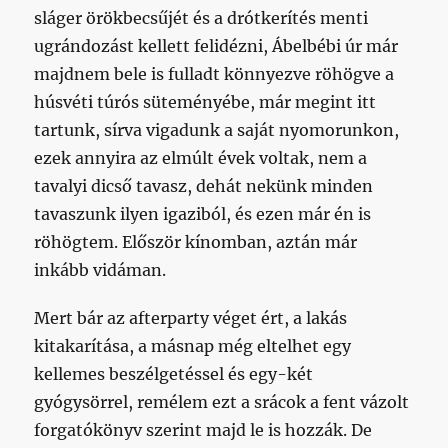
sláger örökbecsűjét és a drótkerítés menti
ugrándozást kellett felidézni, Ábelbébi úr már
majdnem bele is fulladt könnyezve röhögve a
húsvéti túrós süteményébe, már megint itt
tartunk, sírva vigadunk a saját nyomorunkon,
ezek annyira az elmúlt évek voltak, nem a
tavalyi dicső tavasz, dehát nekünk minden
tavaszunk ilyen igaziból, és ezen már én is
röhögtem. Először kínomban, aztán már
inkább vidáman.
Mert bár az afterparty véget ért, a lakás
kitakarítása, a másnap még eltelhet egy
kellemes beszélgetéssel és egy-két
gyógysörrel, remélem ezt a srácok a fent vázolt
forgatókönyv szerint majd le is hozzák. De