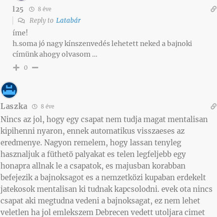
l25
8 éve
Reply to
Latabár
íme!
h.soma jó nagy kínszenvedés lehetett neked a bajnoki
címünk ahogy olvasom …
0
Laszka
8 éve
Nincs az jol, hogy egy csapat nem tudja magat mentalisan
kipihenni nyaron, ennek automatikus visszaeses az
eredmenye. Nagyon remelem, hogy lassan tenyleg
hasznaljuk a füthetö palyakat es telen legfeljebb egy
honapra allnak le a csapatok, es majusban korabban
befejezik a bajnoksagot es a nemzetközi kupaban erdekelt
jatekosok mentalisan ki tudnak kapcsolodni. evek ota nincs
csapat aki megtudna vedeni a bajnoksagat, ez nem lehet
veletlen ha jol emlekszem Debrecen vedett utoljara cimet