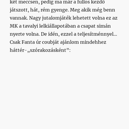
két meccsen, pedig ma már a fullos kezdő
játszott, hát, rém gyenge. Meg akik még benn
vannak. Nagy jutalomjáték lehetett volna ez az
MK a tavalyi lelkiállapotában a csapat simán
nyerte volna. De idén, ezzel a teljesítménnyel…
Csak Fanta úr coubját ajánlom mindehhez
háttér-„szórakozásként”: