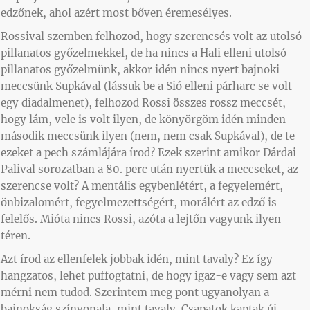
edzőnek, ahol azért most bőven éremesélyes.
Rossival szemben felhozod, hogy szerencsés volt az utolsó
pillanatos győzelmekkel, de ha nincs a Hali elleni utolsó
pillanatos győzelmünk, akkor idén nincs nyert bajnoki
meccsünk Supkával (lássuk be a Sió elleni párharc se volt
egy diadalmenet), felhozod Rossi összes rossz meccsét,
hogy lám, vele is volt ilyen, de könyörgöm idén minden
második meccsünk ilyen (nem, nem csak Supkával), de te
ezeket a pech számlájára írod? Ezek szerint amikor Dárdai
Palival sorozatban a 80. perc után nyertük a meccseket, az
szerencse volt? A mentális egybenlétért, a fegyelemért,
önbizalomért, fegyelmezettségért, morálért az edző is
felelős. Mióta nincs Rossi, azóta a lejtőn vagyunk ilyen
téren.
Azt írod az ellenfelek jobbak idén, mint tavaly? Ez így
hangzatos, lehet puffogtatni, de hogy igaz-e vagy sem azt
mérni nem tudod. Szerintem meg pont ugyanolyan a
bajnokság színvonala, mint tavaly. Csapatok kaptak új