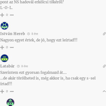
pont az NS hadovál erkölcsi tőkéről?
L-O-L.
0
István Hereb
8 éve
Nagyon egyet értek, de jó, hogy ezt leírtad!!!
0
Latabár
8 éve
Szerintem ezt gyorsan fogalmazd át….
…de akár törölheted is, még akkor is, ha csak egy s-sel
írtad!!!
0