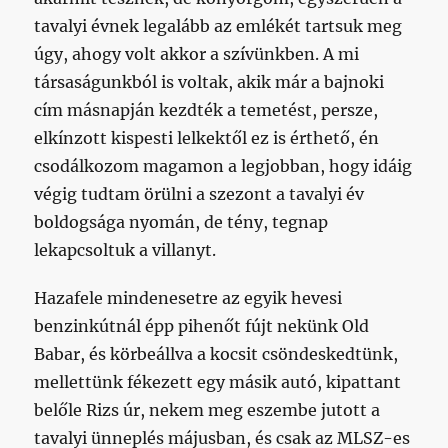
tavalyi évnek legalább az emlékét tartsuk meg
úgy, ahogy volt akkor a szívünkben. A mi
társaságunkból is voltak, akik már a bajnoki
cím másnapján kezdték a temetést, persze,
elkínzott kispesti lelkektől ez is érthető, én
csodálkozom magamon a legjobban, hogy idáig
végig tudtam örülni a szezont a tavalyi év
boldogsága nyomán, de tény, tegnap
lekapcsoltuk a villanyt.
Hazafele mindenesetre az egyik hevesi
benzinkútnál épp pihenőt fújt nekünk Old
Babar, és körbeállva a kocsit csöndeskedtünk,
mellettünk fékezett egy másik autó, kipattant
belőle Rizs úr, nekem meg eszembe jutott a
tavalyi ünneplés májusban, és csak az MLSZ-es