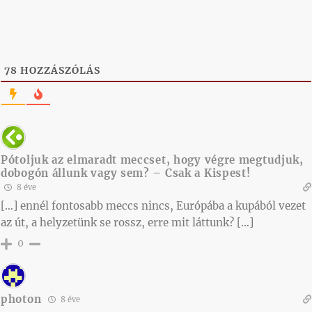
78
HOZZÁSZÓLÁS
Pótoljuk az elmaradt meccset, hogy végre megtudjuk,
dobogón állunk vagy sem? – Csak a Kispest!
8 éve
[…] ennél fontosabb meccs nincs, Európába a kupából vezet
az út, a helyzetünk se rossz, erre mit láttunk? […]
0
photon
8 éve