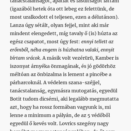
tanácstalanságot, apátiát és fásultságot láttam
(igazából hetek óta ott lebeg ez felettünk, de
most uralkodott el teljesen, ezen a délutánon).
Lanza úgy sétált, olyan fejjel, mint aki már
mindent elengedett, míg tavaly ő (is) húzta az
egész csapatot, most úgy fest:
ennyi tellett az
erőmből, néha engem is húzhatna valaki, ennyit
bírtam srácok
. A másik volt vezérürü, Kamber is
iszonyat árnyéka önmagának, és jó gödörhöz
méltóan az önbizalma is lement a pincébe a
párharcoknál. A védelem szana-széjjel,
tanácstalanság, egymásra mutogatás, egyedül
Botit tudom dicsérni, aki legalább megmutatta
azt, hogy ha rossz formában vagyunk is, mi
lenne a minimum a pályán, de az 5 védőből
egyedül ő kevés volt. Lovrics szegény nagy