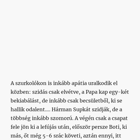
A szurkolókon is inkább apátia uralkodik el
közben: szidás csak elvétve, a Papa kap egy-két
bekiabálást, de inkább csak becsületből, ki se
hallik odalent…. Hárman Supkát szidják, de a
többség inkább szomorú. A végén csak a csapat
fele jön ki a lefújás után, először persze Boti, ki
más, őt még 5-6 srác követi, aztán ennyi, itt