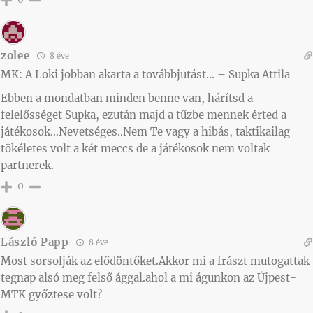
zolee
8 éve
MK: A Loki jobban akarta a továbbjutást… – Supka Attila
Ebben a mondatban minden benne van, hárítsd a
felelősséget Supka, ezután majd a tűzbe mennek érted a
játékosok…Nevetséges..Nem Te vagy a hibás, taktikailag
tökéletes volt a két meccs de a játékosok nem voltak
partnerek.
0
László Papp
8 éve
Most sorsolják az elődöntőket.Akkor mi a frászt mutogattak
tegnap alsó meg felső ággal.ahol a mi águnkon az Újpest-
MTK győztese volt?