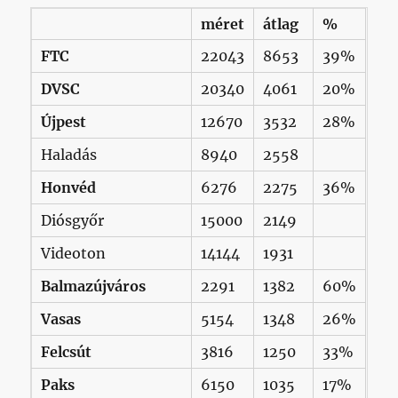
méret
átlag
%
FTC
22043
8653
39%
DVSC
20340
4061
20%
Újpest
12670
3532
28%
Haladás
8940
2558
Honvéd
6276
2275
36%
Diósgyőr
15000
2149
Videoton
14144
1931
Balmazújváros
2291
1382
60%
Vasas
5154
1348
26%
Felcsút
3816
1250
33%
Paks
6150
1035
17%