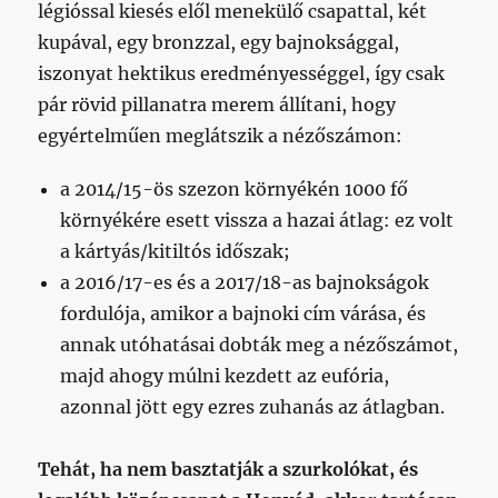
légióssal kiesés elől menekülő csapattal, két
kupával, egy bronzzal, egy bajnoksággal,
iszonyat hektikus eredményességgel, így csak
pár rövid pillanatra merem állítani, hogy
egyértelműen meglátszik a nézőszámon:
a 2014/15-ös szezon környékén 1000 fő
környékére esett vissza a hazai átlag: ez volt
a kártyás/kitiltós időszak;
a 2016/17-es és a 2017/18-as bajnokságok
fordulója, amikor a bajnoki cím várása, és
annak utóhatásai dobták meg a nézőszámot,
majd ahogy múlni kezdett az eufória,
azonnal jött egy ezres zuhanás az átlagban.
Tehát, ha nem basztatják a szurkolókat, és