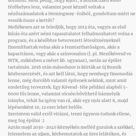
sorolom. Most pedig, hogy kijött, a Bozsik fixen 8000
férőhelyes lesz, valamint pont kéznél voltak a
nézőszámadatok a Hemingway-érából, gondoltam miért ne
vessük össze a kettőt?
Mellékesen azt se feledjük, hogy 2013 óta, vagyis az első
kiírás óta azért némi tapasztalatot felhalmozhatott volna a
program, és a későbbre betervezett létesítményeknél
finomíthattak volna akár a fenntarthatóságon, akár a
kapacitáson, vagy akár a színvonalon (l. pl. Mezőkövesd vs
MTK, miközben a méret kb. ugyanaz), netán az épület
tartalmán. 2016 után másodszor is kiírták az új Bozsik
közbeszerzését, és azt kell látni, hogy nemhogy finomodás
lenne, még durvább valamit építenek nekünk, mint amit
eredetileg terveztek. Egy Kövesd-féle például alapból 5-
6000 fős lenne, valamint olcsón bővíthető bármelyik
irányba, tehát ha igény van rá, akár egy nyár alatt 8, majd
lépésenként 10, 12 ezer lehet belőle.
Szerintem valid erről vitázni, tenni úgysem tudunk ellene,
meg fog épülni :)
Aztán majd 2030-2040 környékén melléd gurulok a székkel,
felemelem az ujjam, körbemutatok az üres lelátókon, és