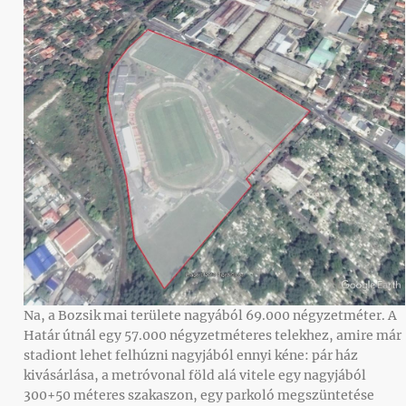
Na, a Bozsik mai területe nagyából 69.000 négyzetméter. A
Határ útnál egy 57.000 négyzetméteres telekhez, amire már
stadiont lehet felhúzni nagyjából ennyi kéne: pár ház
kivásárlása, a metróvonal föld alá vitele egy nagyjából
300+50 méteres szakaszon, egy parkoló megszüntetése