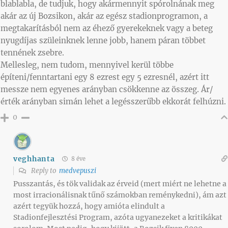
blablabla, de tudjuk, hogy akármennyit spórolnának meg
akár az új Bozsikon, akár az egész stadionprogramon, a
megtakarításból nem az éhező gyerekeknek vagy a beteg
nyugdíjas szüleinknek lenne jobb, hanem páran többet
tennének zsebre.
Mellesleg, nem tudom, mennyivel kerül többe
építeni/fenntartani egy 8 ezrest egy 5 ezresnél, azért itt
messze nem egyenes arányban csökkenne az összeg. Ár/
érték arányban simán lehet a legésszerűbb ekkorát felhúzni.
0
veghhanta
8 éve
Reply to
medvepuszi
Pusszantás, és tök validak az érveid (mert miért ne lehetne a
most irracionálisnak tűnő számokban reménykedni), ám azt
azért tegyük hozzá, hogy amióta elindult a
Stadionfejlesztési Program, azóta ugyanezeket a kritikákat