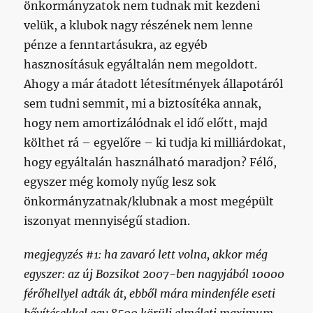
önkormányzatok nem tudnak mit kezdeni
velük, a klubok nagy részének nem lenne
pénze a fenntartásukra, az egyéb
hasznosításuk egyáltalán nem megoldott.
Ahogy a már átadott létesítmények állapotáról
sem tudni semmit, mi a biztosítéka annak,
hogy nem amortizálódnak el idő előtt, majd
költhet rá – egyelőre – ki tudja ki milliárdokat,
hogy egyáltalán használható maradjon? Félő,
egyszer még komoly nyűg lesz sok
önkormányzatnak/klubnak a most megépült
iszonyat mennyiségű stadion.
megjegyzés #1: ha zavaró lett volna, akkor még
egyszer: az új Bozsikot 2007-ben nagyjából 10000
férőhellyel adták át, ebből mára mindenféle eseti