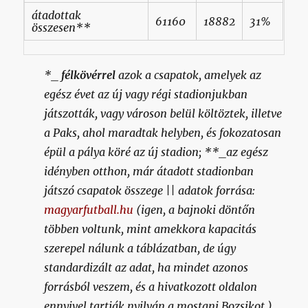
átadottak
61160
18882
31%
összesen**
*_
félkövérrel
azok a csapatok, amelyek az
egész évet az új vagy régi stadionjukban
játszották, vagy városon belül költöztek, illetve
a Paks, ahol maradtak helyben, és fokozatosan
épül a pálya köré az új stadion; **_az egész
idényben otthon, már átadott stadionban
játszó csapatok összege || adatok forrása:
magyarfutball.hu
(igen, a bajnoki döntőn
többen voltunk, mint amekkora kapacitás
szerepel nálunk a táblázatban, de úgy
standardizált az adat, ha mindet azonos
forrásból veszem, és a hivatkozott oldalon
ennyivel tartják nyilván a mostani Bozsikot.)