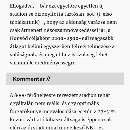
Elfogadva, – bár ezt egyelőre egyetlen új
stadion se bizonyította tartósan, sőt! (l. első
táblázatunk) -, hogy az újdonság varázsa nem
csak átmeneti nézőszámnövekedéssel jár,
a
Honvéd céljaként 2200-2500-nál magasabb
átlagot belőni egyszerűen félreértelmezése a
valóságnak,
és még ehhez is szükség lehet
valamiféle eredményességre.
Kommentár //
A 8000 férőhelyesre tervezett stadion tehát
egyáltalán nem reális, és egy optimális
forgatókönyv megvalósulása esetén a 27-31%
között várható kihasználtsága is éppen csak
eléri az új stadionnal rendelkező NB I-es