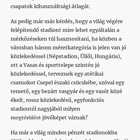
csapatok kihasználtsági átlagát.
Az pedig már más kérdés, hogy a világ végére
felépítendő stadiont mire lehet egyáltalán a
mérkőzéseken túl hasznosítani, ha közben a
városban három méretkategória is jelen van jó
közlekedéssel (Népstadion, Üllői, Hungária),
ott a Vasas és sporttelepe szintén jó
közlekedéssel, terveznek egy atétikai
csarnokot Csepel északi csücskébe, szóval egy
temető, egy bezárt vasgyár és egy vasút közé
ékelt, rossz közlekedésű, egyfunkciós
stadiontól nagyjából milyen
megtérülést
jövőképet várnak?
Ha már a világ minden pénzét stadionokba