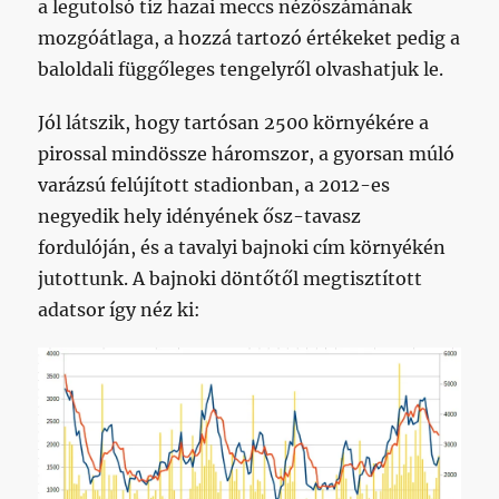
a legutolsó tíz hazai meccs nézőszámának
mozgóátlaga, a hozzá tartozó értékeket pedig a
baloldali függőleges tengelyről olvashatjuk le.
Jól látszik, hogy tartósan 2500 környékére a
pirossal mindössze háromszor, a gyorsan múló
varázsú felújított stadionban, a 2012-es
negyedik hely idényének ősz-tavasz
fordulóján, és a tavalyi bajnoki cím környékén
jutottunk. A bajnoki döntőtől megtisztított
adatsor így néz ki: