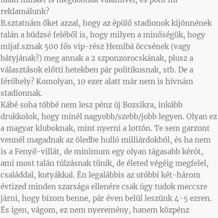
reklamálunk?
B.sztatnám őket azzal, hogy az épülő stadionok kijönnének
talán a büdzsé feléből is, hogy milyen a minőségük, hogy
mijaf.sznak 500 fős vip-rész Hemibá öccsének (vagy
bátyjának?) meg annak a 2 szponzorocskának, plusz a
választások előtti hetekben pár politikusnak, stb. De a
férőhely? Komolyan, 10 ezer alatt már nem is hívnám
stadionnak.
Kábé soha többé nem lesz pénz új Bozsikra, inkább
drukkolok, hogy minél nagyobb/szebb/jobb legyen. Olyan ez
a magyar kluboknak, mint nyerni a lottón. Te sem garzont
vennél magadnak az öledbe hulló milliárdokból, és ha nem
is a Fenyő-villát, de minimum egy olyan tágasabb kérót,
ami most talán túlzásnak tűnik, de életed végéig megfelel,
családdal, kutyákkal. Én legalábbis az utóbbi két-három
évtized minden szarsága ellenére csak úgy tudok meccsre
járni, hogy bízom benne, pár éven belül leszünk 4-5 ezren.
És igen, vágom, ez nem nyeremény, hanem közpénz