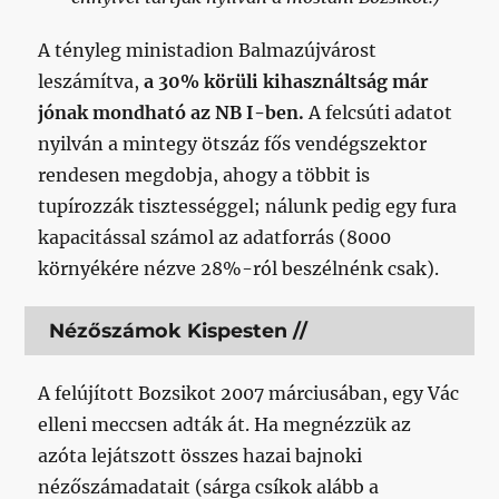
A tényleg ministadion Balmazújvárost
leszámítva,
a 30% körüli kihasználtság már
jónak mondható az NB I-ben.
A felcsúti adatot
nyilván a mintegy ötszáz fős vendégszektor
rendesen megdobja, ahogy a többit is
tupírozzák tisztességgel; nálunk pedig egy fura
kapacitással számol az adatforrás (8000
környékére nézve 28%-ról beszélnénk csak).
Nézőszámok Kispesten //
A felújított Bozsikot 2007 márciusában, egy Vác
elleni meccsen adták át. Ha megnézzük az
azóta lejátszott összes hazai bajnoki
nézőszámadatait (sárga csíkok alább a