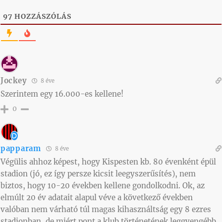
97
HOZZÁSZÓLÁS
Jockey
8 éve
Szerintem egy 16.000-es kellene!
0
papparam
8 éve
Végülis ahhoz képest, hogy Kispesten kb. 80 évenként épül
stadion (jó, ez így persze kicsit leegyszerűsítés), nem
biztos, hogy 10-20 években kellene gondolkodni. Ok, az
elmúlt 20 év adatait alapul véve a következő években
valóban nem várható túl magas kihasználtság egy 8 ezres
stadionban, de miért pont a klub történetének leggyengébb