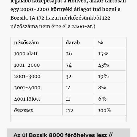
legalább középcsapat a Honvéd, akkor tartósan
egy 2000-2200 környéki átlagot tud hozni a
Bozsik.
(A 172 hazai mérkőzésünkből 122
nézőszáma nem érte el a 2200-at.)
nézőszám
darab
%
1000 alatt
26
15%
1001-2000
74
43%
2001-3000
32
19%
3001-4000
14
8%
4001 fölött
11
6%
összesen
172
100%
Az új Bozsik 8000 férőhelyes lesz //