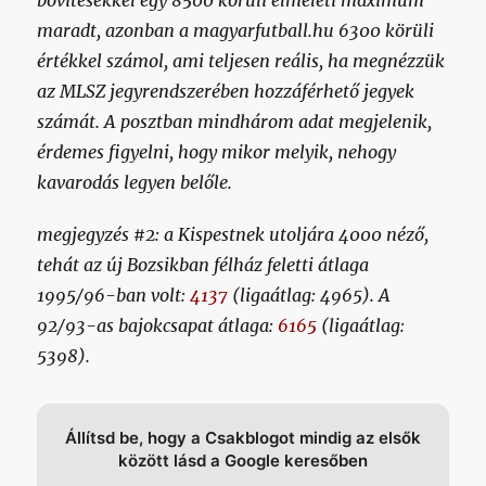
bővítésekkel egy 8500 körüli elméleti maximum
maradt, azonban a magyarfutball.hu 6300 körüli
értékkel számol, ami teljesen reális, ha megnézzük
az MLSZ jegyrendszerében hozzáférhető jegyek
számát. A posztban mindhárom adat megjelenik,
érdemes figyelni, hogy mikor melyik, nehogy
kavarodás legyen belőle.
megjegyzés #2: a Kispestnek utoljára 4000 néző,
tehát az új Bozsikban félház feletti átlaga
1995/96-ban volt:
4137
(ligaátlag: 4965). A
92/93-as bajokcsapat átlaga:
6165
(ligaátlag:
5398).
Állítsd be, hogy a Csakblogot mindig az elsők
között lásd a Google keresőben