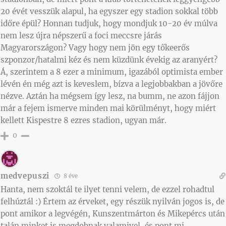
20 évét vesszük alapul, ha egyszer egy stadion sokkal több
időre épül? Honnan tudjuk, hogy mondjuk 10-20 év múlva
nem lesz újra népszerű a foci meccsre járás
Magyarországon? Vagy hogy nem jön egy tőkeerős
szponzor/hatalmi kéz és nem küzdünk évekig az aranyért?
Á, szerintem a 8 ezer a minimum, igazából optimista ember
lévén én még azt is keveslem, bízva a legjobbakban a jövőre
nézve. Aztán ha mégsem így lesz, na bumm, ne azon fájjon
már a fejem ismerve minden mai körülményt, hogy miért
kellett Kispestre 8 ezres stadion, ugyan már.
0
medvepuszi
8 éve
Hanta, nem szoktál te ilyet tenni velem, de ezzel rohadtul
felhúztál :) Értem az érveket, egy részük nyilván jogos is, de
pont amikor a legvégén, Kunszentmárton és Mikepércs után
talán minket is megdobnak valamivel, és pont mi