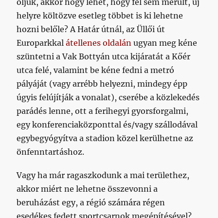
öljük, akkor hogy lehet, hogy fel sem merült, új
helyre költözve esetleg többet is ki lehetne
hozni belőle? A Határ útnál, az Üllői út
Europarkkal
átellenes oldalán
ugyan meg kéne
szüntetni a Vak Bottyán utca kijáratát a Kőér
utca felé, valamint be kéne fedni a metró
pályáját (vagy arrébb helyezni, mindegy épp
úgyis felújítják a vonalat), cserébe a közlekedés
parádés lenne, ott a ferihegyi gyorsforgalmi,
egy konferenciaközponttal és/vagy szállodával
egybegyógyítva a stadion közel kerülhetne az
önfenntartáshoz.
Vagy ha már ragaszkodunk a mai területhez,
akkor miért ne lehetne összevonni a
beruházást egy, a régió számára régen
esedékes fedett sportcsarnok megépítésével?