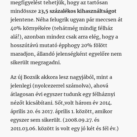
megfigyelést tehetjük, hogy az tartósan
mindössze
23,5 százalékos kihasználtságot
jelentene. Néha felugrik ugyan pár meccsen át
40% környékére (tehátmég mindig félház
alá!), azonban mindez csak arra elég, hogy a
hosszútávú mutató épphogy 20% fölött
maradjon, állandó jelenségként egyelőre nem
sikerült megragadni.
Az új Bozsik akkora lesz nagyjából, mint a
jelenlegi (nyolcezerrel számolva), ahová
átlagosan évi egyszer tudunk egy félháznyi
nézőt kicsábítani. Sőt,volt három év 2014.
április 20. és 2017. április 1. között, amikor
egyszer sem sikerült. (2008.09.27. és
2011.03.06. között is volt egy jó két és fél év.)