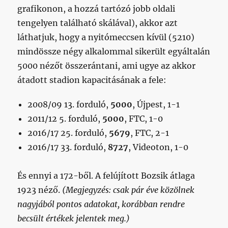
grafikonon, a hozzá tartózó jobb oldali
tengelyen található skálával), akkor azt
láthatjuk, hogy a nyitómeccsen kívül (5210)
mindössze négy alkalommal sikerült egyáltalán
5000 nézőt összerántani, ami ugye az akkor
átadott stadion kapacitásának a fele:
2008/09 13. forduló,
5000
, Újpest, 1-1
2011/12 5. forduló,
5000
, FTC, 1-0
2016/17 25. forduló,
5679
, FTC, 2-1
2016/17 33. forduló,
8727
, Videoton, 1-0
És ennyi a 172-ből. A felújított Bozsik átlaga
1923 néző.
(Megjegyzés: csak pár éve közölnek
nagyjából pontos adatokat, korábban rendre
becsült értékek jelentek meg.)