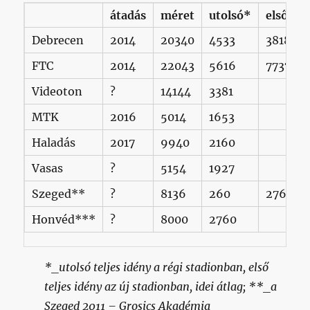
átadás
méret
utolsó*
első
Debrecen
2014
20340
4533
3818
FTC
2014
22043
5616
7737
Videoton
?
14144
3381
MTK
2016
5014
1653
Haladás
2017
9940
2160
Vasas
?
5154
1927
Szeged**
?
8136
260
276
Honvéd***
?
8000
2760
*_utolsó teljes idény a régi stadionban, első
teljes idény az új stadionban, idei átlag; **_a
Szeged 2011 – Grosics Akadémia