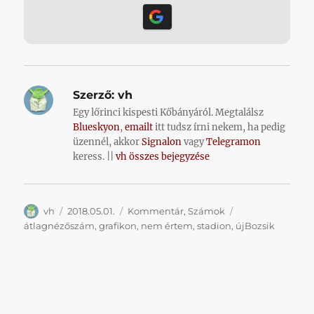
Szerző:
vh
Egy lőrinci kispesti Kőbányáról. Megtalálsz
Blueskyon
,
emailt
itt tudsz írni nekem, ha pedig
üzennél, akkor
Signalon
vagy
Telegramon
keress. ||
vh összes bejegyzése
Szerző
Közzétéve
Kategória
Címke
vh
2018.05.01.
Kommentár
,
Számok
átlagnézőszám
,
grafikon
,
nem értem
,
stadion
,
újBozsik