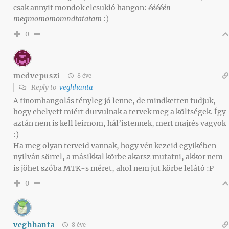
csak annyit mondok elcsukló hangon:
ééééén
megmomomomndtatatam
:)
0
medvepuszi
8 éve
Reply to
veghhanta
A finomhangolás tényleg jó lenne, de mindketten tudjuk,
hogy ehelyett miért durvulnak a tervek meg a költségek. Így
aztán nem is kell leírnom, hál’istennek, mert majrés vagyok
:)
Ha meg olyan terveid vannak, hogy vén kezeid egyikében
nyilván sörrel, a másikkal körbe akarsz mutatni, akkor nem
is jöhet szóba MTK-s méret, ahol nem jut körbe lelátó :P
0
veghhanta
8 éve