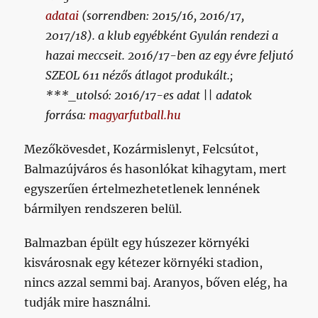
adatai
(sorrendben: 2015/16, 2016/17,
2017/18). a klub egyébként Gyulán rendezi a
hazai meccseit. 2016/17-ben az egy évre feljutó
SZEOL 611 nézős átlagot produkált.;
***_utolsó: 2016/17-es adat || adatok
forrása:
magyarfutball.hu
Mezőkövesdet, Kozármislenyt, Felcsútot,
Balmazújváros és hasonlókat kihagytam, mert
egyszerűen értelmezhetetlenek lennének
bármilyen rendszeren belül.
Balmazban épült egy húszezer környéki
kisvárosnak egy kétezer környéki stadion,
nincs azzal semmi baj. Aranyos, bőven elég, ha
tudják mire használni.