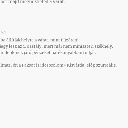
most majd megnézheted a várat.
lső
ába állítják helyre a várat, mint Füzéren!
jegy lesz az 1. osztály, mert már nem miniszteri székhely.
 mindenkinek járó pénzeket hatékonyabban tudják
lmaz, én a Paksot is idesorolom+ Kisvárda, elég szürreális.