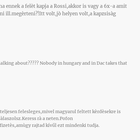
ha ennek a felèt kapja a Rossi,akkor is vagy a 6x-a amit
ni ill.megèrteni?!Itt volt,jò helyen volt,a kapzsisàg
talking about????? Nobody in hungary and in Dac takes that
teljesen felesleges,mivel magyarul feltett kèrdèsekre is
àlaszolsz.Keress rà a neten.Pofon
fizetès,amùgy rajtad kívűl ezt mindenki tudja.