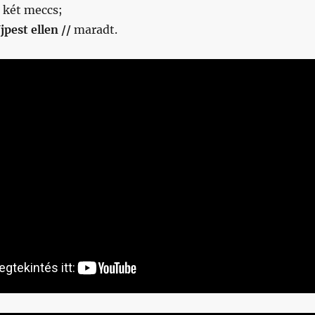
két meccs;
jpest ellen //
maradt.