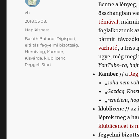
Benne a lényeg,
Szerző
vh
összhangban va
Közzétéve
2018.05.08.
témával
, mármin
Kategória
Napikispest
foglalkoztunk az
Címke
Baráth Botond
,
Digisport
,
bármit, távozók
eltiltás
,
fegyelmi bizottság
,
várható
, a fris
Hemivlog
,
Kamber
,
ugye, még megle
Kisvárda
,
klublicenc
,
Reggeli Start
YouTube-ra, hajt
Kamber //
a
Reg
„soha nem vol
„Gazdag, Koszt
„remélem, hogy
klublicenc //
az 
léptek meg a har
klublicencet is
fegyelmi bizott