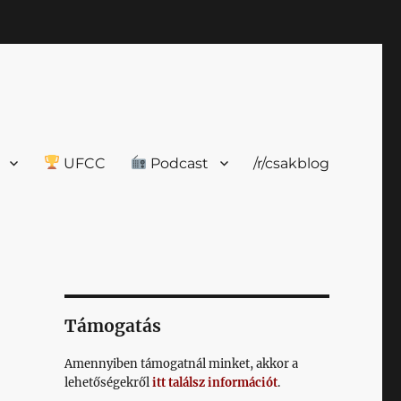
UFCC
Podcast
/r/csakblog
Támogatás
Amennyiben támogatnál minket, akkor a
lehetőségekről
itt találsz információt
.