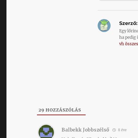
Szerző:
Egy lőrin
ha pedig 
vh összes
29
HOZZÁSZÓLÁS
Balbekk Jobbszélső
8 éve