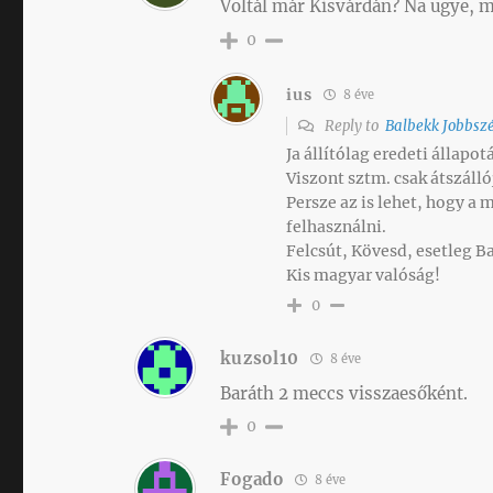
Voltál már Kisvárdán? Na ugye, 
0
ius
8 éve
Reply to
Balbekk Jobbszé
Ja állítólag eredeti állapot
Viszont sztm. csak átszálló
Persze az is lehet, hogy a
felhasználni.
Felcsút, Kövesd, esetleg Ba
Kis magyar valóság!
0
kuzsol10
8 éve
Baráth 2 meccs visszaesőként.
0
Fogado
8 éve