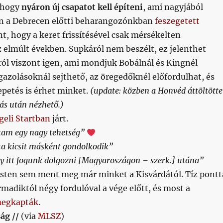
 hogy
nyáron új csapatot kell építeni
, ami nagyjából
n a Debrecen előtti beharangozónkban
feszegetett
t, hogy a keret frissítésével csak mérsékelten
 elmúlt években. Supkáról nem beszélt, ez jelenthet
ról viszont igen, ami mondjuk Bobálnál és Kingnél
s igazolásoknál sejthető, az öregedőknél előfordulhat, és
petés is érhet minket.
(update: közben a Honvéd áttöltötte
ás után nézhető.)
geli Startban
járt.
tam egy nagy tehetség”
a kicsit másként gondolkodik”
 itt fogunk dolgozni [Magyaroszágon – szerk.] utána”
isten sem ment meg már minket a Kisvárdától. Tíz pontt
madiktól négy fordulóval a vége előtt, és most a
 megkapták
.
ság //
(via
MLSZ
)