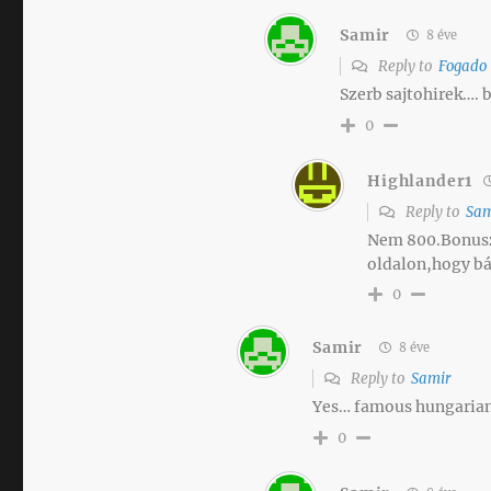
Samir
8 éve
Reply to
Fogado
Szerb sajtohirek…. b
0
Highlander1
Reply to
Sam
Nem 800.Bonusz
oldalon,hogy bár
0
Samir
8 éve
Reply to
Samir
Yes… famous hungarian 
0