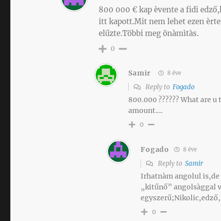
800 000 € kap èvente a fidi edző,
itt kapott.Mit nem lehet ezen èrte
elűzte.Többi meg önàmìtàs.
0
Samir
8 éve
Reply to
Fogado
800.000 ?????? What are u 
amount….
0
Fogado
8 éve
Reply to
Samir
Irhatnàm angolul is,de 
„kitűnő” angolsàggal v
egyszerű;Nikolic,edző,
0