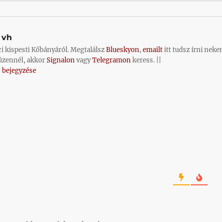
vh
ci kispesti Kőbányáról. Megtalálsz
Blueskyon
,
emailt
itt tudsz írni neke
üzennél, akkor
Signalon
vagy
Telegramon
keress. ||
 bejegyzése