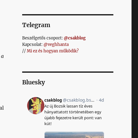
Telegram
Beszélgetős csoport:
@csakblog
Kapcsolat:
@veghhanta
//
Mi ez és hogyan működik?
 a
Bluesky
al