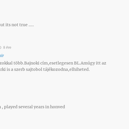
ut its not true …..
8 éve
ir
okkal több.Bajnoki cím,esetlegesen BL.Amúgy itt az
ki is a szerb sajtobol tájékozodna,elhiheted.
, played several years in honved