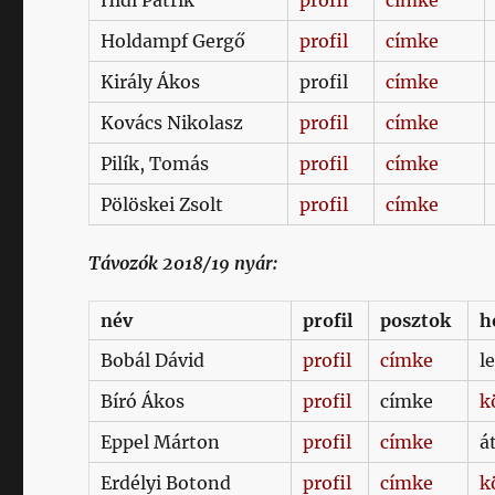
Hidi Patrik
profil
címke
Holdampf Gergő
profil
címke
Király Ákos
profil
címke
Kovács Nikolasz
profil
címke
Pilík, Tomás
profil
címke
Pölöskei Zsolt
profil
címke
Távozók 2018/19 nyár:
név
profil
posztok
h
Bobál Dávid
profil
címke
l
Bíró Ákos
profil
címke
k
Eppel Márton
profil
címke
á
Erdélyi Botond
profil
címke
k