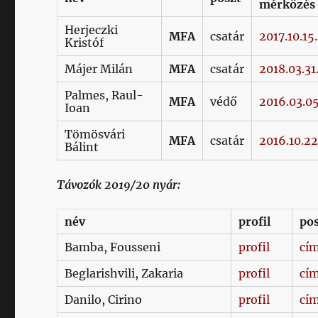
mérkőzés
Herjeczki
MFA
csatár
2017.10.15.
Kristóf
Májer Milán
MFA
csatár
2018.03.31
Palmes, Raul-
MFA
védő
2016.03.05
Ioan
Tömösvári
MFA
csatár
2016.10.22
Bálint
Távozók 2019/20 nyár:
név
profil
po
Bamba, Fousseni
profil
cí
Beglarishvili, Zakaria
profil
cí
Danilo, Cirino
profil
cí