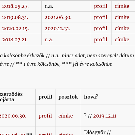
2018.05.27.
n.a.
profil
címke
2019.08.31.
2021.06.30.
profil
címke
2020.02.15.
2020.12.31.
profil
címke
2018.07.21.
n.a.
profil
címke
e a kölcsönbe érkezők
//
n.a.: nincs adat, nem szerepelt dátum
 évre // ** 1 évre kölcsönbe, *** fél évre kölcsönbe
szerződés
profil
posztok
hova?
lejárta
2020.06.30.
profil
címke
? //
2019.12.11.
Diósgyőr //