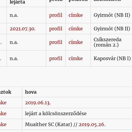
lejárta
n.a.
profil
címke
Gyirmót (NB II)
.
2021.07.30.
profil
címke
Gyirmót (NB II)
Csíkszereda
.
n.a.
profil
címke
(román 2.)
.
n.a.
profil
címke
Kaposvár (NB I)
sztok
hova
mke
2019.06.13.
mke
lejárt a kölcsönszerződése
mke
Muaither SC (Katar) //
2019.05.26.