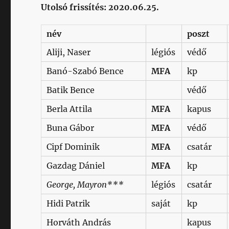
Utolsó frissítés: 2020.06.25.
név
poszt
Aliji, Naser
légiós
védő
Banó-Szabó Bence
MFA
kp
Batik Bence
védő
Berla Attila
MFA
kapus
Buna Gábor
MFA
védő
Cipf Dominik
MFA
csatár
Gazdag Dániel
MFA
kp
George, Mayron***
légiós
csatár
Hidi Patrik
saját
kp
Horváth András
kapus