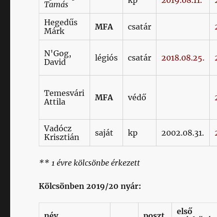
kp
2019.08.11.
Tamás
Hegedűs
MFA
csatár
Márk
N'Gog,
légiós
csatár
2018.08.25.
David
Temesvári
MFA
védő
Attila
Vadócz
saját
kp
2002.08.31.
Krisztián
** 1 évre kölcsönbe
érkezett
Kölcsönben 2019/20 nyár:
első
név
poszt