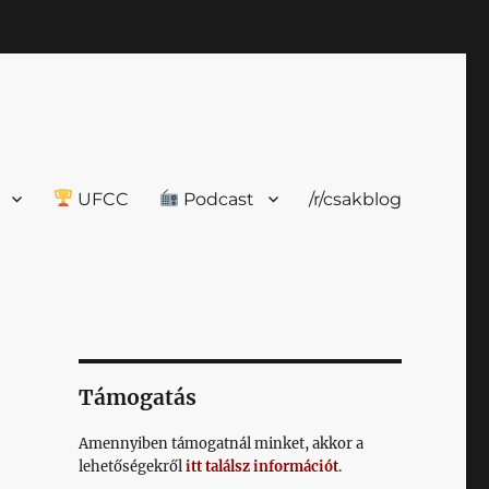
UFCC
Podcast
/r/csakblog
Támogatás
Amennyiben támogatnál minket, akkor a
lehetőségekről
itt találsz információt
.