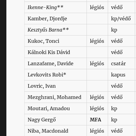
Ikenne-King**
légiós
védő
Kamber, Djordje
kp/védő
Kesztyűs Barna**
kp
Kukoc, Tonci
légiós
védő
Kálnoki Kis Dávid
védő
Lanzafame, Davide
légiós
csatár
Levkovits Robi*
kapus
Lovric, Ivan
védő
Mezghrani, Mohamed
légiós
védő
Moutari, Amadou
légiós
kp
Nagy Gergő
MFA
kp
Niba, Macdonald
légiós
védő