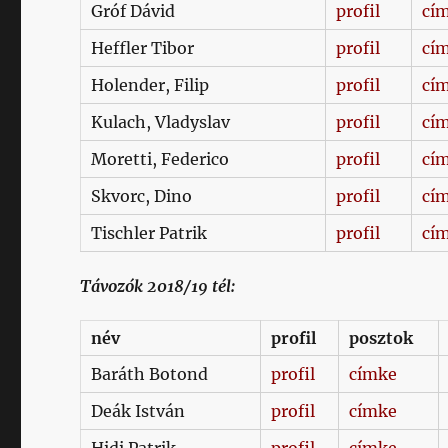
Gróf Dávid
profil
cí
Heffler Tibor
profil
cí
Holender, Filip
profil
cí
Kulach, Vladyslav
profil
cí
Moretti, Federico
profil
cí
Skvorc, Dino
profil
cí
Tischler Patrik
profil
cí
Távozók 2018/19 tél:
név
profil
posztok
Baráth Botond
profil
címke
Deák István
profil
címke