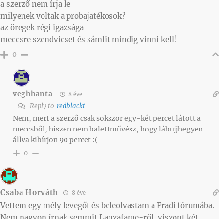
a szerző nem írja le
milyenek voltak a probajatékosok?
az öregek régi igazsága
meccsre szendvicset és sámlit mindig vinni kell!
0
veghhanta
8 éve
Reply to
redblackt
Nem, mert a szerző csak sokszor egy-két percet látott a
meccsből, hiszen nem balettművész, hogy lábujjhegyen
állva kibírjon 90 percet :(
0
Csaba Horváth
8 éve
Vettem egy mély levegőt és beleolvastam a Fradi fórumába.
Nem nagyon írnak semmit Lanzafame-ről, viszont két