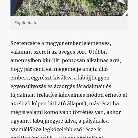
Sufnibuhera
Szerencsére a magyar ember leleményes,
valamint szereti az üveges sört. Utóbbi,
amennyiben kiürült, pontosan alkalmas arra,
hogy pár centivel megemelje a rajta álló
embert, egyrészt kiváltva a lábújjhegyen
egyensúlyozás és ácsorgás fáradalmait és
fájdalmait (relatíve kényelmes módon érhető el
az előző képen látható állapot), másrészt ha
mégis valami komolyabb történés van, akkor
ugyanitt lábujjhegyre állva, a pályának a
szemlélőhöz legközelebb eső része is
beláthatóvá válik – a kapu kivételével.