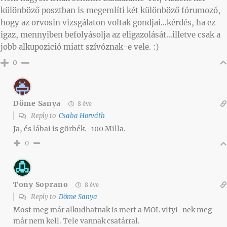
különböző posztban is megemlíti két különböző fórumozó,
hogy az orvosin vizsgálaton voltak gondjai…kérdés, ha ez
igaz, mennyiben befolyásolja az eligazolását…illetve csak a
jobb alkupozició miatt szívóznak-e vele. :)
0
Döme Sanya
8 éve
Reply to
Csaba Horváth
Ja, és lábai is görbék.-100 Milla.
0
Tony Soprano
8 éve
Reply to
Döme Sanya
Most meg már alkudhatnak is mert a MOL vityi-nek meg
már nem kell. Tele vannak csatárral.