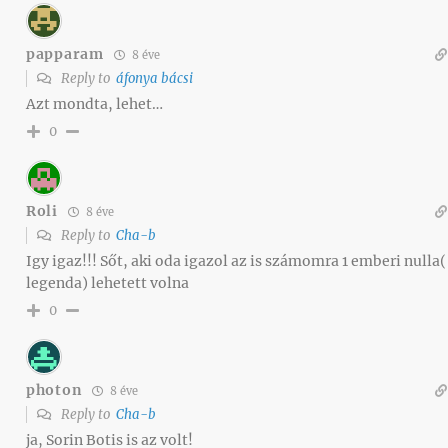
papparam
8 éve
Reply to
áfonya bácsi
Azt mondta, lehet…
0
Roli
8 éve
Reply to
Cha-b
Igy igaz!!! Sőt, aki oda igazol az is számomra 1 emberi nulla(
legenda) lehetett volna
0
photon
8 éve
Reply to
Cha-b
ja, Sorin Botis is az volt!