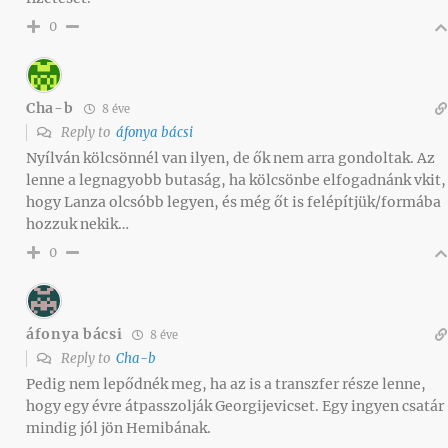
0
Cha-b
8 éve
Reply to
áfonya bácsi
Nyílván kölcsönnél van ilyen, de ők nem arra gondoltak. Az
lenne a legnagyobb butaság, ha kölcsönbe elfogadnánk vkit,
hogy Lanza olcsóbb legyen, és még őt is felépítjük/formába
hozzuk nekik…
0
áfonya bácsi
8 éve
Reply to
Cha-b
Pedig nem lepődnék meg, ha az is a transzfer része lenne,
hogy egy évre átpasszolják Georgijevicset. Egy ingyen csatár
mindig jól jön Hemibának.