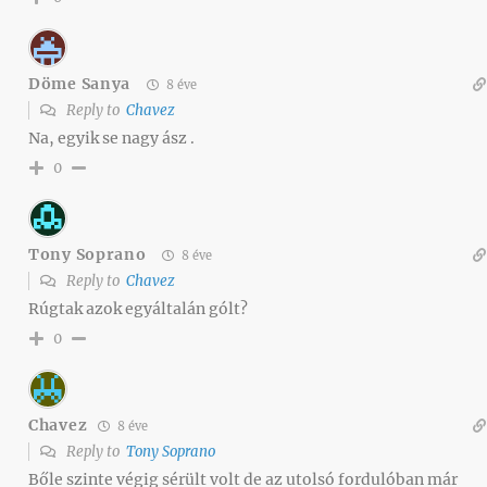
Döme Sanya
8 éve
Reply to
Chavez
Na, egyik se nagy ász .
0
Tony Soprano
8 éve
Reply to
Chavez
Rúgtak azok egyáltalán gólt?
0
Chavez
8 éve
Reply to
Tony Soprano
Bőle szinte végig sérült volt de az utolsó fordulóban már