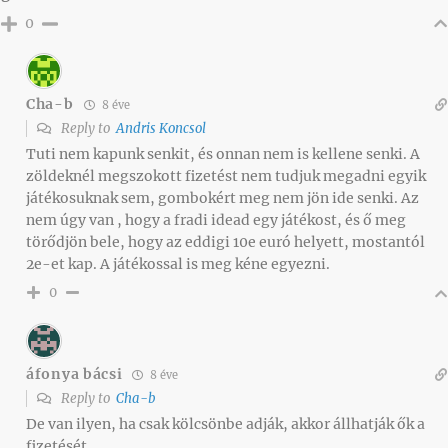
0
Cha-b
8 éve
Reply to
Andris Koncsol
Tuti nem kapunk senkit, és onnan nem is kellene senki. A
zöldeknél megszokott fizetést nem tudjuk megadni egyik
játékosuknak sem, gombokért meg nem jön ide senki. Az
nem úgy van , hogy a fradi idead egy játékost, és ő meg
törődjön bele, hogy az eddigi 10e euró helyett, mostantól
2e-et kap. A játékossal is meg kéne egyezni.
0
áfonya bácsi
8 éve
Reply to
Cha-b
De van ilyen, ha csak kölcsönbe adják, akkor állhatják ők a
fizetését.