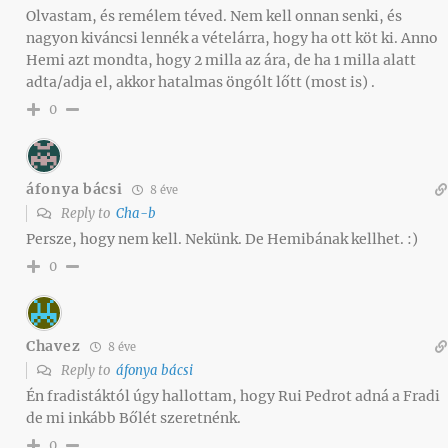
Olvastam, és remélem téved. Nem kell onnan senki, és
nagyon kiváncsi lennék a vételárra, hogy ha ott köt ki. Anno
Hemi azt mondta, hogy 2 milla az ára, de ha 1 milla alatt
adta/adja el, akkor hatalmas öngólt lőtt (most is) .
0
áfonya bácsi
8 éve
Reply to
Cha-b
Persze, hogy nem kell. Nekünk. De Hemibának kellhet. :)
0
Chavez
8 éve
Reply to
áfonya bácsi
Én fradistáktól úgy hallottam, hogy Rui Pedrot adná a Fradi
de mi inkább Bőlét szeretnénk.
0