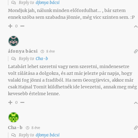
Reply to
áfonya bácsi
Mondjuk jah, nálunk minden előfordulhat… , bár sztem
ennek szóba sem szabadna jönnie, még vicc szinten sem. :P
0
áfonya bácsi
8 éve
Reply to
Cha-b
Latabárt lehet szeretni vagy nem szeretni, mindenesetre
volt rálátása a dolgokra, és azt már jelezte pár napja, hogy
valaki fog jönni a fradiból. Ha nem Georgijevics, akkor már
csak Hajnal Tomit küldhetnék ide levezetni, annak meg még
kevesebb értelme lenne.
0
Cha-b
8 éve
Reply to
áfonya bácsi