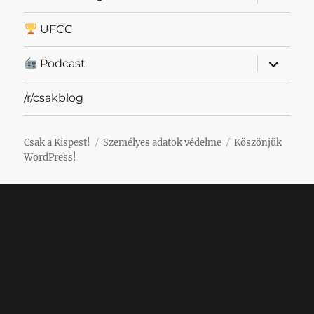
szétnyit
UFCC
almenü
Podcast
szétnyit
/r/csakblog
Csak a Kispest!
Személyes adatok védelme
Köszönjük
WordPress!