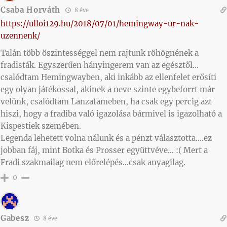
Csaba Horváth
8 éve
https://ulloi129.hu/2018/07/01/hemingway-ur-nak-
uzennenk/
Talán több öszintességgel nem rajtunk röhögnének a
fradisták. Egyszerűen hányingerem van az egésztől…
csalódtam Hemingwayben, aki inkább az ellenfelet erősíti
egy olyan játékossal, akinek a neve szinte egybeforrt már
velünk, csalódtam Lanzafameben, ha csak egy percig azt
hiszi, hogy a fradiba való igazolása bármivel is igazolható a
Kispestiek szemében.
Legenda lehetett volna nálunk és a pénzt választotta….ez
jobban fáj, mint Botka és Prosser együttvéve… :( Mert a
Fradi szakmailag nem előrelépés…csak anyagilag.
0
Gabesz
8 éve