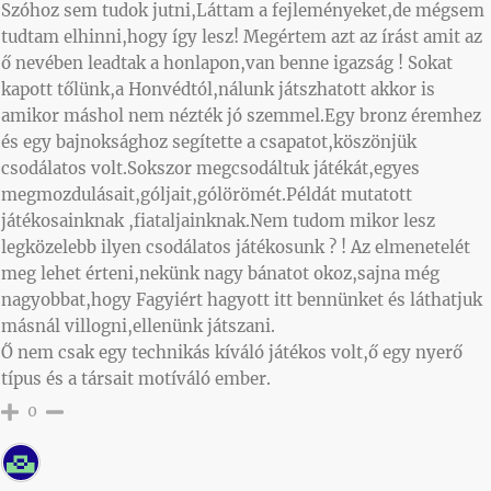
Szóhoz sem tudok jutni,Láttam a fejleményeket,de mégsem
tudtam elhinni,hogy így lesz! Megértem azt az írást amit az
ő nevében leadtak a honlapon,van benne igazság ! Sokat
kapott tőlünk,a Honvédtól,nálunk játszhatott akkor is
amikor máshol nem nézték jó szemmel.Egy bronz éremhez
és egy bajnoksághoz segítette a csapatot,köszönjük
csodálatos volt.Sokszor megcsodáltuk játékát,egyes
megmozdulásait,góljait,gólörömét.Példát mutatott
játékosainknak ,fiataljainknak.Nem tudom mikor lesz
legközelebb ilyen csodálatos játékosunk ? ! Az elmenetelét
meg lehet érteni,nekünk nagy bánatot okoz,sajna még
nagyobbat,hogy Fagyiért hagyott itt bennünket és láthatjuk
másnál villogni,ellenünk játszani.
Ő nem csak egy technikás kíváló játékos volt,ő egy nyerő
típus és a társait motíváló ember.
0