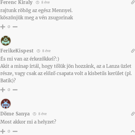
Ferenc Kiraly
8 éve
rajtunk röhög az egész Mennyei.
köszönjük meg a vén zsugorinak
0
FerikeKispest
8 éve
És mi van az érkezőkkel?:)
Akit a minap írtál, hogy tőlük jön hozzánk, az a Lanza üzlet
része, vagy csak az előző csapata volt a kisbetűs kerület (pl.
Batik)?
0
Döme Sanya
8 éve
Most akkor mi a helyzet?
0