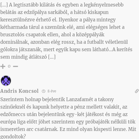
[…] A legtisztább kilátás és egyben a legkényelmesebb
belátás az edzőpálya sarkából, a hátsó kiskapun
keresztülnézve érhető el. Ilyenkor a pálya mintegy
kétharmada tárul a szemünk elé, ami elégséges lehet a
brusztolós csapatok ellen, ahol a középpályák
dominálnak, azonban elég rossz, ha a futballt véletlenül
gólokra játszanák, mert egyik kapu sem látható…A kerítés
sem mindig átlátszó […]
0
Andris Koncsol
8 éve
Szerintem holnap bejelentik Lanzafamét a takony
szinűeknél és kapunk helyette a pénz mellett valakit, az
edzőmeccs után bejelentünk egy-két játékost és még az
európa liga előtt jöhet szerintem egy próbajáték nélküli tök
ismeretlen arc csatárnak. Ez mind olyan kispesti lenne. Mit
gondoltok?