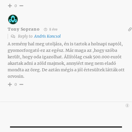
0
Tony Soprano
8 éve
Reply to
Andris Koncsol
A remény hal meg utoljára, én is tartok a holnapi naptól,
gyomorforgató ez az egész. Már maga az ,hogy szóba
került, hogy oda igazolhat. Állítólag csak 500.000 eurót
akartak adni a zöld majmok, annyiért meg nem eladó
mondta az öreg. De aztán mégis a jól értesültek látták ott
orvosin.
0