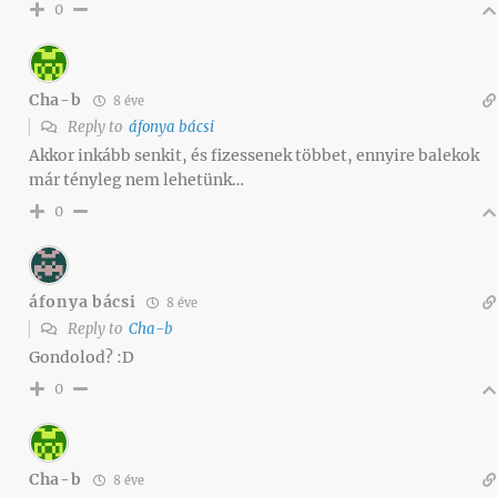
0
Cha-b
8 éve
Reply to
áfonya bácsi
Akkor inkább senkit, és fizessenek többet, ennyire balekok
már tényleg nem lehetünk…
0
áfonya bácsi
8 éve
Reply to
Cha-b
Gondolod? :D
0
Cha-b
8 éve