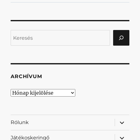
Keresés
ARCHÍVUM
Archívum
almenü
Rólunk
szétnyit
almenü
Játékoskeringő