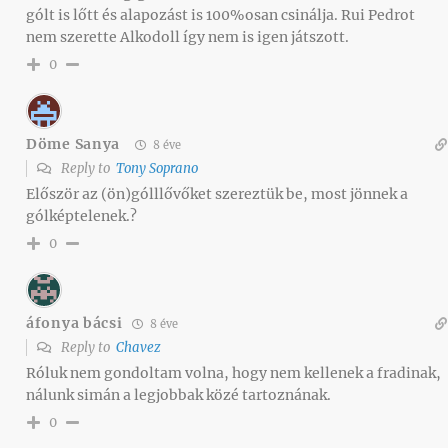
gólt is lőtt és alapozást is 100%osan csinálja. Rui Pedrot
nem szerette Alkodoll így nem is igen játszott.
0
Döme Sanya
8 éve
Reply to
Tony Soprano
Először az (ön)gólllővőket szereztük be, most jönnek a
gólképtelenek.?
0
áfonya bácsi
8 éve
Reply to
Chavez
Róluk nem gondoltam volna, hogy nem kellenek a fradinak,
nálunk simán a legjobbak közé tartoznának.
0