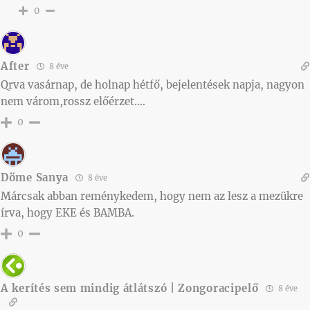
0
After
8 éve
Qrva vasárnap, de holnap hétfő, bejelentések napja, nagyon
nem várom,rossz előérzet….
0
Döme Sanya
8 éve
Márcsak abban reménykedem, hogy nem az lesz a mezükre
írva, hogy EKE és BAMBA.
0
A kerítés sem mindig átlátszó | Zongoracipelő
8 éve