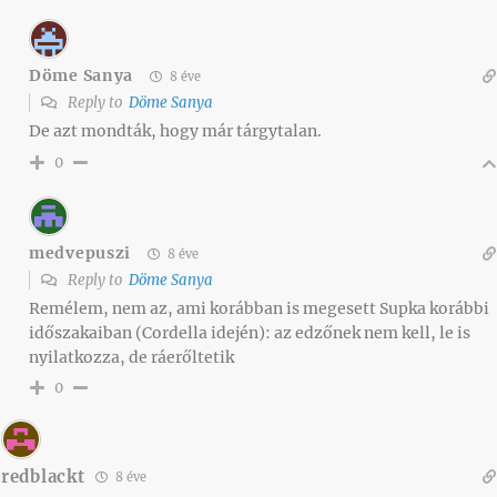
Döme Sanya
8 éve
Reply to
Döme Sanya
De azt mondták, hogy már tárgytalan.
0
medvepuszi
8 éve
Reply to
Döme Sanya
Remélem, nem az, ami korábban is megesett Supka korábbi
időszakaiban (Cordella idején): az edzőnek nem kell, le is
nyilatkozza, de ráerőltetik
0
redblackt
8 éve