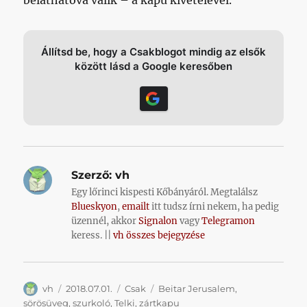
Állítsd be, hogy a Csakblogot mindig az elsők
között lásd a Google keresőben
Szerző:
vh
Egy lőrinci kispesti Kőbányáról. Megtalálsz
Blueskyon
,
emailt
itt tudsz írni nekem, ha pedig
üzennél, akkor
Signalon
vagy
Telegramon
keress. ||
vh összes bejegyzése
Szerző
Közzétéve
Kategória
Címke
vh
2018.07.01.
Csak
Beitar Jerusalem
,
sörösüveg
,
szurkoló
,
Telki
,
zártkapu