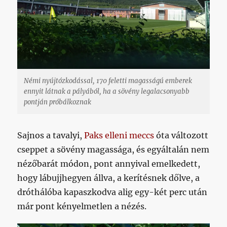
Némi nyújtózkodással, 170 feletti magasságú emberek
ennyit látnak a pályából, ha a sövény legalacsonyabb
pontján próbálkoznak
Sajnos a tavalyi,
Paks elleni meccs
óta változott
cseppet a sövény magassága, és egyáltalán nem
nézőbarát módon, pont annyival emelkedett,
hogy lábujjhegyen állva, a kerítésnek dőlve, a
dróthálóba kapaszkodva alig egy-két perc után
már pont kényelmetlen a nézés.