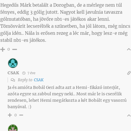
Hegedűs Márk betalált a Dorogban, de a mérlege nem túl
fényes, eddig 3 gólig jutott. Nagyot kell javulnia tavaszra
gólmutatóban, ha jövőre nb1-es játékos akar lenni.
Tömösvárit lecserélték a szünetben, ha jól látom, még nincs
gólja idén.. Nála is erősen rezeg a léc már, hogy lesz-e még
stabil nb1-es játékos.
0
CSAK
7 éve
Reply to
CSAK
Ja és amióta Bobál Geri adta azt a Hemi-fikázó interjút,
azóta egyre sz.rabbul megy neki.. Most már le is cserélik
rendesen, lehet Hemi megátkozta a két Bobált egy vasorrú
banyával. :)
0