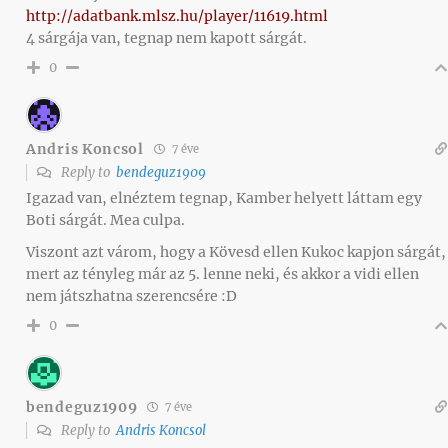
http://adatbank.mlsz.hu/player/11619.html
4 sárgája van, tegnap nem kapott sárgát.
0
Andris Koncsol
7 éve
Reply to
bendeguz1909
Igazad van, elnéztem tegnap, Kamber helyett láttam egy
Boti sárgát. Mea culpa.
Viszont azt várom, hogy a Kövesd ellen Kukoc kapjon sárgát,
mert az tényleg már az 5. lenne neki, és akkor a vidi ellen
nem játszhatna szerencsére :D
0
bendeguz1909
7 éve
Reply to
Andris Koncsol