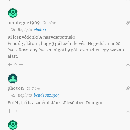
bendeguz1909
7 éve
Reply to
photon
Ki lesz védőnk? A nagycsapatnak?
Én is úgy látom, hogy 3 gól azért kevés, Hegedűs már 20
éves. Koszta 19 évesen rúgott 9 gólt az nb2ben egy szezon
alatt.
0
photon
7 éve
Reply to
bendeguz1909
Erdélyi, ő is akadémistánk kölcsönben Dorogon.
0