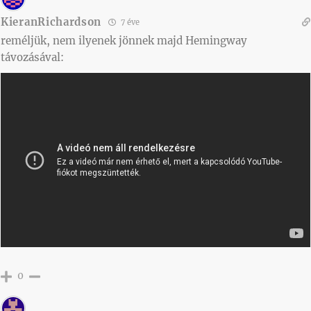
KieranRichardson
7 éve
reméljük, nem ilyenek jönnek majd Hemingway
távozásával:
0