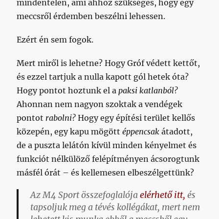
mindentelen, ami ahhoz szükséges, hogy egy
meccsről érdemben beszélni lehessen.
Ezért én sem fogok.
Mert miről is lehetne? Hogy Gróf védett kettőt,
és ezzel tartjuk a nulla kapott gól hetek óta?
Hogy pontot hoztunk el a
paksi katlanból?
Ahonnan nem nagyon szoktak a vendégek
pontot
rabolni?
Hogy egy építési terület kellős
közepén, egy kapu mögött
éppencsak
átadott,
de a puszta lelátón kívül minden kényelmet és
funkciót nélkülöző felépítményen ácsorogtunk
másfél órát – és kellemesen elbeszélgettünk?
Az M4 Sport összefoglalója
elérhető itt,
és
tapsoljuk meg a tévés kollégákat, mert nem