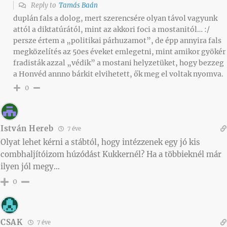
Reply to
Tamás Baán
duplán fals a dolog, mert szerencsére olyan távol vagyunk
attól a diktatúrától, mint az akkori foci a mostanitól… :/
persze értem a „politikai párhuzamot”, de épp annyira fals
megközelítés az 50es éveket emlegetni, mint amikor gyökér
fradisták azzal „védik” a mostani helyzetüket, hogy bezzeg
a Honvéd annno bárkit elvihetett, ők meg el voltak nyomva.
0
István Hereb
7 éve
Olyat lehet kérni a stábtól, hogy intézzenek egy jó kis
combhaljítóizom húzódást Kukkernél? Ha a többieknél már
ilyen jól megy…
0
CSAK
7 éve