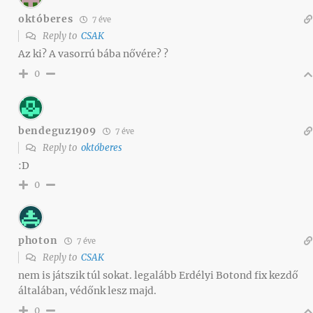
októberes
7 éve
Reply to
CSAK
Az ki? A vasorrú bába nővére? ?
0
bendeguz1909
7 éve
Reply to
októberes
:D
0
photon
7 éve
Reply to
CSAK
nem is játszik túl sokat. legalább Erdélyi Botond fix kezdő
általában, védőnk lesz majd.
0