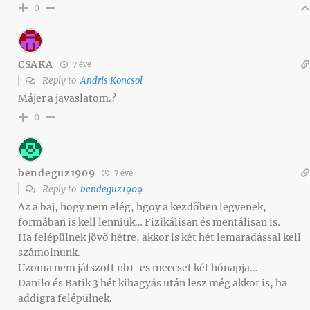
0
CSAKA
7 éve
Reply to
Andris Koncsol
Májer a javaslatom.?
0
bendeguz1909
7 éve
Reply to
bendeguz1909
Az a baj, hogy nem elég, hgoy a kezdőben legyenek,
formában is kell lenniük… Fizikálisan és mentálisan is.
Ha felépülnek jövő hétre, akkor is két hét lemaradással kell
számolnunk.
Uzoma nem játszott nb1-es meccset két hónapja…
Danilo és Batik 3 hét kihagyás után lesz még akkor is, ha
addigra felépülnek.