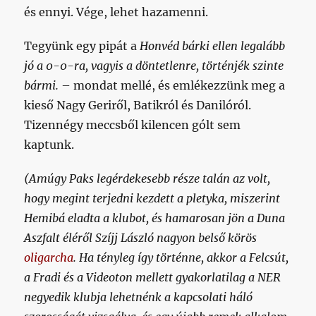
és ennyi. Vége, lehet hazamenni.
Tegyünk egy pipát a
Honvéd bárki ellen legalább
jó a 0-0-ra, vagyis a döntetlenre, történjék szinte
bármi.
– mondat mellé, és emlékezzünk meg a
kieső Nagy Geriről, Batikról és Danilóról.
Tizennégy meccsből kilencen gólt sem
kaptunk.
(Amúgy Paks legérdekesebb része talán az volt,
hogy megint terjedni kezdett a pletyka, miszerint
Hemibá eladta a klubot, és hamarosan jön a Duna
Aszfalt éléről Szíjj László nagyon belső körös
oligarcha
. Ha tényleg így történne, akkor a Felcsút,
a Fradi és a Videoton mellett gyakorlatilag a NER
negyedik klubja lehetnénk a kapcsolati háló