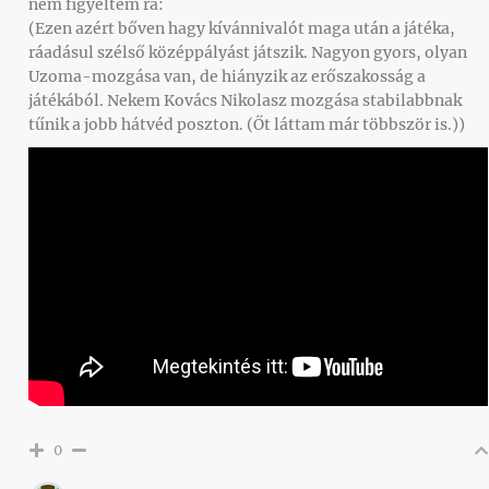
nem figyeltem rá:
(Ezen azért bőven hagy kívánnivalót maga után a játéka,
ráadásul szélső középpályást játszik. Nagyon gyors, olyan
Uzoma-mozgása van, de hiányzik az erőszakosság a
játékából. Nekem Kovács Nikolasz mozgása stabilabbnak
tűnik a jobb hátvéd poszton. (Őt láttam már többször is.))
0