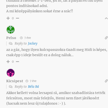
csinálni a cseleket 1-1-ben, jól lő, lát a pályán és tud ilyen
pontos indításokad adni.
A mi középpályánkon sokat érne a srác!!
0
Pelso
7 éve
Reply to
Jockey
az a gáz, hogy ilyen kulcspasszokra Gazdi meg Hidi is képes,
csak épp 1 ideje besült ez a dolog náluk…
0
Kicsipest
7 éve
Reply to
Béla Bá
Akkor kellett volna lecsapni rá, amikor szabadlistára tették
felcsúton, most már felejtős, Hemi nem fizet játékosért
(hacsak nem lesz új tulajdonos :-) ).