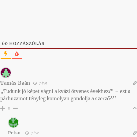
60
HOZZÁSZÓLÁS
Tamás Baán
7 éve
„Tudunk jó képet vágni a kvázi ötvenes évekhez?” – ezt a
párhuzamot tényleg komolyan gondolja a szerző???
0
Pelso
7 éve