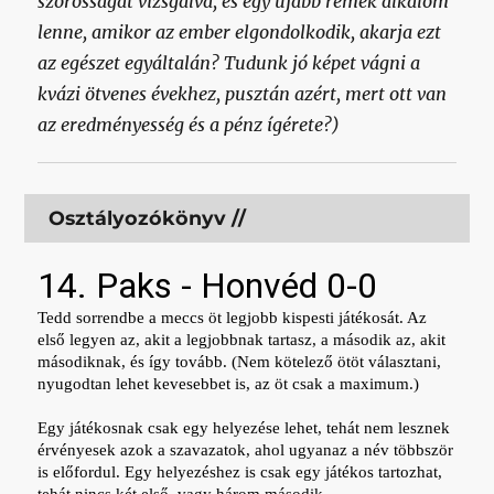
szorosságát vizsgálva, és egy újabb remek alkalom
lenne, amikor az ember elgondolkodik, akarja ezt
az egészet egyáltalán? Tudunk jó képet vágni a
kvázi ötvenes évekhez, pusztán azért, mert ott van
az eredményesség és a pénz ígérete?)
Osztályozókönyv //