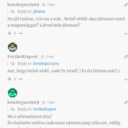
bendeguz1909
7 éve
Reply to
photon
Ha jól tudom, 170 cm a srác.. Belső védőt akar játszani ezzel
a magassággal? Láttad már játszani?
0
FerikeKispest
7 éve
Reply to
bendeguz1909
Azt, hogy belső védő, csak Te írtad!:) És én láttam már!:)
0
bendeguz1909
7 éve
Reply to
FerikeKispest
Mi a véleményed róla?
Én őszintén szólva csak most néztem meg róla ezt, eddig