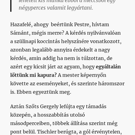
lehetett kis munka ebből a meccsből egy
négyperces valamit legyártani.
Hazafelé, ahogy beértünk Pestre, hívtam
Sámánt, mégis merre? A kérdés nyilvánvalóan
a szülinapi koccintás helyszínére vonatkozott,
azonban legalább annyira érdekelt a nagy
kérdés, amin addig ha nem is túlzottan, de
azért egy kicsit járt az agyam, hogy
egyáltalán
lőttünk
mi
kapura?
A mester képernyőn
követte az eseményeket, és szerinte háromszor
is. Ebben egyeztünk meg.
Aztán Szőts Gergely lefújta egy támadás
közepén, a hosszabbítás utolsó
másodperceiben, többek állítása szerint még
pont belül. Tischler berúgta, a gól érvénytelen,