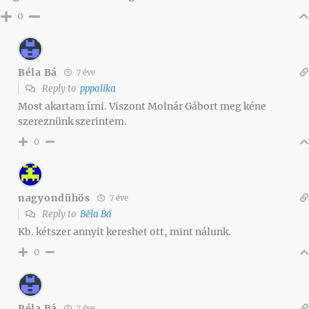
0
Béla Bá
7 éve
Reply to
pppalika
Most akartam írni. Viszont Molnár Gábort meg kéne
szereznünk szerintem.
0
nagyondühös
7 éve
Reply to
Béla Bá
Kb. kétszer annyit kereshet ott, mint nálunk.
0
Béla Bá
7 éve