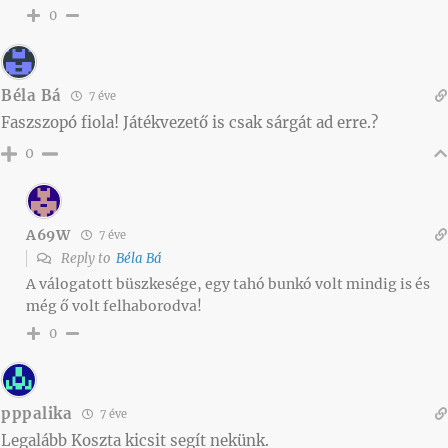
0
Béla Bá
7 éve
Faszszopó fiola! Játékvezető is csak sárgát ad erre.?
0
A69W
7 éve
Reply to
Béla Bá
A válogatott büszkesége, egy tahó bunkó volt mindig is és
még ő volt felhaborodva!
0
pppalika
7 éve
Legalább Koszta kicsit segít nekünk.