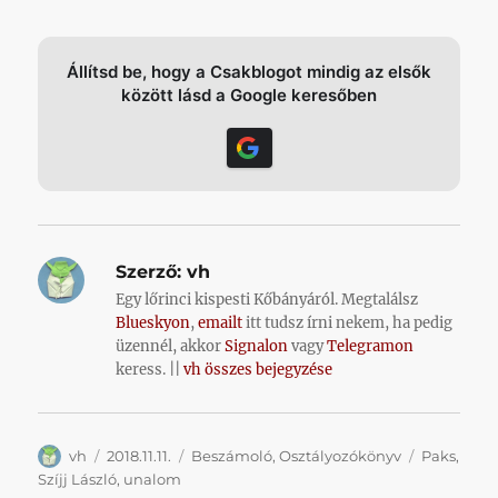
Állítsd be, hogy a Csakblogot mindig az elsők
között lásd a Google keresőben
Szerző:
vh
Egy lőrinci kispesti Kőbányáról. Megtalálsz
Blueskyon
,
emailt
itt tudsz írni nekem, ha pedig
üzennél, akkor
Signalon
vagy
Telegramon
keress. ||
vh összes bejegyzése
Szerző
Közzétéve
Kategória
Címke
vh
2018.11.11.
Beszámoló
,
Osztályozókönyv
Paks
,
Szíjj László
,
unalom