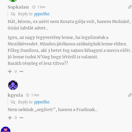
Supkafan
7 éve
Reply to
pppalika
Hát, kérem, ez azért nem Koszta gólja volt, hanem Molnáré,
óriási labdát adott..
Igen, az nagy fegyvertény lenne, ha legyőznénk a
Mezőkövesdet. Minden játékosra szükségünk lenne ehhez.
Főleg Danilora, aki 3 hetet fog sajnos kihagyni a meccs előtt.
Jó lenne tudni N’Gog hogy létéről is valamit.
Baráth tényleg el lesz tiltva??
0
kgyula
7 éve
Reply to
pppalika
Nem nekünk „segített”, hanem a Fradinak…
0