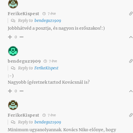
FerikeKispest
7 éve
Reply to
bendeguz1909
Jobbhátvéd a posztja, és nagyon is erőszakos!:)
0
bendeguz1909
7 éve
Reply to
FerikeKispest
:-)
Nagyobb ígéretnek tartod Kovácsnál is?
0
FerikeKispest
7 éve
Reply to
bendeguz1909
Minimum ugyanolyannak. Kovács Niko előnye, hogy