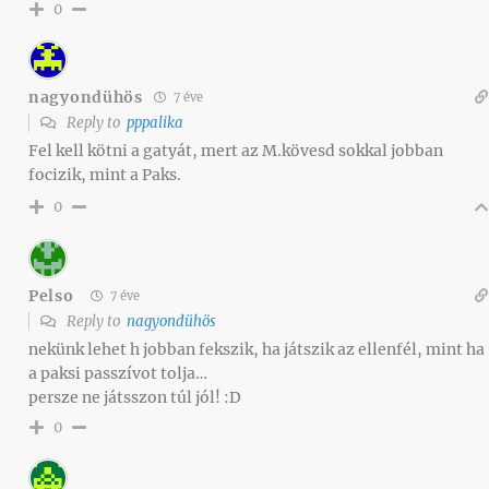
0
nagyondühös
7 éve
Reply to
pppalika
Fel kell kötni a gatyát, mert az M.kövesd sokkal jobban
focizik, mint a Paks.
0
Pelso
7 éve
Reply to
nagyondühös
nekünk lehet h jobban fekszik, ha játszik az ellenfél, mint ha
a paksi passzívot tolja…
persze ne játsszon túl jól! :D
0