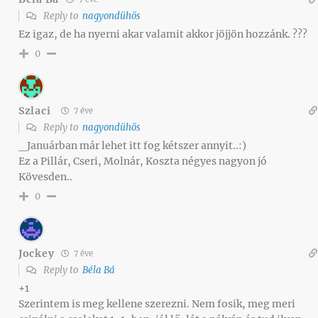
Reply to
nagyondühös
Ez igaz, de ha nyerni akar valamit akkor jöjjön hozzánk. ??️?
0
Szlaci
7 éve
Reply to
nagyondühös
_Januárban már lehet itt fog kétszer annyit..:)
Ez a Pillár, Cseri, Molnár, Koszta négyes nagyon jó
Kövesden..
0
Jockey
7 éve
Reply to
Béla Bá
+1
Szerintem is meg kellene szerezni. Nem fosik, meg meri