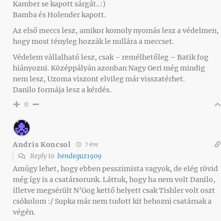
Kamber se kapott sárgát..:)
Bamba és Holender kapott.
Az első meccs lesz, amikor komoly nyomás lesz a védelmen,
hogy most tényleg hozzák le nullára a meccset.
Védelem vállalható lesz, csak – remélhetőleg – Batik fog
hiányozni. Középpályán azonban Nagy Geri még mindig
nem lesz, Uzoma viszont elvileg már visszatérhet.
Danilo formája lesz a kérdés.
0
Andris Koncsol
7 éve
Reply to
bendeguz1909
Amúgy lehet, hogy ebben pesszimista vagyok, de elég rövid
még így is a csatársorunk. Láttuk, hogy ha nem volt Danilo,
illetve megsérült N’Gog kettő helyett csak Tishler volt oszt
csókolom :/ Supka már nem tudott kit behozni csatárnak a
végén.