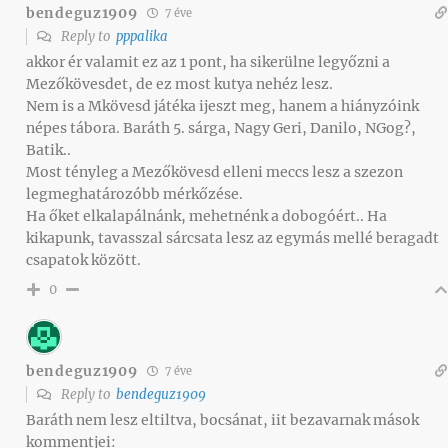
bendeguz1909
7 éve
Reply to
pppalika
akkor ér valamit ez az 1 pont, ha sikerülne legyőzni a
Mezőkövesdet, de ez most kutya nehéz lesz.
Nem is a Mkövesd játéka ijeszt meg, hanem a hiányzóink
népes tábora. Baráth 5. sárga, Nagy Geri, Danilo, NGog?,
Batik..
Most tényleg a Mezőkövesd elleni meccs lesz a szezon
legmeghatározóbb mérkőzése.
Ha őket elkalapálnánk, mehetnénk a dobogóért.. Ha
kikapunk, tavasszal sárcsata lesz az egymás mellé beragadt
csapatok között.
0
bendeguz1909
7 éve
Reply to
bendeguz1909
Baráth nem lesz eltiltva, bocsánat, iit bezavarnak mások
kommentjei: