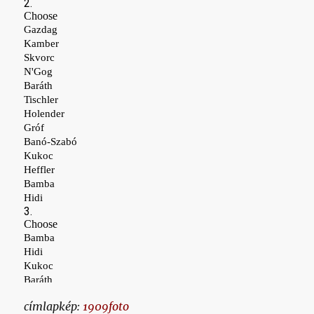
címlapkép:
1909foto