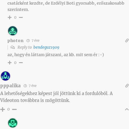
csatárként kezdte, de Erdélyi Boti gyorsabb, erőszakosabb
szerintem.
0
photon
7 éve
Reply to
bendeguz1909
az, hogy én láttam játszani, az kb. mit sem ér :-)
0
pppalika
7 éve
A lehetőségekhez képest jól jöttünk ki a fordulóból. A
Videoton továbbra is mögöttünk.
0