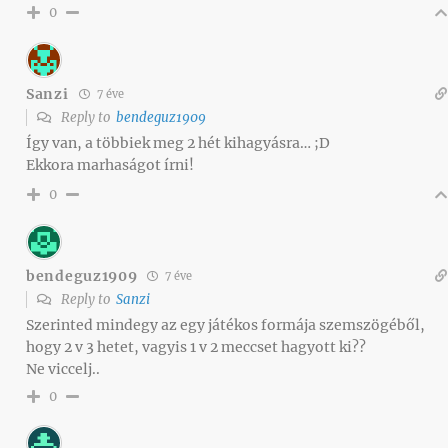
0
Sanzi
7 éve
Reply to
bendeguz1909
Így van, a többiek meg 2 hét kihagyásra… ;D
Ekkora marhaságot írni!
0
bendeguz1909
7 éve
Reply to
Sanzi
Szerinted mindegy az egy játékos formája szemszögéből,
hogy 2 v 3 hetet, vagyis 1 v 2 meccset hagyott ki??
Ne viccelj..
0