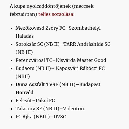
A kupa nyolcaddöntőjének (meccsek
februárban)
teljes sorsolása
:
Mezőkövesd Zsóry FC–Szombathelyi
Haladás
Soroksár SC (NB II)–TARR Andráshida SC
(NB III)
Ferencvárosi TC–Kisvárda Master Good
Budaörs (NB II)– Kaposvári Rákóczi FC
(NBII)
Duna Aszfalt TVSE (NB II)–Budapest
Honvéd
Felcsút–Paksi FC
Taksony SE (NBIII)–Videoton
FC Ajka (NBIII)–DVSC