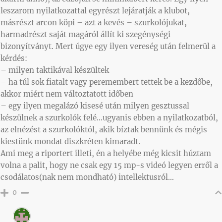
leszarom nyilatkozattal egyrészt lejáratják a klubot,
másrészt arcon köpi – azt a kevés – szurkolójukat,
harmadrészt saját magáról állít ki szegénységi
bizonyítványt. Mert úgye egy ilyen vereség után felmerül a
kérdés:
– milyen taktikával készültek
– ha túl sok fiatalt vagy peremembert tettek be a kezdőbe,
akkor miért nem változtatott időben
– egy ilyen megalázó kisesé után milyen gesztussal
készülnek a szurkolók felé…ugyanis ebben a nyilatkozatból,
az elnézést a szurkolóktól, akik bíztak bennünk és mégis
kiestünk mondat diszkréten kimaradt.
Ami meg a riportert illeti, én a helyébe még kicsit húztam
volna a palit, hogy ne csak egy 15 mp-s videó legyen erről a
csodálatos(nak nem mondható) intellektusról…
0