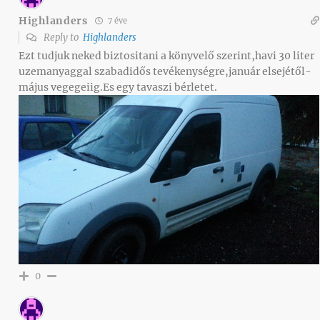
Highlanders
7 éve
Reply to
Highlanders
Ezt tudjuk neked biztositani a könyvelő szerint,havi 30 liter
uzemanyaggal szabadidős tevékenységre,január elsejétől-
május vegegeiig.Es egy tavaszi bérletet.
0