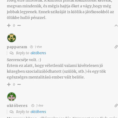
főleg erre mifelénk. A külföldi profik sokszorosát keresik,
megvan mindenük, és mégis hajtja őket a vágy,hogy még
jobbak legyenek. Ennek szikráját is kiölik a játékosokból az
ölükbe hulló pénzzel.
0
papparam
7 éve
Reply to
októberes
Szerencséje volt. :)
Értem ez alatt, hogy véletlenül valami kivételesen jó
közegben szocializálódhatott (szülõk, stb.) és egy tök
egészséges mentalitású ember vált belõle.
0
októberes
7 éve
Reply to
októberes