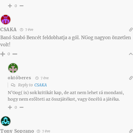
0
CSAKA
7 éve
Banó Szabó Bencét feldobhatja a gól. NGog nagyon önzetlen
volt!
0
októberes
7 éve
Reply to
CSAKA
N’Gog( is) sok kritikát kap, de azt nem lehet rá mondani,
hogy nem erőlteti az összjátékot, vagy öncélú a játéka.
0
Tony Soprano
7 éve