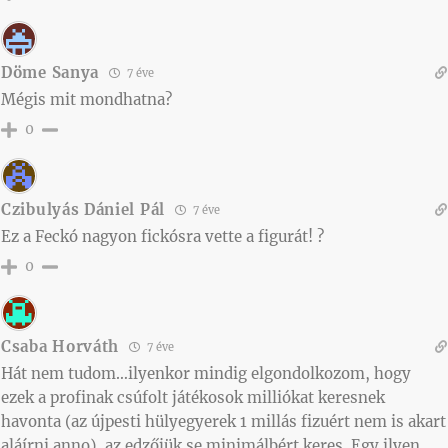
Döme Sanya
7 éve
Mégis mit mondhatna?
0
Czibulyás Dániel Pál
7 éve
Ez a Feckó nagyon fickósra vette a figurát! ?
0
Csaba Horváth
7 éve
Hát nem tudom…ilyenkor mindig elgondolkozom, hogy
ezek a profinak csúfolt játékosok milliókat keresnek
havonta (az újpesti hülyegyerek 1 millás fizuért nem is akart
aláírni anno), az edzőjük se minimálbért keres. Egy ilyen