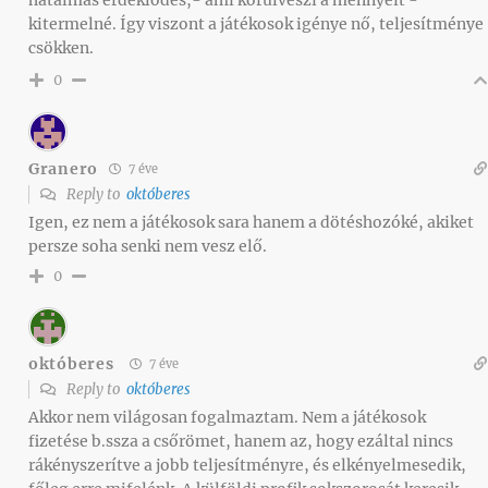
hatalmas érdeklődés,- ami körűlveszi a mennyeit -
kitermelné. Így viszont a játékosok igénye nő, teljesítménye
csökken.
0
Granero
7 éve
Reply to
októberes
Igen, ez nem a játékosok sara hanem a dötéshozóké, akiket
persze soha senki nem vesz elő.
0
októberes
7 éve
Reply to
októberes
Akkor nem világosan fogalmaztam. Nem a játékosok
fizetése b.ssza a csőrömet, hanem az, hogy ezáltal nincs
rákényszerítve a jobb teljesítményre, és elkényelmesedik,