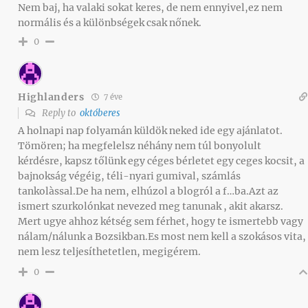
Nem baj, ha valaki sokat keres, de nem ennyivel,ez nem
normális és a különbségek csak nőnek.
0
Highlanders
7 éve
Reply to
októberes
A holnapi nap folyamán küldök neked ide egy ajánlatot.
Tömören; ha megfelelsz néhány nem túl bonyolult
kérdésre, kapsz tőlünk egy céges bérletet egy ceges kocsit, a
bajnokság végéig, téli-nyari gumival, számlás
tankolàssal.De ha nem, elhúzol a blogról a f…ba.Azt az
ismert szurkolónkat nevezed meg tanunak , akit akarsz.
Mert ugye ahhoz kétség sem férhet, hogy te ismertebb vagy
nálam/nálunk a Bozsikban.Es most nem kell a szokásos vita,
nem lesz teljesíthetetlen, megigérem.
0