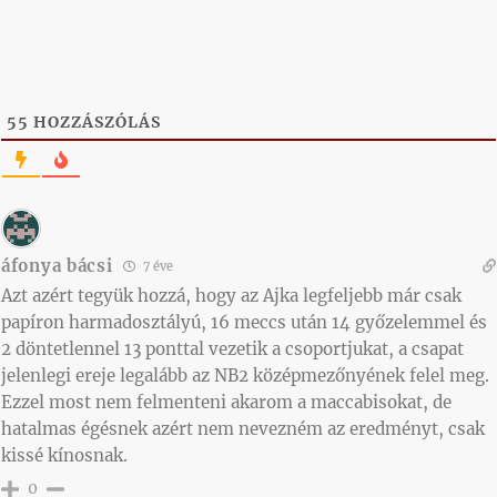
55
HOZZÁSZÓLÁS
áfonya bácsi
7 éve
Azt azért tegyük hozzá, hogy az Ajka legfeljebb már csak
papíron harmadosztályú, 16 meccs után 14 győzelemmel és
2 döntetlennel 13 ponttal vezetik a csoportjukat, a csapat
jelenlegi ereje legalább az NB2 középmezőnyének felel meg.
Ezzel most nem felmenteni akarom a maccabisokat, de
hatalmas égésnek azért nem nevezném az eredményt, csak
kissé kínosnak.
0