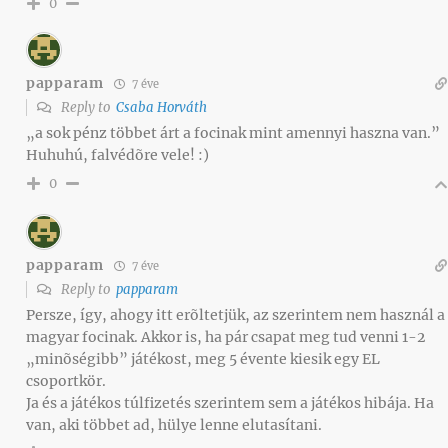
0
papparam
7 éve
Reply to
Csaba Horváth
„a sok pénz többet árt a focinak mint amennyi haszna van.”
Huhuhú, falvédõre vele! :)
0
papparam
7 éve
Reply to
papparam
Persze, így, ahogy itt erõltetjük, az szerintem nem használ a
magyar focinak. Akkor is, ha pár csapat meg tud venni 1-2
„minõségibb” játékost, meg 5 évente kiesik egy EL
csoportkör.
Ja és a játékos túlfizetés szerintem sem a játékos hibája. Ha
van, aki többet ad, hülye lenne elutasítani.