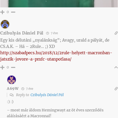
0
Czibulyás Dániel Pál
7 éve
Egy kis délutáni „nyalánkság”; Avagy, urald a pályát, de
CS.A.K. – Há – 2Rule… ;) XD
http://szabadpecs.hu/2018/12/2rule-helyett-macronban-
jatszik-jovore-a-pmfc-utanpotlasa/
0
A69W
7 éve
Reply to
Czibulyás Dániel Pál
:) :)
– most már áldom Hemingwayt az öt éves szerződés
aláírásáért a Macronnal!