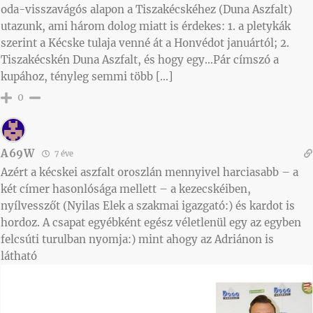
oda-visszavágós alapon a Tiszakécskéhez (Duna Aszfalt)
utazunk, ami három dolog miatt is érdekes: 1. a pletykák
szerint a Kécske tulaja venné át a Honvédot januártól; 2.
Tiszakécskén Duna Aszfalt, és hogy egy…Pár címszó a
kupához, tényleg semmi több […]
0
A69W
7 éve
Azért a kécskei aszfalt oroszlán mennyivel harciasabb – a
két címer hasonlósága mellett – a kezecskéiben,
nyílvesszőt (Nyilas Elek a szakmai igazgató:) és kardot is
hordoz. A csapat egyébként egész véletlenül egy az egyben
felcsúti turulban nyomja:) mint ahogy az Adriánon is
látható