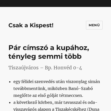
Mastodon
Csak a Kispest!
MENÜ
Pár címszó a kupához,
tényleg semmi több
Tiszaújváros – Bp. Honvéd 0-4
egy félidei szenvedés után viszonylag simán
továbbmentünk, miközben Banó-Szabó
meglőtte az első gólját tétmeccsen.
a következő körben, már tavasszal és oda-
visszavágós alapon a Tiszakécskéhez (Duna