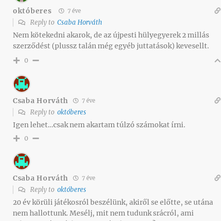
októberes
7 éve
Reply to
Csaba Horváth
Nem kötekedni akarok, de az újpesti hülyegyerek 2 millás
szerződést (plussz talán még egyéb juttatások) kevesellt.
0
Csaba Horváth
7 éve
Reply to
októberes
Igen lehet…csak nem akartam túlzó számokat írni.
0
Csaba Horváth
7 éve
Reply to
októberes
20 év körüli játékosról beszélünk, akiről se előtte, se utána
nem hallottunk. Mesélj, mit nem tudunk srácról, ami