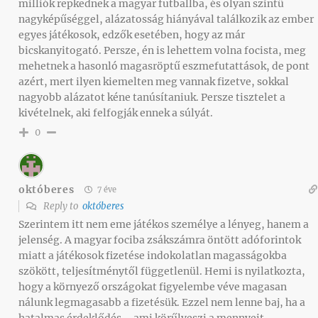
milliók repkednek a magyar futballba, és olyan szintű
nagyképűséggel, alázatosság hiányával találkozik az ember
egyes játékosok, edzők esetében, hogy az már
bicskanyitogató. Persze, én is lehettem volna focista, meg
mehetnek a hasonló magasröptű eszmefutattások, de pont
azért, mert ilyen kiemelten meg vannak fizetve, sokkal
nagyobb alázatot kéne tanúsítaniuk. Persze tisztelet a
kivételnek, aki felfogják ennek a súlyát.
0
októberes
7 éve
Reply to
októberes
Szerintem itt nem eme játékos személye a lényeg, hanem a
jelenség. A magyar fociba zsákszámra öntött adóforintok
miatt a játékosok fizetése indokolatlan magasságokba
szökött, teljesítménytől függetlenül. Hemi is nyilatkozta,
hogy a környező országokat figyelembe véve magasan
nálunk legmagasabb a fizetésük. Ezzel nem lenne baj, ha a