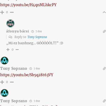
https://youtu.be/H4qnMLhkcPY
0
áfonya bácsi
7 éve
Reply to
Tony Soprano
„Mi ez bazdmeg… GÓÓÓÓÓL!!!” :D
0
Tony Soprano
7 éve
https://youtu.be/Sb5q28t63VY
0
Tony Soprano
7 éve