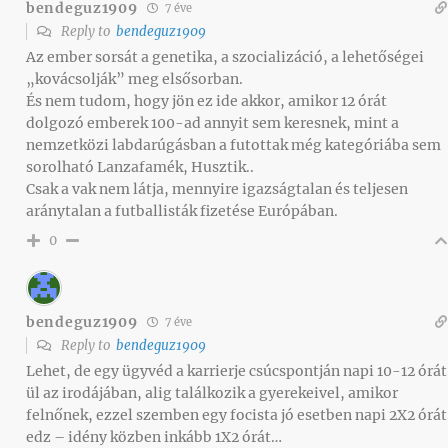
bendeguz1909
7 éve
Reply to
bendeguz1909
Az ember sorsát a genetika, a szocializáció, a lehetőségei
„kovácsolják” meg elsősorban.
És nem tudom, hogy jön ez ide akkor, amikor 12 órát
dolgozó emberek 100-ad annyit sem keresnek, mint a
nemzetközi labdarúgásban a futottak még kategóriába sem
sorolható Lanzafamék, Husztik..
Csak a vak nem látja, mennyire igazságtalan és teljesen
aránytalan a futballisták fizetése Európában.
0
bendeguz1909
7 éve
Reply to
bendeguz1909
Lehet, de egy ügyvéd a karrierje csúcspontján napi 10-12 órát
ül az irodájában, alig találkozik a gyerekeivel, amikor
felnőnek, ezzel szemben egy focista jó esetben napi 2X2 órát
edz – idény közben inkább 1X2 órát…