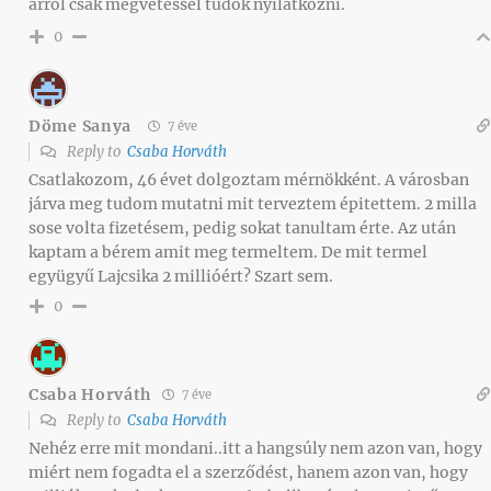
arról csak megvetéssel tudok nyilatkozni.
0
Döme Sanya
7 éve
Reply to
Csaba Horváth
Csatlakozom, 46 évet dolgoztam mérnökként. A városban
járva meg tudom mutatni mit terveztem épitettem. 2 milla
sose volta fizetésem, pedig sokat tanultam érte. Az után
kaptam a bérem amit meg termeltem. De mit termel
együgyű Lajcsika 2 millióért? Szart sem.
0
Csaba Horváth
7 éve
Reply to
Csaba Horváth
Nehéz erre mit mondani..itt a hangsúly nem azon van, hogy
miért nem fogadta el a szerződést, hanem azon van, hogy