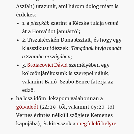
Aszfalt) utazunk, ami három dolog miatt is
érdekes:
1. a
pletykák
szerint a Kécske tulaja
venné
át a Honvédot januártól;
2. Tiszakécskén Duna Aszfalt, és hogy egy
klasszikust idézzek:
Tangónak hívja magát
a Szamba országában;
3.
Stoiacovici Dávid
személyében egy
kölcsönjátékosunk is szerepel náluk,
valamint Banó-Szabó Bence faterja az
edző.
ha lesz időm, lekapom valahonnan a
gólvideót
(24:29-től, valamint 05:20-től
Vernes érintés nélküli szöglete Kemenes
kapujába), és kitesszük a
megfelelő helyre
.