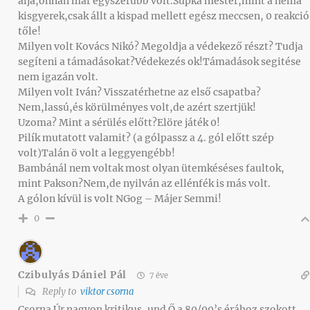
alja,onnan már egyszerűbb volt.Supka mester,mint a néma
kisgyerek,csak állt a kispad mellett egész meccsen, 0 reakció
tőle!
Milyen volt Kovács Nikó? Megoldja a védekező részt? Tudja
segíteni a támadásokat?Védekezés ok!Támadások segitése
nem igazán volt.
Milyen volt Iván? Visszatérhetne az első csapatba?
Nem,lassú,és körülményes volt,de azért szertjük!
Uzoma? Mint a sérülés előtt?Elöre játék 0!
Pilík mutatott valamit? (a gólpassz a 4. gól előtt szép
volt)Talán ö volt a leggyengébb!
Bambánál nem voltak most olyan ütemkéséses faultok,
mint Pakson?Nem,de nyilván az ellénfék is más volt.
A gólon kívül is volt NGog – Májer Semmi!
0
Czibulyás Dániel Pál
7 éve
Reply to
viktor csorna
Csorna Úr nagyon kritikus, und Ő a 80/90’s érához szokott