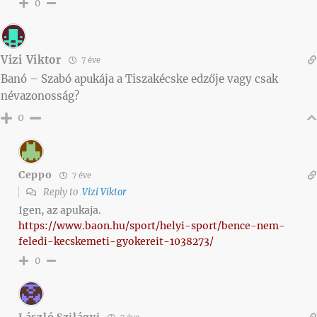
0
Vizi Viktor
7 éve
Banó – Szabó apukája a Tiszakécske edzője vagy csak
névazonosság?
0
Ceppo
7 éve
Reply to
Vizi Viktor
Igen, az apukaja.
https://www.baon.hu/sport/helyi-sport/bence-nem-
feledi-kecskemeti-gyokereit-1038273/
0