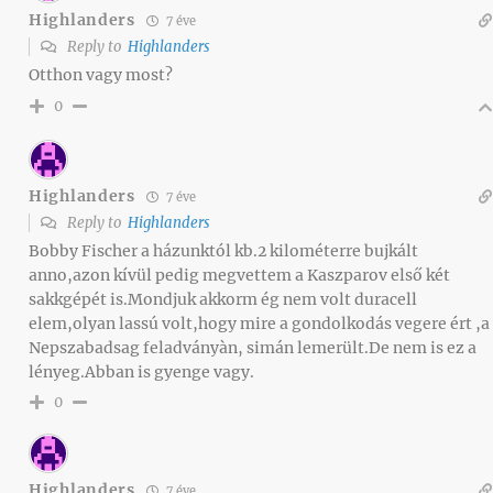
Highlanders
7 éve
Reply to
Highlanders
Otthon vagy most?
0
Highlanders
7 éve
Reply to
Highlanders
Bobby Fischer a házunktól kb.2 kilométerre bujkált
anno,azon kívül pedig megvettem a Kaszparov első két
sakkgépét is.Mondjuk akkorm ég nem volt duracell
elem,olyan lassú volt,hogy mire a gondolkodás vegere ért ,a
Nepszabadsag feladványàn, simán lemerült.De nem is ez a
lényeg.Abban is gyenge vagy.
0
Highlanders
7 éve