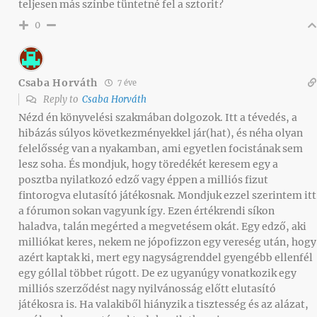
teljesen más színbe tüntetné fel a sztorit?
0
Csaba Horváth
7 éve
Reply to
Csaba Horváth
Nézd én könyvelési szakmában dolgozok. Itt a tévedés, a
hibázás súlyos következményekkel jár(hat), és néha olyan
felelősség van a nyakamban, ami egyetlen focistának sem
lesz soha. És mondjuk, hogy töredékét keresem egy a
posztba nyilatkozó edző vagy éppen a milliós fizut
fintorogva elutasító játékosnak. Mondjuk ezzel szerintem itt
a fórumon sokan vagyunk így. Ezen értékrendi síkon
haladva, talán megérted a megvetésem okát. Egy edző, aki
milliókat keres, nekem ne jópofizzon egy vereség után, hogy
azért kaptak ki, mert egy nagyságrenddel gyengébb ellenfél
egy góllal többet rúgott. De ez ugyanúgy vonatkozik egy
milliós szerződést nagy nyilvánosság előtt elutasító
játékosra is. Ha valakiből hiányzik a tisztesség és az alázat,