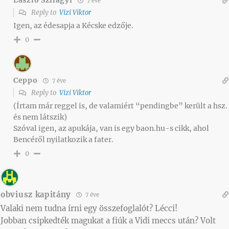
László Szilágyi
7 éve
Reply to
Vizi Viktor
Igen, az édesapja a Kécske edzője.
0
Ceppo
7 éve
Reply to
Vizi Viktor
(Írtam már reggel is, de valamiért “pendingbe” került a hsz.
és nem látszik)
Szóval igen, az apukája, van is egy baon.hu-s cikk, ahol
Bencéről nyilatkozik a fater.
0
obviusz kapitány
7 éve
Valaki nem tudna írni egy összefoglalót? Lécci!
Jobban csipkedték magukat a fiúk a Vidi meccs után? Volt