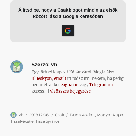
Állítsd be, hogy a Csakblogot mindig az elsők
között lásd a Google keresőben
Szerző:
vh
Egy lőrinci kispesti Kőbányáról. Megtalálsz
Blueskyon
,
emailt
itt tudsz írni nekem, ha pedig
üzennél, akkor
Signalon
vagy
Telegramon
keress. ||
vh összes bejegyzése
Szerző
Közzétéve
Kategória
Címke
vh
2018.12.06.
Csak
Duna Aszfalt
,
Magyar Kupa
,
Tiszakécske
,
Tiszaújváros