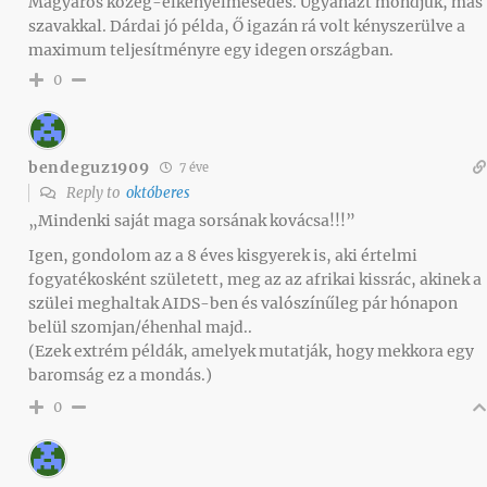
Magyaros közeg-elkényelmesedés. Ugyanazt mondjuk, más
szavakkal. Dárdai jó példa, Ő igazán rá volt kényszerülve a
maximum teljesítményre egy idegen országban.
0
bendeguz1909
7 éve
Reply to
októberes
„Mindenki saját maga sorsának kovácsa!!!”
Igen, gondolom az a 8 éves kisgyerek is, aki értelmi
fogyatékosként született, meg az az afrikai kissrác, akinek a
szülei meghaltak AIDS-ben és valószínűleg pár hónapon
belül szomjan/éhenhal majd..
(Ezek extrém példák, amelyek mutatják, hogy mekkora egy
baromság ez a mondás.)
0