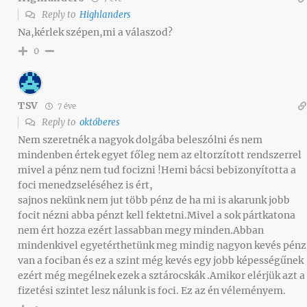
Reply to
Highlanders
Na,kérlek szépen,mi a válaszod?
0
TSV
7 éve
Reply to
októberes
Nem szeretnék a nagyok dolgába beleszólni és nem
mindenben értek egyet főleg nem az eltorzított rendszerrel
mivel a pénz nem tud focizni !Hemi bácsi bebizonyította a
foci menedzseléséhez is ért,
sajnos nekünk nem jut több pénz de ha mi is akarunk jobb
focit nézni abba pénzt kell fektetni.Mivel a sok pártkatona
nem ért hozza ezért lassabban megy minden.Abban
mindenkivel egyetérthetünk meg mindig nagyon kevés pénz
van a fociban és ez a szint még kevés egy jobb képességűnek
ezért még megélnek ezek a sztárocskák .Amikor elérjük azt a
fizetési szintet lesz nálunk is foci. Ez az én véleményem.