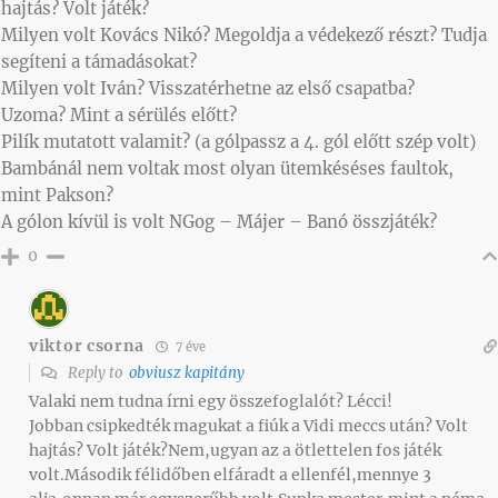
hajtás? Volt játék?
Milyen volt Kovács Nikó? Megoldja a védekező részt? Tudja
segíteni a támadásokat?
Milyen volt Iván? Visszatérhetne az első csapatba?
Uzoma? Mint a sérülés előtt?
Pilík mutatott valamit? (a gólpassz a 4. gól előtt szép volt)
Bambánál nem voltak most olyan ütemkéséses faultok,
mint Pakson?
A gólon kívül is volt NGog – Májer – Banó összjáték?
0
viktor csorna
7 éve
Reply to
obviusz kapitány
Valaki nem tudna írni egy összefoglalót? Lécci!
Jobban csipkedték magukat a fiúk a Vidi meccs után? Volt
hajtás? Volt játék?Nem,ugyan az a ötlettelen fos játék
volt.Második félidőben elfáradt a ellenfél,mennye 3