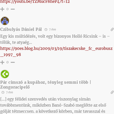
https://youtu.be/TZMucF8heP4?t=12
0
Czibulyás Dániel Pál
7 éve
Egy kis múltidézés, volt egy bizonyos Holló Ricsink – is –
tőlük, te atyaég…
https://90es.blog.hu/2009/03/19/tiszakecske_fc_eurobusz
_1997_98
0
Pár címszó a kupához, tényleg semmi több |
Zongoracipelő
7 éve
[…] egy félidei szenvedés után viszonylag simán
továbbmentünk, miközben Banó-Szabó meglőtte az első
gólját tétmeccsen. a következő körben, már tavasszal és