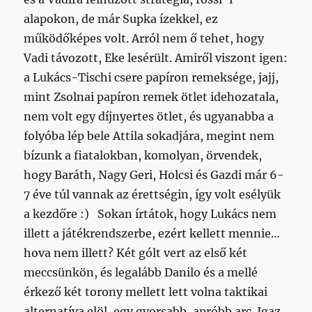
alapokon, de már Supka ízekkel, ez
működőképes volt. Arról nem ő tehet, hogy
Vadi távozott, Eke lesérült. Amiről viszont igen:
a Lukács-Tischi csere papíron remeksége, jajj,
mint Zsolnai papíron remek ötlet idehozatala,
nem volt egy díjnyertes ötlet, és ugyanabba a
folyóba lép bele Attila sokadjára, megint nem
bízunk a fiatalokban, komolyan, örvendek,
hogy Baráth, Nagy Geri, Holcsi és Gazdi már 6-
7 éve túl vannak az érettségin, így volt esélyük
a kezdőre :) Sokan írtátok, hogy Lukács nem
illett a játékrendszerbe, ezért kellett mennie…
hova nem illett? Két gólt vert az első két
meccsünkön, és legalább Danilo és a mellé
érkező két torony mellett lett volna taktikai
alternatíva elöl, egy gyorsabb, apróbb arc. Igaz