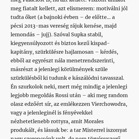
meg fiatalt kellett, azt elismerem: motiválni jól
tudta őket (a bajnoki évben – de előtte… a
pécsi 2013-mas vereség rájuk kenése, majd
lemondás – jujj). Szóval Supka stabil,
kiegyensúlyozott és biztos kezű kispad-
kapitány, szürkülésre hajlamosan – kérdés,
ebből az egyrészt nála menetrendszerinti,
másrészt a jelenlegi körülmények szüle
szürkülésből ki tudunk e kászálódni tavasszal.
Én szurkolok neki, mert még mindig a jelenlegi
legjobb megoldás Rossi után – aki meg random
olasz edzőért sír, az emlékezzen Vierchowodra,
vagy a jelenleginél is fényévekkel
nézhetetlenebb rottyra, amit Morales
produkált, és lássuk be: a tar Misterrel iszonyat
nagy szerencsénk volt, de nem törvényszerű,