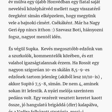
év múlva egy újabb Honvédban egy fiatal saját
nevelésű középhátvéd mellett nagy visszatérő
öregként simán elképzelem, hogy megyünk
vele a bajnoki címért. Csékáként. Már ha Nagy
Geri épp nincs itthon :) Szevasz Boti, hiányozni
fogsz, nagyot mentél idén.
És végül Supka. Kevés megosztóbb edzőnk van
a szurkolók, kommentelők körében, és ezt
valahol igazságtalannak érzem. Ha Rossit egy
nagyon szigorúan 10-es skálán 8,5-9-es
edzőnek tartom jelenleg (akiből lesz 10/10-is) ,
akkor Supitó 7,5-8, simán. De nem 4, aminek
sokan itt lefestik. A nyári melója szerintem
pedáns volt. Egy vezéreit vesztett keretet kaott
össze, jó hangulatú brigáddá (dirr) kalapálva,
és a Vadira felhúzott stratégia, rossi-i