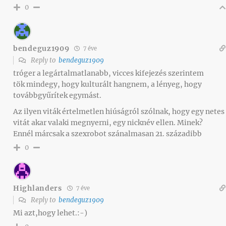
0
bendeguz1909
7 éve
Reply to
bendeguz1909
tróger a legártalmatlanabb, vicces kifejezés szerintem
tök mindegy, hogy kulturált hangnem, a lényeg, hogy
továbbgyűrítek egymást.
Az ilyen viták értelmetlen hiúságról szólnak, hogy egy netes
vitát akar valaki megnyerni, egy nicknév ellen. Minek?
Ennél márcsak a szexrobot szánalmasan 21. századibb
0
Highlanders
7 éve
Reply to
bendeguz1909
Mi azt,hogy lehet.:-)