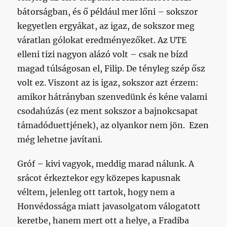
bátorságban, és ő például mer lőni – sokszor
kegyetlen ergyákat, az igaz, de sokszor meg
váratlan gólokat eredményezőket. Az UTE
elleni tizi nagyon alázó volt – csak ne bízd
magad túlságosan el, Filip. De tényleg szép ősz
volt ez. Viszont az is igaz, sokszor azt érzem:
amikor hátrányban szenvedünk és kéne valami
csodahúzás (ez ment sokszor a bajnokcsapat
támadóduettjének), az olyankor nem jön. Ezen
még lehetne javítani.
Gróf – kivi vagyok, meddig marad nálunk. A
srácot érkeztekor egy közepes kapusnak
véltem, jelenleg ott tartok, hogy nem a
Honvédossága miatt javasolgatom válogatott
keretbe, hanem mert ott a helye, a Fradiba