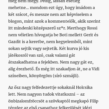
még nem megy. Pedig, lassan esetleg
mehetne… mondom ezt úgy, hogy imádom a
két srácot, és messze nem azt képviselem a
blogon, mint azok a kommentelők, akik szerint
itt mindenki középszerű sz*r. Merthogy Rossi
nem véletlen hívogatja be Boti mellett Gerit és
Gazdit is a keretbe, nem kegyelemből, mint
sokan sejtik vagy sejtetik. Két kurva jó kis
játékosról van szó, csak valami gát
átszakadhatna a fejekben. Nem nagy gát ez,
alig érezhető. És még itt szakadjon át, ne a Vidi
színeiben, könyörgöm (síró szmájli).
Az ősz nagy felfedezettje sokaknál Holcsika
lett. Nem nagyon tudok vitatkozni – az
önbizalomfröccsöt a szövkaptól megkapó Filip
tényleg az első csapathoz felkerülését idézi