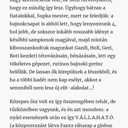
hogy ez mindig így lesz. Úgyhogy bátran a
fiatalokkal, Supka mester, mert ne feledjük: a
bajnokcsapat is abból lett, hogy lenyomtunk 4,
hol jobb, de sokszor inkább rosszabb idényt a
későbbi sampionok magjával, majd miután
kibosszankodtuk magunkat Gazdi, Holi, Geri,
Boti kezdeti tétovázásain, bénázásain, lett egy
tökéletes gépezet, rutinos bajnoki gerinc
belőlük. De lassan ők kirepülnek a fészekből, és
ha a többi kadét nem kap esélyt, akkor a
semmiből nem lesz új elit-alakulat…!
Közepes ősz volt ez így összessgében tehát, de
tűzközelben vagyunk, és én azt mondom: a
nyári események után ez így V.Á.L.L.A.H.A.T.Ó.
(a központozást látva Fanta ráharap a globus