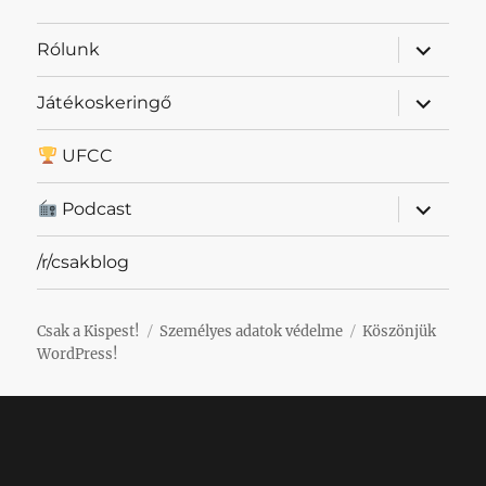
almenü
Rólunk
szétnyit
almenü
Játékoskeringő
szétnyit
UFCC
almenü
Podcast
szétnyit
/r/csakblog
Csak a Kispest!
Személyes adatok védelme
Köszönjük
WordPress!