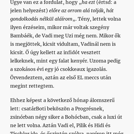
Ugye van ez a fordulat, hogy „
ha ezt
(értsd: a
jelen helyezést)
előre az orrom alá tolják, hát
gondolkodás nélkül aláírom
„. Tény, lettek volna
ilyen érzéseim, mikor már voltak szegény
Bambáék, de Vadi meg Uzi még nem. Mikor ők
is megjöttek, kicsit vidultam, Vadinál nem is
kicsit. Ő úgy kellett az infidót vesztett
lelkeknek, mint egy falat kenyér. Uzoma pedig
a szokásos évi egy jó csokkeaux igazolás.
Örvendeztem, aztán az első EL meccs után
megint rettegtem.
Ehhez képest a következő hónap álomszerű
lett: csatárBoti beköszön a Progrésnek,
zsinórban négy siker a Bohócban, csak a luxi út
ne lett volna. Aztán Vadi el, Pilik és Hidi és
Tischler ide, és őszintén szólva, papíron itt még