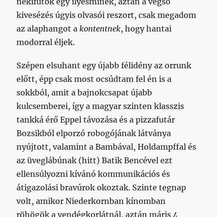
nekifutok egy ilyesminek, aztán a végső
kivesézés úgyis olvasói reszort, csak megadom
az alaphangot a
kontentnek
, hogy hantai
modorral éljek.
Szépen elsuhant egy újabb félidény az orrunk
előtt, épp csak most ocsúdtam fel én is a
sokkból, amit a bajnokcsapat újabb
kulcsemberei, így a magyar szinten klasszis
tankká érő Eppel távozása és a pizzafutár
Bozsikból elporzó robogójának látványa
nyújtott, valamint a Bambával, Holdampffal és
az üveglábúnak (hitt) Batik Bencével ezt
ellensúlyozni kívánó kommunikációs és
átigazolási bravúrok okoztak. Szinte tegnap
volt, amikor Niederkornban kínomban
röhögök a vendégkorlátnál, aztán máris 4