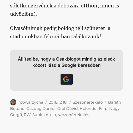
sóletkonzervének a dobozára otthon, innen is
üdvözlöm).
Olvasóinknak pedig boldog téli szünetet, a
stadionokban februárban találkozunk!
Állítsd be, hogy a Csakblogot mindig az elsők
között lásd a Google keresőben
Szerző
Közzétéve
Kategória
Címke
robwarzycha
2018.12.18.
Szezonértékelő
Baráth
Botond
,
Gazdag Dániel
,
Gróf Dávid
,
Holender Filip
,
Nagy
Gergő
,
RW
,
Supka Attila
,
szezonértékelés