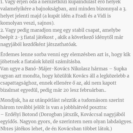
1. Vagy érjen oda a nemzetközi kupaindulást érő helyek
valamelyikére a bajnokságban, ami minden bizonnyal a 3.
helyet jelenti majd (a kupát idén a Fradi és a Vidi is
komolyan veszi, sajnos).
2. Vagy pedig maradjon meg egy stabil csapat, amelybe
beépít 2-3 fiatal játékost , akik a következő idénytől már
nagyjából kezdőként játszathatóak.
Érdemes lenne sorba venni egy elemzésben azt is, hogy kik
jöhetnek a fiatalok közül számításba.
Van ugye a Banó-Májer-Kovács Nikolasz hármas – Supka
ugyan azt mondta, hogy közülük Kovács áll a legközelebb a
csapattagsághoz, ennek ellenére ő az, aki nem kapott
bizalmat egyedül, pedig már 20 lesz februárban..
Mondjuk, ha az utánpótlást nézzük a tudomásom szerint
három további jelölt is van a jobbhátvéd posztra:
– Erdélyi Botond (Dorogban játszik, Kováccsal nagyjából
egyidős. Nagyon gyors, de szerintem nem olyan labdaügyes.
Nb1es játékos lehet, de én Kovácsban többet látok.)