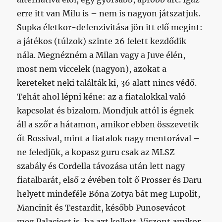
erre itt van Milu is – nem is nagyon játszatjuk.
Supka életkor-defenzivitása jön itt elő megint:
a játékos (túlzok) szinte 26 felett kezdődik
nála. Megnézném a Milan vagy a Juve élén,
most nem viccelek (nagyon), azokat a
kereteket neki találták ki, 36 alatt nincs védő.
Tehát ahol lépni kéne: az a fiatalokkal való
kapcsolat és bizalom. Mondjuk attól is égnek
áll a szőr a hátamon, amikor ebben összevetik
őt Rossival, mint a fiatalok nagy mentorával –
ne feledjük, a kopasz guru csak az MLSZ
szabály és Cordella távozása után lett nagy
fiatalbarát, első 2 évében tolt ő Prosser és Daru
helyett mindeféle Bóna Zotya bát meg Lupolit,
Mancinit és Testardit, később Punosevácot
meg Palaciost is, ha azt kellett. Viszont amikor