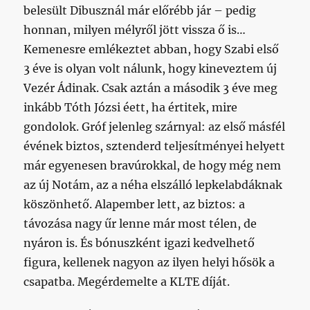
belesült Dibusznál már előrébb jár – pedig
honnan, milyen mélyről jött vissza ő is…
Kemenesre emlékeztet abban, hogy Szabi első
3 éve is olyan volt nálunk, hogy kineveztem új
Vezér Ádinak. Csak aztán a második 3 éve meg
inkább Tóth Józsi éett, ha értitek, mire
gondolok. Gróf jelenleg szárnyal: az első másfél
évének biztos, sztenderd teljesítményei helyett
már egyenesen bravúrokkal, de hogy még nem
az új Notám, az a néha elszálló lepkelabdáknak
köszönhető. Alapember lett, az biztos: a
távozása nagy űr lenne már most télen, de
nyáron is. És bónuszként igazi kedvelhető
figura, kellenek nagyon az ilyen helyi hősök a
csapatba. Megérdemelte a KLTE díját.