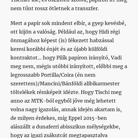
nem tűnt rossz ötletnek a transzfer.
Mert a papír sok mindent elbír, a gyep kevésbé,
ott kijön a valóság. Például az, hogy Hidi régi
önmagához képest (is) fékezett habzással
keresi korábbi énjét és az újabb külföldi
kontraktot… hogy Pilík papíron irányító, Vadi
meg nem, mégis utóbbi irányított, előbbi meg a
legrosszabb Portilla/Coira (én nem
szerettem)/Mancini/Bánföldi alibikarmester
töltelékek rémképeit idézte. Hogy Tischi meg
anno az MTK-ból egyből jőve még lehetett
volna nagy igazolás, annak idején akartam is,
de milyen érdekes, míg Eppel 2015-ben
alászállt a dunaferri abisszikus mélységekbe,
hogy az igazi zsákutcát megtapasztalva