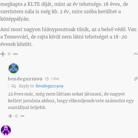
megkapta a KLTE díját, mint az év tehetsége. 18 éves, de
szerintem nála is még kb. 2 év, mire szóba kerülhet a
középpályán.
Ami most nagyon hiányposztnak tűnik, az a belső védő. Van
a Temesvári, de rajta kívül nem látni tehetséget a 18-20
évesek között.
0
bendeguz1909
7 éve
Reply to
bendeguz1909
22 éves már, még nem láttam sokat játszani, de nagyot
kellett javulnia ahhoz, hogy elkezdjenek vele számolni egy
osztállyal feljebb.
0