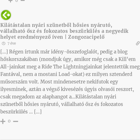
0
Kilátástalan nyári szünetből hősies nyárutó,
vállalható ősz és fokozatos beszürkülés a negyedik
helyet eredményező íven | Zongoracipelő
7 éve
[…] Régen írtunk már idény-összefoglalót, pedig a blog
hőskorszakában (mondjuk úgy, amikor még csak a Kill’em
All-jainkat meg a Ride The Lightningjainkat jelentettük meg
Fantával, nem a mostani Load-okat) ez milyen sztenderd
műsorszám volt. Most mindenesetre nekifutok egy
ilyesminek, aztán a végső kivesézés úgyis olvasói reszort,
csak megadom az alaphangot a…Kilátástalan nyári
szünetből hősies nyárutó, vállalható ősz és fokozatos
beszürkülés … […]
0