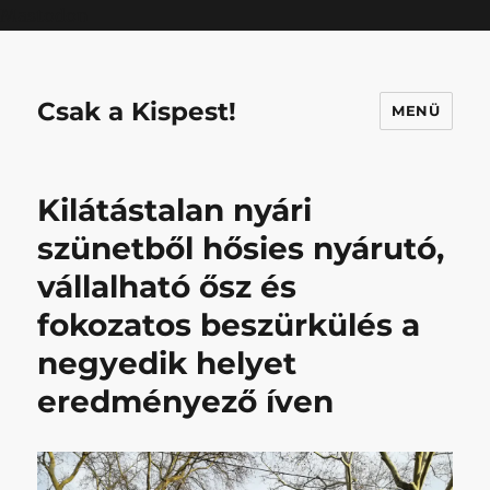
Mastodon
Csak a Kispest!
MENÜ
Kilátástalan nyári
szünetből hősies nyárutó,
vállalható ősz és
fokozatos beszürkülés a
negyedik helyet
eredményező íven