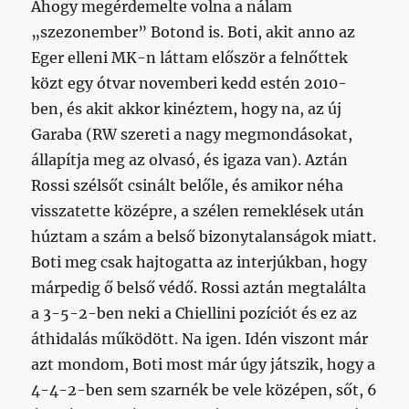
Ahogy megérdemelte volna a nálam
„szezonember” Botond is. Boti, akit anno az
Eger elleni MK-n láttam először a felnőttek
közt egy ótvar novemberi kedd estén 2010-
ben, és akit akkor kinéztem, hogy na, az új
Garaba (RW szereti a nagy megmondásokat,
állapítja meg az olvasó, és igaza van). Aztán
Rossi szélsőt csinált belőle, és amikor néha
visszatette középre, a szélen remeklések után
húztam a szám a belső bizonytalanságok miatt.
Boti meg csak hajtogatta az interjúkban, hogy
márpedig ő belső védő. Rossi aztán megtalálta
a 3-5-2-ben neki a Chiellini pozíciót és ez az
áthidalás működött. Na igen. Idén viszont már
azt mondom, Boti most már úgy játszik, hogy a
4-4-2-ben sem szarnék be vele középen, sőt, 6