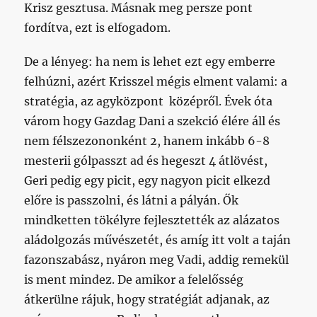
Krisz gesztusa. Másnak meg persze pont
fordítva, ezt is elfogadom.
De a lényeg: ha nem is lehet ezt egy emberre
felhúzni, azért Krisszel mégis elment valami: a
stratégia, az agyközpont középről. Évek óta
várom hogy Gazdag Dani a szekció élére áll és
nem félszezononként 2, hanem inkább 6-8
mesterii gólpasszt ad és hegeszt 4 átlövést,
Geri pedig egy picit, egy nagyon picit elkezd
előre is passzolni, és látni a pályán. Ők
mindketten tökélyre fejlesztették az alázatos
aládolgozás művészetét, és amíg itt volt a taján
fazonszabász, nyáron meg Vadi, addig remekül
is ment mindez. De amikor a felelősség
átkerülne rájuk, hogy stratégiát adjanak, az