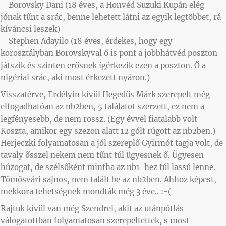
– Borovsky Dani (18 éves, a Honvéd Suzuki Kupán elég
jónak tűnt a srác, benne lehetett látni az egyik legtöbbet, rá
kíváncsi leszek)
– Stephen Adayilo (18 éves, érdekes, hogy egy
korosztályban Borovskyval ő is pont a jobbhátvéd poszton
játszik és szinten erősnek ígérkezik ezen a poszton. Ő a
nigériai srác, aki most érkezett nyáron.)
Visszatérve, Erdélyin kívül Hegedűs Márk szerepelt még
elfogadhatóan az nb2ben, 5 találatot szerzett, ez nem a
legfényesebb, de nem rossz. (Egy évvel fiatalabb volt
Koszta, amikor egy szezon alatt 12 gólt rúgott az nb2ben.)
Herjeczki folyamatosan a jól szereplő Gyirmót tagja volt, de
tavaly ősszel nekem nem tűnt túl ügyesnek ő. Ügyesen
húzogat, de szélsőként mintha az nb1-hez túl lassú lenne.
Tömösvári sajnos, nem talált be az nb2ben. Ahhoz képest,
mekkora tehetségnek mondták még 3 éve.. :-(
Rajtuk kívül van még Szendrei, akit az utánpótlás
válogatottban folyamatosan szerepeltettek, s most