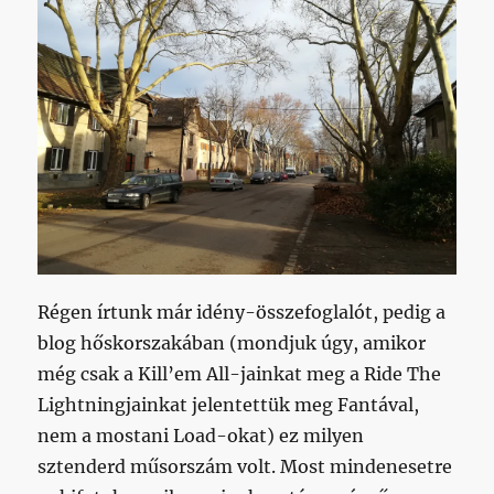
Régen írtunk már idény-összefoglalót, pedig a
blog hőskorszakában (mondjuk úgy, amikor
még csak a Kill’em All-jainkat meg a Ride The
Lightningjainkat jelentettük meg Fantával,
nem a mostani Load-okat) ez milyen
sztenderd műsorszám volt. Most mindenesetre