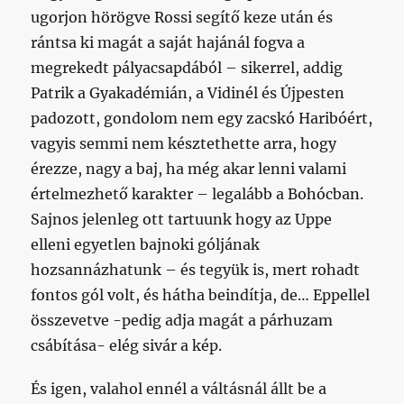
ugorjon hörögve Rossi segítő keze után és
rántsa ki magát a saját hajánál fogva a
megrekedt pályacsapdából – sikerrel, addig
Patrik a Gyakadémián, a Vidinél és Újpesten
padozott, gondolom nem egy zacskó Haribóért,
vagyis semmi nem késztethette arra, hogy
érezze, nagy a baj, ha még akar lenni valami
értelmezhető karakter – legalább a Bohócban.
Sajnos jelenleg ott tartuunk hogy az Uppe
elleni egyetlen bajnoki góljának
hozsannázhatunk – és tegyük is, mert rohadt
fontos gól volt, és hátha beindítja, de… Eppellel
összevetve -pedig adja magát a párhuzam
csábítása- elég sivár a kép.
És igen, valahol ennél a váltásnál állt be a