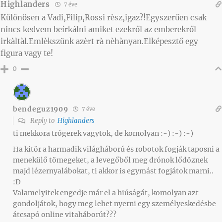
Highlanders
7 éve
Különösen a Vadi,Filip,Rossi rèsz,igaz?!Egyszerűen csak
nincs kedvem beírkálni amiket ezekről az emberekről
irkàltàl.Emlèkszünk azèrt rà nèhànyan.Elképesztő egy
figura vagy te!
0
bendeguz1909
7 éve
Reply to
Highlanders
ti mekkora trógerek vagytok, de komolyan :-) :-) :-)
Ha kitör a harmadik világháború és robotok fogják taposni a
menekülő tömegeket, a levegőből meg drónok lődöznek
majd lézernyalábokat, ti akkor is egymást fogjátok marni..
:D
Valamelyitek engedje már el a hiúságát, komolyan azt
gondoljátok, hogy meg lehet nyerni egy személyeskedésbe
átcsapó online vitaháborút???