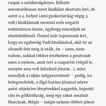
csapat a szürkevágányra. Először
automatikusan most kisiklást akartam írni, de
azért a 4. helyet (ami gyakorlatilag végig 3.
volt) kisiklásnak nevezni erős negatív
eufemizmus lenne, úgyhogy maradjuk az
elszürkülésnél. Ősszel már toposzunk lett,
hogy ez egybevág Vadi kiválásával, akit itt az
olvasók fele meg is utált, én – nem, nem
tudom, sokkal többre értékelem a gesztusát
ezen a nyáron, amit tett a csapatért (végül is,
ennyire sem volt kötelező jönnie…), mint
mondjuk a talján szégyentelenét – pedig, ha
belegondolok, a digó hatása józanul nézve
azért objektíve fényévekkel nagyobb, bajnoki
cím és gólkirályság, meg egy rakat assziszt
Marcinak. Mégis – mégis nekem többet jelent