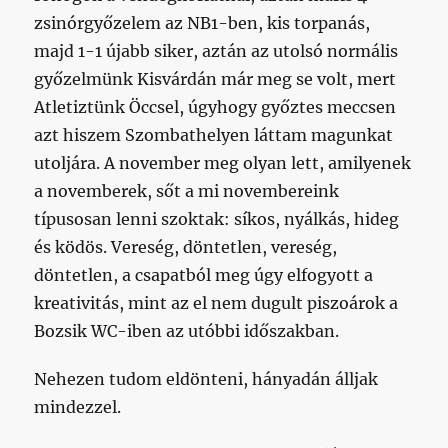
zsinórgyőzelem az NB1-ben, kis torpanás,
majd 1-1 újabb siker, aztán az utolsó normális
győzelmünk Kisvárdán már meg se volt, mert
Atletiztünk Öccsel, úgyhogy győztes meccsen
azt hiszem Szombathelyen láttam magunkat
utoljára. A november meg olyan lett, amilyenek
a novemberek, sőt a mi novembereink
típusosan lenni szoktak: síkos, nyálkás, hideg
és ködös. Vereség, döntetlen, vereség,
döntetlen, a csapatból meg úgy elfogyott a
kreativitás, mint az el nem dugult piszoárok a
Bozsik WC-iben az utóbbi időszakban.
Nehezen tudom eldönteni, hányadán álljak
mindezzel.