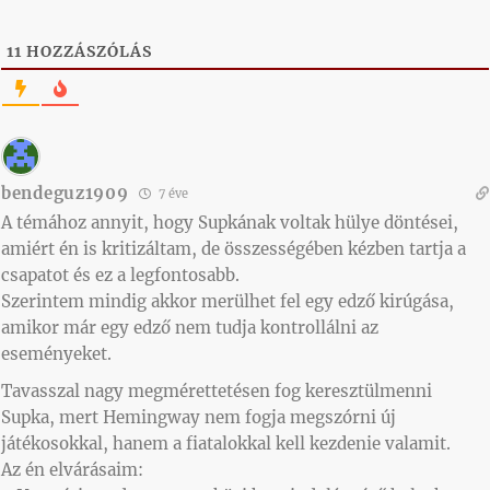
11
HOZZÁSZÓLÁS
bendeguz1909
7 éve
A témához annyit, hogy Supkának voltak hülye döntései,
amiért én is kritizáltam, de összességében kézben tartja a
csapatot és ez a legfontosabb.
Szerintem mindig akkor merülhet fel egy edző kirúgása,
amikor már egy edző nem tudja kontrollálni az
eseményeket.
Tavasszal nagy megmérettetésen fog keresztülmenni
Supka, mert Hemingway nem fogja megszórni új
játékosokkal, hanem a fiatalokkal kell kezdenie valamit.
Az én elvárásaim: