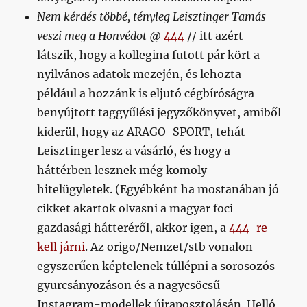
Nem kérdés többé, tényleg Leisztinger Tamás
veszi meg a Honvédot
@
444
// itt azért
látszik, hogy a kollegina futott pár kört a
nyilvános adatok mezején, és lehozta
például a hozzánk is eljutó cégbíróságra
benyújtott taggyűlési jegyzőkönyvet, amiből
kiderül, hogy az ARAGO-SPORT, tehát
Leisztinger lesz a vásárló, és hogy a
háttérben lesznek még komoly
hitelügyletek. (Egyébként ha mostanában jó
cikket akartok olvasni a magyar foci
gazdasági hátteréről, akkor igen, a
444-re
kell járni
. Az origo/Nemzet/stb vonalon
egyszerűen képtelenek túllépni a sorosozós
gyurcsányozáson és a nagycsöcsű
Instagram-modellek újraposztolásán. Helló,