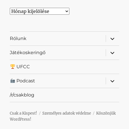
Archívum
almenü
Rólunk
szétnyit
almenü
Játékoskeringő
szétnyit
UFCC
almenü
Podcast
szétnyit
/r/csakblog
Csak a Kispest!
Személyes adatok védelme
Köszönjük
WordPress!