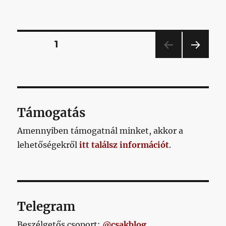
2024/07/09
című
bejegyzéshez
Bejegyzések
OLDAL
1
KÖV
lapozása
ETKE
ZŐ
OLD
AL
Támogatás
Amennyiben támogatnál minket, akkor a
lehetőségekről
itt találsz információt
.
Telegram
Beszélgetős csoport:
@csakblog