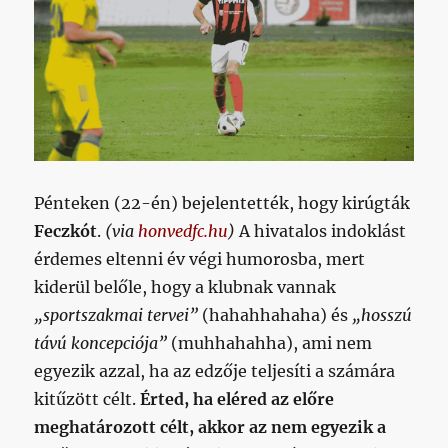
Pénteken (22-én) bejelentették, hogy kirúgták
Feczkót
.
(via
honvedfc.hu
)
A hivatalos indoklást
érdemes eltenni év végi humorosba, mert
kiderül belőle, hogy a klubnak vannak
„sportszakmai tervei”
(hahahhahaha) és
„hosszú
távú koncepciója”
(muhhahahha), ami nem
egyezik azzal, ha az edzője teljesíti a számára
kitűzött célt.
Érted, ha eléred az előre
meghatározott célt, akkor az nem egyezik a