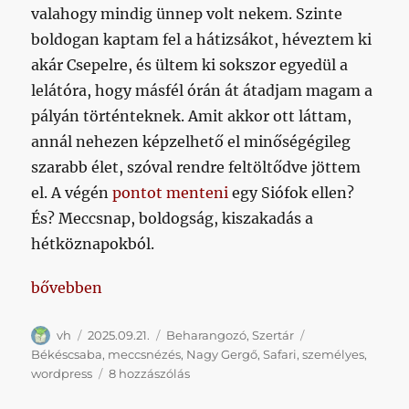
valahogy mindig ünnep volt nekem. Szinte
boldogan kaptam fel a hátizsákot, héveztem ki
akár Csepelre, és ültem ki sokszor egyedül a
lelátóra, hogy másfél órán át átadjam magam a
pályán történteknek. Amit akkor ott láttam,
annál nehezen képzelhető el minőségégileg
szarabb élet, szóval rendre feltöltődve jöttem
el. A végén
pontot menteni
egy Siófok ellen?
És? Meccsnap, boldogság, kiszakadás a
hétköznapokból.
„Nyomokban Békéscsabát tartalmazó poszt”
bővebben
Szerző
Közzétéve
Kategória
Címke
vh
2025.09.21.
Beharangozó
,
Szertár
Békéscsaba
,
meccsnézés
,
Nagy Gergő
,
Safari
,
személyes
,
Nyomokban
wordpress
8 hozzászólás
Békéscsabát