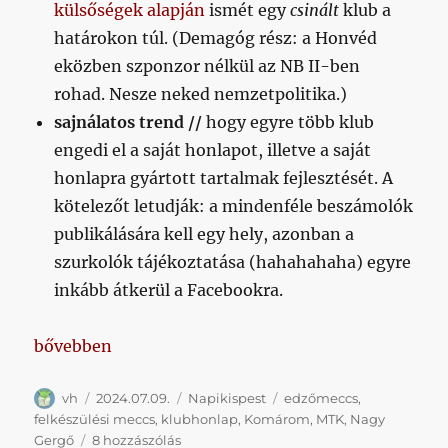
külsőségek alapján
ismét egy
csinált
klub a
határokon túl. (Demagóg rész: a Honvéd
eközben szponzor nélkül az NB II-ben
rohad. Nesze neked nemzetpolitika.)
sajnálatos trend //
hogy egyre több klub
engedi el a saját honlapot, illetve a saját
honlapra gyártott tartalmak fejlesztését. A
kötelezőt letudják: a mindenféle beszámolók
publikálására kell egy hely, azonban a
szurkolók tájékoztatása (hahahahaha) egyre
inkább átkerül a Facebookra.
„Napikispest 2024/07/09”
bővebben
Szerző
Közzétéve
Kategória
Címke
vh
2024.07.09.
Napikispest
edzőmeccs
,
felkészülési meccs
,
klubhonlap
,
Komárom
,
MTK
,
Nagy
Napikispest
Gergő
8 hozzászólás