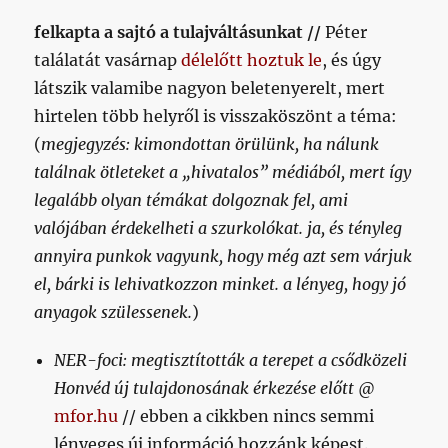
kocsma
felkapta a sajtó a tulajváltásunkat //
Péter
című
találatát vasárnap
délelőtt hoztuk le
, és úgy
bejegyzéshez
látszik valamibe nagyon beletenyerelt, mert
hirtelen több helyről is visszaköszönt a téma:
(
megjegyzés: kimondottan örülünk, ha nálunk
találnak ötleteket a „hivatalos” médiából, mert így
legalább olyan témákat dolgoznak fel, ami
valójában érdekelheti a szurkolókat. ja, és tényleg
annyira punkok vagyunk, hogy még azt sem várjuk
el, bárki is lehivatkozzon minket. a lényeg, hogy jó
anyagok szülessenek.
)
NER-foci: megtisztították a terepet a csődközeli
Honvéd új tulajdonosának érkezése előtt
@
mfor.hu
// ebben a cikkben nincs semmi
lényeges új információ hozzánk képest.