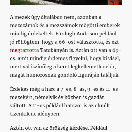
A mezek úgy általában nem, azonban a
mezszámok és a mezszámok mögötti emberek
mindig érdekeltek. Eördögh Andrison például
jó röhögtem, hogy a 66-ost választotta, és ezt
megtartotta
Tatabányán is. Aztán ott van a 69-
es, amit mindig érdemes figyelni, hogy ki visel,
mert valószínűleg a keret legkellemetlenebb,
magát humorosnak gondoló figuráján találjuk.
Érdekes még a harc a 7-es, 8-as, 9-es és 11-es
mezekért, némelyik év közben is gazdát
váltott. A 11-es például hatszor is az elmúlt
tizenkilenc idényben.
Aztán ott van az örökség kérdése. Például