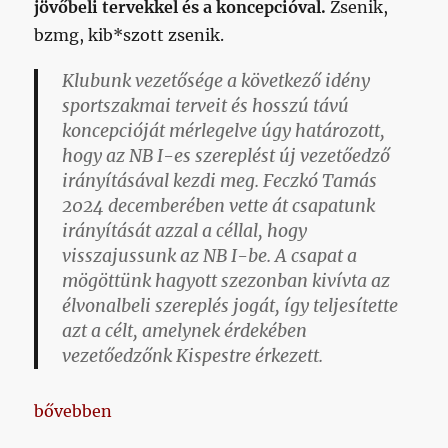
jövőbeli tervekkel és a koncepcióval.
Zsenik,
bzmg, kib*szott zsenik.
Klubunk vezetősége a következő idény
sportszakmai terveit és hosszú távú
koncepcióját mérlegelve úgy határozott,
hogy az NB I-es szereplést új vezetőedző
irányításával kezdi meg. Feczkó Tamás
2024 decemberében vette át csapatunk
irányítását azzal a céllal, hogy
visszajussunk az NB I-be. A csapat a
mögöttünk hagyott szezonban kivívta az
élvonalbeli szereplés jogát, így teljesítette
azt a célt, amelynek érdekében
vezetőedzőnk Kispestre érkezett.
„Hangya hosszabbított”
bővebben