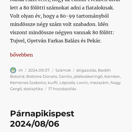
lett a 80 fölötti számokat adni a fiataloknak.
Volt olyan év, hogy a 80-99 tartományból
mindössze négy szám volt szabadon. Idén
viszont mindössze négyen vannak 80 fölött:
Tujvel, Gyetván Farkas Balázs és Pekár.
„Mezszámok és nevek, valamint egy kurflival a Lé
bővebben
Szerző
Közzétéve
Kategória
Címke
vh
2024.09.07.
Számok
átigazolás
,
Baráth
Botond
,
Bottone Donato
,
Genito
,
játékoskeringő
,
Kamber
,
Kemenes Szabolcs
,
kurfli
,
Lépcsős
,
Lovric
,
mezszám
,
Nagy
Mezszámok
Gergő
,
statisztika
17 hozzászólás
és
nevek,
valamint
Párnapikispest
egy
kurflival
2024/08/06
a
Lépcsős