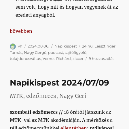
sem volt, hogy mit és hogyan vegyenek át az
eredeti anyagból.
„Párnapikispest 2024/08/06”
bővebben
Szerző
Közzétéve
Kategória
Címke
vh
2024.08.06.
Napikispest
24.hu
,
Leisztinger
Tamás
,
Nagy Gergő
,
podcast
,
sajtófigyelő
,
Párnapi
tulajdonosváltás
,
Vernes Richárd
,
ziccer
9 hozzászólás
2024/0
című
bejegy
Napikispest 2024/07/09
MTK, edzőmeccs, Nagy Geri
szombati edzőmeccs //
18 órától játszunk az
MTK-val az MTK akadémiáján. A mérkőzés a
téli edzőmeccsünkkel
ellentétben
:
nyilvános!