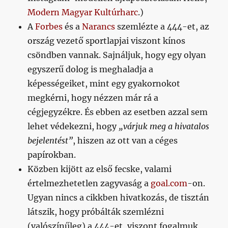
Modern Magyar Kultúrharc
.)
A
Forbes
és a
Narancs
szemlézte a 444-et, az
ország vezető sportlapjai viszont kínos
csöndben vannak. Sajnáljuk, hogy egy olyan
egyszerű dolog is meghaladja a
képességeiket, mint egy gyakornokot
megkérni, hogy nézzen már rá a
cégjegyzékre. És ebben az esetben azzal sem
lehet védekezni, hogy
„várjuk meg a hivatalos
bejelentést”
, hiszen az ott van a céges
papírokban.
Közben kijött az első fecske, valami
értelmezhetetlen zagyvaság a
goal.com
-on.
Ugyan nincs a cikkben hivatkozás, de tisztán
látszik, hogy próbálták szemlézni
(valószínűleg) a 444-et, viszont fogalmuk