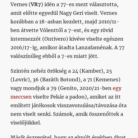
Vernes (
VR7
) idén a 77-es mezt választotta,
amit előtte egyedül Nagy Geri viselt. Vernes
korábban a 18-asban kezdett, majd 2010/11-
ben átvette Vólenttől a 7-est, és egy rövid
intermezzót (Ontivero) kivéve viselte egészen
2016/17-ig, amikor átadta Lanzafaménak. A 77
valószínűleg ebből a 7-es miatt jött.
Szintén nehéz örökség a 24 (Kamber), 25
(Lovric), 36 (Baráth Botond), a 71 (Kemenes)
vagy mondjuk a 79 (Genito, 2020/21-ben
egy
meccsen
viselte Pekár a padon), amiket az itt
említett játékosok visszavonulása/távozása óta
nem viselt senki. Számok, amik összenőttek a
viselőjükkel.
Másik észrevétel, hogy az elmúlt években divat