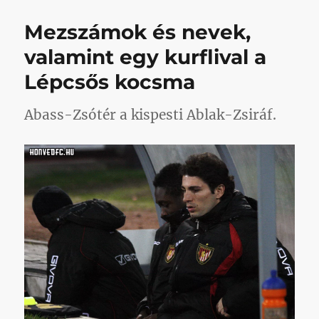
tartalmazó
poszt
Mezszámok és nevek,
című
bejegyzéshez
valamint egy kurflival a
Lépcsős kocsma
Abass-Zsótér a kispesti Ablak-Zsiráf.