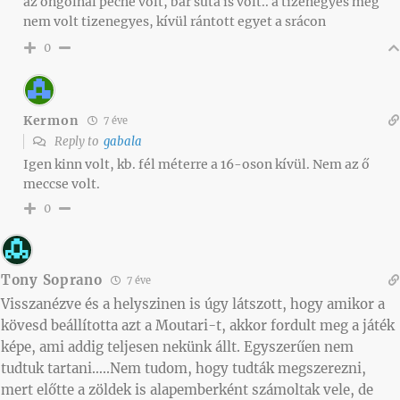
az öngólnál peche volt, bár suta is volt.. a tizenegyes meg
nem volt tizenegyes, kívül rántott egyet a srácon
0
Kermon
7 éve
Reply to
gabala
Igen kinn volt, kb. fél méterre a 16-oson kívül. Nem az ő
meccse volt.
0
Tony Soprano
7 éve
Visszanézve és a helyszinen is úgy látszott, hogy amikor a
kövesd beállította azt a Moutari-t, akkor fordult meg a játék
képe, ami addig teljesen nekünk állt. Egyszerűen nem
tudtuk tartani…..Nem tudom, hogy tudták megszerezni,
mert előtte a zöldek is alapemberként számoltak vele, de