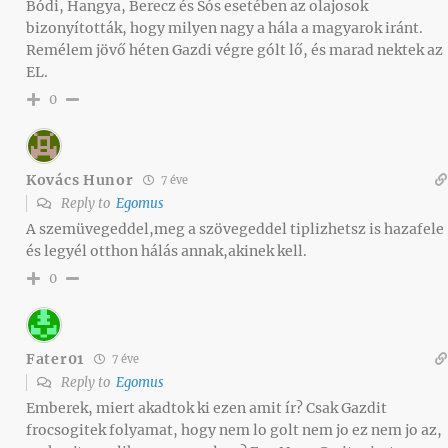
Bódi, Hangya, Berecz és Sós esetében az olajosok
bizonyították, hogy milyen nagy a hála a magyarok iránt.
Remélem jövő héten Gazdi végre gólt lő, és marad nektek az
EL.
0
Kovács Hunor
7 éve
Reply to
Egomus
A szemüvegeddel,meg a szövegeddel tiplizhetsz is hazafele
és legyél otthon hálás annak,akinek kell.
0
Fater01
7 éve
Reply to
Egomus
Emberek, miert akadtok ki ezen amit ír? Csak Gazdit
frocsogitek folyamat, hogy nem lo golt nem jo ez nem jo az,