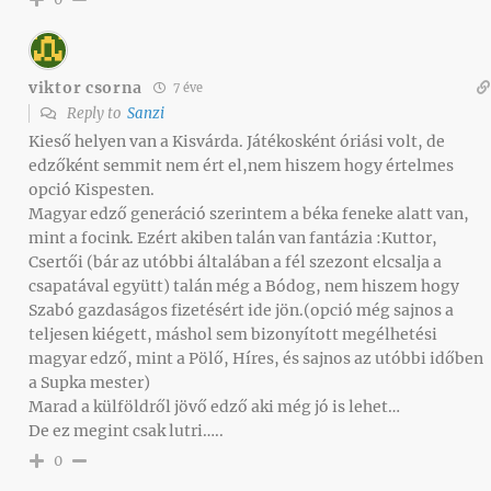
viktor csorna
7 éve
Reply to
Sanzi
Kieső helyen van a Kisvárda. Játékosként óriási volt, de
edzőként semmit nem ért el,nem hiszem hogy értelmes
opció Kispesten.
Magyar edző generáció szerintem a béka feneke alatt van,
mint a focink. Ezért akiben talán van fantázia :Kuttor,
Csertői (bár az utóbbi általában a fél szezont elcsalja a
csapatával együtt) talán még a Bódog, nem hiszem hogy
Szabó gazdaságos fizetésért ide jön.(opció még sajnos a
teljesen kiégett, máshol sem bizonyított megélhetési
magyar edző, mint a Pölő, Híres, és sajnos az utóbbi időben
a Supka mester)
Marad a külföldről jövő edző aki még jó is lehet…
De ez megint csak lutri…..
0