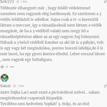
Sch777
7 éve
Többször elhangzott már , hogy felállt védelemmel
szemben nem vagyunk elég hatékonyak. Ez szerintem a 3
védős felállásból is adódhat. Sajna csak a tv-n keresztül
láttam a meccset, így a támadásoknál nem láttam a védők
mozgását, de ha a 3 védőből valaki nem megy fel a
támadásépítéshez akkor az az egy nagyon fog hiányozni.
Nálunk a 3 belső védőből Kamber az aki lát is a pályán, volt
is egy vagy két megindulása, pontos hosszú labdája,de ő is
már lassú, ha egy gyors kontra elindul. Lehet rosszul látom
, nem vagyok egy futballguru.
0
Sanzi
7 éve
Azért Dajka Laci amit ezzel a picivárdával művel… nálam
megérdemelné csapatunk kispadját.
Továbbra sem kedvelem Supkát! 3. érája, és az első