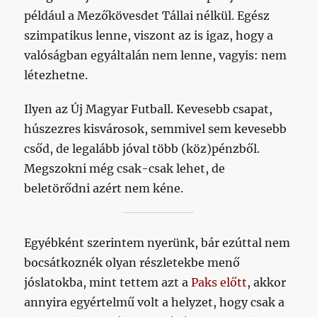
például a Mezőkövesdet Tállai nélkül. Egész
szimpatikus lenne, viszont az is igaz, hogy a
valóságban egyáltalán nem lenne, vagyis: nem
létezhetne.
Ilyen az Új Magyar Futball. Kevesebb csapat,
húszezres kisvárosok, semmivel sem kevesebb
csőd, de legalább jóval több (köz)pénzből.
Megszokni még csak-csak lehet, de
beletörődni azért nem kéne.
Egyébként szerintem nyerünk, bár ezúttal nem
bocsátkoznék olyan részletekbe menő
jóslatokba, mint tettem azt a
Paks előtt
, akkor
annyira egyértelmű volt a helyzet, hogy csak a