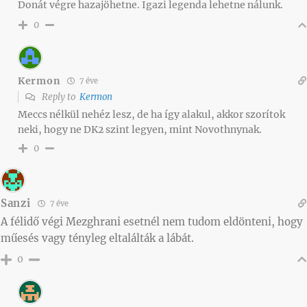
Donát végre hazajöhetne. Igazi legenda lehetne nálunk.
0
Kermon
7 éve
Reply to
Kermon
Meccs nélkül nehéz lesz, de ha így alakul, akkor szorítok
neki, hogy ne DK2 szint legyen, mint Novothnynak.
0
Sanzi
7 éve
A félidő végi Mezghrani esetnél nem tudom eldönteni, hogy
műesés vagy tényleg eltalálták a lábát.
0