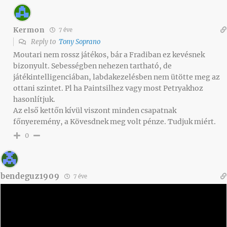
Kermon
7 éve
Reply to
Tony Soprano
Moutari nem rossz játékos, bár a Fradiban ez kevésnek
bizonyult. Sebességben nehezen tartható, de
játékintelligenciában, labdakezelésben nem ütötte meg az
ottani szintet. Pl ha Paintsilhez vagy most Petryakhoz
hasonlítjuk.
Az első kettőn kívül viszont minden csapatnak
főnyeremény, a Kövesdnek meg volt pénze. Tudjuk miért.
0
bendeguz1909
7 éve