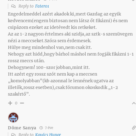
Reply to
Fater01
Engedelmeddel azért akadok ki,mert Gazdag az egyik
kedvencem(engem biztosan nem látsz őt fikázni) és nem
csipázom ezeket az idetévedt kis retkeket.
Az az 1-2 nagyon értelmes aki szidja,az sztk-s szemüvegen
nézi a meccseket.Szóra sem érdemesek.
Hülye meg mindenhol van,nem csak itt.
Nehogy azt hidd,hogy bárhol máshol nem fogják fikázni 1-1
rossz meccs után.
Dehogynem! 100-szor jobban,mint itt.
Itt azért egy rossz szót nem kap a meccsen
„komolyabban”(kb azonnal le lennének ugatva az
illetők,rossz esetben),csak fórumon okoskodik „1-2
szakértő”.
0
Döme Sanya
7 éve
Reply to
Kovács Hunor