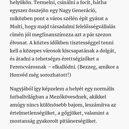
helyükön. Termelni, csinálni a focit, hátha
egyszer összejön egy Nagy Generáció,
miközben pont a város szélén épít gyárat a
Multi, hogy majd társadalmi felelősségvállalás
címén jól megfinanszírozza azt a pár szezon
élvonat. A köztes időkben tisztességgel tenni
kell a közepes városok kiscsapatának a dolgát,
és átadni a tehetséges érettségizőket a
Ferencvárosnak – elkallódni. (Bezzeg, amikor a
Honvéd még sorozhatott!)
Nagyjából így képzelem a helyét egy normális
futballvilágban a Mezőkövesdnek, akikkel
amúgy nincs különösebb bajom, leszámítva az
értelmetlenségüket, a gőgjüket, valamint a
mostanság gyakorolt pitiánerségüket.