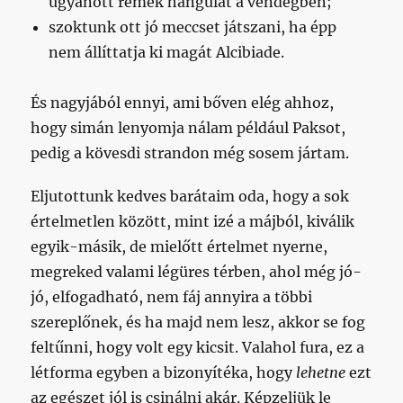
ugyanott remek hangulat a vendégben;
szoktunk ott jó meccset játszani, ha épp
nem állíttatja ki magát Alcibiade.
És nagyjából ennyi, ami bőven elég ahhoz,
hogy simán lenyomja nálam például Paksot,
pedig a kövesdi strandon még sosem jártam.
Eljutottunk kedves barátaim oda, hogy a sok
értelmetlen között, mint izé a májból, kiválik
egyik-másik, de mielőtt értelmet nyerne,
megreked valami légüres térben, ahol még jó-
jó, elfogadható, nem fáj annyira a többi
szereplőnek, és ha majd nem lesz, akkor se fog
feltűnni, hogy volt egy kicsit. Valahol fura, ez a
létforma egyben a bizonyítéka, hogy
lehetne
ezt
az egészet jól is csinálni akár. Képzeljük le