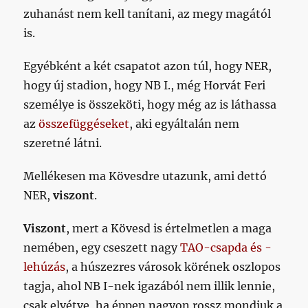
zuhanást nem kell tanítani, az megy magától
is.
Egyébként a két csapatot azon túl, hogy NER,
hogy új stadion, hogy NB I., még Horvát Feri
személye is összeköti, hogy még az is láthassa
az
összefüggéseket
, aki egyáltalán nem
szeretné látni.
Mellékesen ma Kövesdre utazunk, ami dettó
NER,
viszont
.
Viszont
, mert a Kövesd is értelmetlen a maga
nemében, egy cseszett nagy
TAO-csapda és -
lehúzás
, a húszezres városok körének oszlopos
tagja, ahol NB I-nek igazából nem illik lennie,
csak elvétve, ha éppen nagyon rossz mondjuk a