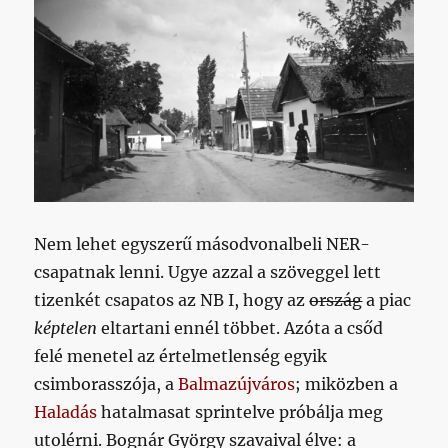
Nem lehet egyszerű másodvonalbeli NER-
csapatnak lenni. Ugye azzal a szöveggel lett
tizenkét csapatos az NB I, hogy az
ország
a piac
képtelen
eltartani ennél többet. Azóta a csőd
felé menetel az értelmetlenség egyik
csimborasszója, a
Balmazújváros
; miközben a
Haladás
hatalmasat sprintelve próbálja meg
utolérni. Bognár György szavaival élve: a