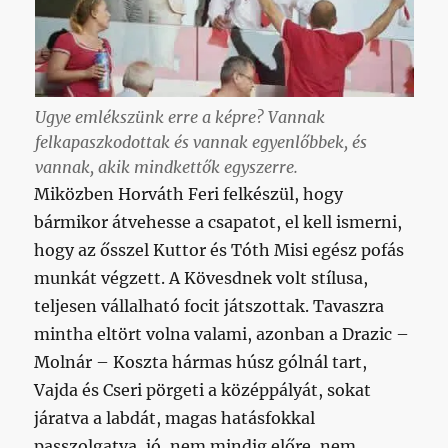
Ugye emlékszünk erre a képre? Vannak
felkapaszkodottak és vannak egyenlőbbek, és
vannak, akik mindkettők egyszerre.
Miközben Horváth Feri felkészül, hogy
bármikor átvehesse a csapatot, el kell ismerni,
hogy az ősszel Kuttor és Tóth Misi egész pofás
munkát végzett. A Kövesdnek volt stílusa,
teljesen vállalható focit játszottak. Tavaszra
mintha eltört volna valami, azonban a Drazic –
Molnár – Koszta hármas húsz gólnál tart,
Vajda és Cseri pörgeti a középpályát, sokat
járatva a labdát, magas hatásfokkal
passzolgatva, jó, nem mindig előre, nem