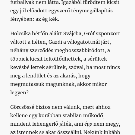
futballvak nem látta. Igazából fürödtem kicsit
egy jól előadott egyszerű ténymegállapítás
fényében: az ég kék.
Holcsika hétfőn aláírt Svájcba, Gróf szponzort
váltott a héten, Gazdi a válogatottnál járt,
néhány szerződés meghosszabbítódott, a
többiek kicsit feltöltődhettek, a sérültek
kevésbé lettek sérültek, szóval, ha most nincs
meg a lendület és az akarás, hogy
megmutassuk magunknak, akkor mikor
legyen?
Görcsössé biztos nem válunk, mert ahhoz
kellene egy korábban stabilan működő,
mindent lehengerlő játék, ami
épp
nem megy,
az istennek se akar összeállni. Nekünk inkább