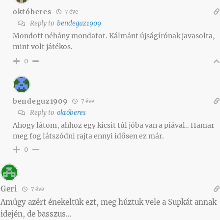
októberes
7 éve
Reply to
bendeguz1909
Mondott néhány mondatot. Kálmánt újságírónak javasolta,
mint volt játékos.
0
bendeguz1909
7 éve
Reply to
októberes
Ahogy látom, ahhoz egy kicsit túl jóba van a piával.. Hamar
meg fog látszódni rajta ennyi idősen ez már.
0
Geri
7 éve
Amúgy azért énekeltük ezt, meg húztuk vele a Supkát annak
idején, de basszus…