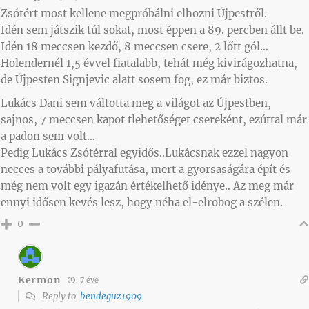
Zsótért most kellene megpróbálni elhozni Újpestről.
Idén sem játszik túl sokat, most éppen a 89. percben állt be.
Idén 18 meccsen kezdő, 8 meccsen csere, 2 lőtt gól…
Holendernél 1,5 évvel fiatalabb, tehát még kivirágozhatna,
de Újpesten Signjevic alatt sosem fog, ez már biztos.
Lukács Dani sem váltotta meg a világot az Újpestben,
sajnos, 7 meccsen kapot tlehetőséget csereként, ezúttal már
a padon sem volt…
Pedig Lukács Zsótérral egyidős..Lukácsnak ezzel nagyon
necces a további pályafutása, mert a gyorsaságára épít és
még nem volt egy igazán értékelhető idénye.. Az meg már
ennyi idősen kevés lesz, hogy néha el-elrobog a szélen.
0
Kermon
7 éve
Reply to
bendeguz1909