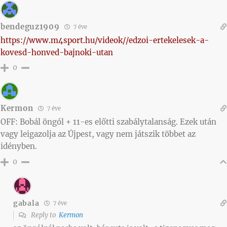
bendeguz1909
7 éve
https://www.m4sport.hu/videok//edzoi-ertekelesek-a-
kovesd-honved-bajnoki-utan
0
Kermon
7 éve
OFF: Bobál öngól + 11-es előtti szabálytalanság. Ezek után
vagy leigazolja az Újpest, vagy nem játszik többet az
idényben.
0
gabala
7 éve
Reply to
Kermon