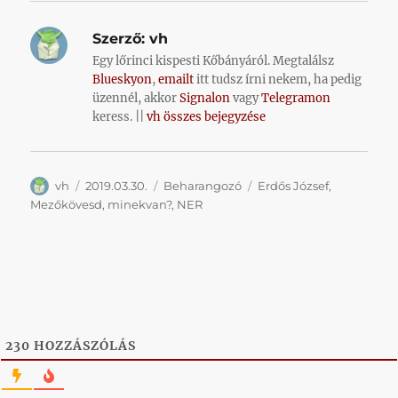
Szerző:
vh
Egy lőrinci kispesti Kőbányáról. Megtalálsz
Blueskyon
,
emailt
itt tudsz írni nekem, ha pedig
üzennél, akkor
Signalon
vagy
Telegramon
keress. ||
vh összes bejegyzése
Szerző
Közzétéve
Kategória
Címke
vh
2019.03.30.
Beharangozó
Erdős József
,
Mezőkövesd
,
minekvan?
,
NER
230
HOZZÁSZÓLÁS