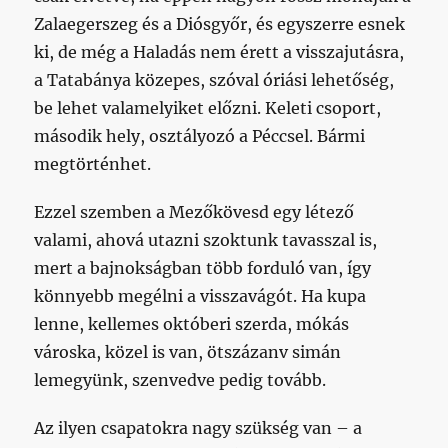
Zalaegerszeg és a Diósgyőr, és egyszerre esnek
ki, de még a Haladás nem érett a visszajutásra,
a Tatabánya közepes, szóval óriási lehetőség,
be lehet valamelyiket előzni. Keleti csoport,
második hely, osztályozó a Péccsel. Bármi
megtörténhet.
Ezzel szemben a Mezőkövesd egy létező
valami, ahová utazni szoktunk tavasszal is,
mert a bajnokságban több forduló van, így
könnyebb megélni a visszavágót. Ha kupa
lenne, kellemes októberi szerda, mókás
városka, közel is van, ötszázanv simán
lemegyünk, szenvedve pedig tovább.
Az ilyen csapatokra nagy szükség van – a