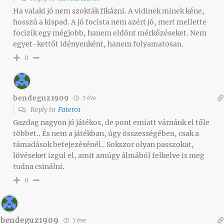
Ha valaki jó nem szokták fikázni. A vidinek minek kéne,
hosszú a kispad. A jó focista nem azért jó, mert mellette
focizik egy mégjobb, hanem eldönt mérkőzéseket. Nem
egyet-kettőt idényenként, hanem folyamatosan.
0
bendeguz1909
7 éve
Reply to
Fater01
Gazdag nagyon jó játékos, de pont emiatt várnánk el tőle
többet.. És nem a játékban, úgy összességében, csak a
támadások befejezésénél.. Sokszor olyan passzokat,
lövéseket izgul el, amit amúgy álmából felkelve is meg
tudna csinálni.
0
bendeguz1909
7 éve