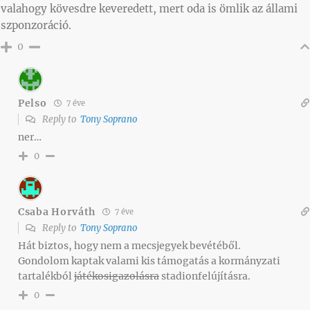
valahogy kövesdre keveredett, mert oda is ömlik az állami
szponzoráció.
0
Pelso
7 éve
Reply to
Tony Soprano
ner…
0
Csaba Horváth
7 éve
Reply to
Tony Soprano
Hát biztos, hogy nem a mecsjegyek bevétéből.
Gondolom kaptak valami kis támogatás a kormányzati
tartalékból
játékosigazolásra
stadionfelújításra.
0