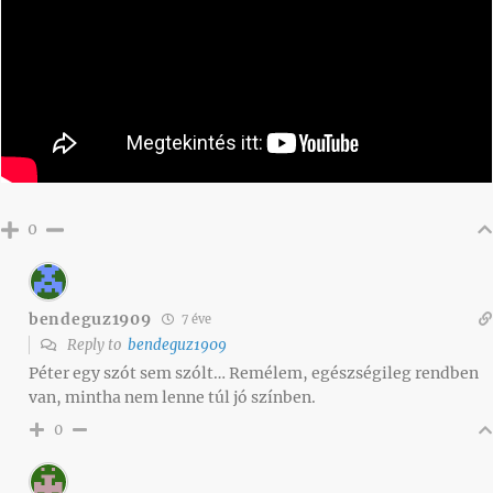
0
bendeguz1909
7 éve
Reply to
bendeguz1909
Péter egy szót sem szólt… Remélem, egészségileg rendben
van, mintha nem lenne túl jó színben.
0