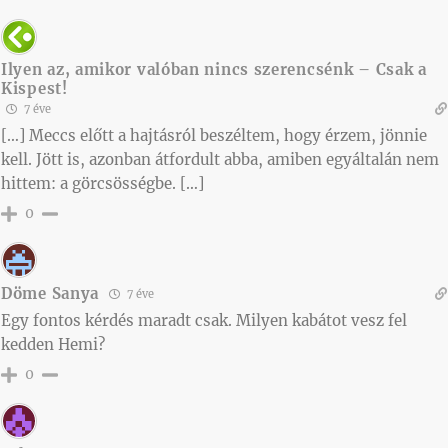
Ilyen az, amikor valóban nincs szerencsénk – Csak a
Kispest!
7 éve
[…] Meccs előtt a hajtásról beszéltem, hogy érzem, jönnie
kell. Jött is, azonban átfordult abba, amiben egyáltalán nem
hittem: a görcsösségbe. […]
0
Döme Sanya
7 éve
Egy fontos kérdés maradt csak. Milyen kabátot vesz fel
kedden Hemi?
0