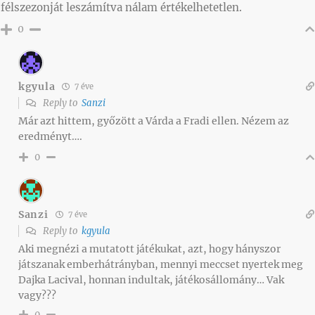
félszezonját leszámítva nálam értékelhetetlen.
0
kgyula
7 éve
Reply to
Sanzi
Már azt hittem, győzött a Várda a Fradi ellen. Nézem az
eredményt….
0
Sanzi
7 éve
Reply to
kgyula
Aki megnézi a mutatott játékukat, azt, hogy hányszor
játszanak emberhátrányban, mennyi meccset nyertek meg
Dajka Lacival, honnan indultak, játékosállomány… Vak
vagy???
0