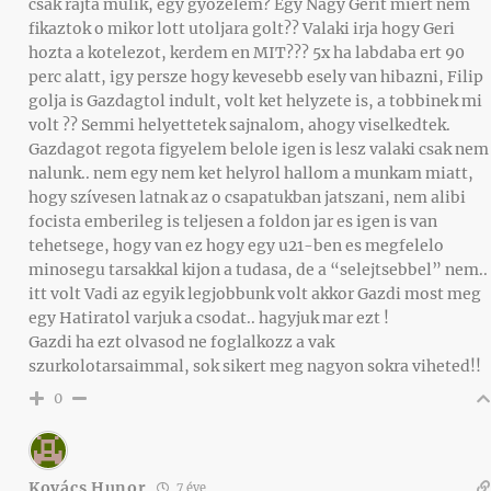
csak rajta mulik, egy gyozelem? Egy Nagy Gerit miert nem
fikaztok o mikor lott utoljara golt?? Valaki irja hogy Geri
hozta a kotelezot, kerdem en MIT??? 5x ha labdaba ert 90
perc alatt, igy persze hogy kevesebb esely van hibazni, Filip
golja is Gazdagtol indult, volt ket helyzete is, a tobbinek mi
volt ?? Semmi helyettetek sajnalom, ahogy viselkedtek.
Gazdagot regota figyelem belole igen is lesz valaki csak nem
nalunk.. nem egy nem ket helyrol hallom a munkam miatt,
hogy szívesen latnak az o csapatukban jatszani, nem alibi
focista emberileg is teljesen a foldon jar es igen is van
tehetsege, hogy van ez hogy egy u21-ben es megfelelo
minosegu tarsakkal kijon a tudasa, de a “selejtsebbel” nem..
itt volt Vadi az egyik legjobbunk volt akkor Gazdi most meg
egy Hatiratol varjuk a csodat.. hagyjuk mar ezt !
Gazdi ha ezt olvasod ne foglalkozz a vak
szurkolotarsaimmal, sok sikert meg nagyon sokra viheted!!
0
Kovács Hunor
7 éve