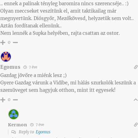
.. ennek a palinak tényleg baromira nincs szerencséje.. :)
Olyan meccseket veszítünk el, amit taktikailag már
megnyertünk. Diósgyőr, Mezőkövesd, helyzetük sem volt..
Aztán fordítanak ellenünk..
Nem lennék a Supka helyében, rajta csattan az ostor.
0
Egomus
7 éve
Gazdag jövőre a miénk lesz ;)
Gyere Gazdag várunk a Vidibe, mi hàlás szurkolók leszünk a
szemüveget sem hagyjuk otthon, mint itt egyesek!
0
Kermon
7 éve
Reply to
Egomus