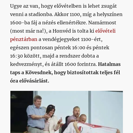
Ugye az van, hogy elővételben is lehet zsugát
venni a stadionba. Akkor 1100, míg a helyszínen
1600-ba fáj a nézés ellenértékre. Namármost
(most már na!), a Honvéd is tolta ki
elővételi
pénztárban
a vendégjegyeket 1100-ért,
egészen pontosan péntek 16:00 és péntek
16:30 között, majd a rendszer dobta a
kedvezményt, és átállt 1600 forintra.
Hatalmas
taps a Kövesdnek, hogy biztosítottak teljes fél
óra elővásárlást.