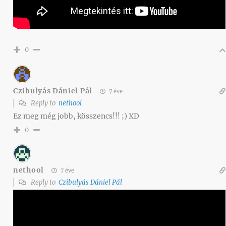
0
Czibulyás Dániel Pál
7 éve
Reply to
nethool
Ez meg még jobb, kösszencs!!! ;) XD
0
nethool
7 éve
Reply to
Czibulyás Dániel Pál