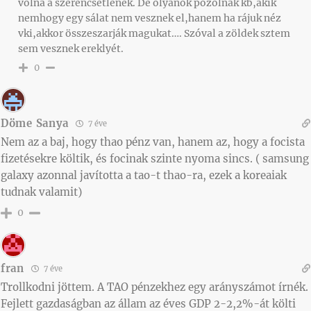
volna a szerencsètlenek. De olyanok pózolnak kb,akik
nemhogy egy sálat nem vesznek el,hanem ha rájuk néz
vki,akkor összeszarják magukat…. Szóval a zöldek sztem
sem vesznek ereklyét.
0
Döme Sanya
7 éve
Nem az a baj, hogy thao pénz van, hanem az, hogy a focista
fizetésekre költik, és focinak szinte nyoma sincs. ( samsung
galaxy azonnal javította a tao-t thao-ra, ezek a koreaiak
tudnak valamit)
0
fran
7 éve
Trollkodni jöttem. A TAO pénzekhez egy arányszámot írnék.
Fejlett gazdaságban az állam az éves GDP 2-2,2%-át költi