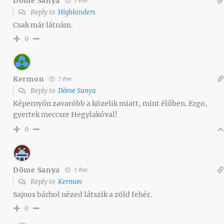
Döme Sanya
7 éve
Reply to
Highlanders
Csak már látnám.
0
Kermon
7 éve
Reply to
Döme Sanya
Képernyőn zavaróbb a közelik miatt, mint élőben. Ergo,
gyertek meccsre Hegylakóval!
0
Döme Sanya
7 éve
Reply to
Kermon
Sajnos bárhol nézed látszik a zöld fehér.
0