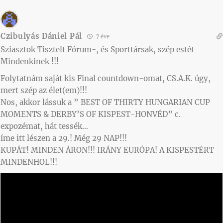
Czibulyás Dániel Pál
7 éve
Sziasztok Tisztelt Fórum-, és Sporttársak, szép estét
Mindenkinek !!!
Folytatnám saját kis Final countdown-omat, CS.A.K. úgy,
mert szép az élet(em)!!!
Nos, akkor lássuk a ” BEST OF THIRTY HUNGARIAN CUP
MOMENTS & DERBY’S OF KISPEST-HONVÉD” c.
expozémat, hát tessék…
íme itt lészen a 29.! Még 29 NAP!!!
KUPÁT! MINDEN ÁRON!!! IRÁNY EURÓPA! A KISPESTÉRT
MINDENHOL!!!