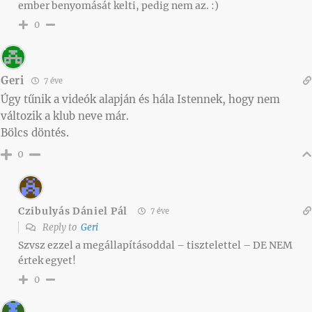
ember benyomását kelti, pedig nem az. :)
0
Geri
7 éve
Úgy tűnik a videók alapján és hála Istennek, hogy nem
változik a klub neve már.
Bölcs döntés.
0
Czibulyás Dániel Pál
7 éve
Reply to
Geri
Szvsz ezzel a megállapításoddal – tisztelettel – DE NEM
értek egyet!
0