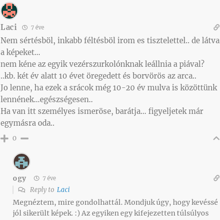
Laci
7 éve
Nem sértésböl, inkabb féltésböl irom es tisztelettel.. de látva
a képeket…
nem kéne az egyik vezérszurkolónknak leállnia a piával?
..kb. két év alatt 10 évet öregedett és borvörös az arca..
Jo lenne, ha ezek a srácok még 10-20 év mulva is közöttünk
lennének…egészségesen..
Ha van itt személyes ismeröse, barátja… figyeljetek már
egymásra oda..
0
ogy
7 éve
Reply to
Laci
Megnéztem, mire gondolhattál. Mondjuk úgy, hogy kevéssé
jól sikerült képek. :) Az egyiken egy kifejezetten túlsúlyos