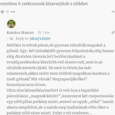
remélem b szektorosok kizavarjátok a ződeket
0
Kovács Hunor
7 éve
Reply to
József Lénárt
Múltkor is voltak páran,de gyorsan elárulták magukat a
gólnál. Egy-két örömködőt gyorsan felpofoztak,elég hamar
elég dicstelen távozás lett belőle(ráadásul a
vendégszektorhoz közelebb eső részen volt,nem is az
ultráink mentek rájuk). De nem is értem,ha már
odamentek,akkor miért nem örültek magukban kussban a
fradi gólnak? Mit vártak? Megtapsolják őket?
Komolyan nem értem.
Ultra rész környékén/mellett is volt box a legutóbbi
párosításon „magunk között”,összement két csoportosulás
egy zöld plüss patkány miatt,amivel az egyik „oldal” lanzát
akarta megdobni,de a másik meg fradistának vélte őket a
patkány zöld szine miatt. Folyt a vér rendesen …