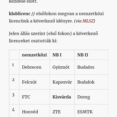
kezdése előtt.
klublicenc //
elsőfokon megvan a nemzetközi
licencünk a következő idényre.
(via
MLSZ
)
Jelen állás szerint (első fokon) a következő
licenceket osztották ki:
nemzetközi
NB I
NB II
1
Debrecen
Gyirmót
Budaörs
2
Felcsút
Kaposvár
Budafok
3
FTC
Kisvárda
Dorog
4
Honvéd
ZTE
ESMTK