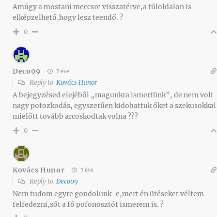
Amúgy a mostani meccsre visszatérve,a túloldalon is
elképzelhető,hogy lesz teendő. ?
0
Deco09
7 éve
Reply to
Kovács Hunor
A bejegyzésed elejéből „magunkra ismertünk”, de nem volt
nagy pofozkodás, egyszerűen kidobattuk őket a szekusokkal
mielőtt tovább arcoskodtak volna ???
0
Kovács Hunor
7 éve
Reply to
Deco09
Nem tudom egyre gondolunk-e,mert én ütéseket véltem
felfedezni,sőt a fő pofonosztót ismerem is. ?