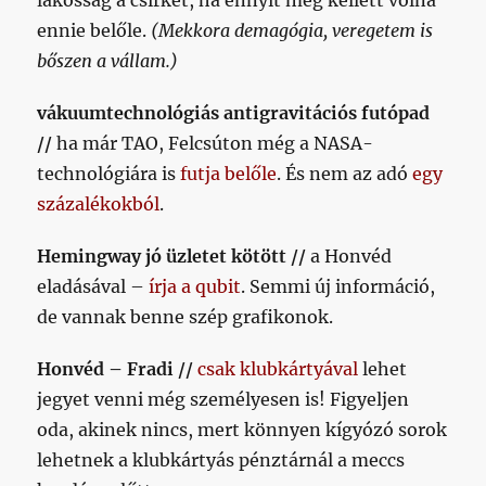
lakosság a csirkét, ha ennyit meg kellett volna
ennie belőle.
(Mekkora demagógia, veregetem is
bőszen a vállam.)
vákuumtechnológiás antigravitációs futópad
//
ha már TAO, Felcsúton még a NASA-
technológiára is
futja belőle
. És nem az adó
egy
százalékokból
.
Hemingway jó üzletet kötött //
a Honvéd
eladásával –
írja a qubit
. Semmi új információ,
de vannak benne szép grafikonok.
Honvéd – Fradi //
csak klubkártyával
lehet
jegyet venni még személyesen is! Figyeljen
oda, akinek nincs, mert könnyen kígyózó sorok
lehetnek a klubkártyás pénztárnál a meccs