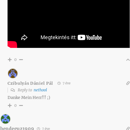
0
Czibulyás Dániel Pál
7 éve
Reply to
nethool
Danke Mein Herr!!! ;)
0
bendeguz1909
7 éve