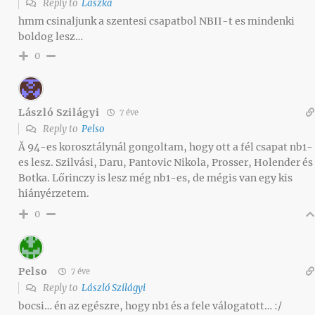
Reply to
Laszka
hmm csinaljunk a szentesi csapatbol NBII-t es mindenki
boldog lesz…
0
László Szilágyi
7 éve
Reply to
Pelso
Ă 94-es korosztálynál gongoltam, hogy ott a fél csapat nb1-
es lesz. Szilvási, Daru, Pantovic Nikola, Prosser, Holender és
Botka. Lőrinczy is lesz még nb1-es, de mégis van egy kis
hiányérzetem.
0
Pelso
7 éve
Reply to
László Szilágyi
bocsi… én az egészre, hogy nb1 és a fele válogatott… :/