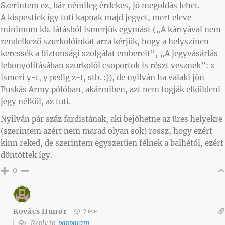
Szerintem ez, bár némileg érdekes, jó megoldás lehet.
A kispestiek így tuti kapnak majd jegyet, mert eleve
minimum kb. látásból ismerjük egymást („A kártyával nem
rendelkező szurkolóinkat arra kérjük, hogy a helyszínen
keressék a biztonsági szolgálat embereit”, „A jegyvásárlás
lebonyolításában szurkolói csoportok is részt vesznek”: x
ismeri y-t, y pedig z-t, stb. :)), de nyilván ha valaki jön
Puskás Army pólóban, akármiben, azt nem fogják elküldeni
jegy nélkül, az tuti.
Nyilván pár száz fardistának, aki bejöhetne az üres helyekre
(szerintem azért nem marad olyan sok) rossz, hogy ezért
kinn reked, de szerintem egyszerűen félnek a balhétól, ezért
döntöttek így.
0
Kovács Hunor
7 éve
Reply to
papparam