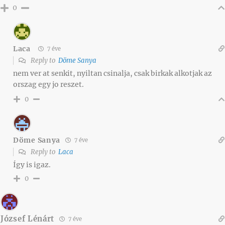
0
Laca
7 éve
Reply to
Döme Sanya
nem ver at senkit, nyiltan csinalja, csak birkak alkotjak az
orszag egy jo reszet.
0
Döme Sanya
7 éve
Reply to
Laca
Így is igaz.
0
József Lénárt
7 éve