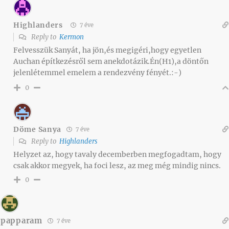
Highlanders
7 éve
Reply to
Kermon
Felvesszük Sanyát, ha jön,és megigéri,hogy egyetlen
Auchan építkezésről sem anekdotázik.Én(H1),a döntőn
jelenlétemmel emelem a rendezvény fényét.:-)
0
Döme Sanya
7 éve
Reply to
Highlanders
Helyzet az, hogy tavaly decemberben megfogadtam, hogy
csak akkor megyek, ha foci lesz, az meg még mindig nincs.
0
papparam
7 éve