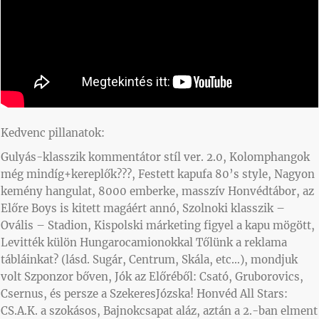
Kedvenc pillanatok:
Gulyás-klasszik kommentátor stíl ver. 2.0, Kolomphangok
még mindíg+kereplők???, Festett kapufa 80’s style, Nagyon
kemény hangulat, 8000 emberke, masszív Honvédtábor, az
Előre Boys is kitett magáért annó, Szolnoki klasszik –
Ovális – Stadion, Kispolski márketing figyel a kapu mögött,
Levitték külön Hungarocamionokkal Tőlünk a reklama
tábláinkat? (lásd. Sugár, Centrum, Skála, etc…), mondjuk
volt Szponzor bőven, Jók az Előréből: Csató, Gruborovics,
Csernus, és persze a SzekeresJózska! Honvéd All Stars:
CS.A.K. a szokásos, Bajnokcsapat aláz, aztán a 2.-ban elment