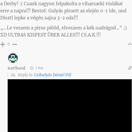
a Derby! :( Csank nagyon felpakolta a viharsarki violákat
erre a napra!!! Bestof: Gulyás piruett az elején 0-1 ide, und
Disztl lepke a végén sajna 3-2 oda!!!
„…Le veszem a piros pólód, elveszem a kék nadrágod…” ;)
XD ULTRAS KISPEST ÜBER ALLES!!! CS.A.K.!!!
0
nethool
7 éve
Reply to
Czibulyás Dániel Pál