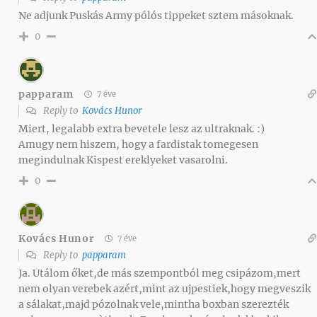
Ne adjunk Puskás Army pólós tippeket sztem másoknak.
0
papparam
7 éve
Reply to
Kovács Hunor
Miert, legalabb extra bevetele lesz az ultraknak. :)
Amugy nem hiszem, hogy a fardistak tomegesen
megindulnak Kispest ereklyeket vasarolni.
0
Kovács Hunor
7 éve
Reply to
papparam
Ja. Utálom őket,de más szempontból meg csipázom,mert
nem olyan verebek azért,mint az ujpestiek,hogy megveszik
a sálakat,majd pózolnak vele,mintha boxban szerezték