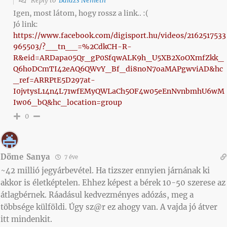
Reply to
Balázs Németh
Igen, most látom, hogy rossz a link.. :(
Jó link:
https://www.facebook.com/digisport.hu/videos/2162517533
965503/?__tn__=%2CdkCH-R-
R&eid=ARDapa05Qr_gP0SfqwALK9h_U5XB2XoOXmfZkk_
Q6hoDCmTI42eAQ6QWvY_Bf_di8noN7oaMAPgwviAD&hc
_ref=ARRPtE5D297at-
I0jvtysL14n4L71wfEMyQWLaCh5OF4w05eEnNvnbmhU6wM
Iw06_bQ&hc_location=group
0
Döme Sanya
7 éve
~42 millió jegyárbevétel. Ha tizszer ennyien járnának ki
akkor is életképtelen. Ehhez képest a bérek 10-50 szerese az
átlagbérnek. Ráadásul kedvezményes adózás, meg a
többsége külföldi. Úgy sz@r ez ahogy van. A vajda jó átver
itt mindenkit.