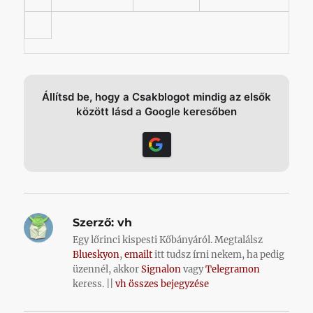
Állítsd be, hogy a Csakblogot mindig az elsők
között lásd a Google keresőben
Szerző:
vh
Egy lőrinci kispesti Kőbányáról. Megtalálsz
Blueskyon
,
emailt
itt tudsz írni nekem, ha pedig
üzennél, akkor
Signalon
vagy
Telegramon
keress. ||
vh összes bejegyzése