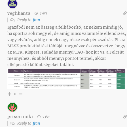
veghhanta
7 éve
Reply to
fran
Igazából nem az összeg a felháborító, az nekem mindig jó,
ha sportra sok megy el, de amíg nincs valamiféle ellenőrzés,
vagy elvárás, addig ennek nagy része csak pénzszórás. Pl. az
MLSZ produktivitási tábláját megnézve és összevetve, hogy
az MTK, Kispest, Haladás mennyi TAO-hoz jut vs. a Felcsút
mennyihez, és abból mennyi pontot termel, akkor
elképesztő különbségeket találni:
0
prison miki
7 éve
Reply to
fran