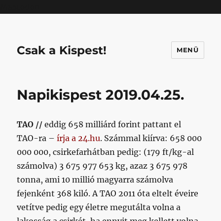
Mastodon
Csak a Kispest!
MENÜ
Napikispest 2019.04.25.
TAO //
eddig 658 milliárd forint pattant el
TAO-ra –
írja a 24.hu
. Számmal kiírva: 658 000
000 000, csirkefarhátban pedig: (179 ft/kg-al
számolva) 3 675 977 653 kg, azaz 3 675 978
tonna, ami 10 millió magyarra számolva
fejenként 368 kiló. A TAO 2011 óta eltelt éveire
vetítve pedig egy életre megutálta volna a