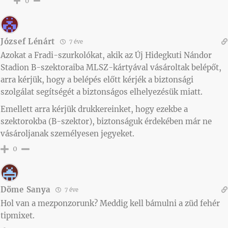
0
József Lénárt
7 éve
Azokat a Fradi-szurkolókat, akik az Új Hidegkuti Nándor
Stadion B-szektoraiba MLSZ-kártyával vásároltak belépőt,
arra kérjük, hogy a belépés előtt kérjék a biztonsági
szolgálat segítségét a biztonságos elhelyezésük miatt.
Emellett arra kérjük drukkereinket, hogy ezekbe a
szektorokba (B-szektor), biztonságuk érdekében már ne
vásároljanak személyesen jegyeket.
0
Döme Sanya
7 éve
Hol van a mezponzorunk? Meddig kell bámulni a züd fehér
tipmixet.