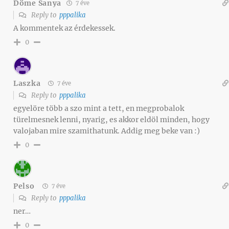
Döme Sanya
7 éve
Reply to
pppalika
A kommentek az érdekessek.
0
Laszka
7 éve
Reply to
pppalika
egyelöre több a szo mint a tett, en megprobalok
türelmesnek lenni, nyarig, es akkor eldöl minden, hogy
valojaban mire szamithatunk. Addig meg beke van :)
0
Pelso
7 éve
Reply to
pppalika
ner…
0