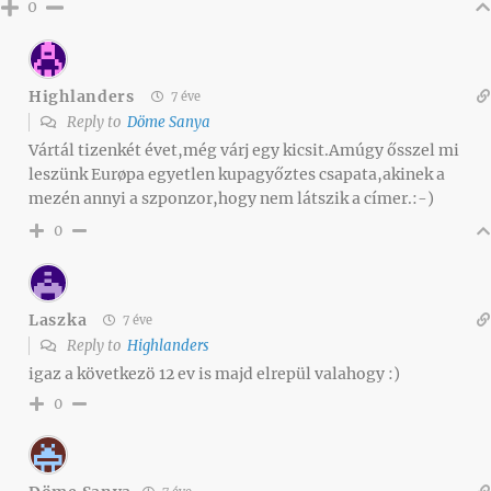
0
Highlanders
7 éve
Reply to
Döme Sanya
Vártál tizenkét évet,még várj egy kicsit.Amúgy ősszel mi
leszünk Eurøpa egyetlen kupagyőztes csapata,akinek a
mezén annyi a szponzor,hogy nem látszik a címer.:-)
0
Laszka
7 éve
Reply to
Highlanders
igaz a következö 12 ev is majd elrepül valahogy :)
0