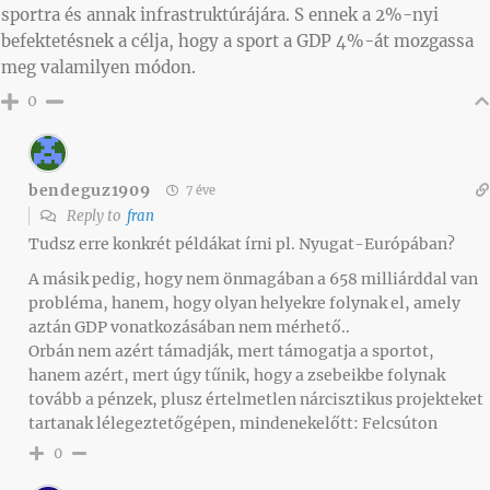
sportra és annak infrastruktúrájára. S ennek a 2%-nyi
befektetésnek a célja, hogy a sport a GDP 4%-át mozgassa
meg valamilyen módon.
0
bendeguz1909
7 éve
Reply to
fran
Tudsz erre konkrét példákat írni pl. Nyugat-Európában?
A másik pedig, hogy nem önmagában a 658 milliárddal van
probléma, hanem, hogy olyan helyekre folynak el, amely
aztán GDP vonatkozásában nem mérhető..
Orbán nem azért támadják, mert támogatja a sportot,
hanem azért, mert úgy tűnik, hogy a zsebeikbe folynak
tovább a pénzek, plusz értelmetlen nárcisztikus projekteket
tartanak lélegeztetőgépen, mindenekelőtt: Felcsúton
0