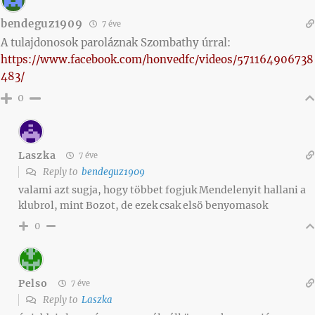
bendeguz1909
7 éve
A tulajdonosok paroláznak Szombathy úrral:
https://www.facebook.com/honvedfc/videos/571164906738
483/
0
Laszka
7 éve
Reply to
bendeguz1909
valami azt sugja, hogy többet fogjuk Mendelenyit hallani a
klubrol, mint Bozot, de ezek csak elsö benyomasok
0
Pelso
7 éve
Reply to
Laszka