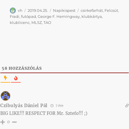
Szerző
Közzétéve
Kategória
Címke
vh
2019.04.25.
Napikispest
csirkefarhát
,
Felcsút
,
Fradi
,
futópad
,
George F. Hemingway
,
klubkártya
,
klublicenc
,
MLSZ
,
TAO
58
HOZZÁSZÓLÁS
Czibulyás Dániel Pál
7 éve
BIG LIKE!!! RESPECT FOR Mr. Sztefo!!! ;)
0