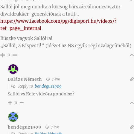
Sallói jól megmondta a köcsög bárszáreálmöncsösztör
divatdrukker-generációnak a tutit…
https://www.facebook.com/pg/digisport.hu/videos/?
ref=page_internal
Büszke vagyok Sallóira!
„Sallói, a Kispesti!” (idézet az NS egyik régi szalagcíméből)
0
Balázs Németh
7 éve
Reply to
bendeguz1909
Sallói vs Kele videóra gondolsz?
0
bendeguz1909
7 éve