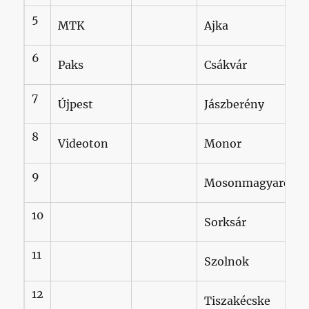
5
MTK
Ajka
6
Paks
Csákvár
7
Újpest
Jászberény
8
Videoton
Monor
9
Mosonmagyaróvár
10
Sorksár
11
Szolnok
12
Tiszakécske