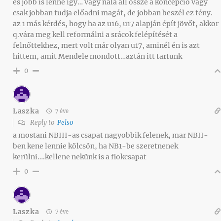
és jobb is lenne így… vagy nála áll össze a koncepció vagy
csak jobban tudja előadni magát, de jobban beszél ez tény.
az 1 más kérdés, hogy ha az u16, u17 alapján épít jövőt, akkor
q.vára meg kell reformálni a srácok felépítését a
felnőttekhez, mert volt már olyan u17, aminél én is azt
hittem, amit Mendele mondott…aztán itt tartunk
0
Laszka
7 éve
Reply to
Pelso
a mostani NBIII-as csapat nagyobbik felenek, mar NBII-
ben kene lennie kölcsön, ha NB1-be szeretnenek
kerülni….kellene nekünk is a fiokcsapat
0
Laszka
7 éve