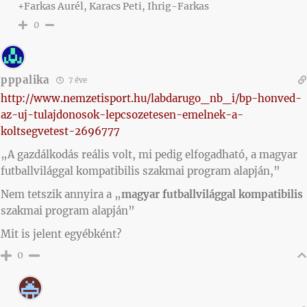
+Farkas Aurél, Karacs Peti, Ihrig-Farkas
0
pppalika
7 éve
http://www.nemzetisport.hu/labdarugo_nb_i/bp-honved-
az-uj-tulajdonosok-lepcsozetesen-emelnek-a-
koltsegvetest-2696777
„A gazdálkodás reális volt, mi pedig elfogadható, a magyar
futballvilággal kompatibilis szakmai program alapján,”
Nem tetszik annyira a „
magyar futballvilággal kompatibilis
szakmai program alapján”
Mit is jelent egyébként?
0