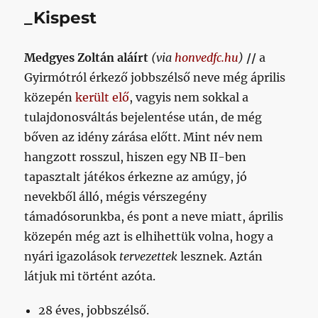
_Kispest
Medgyes Zoltán aláírt
(via
honvedfc.hu
)
//
a
Gyirmótról érkező jobbszélső neve még április
közepén
került elő
, vagyis nem sokkal a
tulajdonosváltás bejelentése után, de még
bőven az idény zárása előtt. Mint név nem
hangzott rosszul, hiszen egy NB II-ben
tapasztalt játékos érkezne az amúgy, jó
nevekből álló, mégis vérszegény
támadósorunkba, és pont a neve miatt, április
közepén még azt is elhihettük volna, hogy a
nyári igazolások
tervezettek
lesznek. Aztán
látjuk mi történt azóta.
28 éves, jobbszélső.