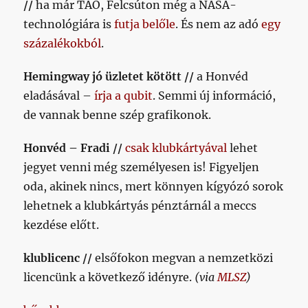
//
ha már TAO, Felcsúton még a NASA-
technológiára is
futja belőle
. És nem az adó
egy
százalékokból
.
Hemingway jó üzletet kötött //
a Honvéd
eladásával –
írja a qubit
. Semmi új információ,
de vannak benne szép grafikonok.
Honvéd – Fradi //
csak klubkártyával
lehet
jegyet venni még személyesen is! Figyeljen
oda, akinek nincs, mert könnyen kígyózó sorok
lehetnek a klubkártyás pénztárnál a meccs
kezdése előtt.
klublicenc //
elsőfokon megvan a nemzetközi
licencünk a következő idényre.
(via
MLSZ
)