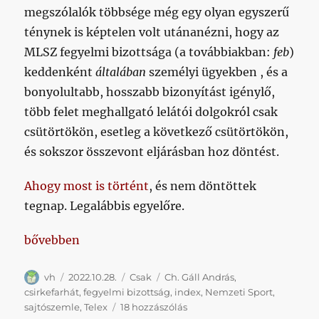
megszólalók többsége még egy olyan egyszerű
ténynek is képtelen volt utánanézni, hogy az
MLSZ fegyelmi bizottsága (a továbbiakban:
feb
)
keddenként
általában
személyi ügyekben , és a
bonyolultabb, hosszabb bizonyítást igénylő,
több felet meghallgató lelátói dolgokról csak
csütörtökön, esetleg a következő csütörtökön,
és sokszor összevont eljárásban hoz döntést.
Ahogy most is történt
, és nem döntöttek
tegnap. Legalábbis egyelőre.
„Egyelőre nincs döntés Egerszegről”
bővebben
Szerző
Közzétéve
Kategória
Címke
vh
2022.10.28.
Csak
Ch. Gáll András
,
csirkefarhát
,
fegyelmi bizottság
,
index
,
Nemzeti Sport
,
Egyelőre
sajtószemle
,
Telex
18 hozzászólás