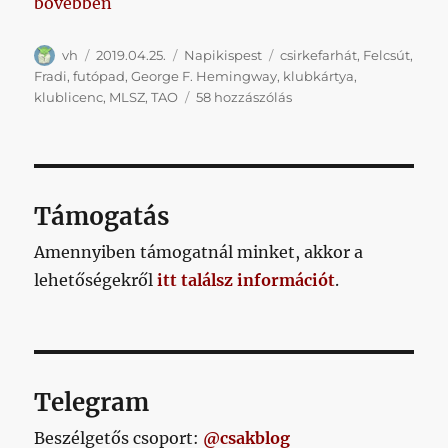
„Napikispest 2019.04.25.”
bővebben
Szerző
Közzétéve
Kategória
Címke
vh
2019.04.25.
Napikispest
csirkefarhát
,
Felcsút
,
Fradi
,
futópad
,
George F. Hemingway
,
klubkártya
,
Napikispest
klublicenc
,
MLSZ
,
TAO
58 hozzászólás
2019.04.25.
című
bejegyzéshez
Támogatás
Amennyiben támogatnál minket, akkor a
lehetőségekről
itt találsz információt
.
Telegram
Beszélgetős csoport:
@csakblog