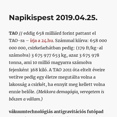
nincs
döntés
Egerszegről
Napikispest 2019.04.25.
című
bejegyzéshez
TAO //
eddig 658 milliárd forint pattant el
TAO-ra –
írja a 24.hu
. Számmal kiírva: 658 000
000 000, csirkefarhátban pedig: (179 ft/kg-al
számolva) 3 675 977 653 kg, azaz 3 675 978
tonna, ami 10 millió magyarra számolva
fejenként 368 kiló. A TAO 2011 óta eltelt éveire
vetítve pedig egy életre megutálta volna a
lakosság a csirkét, ha ennyit meg kellett volna
ennie belőle.
(Mekkora demagógia, veregetem is
bőszen a vállam.)
vákuumtechnológiás antigravitációs futópad