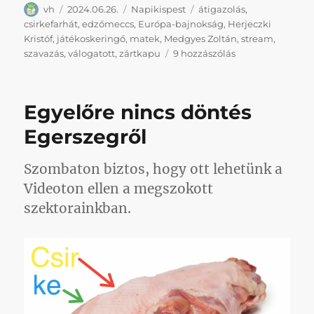
Szerző
Közzétéve
Kategória
Címke
vh
2024.06.26.
Napikispest
átigazolás
,
csirkefarhát
,
edzőmeccs
,
Európa-bajnokság
,
Herjeczki
Kristóf
,
játékoskeringő
,
matek
,
Medgyes Zoltán
,
stream
,
Napikispest,
szavazás
,
válogatott
,
zártkapu
9 hozzászólás
napiEb
2024/06/26
című
Egyelőre nincs döntés
bejegyzéshez
Egerszegről
Szombaton biztos, hogy ott lehetünk a
Videoton ellen a megszokott
szektorainkban.