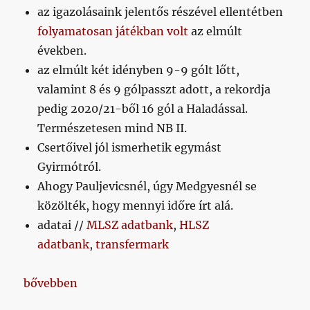
az igazolásaink jelentős részével ellentétben
folyamatosan játékban volt
az elmúlt
években.
az elmúlt két idényben 9-9 gólt lőtt,
valamint 8 és 9 gólpasszt adott, a rekordja
pedig 2020/21-ből 16 gól a Haladással.
Természetesen mind NB II.
Csertőivel jól ismerhetik egymást
Gyirmótról.
Ahogy Pauljevicsnél, úgy Medgyesnél se
közölték, hogy mennyi időre írt alá.
adatai //
MLSZ adatbank
,
HLSZ
adatbank
,
transfermark
„Napikispest, napiEb 2024/06/26”
bővebben