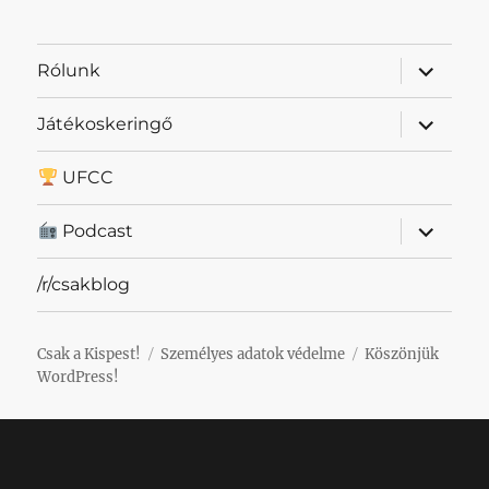
almenü
Rólunk
szétnyit
almenü
Játékoskeringő
szétnyit
UFCC
almenü
Podcast
szétnyit
/r/csakblog
Csak a Kispest!
Személyes adatok védelme
Köszönjük
WordPress!