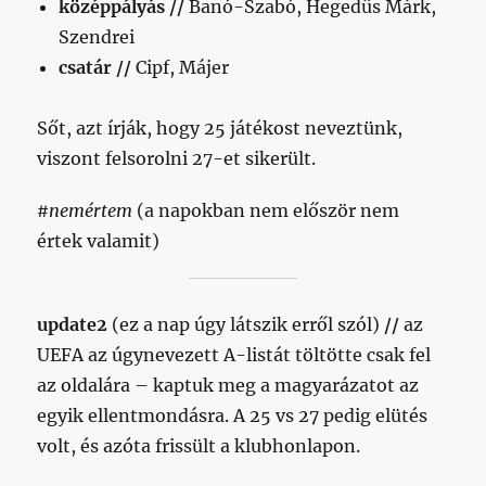
középpályás //
Banó-Szabó, Hegedűs Márk,
Szendrei
csatár //
Cipf, Májer
Sőt, azt írják, hogy 25 játékost neveztünk,
viszont felsorolni 27-et sikerült.
#nemértem
(a napokban nem először nem
értek valamit)
update2
(ez a nap úgy látszik erről szól)
//
az
UEFA az úgynevezett A-listát töltötte csak fel
az oldalára – kaptuk meg a magyarázatot az
egyik ellentmondásra. A 25 vs 27 pedig elütés
volt, és azóta frissült a klubhonlapon.