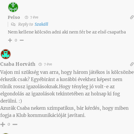
Pelso
7 éve
Reply to
Szakáll
Nem kellene kölcsön adni aki nem fér be az első csapatba
0
Csaba Horváth
7 éve
Vajon mi szükség van arra, hogy három játékos is kölcsönbe
érkezik csak? Egyébiránt a korábbi évekhez képest nem
tűnik rossz igazolásoknak.Hogy tényleg jó volt-e az
elgondolás az igazolások tekintetében az holnap ki fog
derülni. :)
Azurák Csaba nekem szimpatikus, bár kérdés, hogy miben
fogja a Klub kommunikációját javítani.
0