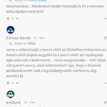
Reply to
Ferenc Kiraly
Gusztustalan… Mindenhol ezeket futtatják és itt a meccsen
még rápakol ratyi Jenő
0
Ferenc Kiraly
7 éve
Reply to
Pelso
szvsz a mikrofonját a meccs előtt az öltözőben felnyomta az
összes zöld majom seggébe és a meccs alatt azt nyalogatja.
apja sem volt a kedvencem – Isten nyugosztalja – volt olyan
válogatott meccs, amit leközvetített úgy, hogy a Honvéd
játékosok nevét csak a legszükségesebb esetben is alig
mondta ki.
0
nethool
7 éve