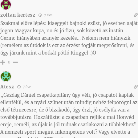
zoltan kertesz
7 éve
Szakmai előre lépés: kiseggelt bajnoki ezüst, jó esetben saját
jogon Magyar kupa, no és jó fizú, sok követő az instán…
Gerinc hiányában aranyér kezelés… Nekem nem hiányzik
(remélem az útódok is ezt az érzést fogják megerősíteni, és
úgy járunk mint a botkát pótló Kinggel :)Ö
0
Atesz
7 éve
„Gazdag Dániel csapatkapitány úgy véli, jó csapatot kaptak
ellenfélül, és a nyári szünet után mindig nehéz felpörögni az
első tétmeccsre, de ő bizakodó, úgy érzi, jó esélyük van a
továbbjutásra. Hozzáfűzte: a csapatban rejlik a mai Honvéd
ereje, reméli, az újak is jól tudnak csatlakozni a többiekhez”
A nemzeti sport megint inkompetens volt? Vagy elvette a