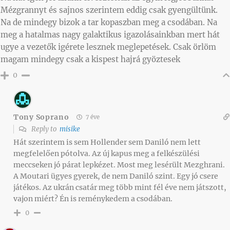
Mézgrannyt és sajnos szerintem eddig csak gyengültünk.
Na de mindegy bizok a tar kopaszban meg a csodában. Na
meg a hatalmas nagy galaktikus igazolásainkban mert hát
ugye a vezetők igérete lesznek meglepetések. Csak örlöm
magam mindegy csak a kispest hajrá gyöztesek
0
Tony Soprano
7 éve
Reply to
misike
Hát szerintem is sem Hollender sem Daniló nem lett
megfelelően pótolva. Az új kapus meg a felkészülési
meccseken jó párat lepkézet. Most meg lesérült Mezghrani.
A Moutari ügyes gyerek, de nem Daniló szint. Egy jó csere
játékos. Az ukrán csatár meg több mint fél éve nem játszott,
vajon miért? Én is reménykedem a csodában.
0