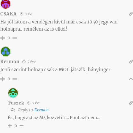
CSAKA
7 éve
Ha jól látom a vendégen kívül már csak 1050 jegy van
holnapra.. remélem az is elkel!
0
Kermon
7 éve
Jenő szerint holnap csak a MOL játszik, hányinger.
0
Tuszek
7 éve
Reply to
Kermon
És, hogy azt az M4 közvetíti… Pont azt nem…
0