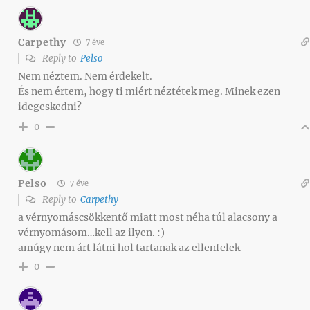
Carpethy
7 éve
Reply to
Pelso
Nem néztem. Nem érdekelt.
És nem értem, hogy ti miért néztétek meg. Minek ezen
idegeskedni?
0
Pelso
7 éve
Reply to
Carpethy
a vérnyomáscsökkentő miatt most néha túl alacsony a
vérnyomásom…kell az ilyen. :)
amúgy nem árt látni hol tartanak az ellenfelek
0