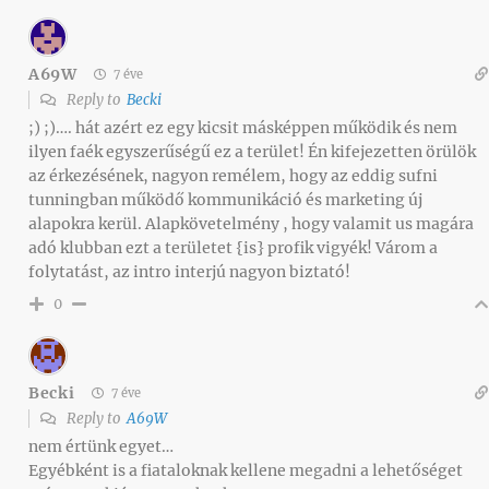
A69W
7 éve
Reply to
Becki
;) ;)…. hát azért ez egy kicsit másképpen működik és nem
ilyen faék egyszerűségű ez a terület! Én kifejezetten örülök
az érkezésének, nagyon remélem, hogy az eddig sufni
tunningban működő kommunikáció és marketing új
alapokra kerül. Alapkövetelmény , hogy valamit us magára
adó klubban ezt a területet {is} profik vigyék! Várom a
folytatást, az intro interjú nagyon biztató!
0
Becki
7 éve
Reply to
A69W
nem értünk egyet…
Egyébként is a fiataloknak kellene megadni a lehetőséget