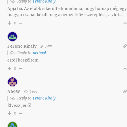
Reply to
Ferenc Kiraly
Apja fia. Az előbb sikerült elmondania, hogy holnap még egy
magyar csapat kezdi meg a nemzetközi szereplést, a vidi….
0
Ferenc Kiraly
7 éve
Reply to
nethool
erről beszéltem
0
A69W
7 éve
Reply to
Ferenc Kiraly
Élvezz Jenő!
0