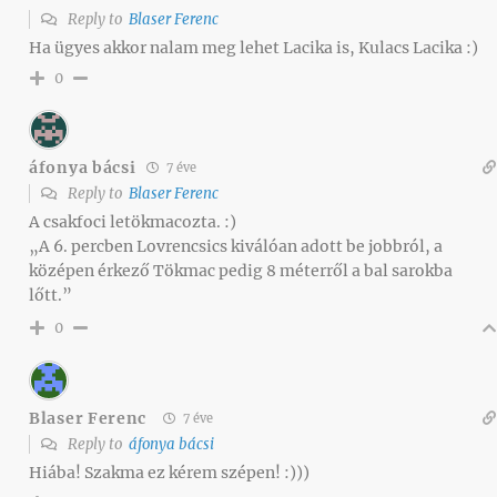
Reply to
Blaser Ferenc
Ha ügyes akkor nalam meg lehet Lacika is, Kulacs Lacika :)
0
áfonya bácsi
7 éve
Reply to
Blaser Ferenc
A csakfoci letökmacozta. :)
„A 6. percben Lovrencsics kiválóan adott be jobbról, a
középen érkező Tökmac pedig 8 méterről a bal sarokba
lőtt.”
0
Blaser Ferenc
7 éve
Reply to
áfonya bácsi
Hiába! Szakma ez kérem szépen! :)))