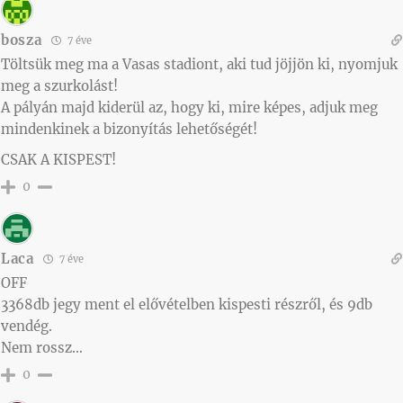
bosza
7 éve
Töltsük meg ma a Vasas stadiont, aki tud jöjjön ki, nyomjuk
meg a szurkolást!
A pályán majd kiderül az, hogy ki, mire képes, adjuk meg
mindenkinek a bizonyítás lehetőségét!
CSAK A KISPEST!
0
Laca
7 éve
OFF
3368db jegy ment el elővételben kispesti részről, és 9db
vendég.
Nem rossz…
0