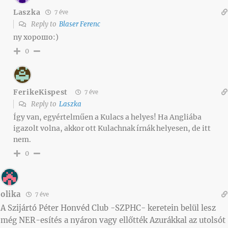
Laszka
7 éve
Reply to
Blaser Ferenc
ny хорошо:)
0
FerikeKispest
7 éve
Reply to
Laszka
Így van, egyértelműen a Kulacs a helyes! Ha Angliába
igazolt volna, akkor ott Kulachnak írnák helyesen, de itt
nem.
0
olika
7 éve
A Szijártó Péter Honvéd Club -SZPHC- keretein belül lesz
még NER-esítés a nyáron vagy ellőtték Azurákkal az utolsót