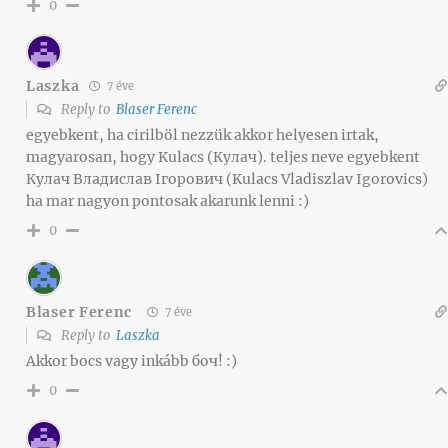
0
Laszka
7 éve
Reply to
Blaser Ferenc
egyebkent, ha cirilböl nezzük akkor helyesen irtak,
magyarosan, hogy Kulacs (Кулач). teljes neve egyebkent
Кулач Владислав Ігорович (Kulacs Vladiszlav Igorovics)
ha mar nagyon pontosak akarunk lenni :)
0
Blaser Ferenc
7 éve
Reply to
Laszka
Akkor bocs vagy inkább боч! :)
0