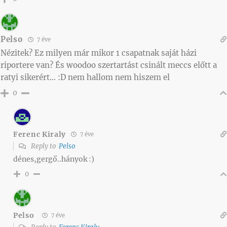
Pelso
7 éve
Nézitek? Ez milyen már mikor 1 csapatnak saját házi
riportere van? És woodoo szertartást csinált meccs előtt a
ratyi sikerért… :D nem hallom nem hiszem el
0
Ferenc Kiraly
7 éve
Reply to
Pelso
dénes,gergő..hányok :)
0
Pelso
7 éve