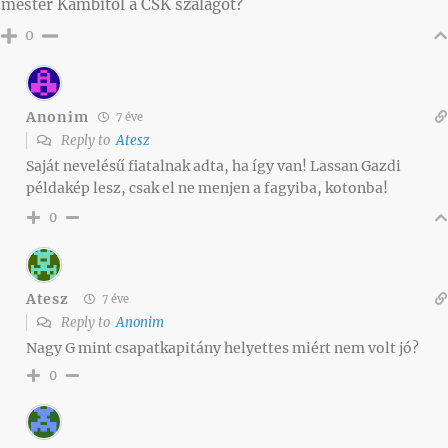
mester Kambitól a CSK szalagot?
0
Anonim
7 éve
Reply to
Atesz
Saját nevelésű fiatalnak adta, ha így van! Lassan Gazdi
példakép lesz, csak el ne menjen a fagyiba, kotonba!
0
Atesz
7 éve
Reply to
Anonim
Nagy G mint csapatkapitány helyettes miért nem volt jó?
0