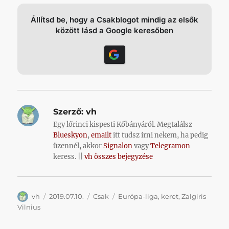
Állítsd be, hogy a Csakblogot mindig az elsők
között lásd a Google keresőben
Szerző:
vh
Egy lőrinci kispesti Kőbányáról. Megtalálsz
Blueskyon
,
emailt
itt tudsz írni nekem, ha pedig
üzennél, akkor
Signalon
vagy
Telegramon
keress. ||
vh összes bejegyzése
Szerző
Közzétéve
Kategória
Címke
vh
2019.07.10.
Csak
Európa-liga
,
keret
,
Zalgiris
Vilnius