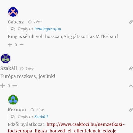
Gabesz
7 éve
Reply to
bendeguz1909
King is sérült volt hosszan,Alig játszott az MTK-ban !
0
Szakáll
7 éve
Európa reszkess, jövünk!
0
Kermon
7 éve
Reply to
Szakáll
Edzői nyilatkozat:
http://www.csakfoci.hu/nemzetkozi-
foci/europa-liga/a-honved-el-ellenfelenek-edzoje-