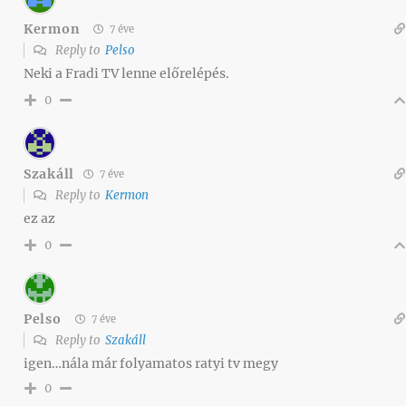
Kermon
7 éve
Reply to
Pelso
Neki a Fradi TV lenne előrelépés.
0
Szakáll
7 éve
Reply to
Kermon
ez az
0
Pelso
7 éve
Reply to
Szakáll
igen…nála már folyamatos ratyi tv megy
0