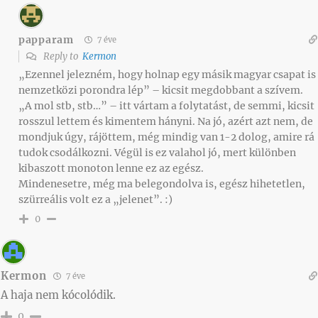
papparam
7 éve
Reply to
Kermon
„Ezennel jelezném, hogy holnap egy másik magyar csapat is
nemzetközi porondra lép” – kicsit megdobbant a szívem.
„A mol stb, stb…” – itt vártam a folytatást, de semmi, kicsit
rosszul lettem és kimentem hányni. Na jó, azért azt nem, de
mondjuk úgy, rájöttem, még mindig van 1-2 dolog, amire rá
tudok csodálkozni. Végül is ez valahol jó, mert különben
kibaszott monoton lenne ez az egész.
Mindenesetre, még ma belegondolva is, egész hihetetlen,
szürreális volt ez a „jelenet”. :)
0
Kermon
7 éve
A haja nem kócolódik.
0