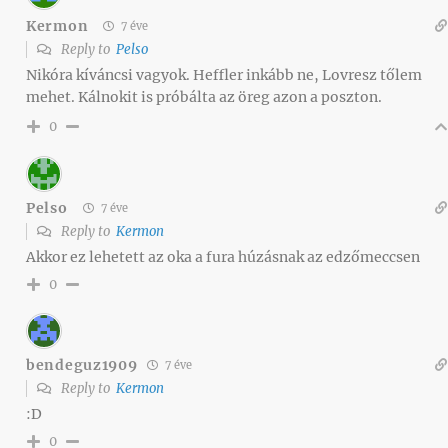
Kermon
7 éve
Reply to
Pelso
Nikóra kíváncsi vagyok. Heffler inkább ne, Lovresz tőlem
mehet. Kálnokit is próbálta az öreg azon a poszton.
0
Pelso
7 éve
Reply to
Kermon
Akkor ez lehetett az oka a fura húzásnak az edzőmeccsen
0
bendeguz1909
7 éve
Reply to
Kermon
:D
0