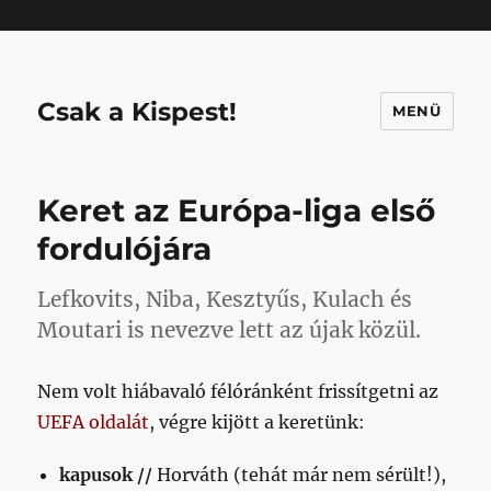
Mastodon
Csak a Kispest!
MENÜ
Keret az Európa-liga első
fordulójára
Lefkovits, Niba, Kesztyűs, Kulach és
Moutari is nevezve lett az újak közül.
Nem volt hiábavaló félóránként frissítgetni az
UEFA oldalát
, végre kijött a keretünk:
kapusok //
Horváth (tehát már nem sérült!),