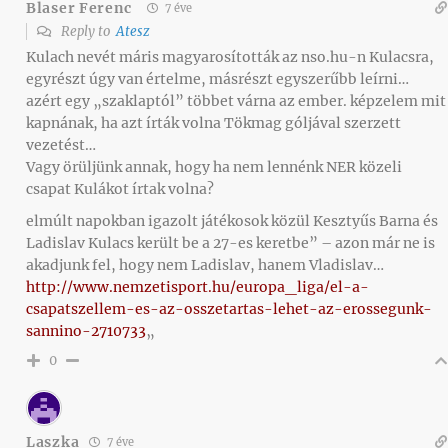
Blaser Ferenc
7 éve
Reply to
Atesz
Kulach nevét máris magyarosították az nso.hu-n Kulacsra,
egyrészt úgy van értelme, másrészt egyszerűbb leírni…
azért egy „szaklaptól” többet várna az ember. képzelem mit
kapnának, ha azt írták volna Tökmag góljával szerzett
vezetést…
Vagy örüljünk annak, hogy ha nem lennénk NER közeli
csapat Kulákot írtak volna?
elmúlt napokban igazolt játékosok közül Kesztyűs Barna és
Ladislav Kulacs került be a 27-es keretbe” – azon már ne is
akadjunk fel, hogy nem Ladislav, hanem Vladislav…
http://www.nemzetisport.hu/europa_liga/el-a-
csapatszellem-es-az-osszetartas-lehet-az-erossegunk-
sannino-2710733
„
0
Laszka
7 éve