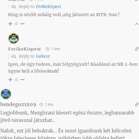
Reply to
FerikeKispest
King is sérült sokáig volt,alig játszott az MTK-ban !
0
FerikeKispest
7 éve
Reply to
Gabesz
Igen, de úgy tudom, már felgyógyult! Ráadásul az NB 2-ben
úgyse kell a libásoknak!
0
bendeguz1909
7 éve
Legjobbunk, Mezghrani kiesett egész ősszre, leghamarabb
jövő tavasszal játszhat..
Nahát, ezt jól bebuktuk… És most igazoltunk két kölcsönt
tökre felesleges középre, miközben jobb oldalra kellett