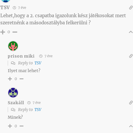
TSV
7 éve
Lehet,hogy a 2. csapatba igazolunk kész játékosokat mert
szeretnénk a másodosztályba felkerülni ?
0
prison miki
7 éve
Reply to
TSV
Ilyet mar lehet?
0
Szakáll
7 éve
Reply to
TSV
Minek?
0