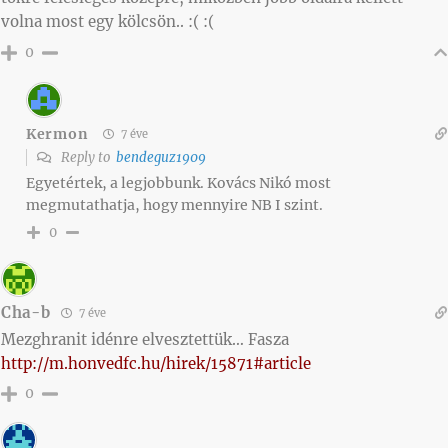
volna most egy kölcsön.. :( :(
0
Kermon
7 éve
Reply to
bendeguz1909
Egyetértek, a legjobbunk. Kovács Nikó most
megmutathatja, hogy mennyire NB I szint.
0
Cha-b
7 éve
Mezghranit idénre elvesztettük… Fasza
http://m.honvedfc.hu/hirek/15871#article
0