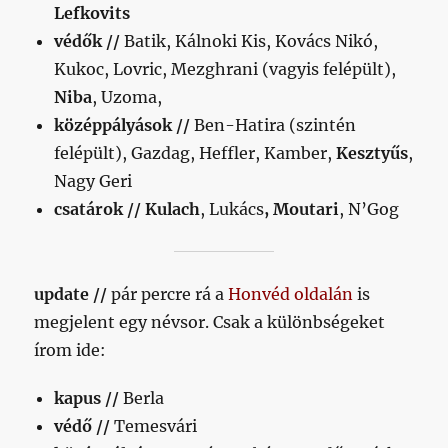
Lefkovits
védők //
Batik, Kálnoki Kis, Kovács Nikó,
Kukoc, Lovric, Mezghrani (vagyis felépült),
Niba
, Uzoma,
középpályások //
Ben-Hatira (szintén
felépült), Gazdag, Heffler, Kamber,
Kesztyűs
,
Nagy Geri
csatárok //
Kulach
, Lukács
, Moutari
, N’Gog
update //
pár percre rá a
Honvéd oldalán
is
megjelent egy névsor. Csak a különbségeket
írom ide:
kapus //
Berla
védő //
Temesvári