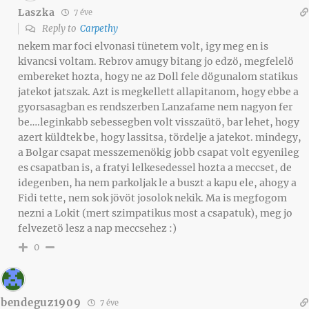
Laszka
7 éve
Reply to
Carpethy
nekem mar foci elvonasi tünetem volt, igy meg en is
kivancsi voltam. Rebrov amugy bitang jo edzö, megfelelö
embereket hozta, hogy ne az Doll fele dögunalom statikus
jatekot jatszak. Azt is megkellett allapitanom, hogy ebbe a
gyorsasagban es rendszerben Lanzafame nem nagyon fer
be….leginkabb sebessegben volt visszaütö, bar lehet, hogy
azert küldtek be, hogy lassitsa, tördelje a jatekot. mindegy,
a Bolgar csapat messzemenökig jobb csapat volt egyenileg
es csapatban is, a fratyi lelkesedessel hozta a meccset, de
idegenben, ha nem parkoljak le a buszt a kapu ele, ahogy a
Fidi tette, nem sok jövöt josolok nekik. Ma is megfogom
nezni a Lokit (mert szimpatikus most a csapatuk), meg jo
felvezetö lesz a nap meccsehez :)
0
bendeguz1909
7 éve