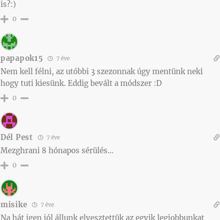
is?:)
0
papapok15
7 éve
Nem kell félni, az utóbbi 3 szezonnak úgy mentünk neki
hogy tuti kiesünk. Eddig bevált a módszer :D
0
Dél Pest
7 éve
Mezghrani 8 hónapos sérülés…
0
misike
7 éve
Na hát igen jól állunk elvesztettük az egyik legjobbunkat