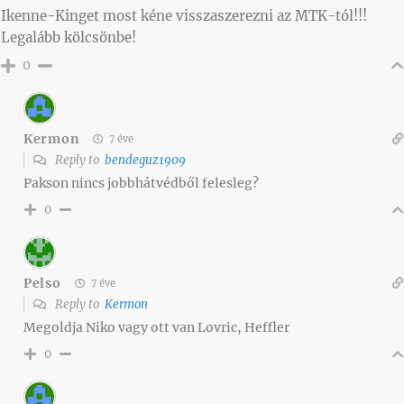
Ikenne-Kinget most kéne visszaszerezni az MTK-tól!!!
Legalább kölcsönbe!
0
Kermon
7 éve
Reply to
bendeguz1909
Pakson nincs jobbhátvédből felesleg?
0
Pelso
7 éve
Reply to
Kermon
Megoldja Niko vagy ott van Lovric, Heffler
0