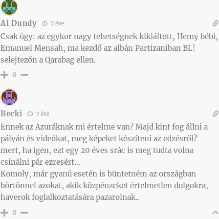
Al Dundy
7 éve
Csak úgy: az egykor nagy tehetségnek kikiáltott, Hemy bébi,
Emanuel Mensah, ma kezdő az albán Partizaniban BL!
selejtezőn a Qarabag ellen.
0
Becki
7 éve
Ennek az Azuráknak mi értelme van? Majd kint fog állni a
pályán és videókat, meg képeket készíteni az edzésről?
mert, ha igen, ezt egy 20 éves srác is meg tudta volna
csinálni pár ezresért…
Komoly, már gyanú esetén is büntetném az országban
börtönnel azokat, akik közpénzeket értelmetlen dolgokra,
haverok foglalkoztatására pazarolnak..
0