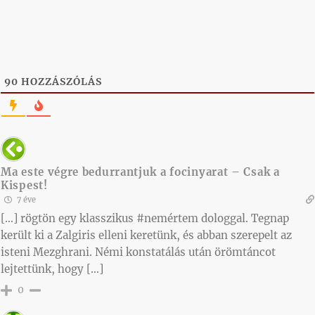
90
HOZZÁSZÓLÁS
Ma este végre bedurrantjuk a focinyarat – Csak a
Kispest!
7 éve
[…] rögtön egy klasszikus #nemértem dologgal. Tegnap
került ki a Zalgiris elleni keretünk, és abban szerepelt az
isteni Mezghrani. Némi konstatálás után örömtáncot
lejtettünk, hogy […]
0