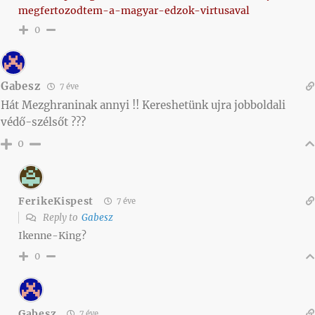
megfertozodtem-a-magyar-edzok-virtusaval
0
Gabesz
7 éve
Hát Mezghraninak annyi !! Kereshetünk ujra jobboldali
védő-szélsőt ???
0
FerikeKispest
7 éve
Reply to
Gabesz
Ikenne-King?
0
Gabesz
7 éve