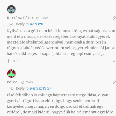
Kertész Péter
7 éve
Reply to
KareszB
Nyilván azt a gólt nem lehet lemosni róla, és hát sajnos azon
ment el a meccs, de összességében iszonyat stabil gyerek
megfelelő játékintelligenciával, nem csak a durr, pcsán
rúgom a labdát védő. Szerintem vele egyértelműen jól járt a
hátsó traktus (és a csapat), hiába a tegnapi csúnyaság.
0
zolee
7 éve
Reply to
Kertész Péter
Első félidőben is volt egy hajmeresztő megoldása, olyan
gyertyát rúgott kapu előtt, úgy hogy senki nem volt
környékén hogy ihaj, ilyen dolgok sokat elárulnak egy
védőről, de majd kiderül hogy válik be, véleményt egyelőre