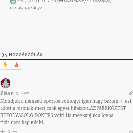
Szerző
Közzétéve
Kategória
Címke
vh
2019.08.05.
Osztályozókönyv
Diósgyőr
,
osztályozókönyv
34
HOZZÁSZÓLÁS
Péter
7 éve
Mondjuk a nemzeti sportos somogyi igen nagy barom.7-est
adott a birónak,mert csak egyet hibázott.AZ MÉRKŐZÉST
BEFOLYÁSOLÓ DÖNTÉS volt! Ha megkapjuk a jogos
tizit,nem kapunk ki.
0