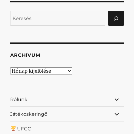
Keresés
ARCHÍVUM
Archívum
almenü
Rólunk
szétnyit
almenü
Játékoskeringő
szétnyit
UFCC