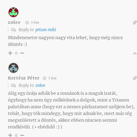
zolee
7 éve
Reply to
prison miki
Mindenesetre nagyon nagy vita lehet, hogy még nincs
döntés :)
0
Kertész Péter
7 éve
Reply to
zolee
Alig egy órája adták be a románok is a maguk iratát,
úgyhogy ha nem úgy működnek a dolgok, mint a Trianon
palotában anno (hogy ezt a nemes párhuzamot szőjjem be),
tehát, hogy tök mindegy, hogy mit adnak be, mert már rég
megszületett a döntés, akkor ebben nincsen semmi
rendkívüli. (+ ebédidő :) )
0