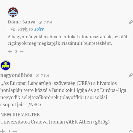
Döme Sanya
7 éve
Reply to
zolee
A hagyományokhoz híven, minket elmarasztalnak, az oláh
cigányok meg megkapják Tiszántult büntetésként.
0
nagyondühös
7 éve
„Az Európai Labdarúgó-szövetség (UEFA) a hivatalos
honlapján tette közzé a Bajnokok Ligája és az Európa-liga
negyedik selejtezőkörének (playoffkör) sorsolási
csoportjait” /NSO/
NEM KIEMELTEK
Universitatea Craiova (román)/AEK Athén (görög)
0