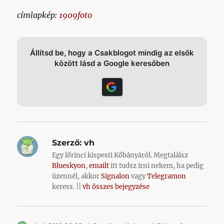
címlapkép:
1909foto
Állítsd be, hogy a Csakblogot mindig az elsők
között lásd a Google keresőben
Szerző:
vh
Egy lőrinci kispesti Kőbányáról. Megtalálsz
Blueskyon
,
emailt
itt tudsz írni nekem, ha pedig
üzennél, akkor
Signalon
vagy
Telegramon
keress. ||
vh összes bejegyzése