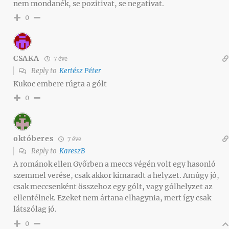
nem mondanék, se pozitivat, se negativat.
0
CSAKA
7 éve
Reply to
Kertész Péter
Kukoc embere rúgta a gólt
0
októberes
7 éve
Reply to
KareszB
A románok ellen Győrben a meccs végén volt egy hasonló
szemmel verése, csak akkor kimaradt a helyzet. Amúgy jó,
csak meccsenként összehoz egy gólt, vagy gólhelyzet az
ellenfélnek. Ezeket nem ártana elhagynia, mert így csak
látszólag jó.
0