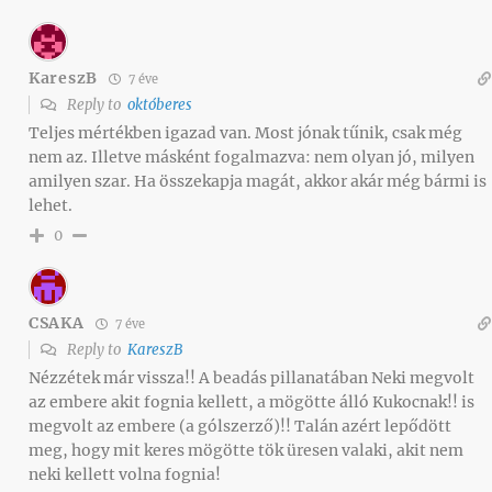
KareszB
7 éve
Reply to
októberes
Teljes mértékben igazad van. Most jónak tűnik, csak még
nem az. Illetve másként fogalmazva: nem olyan jó, milyen
amilyen szar. Ha összekapja magát, akkor akár még bármi is
lehet.
0
CSAKA
7 éve
Reply to
KareszB
Nézzétek már vissza!! A beadás pillanatában Neki megvolt
az embere akit fognia kellett, a mögötte álló Kukocnak!! is
megvolt az embere (a gólszerző)!! Talán azért lepődött
meg, hogy mit keres mögötte tök üresen valaki, akit nem
neki kellett volna fognia!