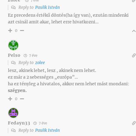
zolee
7 éve
Reply to
Paulik István
Ez precedens értékű döntés(ha így van), ezután mindenki
azt csinál amit akar, lehet erre hivatkozni…
0
Pelso
7 éve
Reply to
zolee
lesz, akinek lehet, lesz , akinek nem lehet.
ez már a 2 sebességes „európa”…
ha ez tényleg a hivatalos, akkor nem lehet mást mondani:
szégyen.
0
Fedayn33
7 éve
Reply to
Paulik István