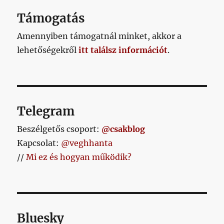
Támogatás
Amennyiben támogatnál minket, akkor a
lehetőségekről
itt találsz információt
.
Telegram
Beszélgetős csoport:
@csakblog
Kapcsolat:
@veghhanta
//
Mi ez és hogyan működik?
Bluesky