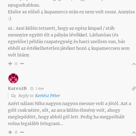
nyugodtabban.
Elsőre az előző 4 kupameccs után ez nem volt rossz. Annyira
:)
ui.: Ami külön tetszett, hogy az egész kispad / stáb
mennyire együtt élt a pályán lévőkkel. Láthatóan (és
egyelőre) példás csapategység és harci szellem van, bár
ebből az értékelhetetlen játékot hozó 4 kupameccsen sem
volt hiány.
0
KareszB
7 éve
Reply to
Kertész Péter
Azért nálam Niba nagyon nagyon messze volt a jótól. Azt a
gólt csak nézte, sőt, az arca külön élmény volt, ahogy
meglepődött, hogy abból gól lett. Pedig ha megpróbált
volna legalább felugrani…
0