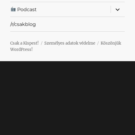
almenü
Podcast
szétnyit
/r/csakblog
Csak a Kispest!
Személyes adatok védelme
Köszönjük
WordPress!