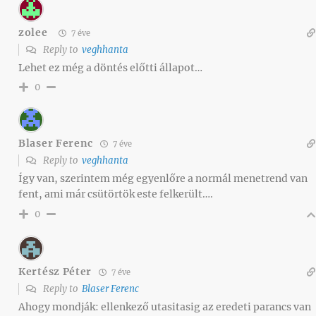
zolee
7 éve
Reply to
veghhanta
Lehet ez még a döntés előtti állapot…
0
Blaser Ferenc
7 éve
Reply to
veghhanta
Így van, szerintem még egyenlőre a normál menetrend van
fent, ami már csütörtök este felkerült….
0
Kertész Péter
7 éve
Reply to
Blaser Ferenc
Ahogy mondják: ellenkező utasitasig az eredeti parancs van