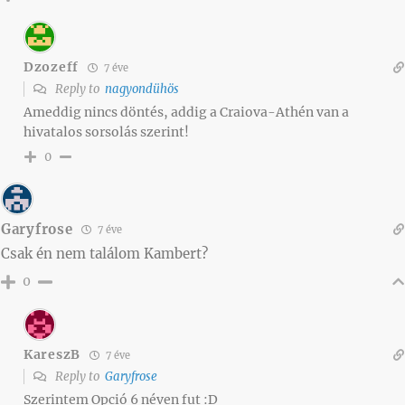
Dzozeff
7 éve
Reply to
nagyondühös
Ameddig nincs döntés, addig a Craiova-Athén van a
hivatalos sorsolás szerint!
0
Garyfrose
7 éve
Csak én nem találom Kambert?
0
KareszB
7 éve
Reply to
Garyfrose
Szerintem Opció 6 néven fut :D