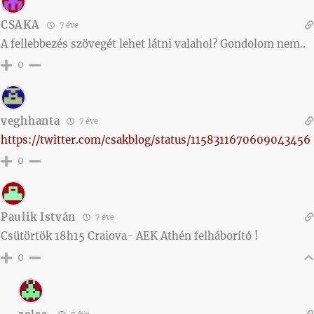
CSAKA
7 éve
A fellebbezés szövegét lehet látni valahol? Gondolom nem..
0
veghhanta
7 éve
https://twitter.com/csakblog/status/1158311670609043456
0
Paulik István
7 éve
Csütörtök 18h15 Craiova- AEK Athén felháborító !
0