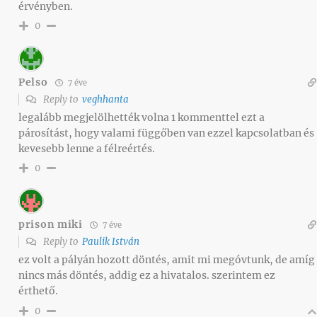
érvényben.
0
Pelso
7 éve
Reply to
veghhanta
legalább megjelölhették volna 1 kommenttel ezt a
párosítást, hogy valami függőben van ezzel kapcsolatban és
kevesebb lenne a félreértés.
0
prison miki
7 éve
Reply to
Paulik István
ez volt a pályán hozott döntés, amit mi megóvtunk, de amíg
nincs más döntés, addig ez a hivatalos. szerintem ez
érthető.
0