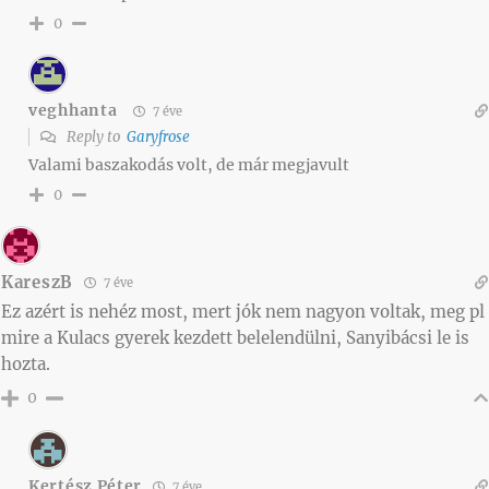
0
veghhanta
7 éve
Reply to
Garyfrose
Valami baszakodás volt, de már megjavult
0
KareszB
7 éve
Ez azért is nehéz most, mert jók nem nagyon voltak, meg pl
mire a Kulacs gyerek kezdett belelendülni, Sanyibácsi le is
hozta.
0
Kertész Péter
7 éve