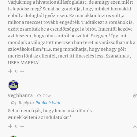
Várjuk meg a hivatalos állásfoglalást, de amúgy ezen miért
is lepődsz meg? Senki ne gondolja, hogy minket hoznak ki
ebből a dologból győztesen. Ez már akkor biztos volt,a
mikor a meccset tovább engedték. Tudták ezt a románok is,
ezért zsarolták be a csendőrséggel a bírót. Innentől kezdve
azt hiszem, hogy nincs miről beszélni! Szégyen! Így, mi
mondjuk a válogatott meccsen harcteret is varázsolhatunk a
szlovákok ellen?TEK meg mondhatja, hogy nehogy gólt
merjen lőni az ellenfél, mert itt lincselés lesz. Szánalmas ,
UEFA MAFFIA!
0
veghhanta
7 éve
Reply to
Paulik István
Sehol nem írják, hogy lenne már döntés.
Minek kelteni az indulatokat?
0