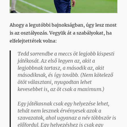
Ahogy a legutóbbi bajnokságban, úgy lesz most
is az osztályozás. Vegyük át a szabályokat, ha
elfelejtettétek volna:
Tedd sorrendbe a meccs öt legjobb kispesti
játékosát. Az első legyen az, akit a
legjobbnak tartasz, a második az, akit
másodiknak, és így tovább. (Nem kötelező
ötöt választani, nyugodtan lehet
kevesebbet is, az öt csak a maximum.)
Egy játékosnak csak egy helyezése lehet,
tehát nem lesznek érvényesek azok a
szavazatok, ahol ugyanaz a név többször is
előfordul. Egy helyezéshez is csak egy