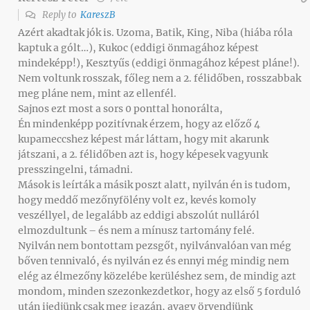
Reply to
KareszB
Azért akadtak jók is. Uzoma, Batik, King, Niba (hiába róla
kaptuk a gólt…), Kukoc (eddigi önmagához képest
mindeképp!), Kesztyűs (eddigi önmagához képest pláne!).
Nem voltunk rosszak, főleg nem a 2. félidőben, rosszabbak
meg pláne nem, mint az ellenfél.
Sajnos ezt most a sors 0 ponttal honorálta,
Én mindenképp pozitívnak érzem, hogy az előző 4
kupameccshez képest már láttam, hogy mit akarunk
játszani, a 2. félidőben azt is, hogy képesek vagyunk
presszingelni, támadni.
Mások is leírták a másik poszt alatt, nyilván én is tudom,
hogy meddő mezőnyfölény volt ez, kevés komoly
veszéllyel, de legalább az eddigi abszolút nulláról
elmozdultunk – és nem a mínusz tartomány felé.
Nyilván nem bontottam pezsgőt, nyilvánvalóan van még
bőven tennivaló, és nyilván ez és ennyi még mindig nem
elég az élmezőny közelébe kerüléshez sem, de mindig azt
mondom, minden szezonkezdetkor, hogy az első 5 forduló
után ijedjünk csak meg igazán, avagy örvendjünk