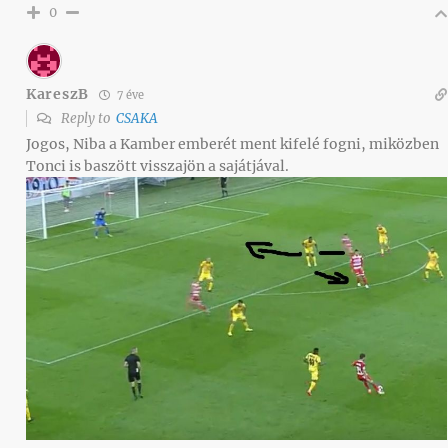
0
KareszB
7 éve
Reply to
CSAKA
Jogos, Niba a Kamber emberét ment kifelé fogni, miközben
Tonci is baszött visszajön a sajátjával.