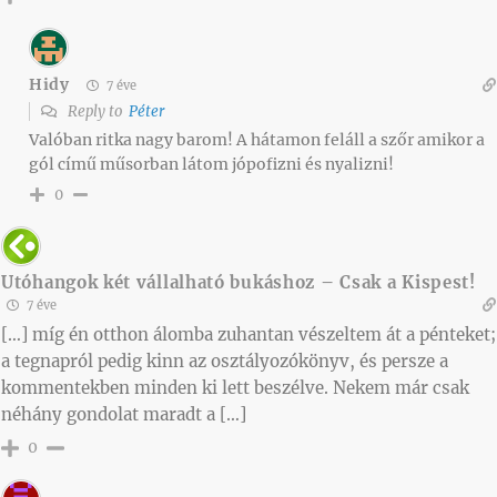
Hidy
7 éve
Reply to
Péter
Valóban ritka nagy barom! A hátamon feláll a szőr amikor a
gól című műsorban látom jópofizni és nyalizni!
0
Utóhangok két vállalható bukáshoz – Csak a Kispest!
7 éve
[…] míg én otthon álomba zuhantan vészeltem át a pénteket;
a tegnapról pedig kinn az osztályozókönyv, és persze a
kommentekben minden ki lett beszélve. Nekem már csak
néhány gondolat maradt a […]
0