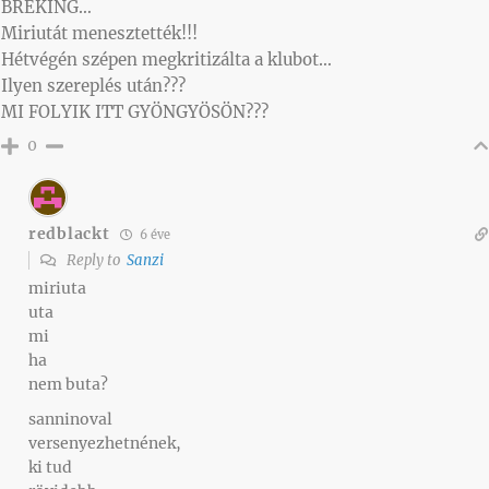
BRÉKING…
Miriutát menesztették!!!
Hétvégén szépen megkritizálta a klubot…
Ilyen szereplés után???
MI FOLYIK ITT GYÖNGYÖSÖN???
0
redblackt
6 éve
Reply to
Sanzi
miriuta
uta
mi
ha
nem buta?
sanninoval
versenyezhetnének,
ki tud