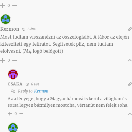
0
Kermon
6 éve
Most tudtam visszanézni az összefoglalót. A tábor az elején
kifeszített egy feliratot. Segítsetek plíz, nem tudtam
elolvasni. (M4 logó belógott)
0
CSAKA
6 éve
Reply to
Kermon
Az a lényege, hogy a Magyar bárhová is kerül a világban és
sorsa legyen bármilyen mostoha, Vértanút nem felejt soha.
0