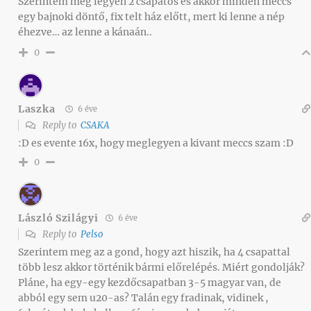
Szerintem meg legyen 2 csapatos és akkor minden meccs
egy bajnoki döntő, fix telt ház előtt, mert ki lenne a nép
éhezve… az lenne a kánaán..
0
Laszka
6 éve
Reply to
CSAKA
:D es evente 16x, hogy meglegyen a kivant meccs szam :D
0
László Szilágyi
6 éve
Reply to
Pelso
Szerintem meg az a gond, hogy azt hiszik, ha 4 csapattal
több lesz akkor történik bármi előrelépés. Miért gondolják?
Pláne, ha egy-egy kezdőcsapatban 3-5 magyar van, de
abból egy sem u20-as? Talán egy fradinak, vidinek ,