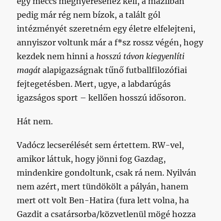
egy meccs megnyeréséhez kell, a mázliban
pedig már rég nem bízok, a talált gól
intézményét szeretném egy életre elfelejteni,
annyiszor voltunk már a f*sz rossz végén, hogy
kezdek nem hinni a
hosszú távon kiegyenlíti
magát
alapigazságnak tűnő futballfilozófiai
fejtegetésben. Mert, ugye, a labdarúgás
igazságos sport – kellően hosszú idősoron.
Hát nem.
Vadócz lecserélését sem értettem. RW-vel,
amikor láttuk, hogy jönni fog Gazdag,
mindenkire gondoltunk, csak rá nem. Nyilván
nem azért, mert tündökölt a pályán, hanem
mert ott volt Ben-Hatira (fura lett volna, ha
Gazdit a csatársorba/közvetlenül mögé hozza