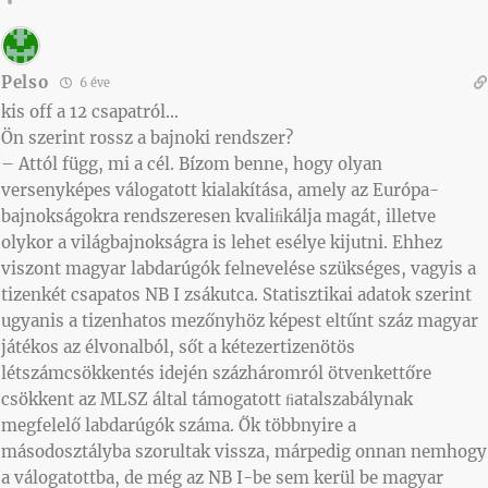
Pelso
6 éve
kis off a 12 csapatról…
Ön szerint rossz a bajnoki rendszer?
– Attól függ, mi a cél. Bízom benne, hogy olyan
versenyképes válogatott kialakítása, amely az Európa-
bajnokságokra rendszeresen kvaliﬁkálja magát, illetve
olykor a világbajnokságra is lehet esélye kijutni. Ehhez
viszont magyar labdarúgók felnevelése szükséges, vagyis a
tizenkét csapatos NB I zsákutca. Statisztikai adatok szerint
ugyanis a tizenhatos mezőnyhöz képest eltűnt száz magyar
játékos az élvonalból, sőt a kétezertizenötös
létszámcsökkentés idején százháromról ötvenkettőre
csökkent az MLSZ által támogatott ﬁatalszabálynak
megfelelő labdarúgók száma. Ők többnyire a
másodosztályba szorultak vissza, márpedig onnan nemhogy
a válogatottba, de még az NB I-be sem kerül be magyar