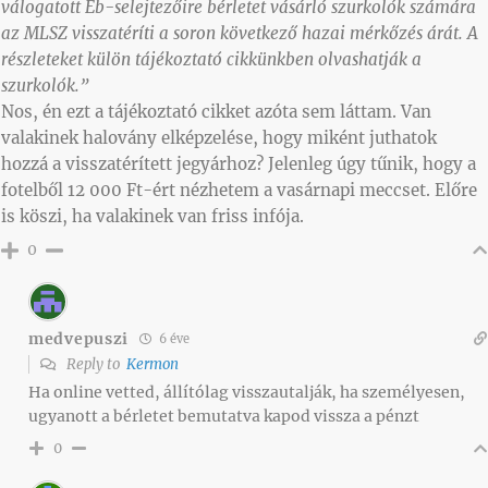
válogatott Eb-selejtezőire bérletet vásárló szurkolók számára
az MLSZ visszatéríti a soron következő hazai mérkőzés árát. A
részleteket külön tájékoztató cikkünkben olvashatják a
szurkolók.”
Nos, én ezt a tájékoztató cikket azóta sem láttam. Van
valakinek halovány elképzelése, hogy miként juthatok
hozzá a visszatérített jegyárhoz? Jelenleg úgy tűnik, hogy a
fotelből 12 000 Ft-ért nézhetem a vasárnapi meccset. Előre
is köszi, ha valakinek van friss infója.
0
medvepuszi
6 éve
Reply to
Kermon
Ha online vetted, állítólag visszautalják, ha személyesen,
ugyanott a bérletet bemutatva kapod vissza a pénzt
0