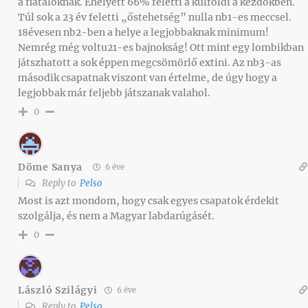
a fiataloknak. Ehelyett 66% feletti a külföldi a kezdőkben.
Túl sok a 23 év feletti „őstehetség” nulla nb1-es meccsel.
18évesen nb2-ben a helye a legjobbaknak minimum!
Nemrég még voltu21-es bajnokság! Ott mint egy lombikban
játszhatott a sok éppen megcsömörlő extini. Az nb3-as
második csapatnak viszont van értelme, de úgy hogy a
legjobbak már feljebb játszanak valahol.
0
Döme Sanya
6 éve
Reply to
Pelso
Most is azt mondom, hogy csak egyes csapatok érdekit
szolgálja, és nem a Magyar labdarúgásét.
0
László Szilágyi
6 éve
Reply to
Pelso