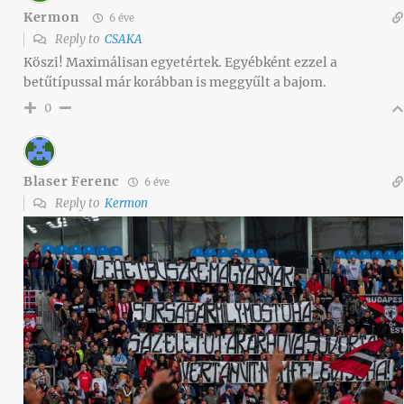
Kermon
6 éve
Reply to
CSAKA
Köszi! Maximálisan egyetértek. Egyébként ezzel a
betűtípussal már korábban is meggyűlt a bajom.
0
Blaser Ferenc
6 éve
Reply to
Kermon