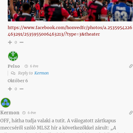
https://www.facebook.com/honvedfc/photos/a.2535954226
463291/2535955006463213/?type=3&theater
0
Pelso
6 éve
Reply to
Kermon
Október 6
0
Kermon
6 éve
OFF, hátha tudja valaki a tutit. A válogatott zártkapus
meccséről szóló MLSZ hír a következőkkel zárult:
„A