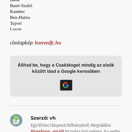
címlapkép:
honvedfc.hu
Állítsd be, hogy a Csakblogot mindig az elsők
között lásd a Google keresőben
Szerző:
vh
Egy lőrinci kispesti Kőbányáról. Megtalálsz
Blueskyon
,
emailt
itt tudsz írni nekem, ha pedig