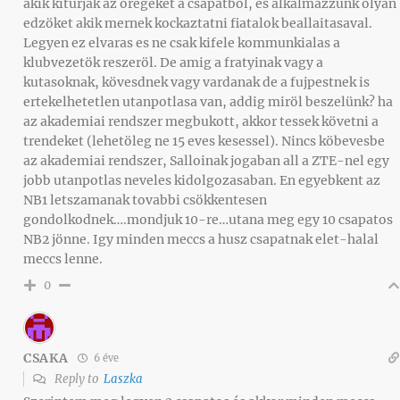
akik kiturjak az öregeket a csapatbol, es alkalmazzunk olyan
edzöket akik mernek kockaztatni fiatalok beallaitasaval.
Legyen ez elvaras es ne csak kifele kommunkialas a
klubvezetök reszeröl. De amig a fratyinak vagy a
kutasoknak, kövesdnek vagy vardanak de a fujpestnek is
ertekelhetetlen utanpotlasa van, addig miröl beszelünk? ha
az akademiai rendszer megbukott, akkor tessek követni a
trendeket (lehetöleg ne 15 eves kesessel). Nincs köbevesbe
az akademiai rendszer, Salloinak jogaban all a ZTE-nel egy
jobb utanpotlas neveles kidolgozasaban. En egyebkent az
NB1 letszamanak tovabbi csökkentesen
gondolkodnek….mondjuk 10-re…utana meg egy 10 csapatos
NB2 jönne. Igy minden meccs a husz csapatnak elet-halal
meccs lenne.
0
CSAKA
6 éve
Reply to
Laszka