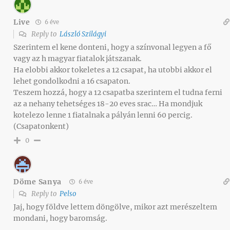
Live
6 éve
Reply to
László Szilágyi
Szerintem el kene donteni, hogy a színvonal legyen a fő
vagy az h magyar fiatalok játszanak.
Ha elobbi akkor tokeletes a 12 csapat, ha utobbi akkor el
lehet gondolkodni a 16 csapaton.
Teszem hozzá, hogy a 12 csapatba szerintem el tudna ferni
az a nehany tehetséges 18-20 eves srac… Ha mondjuk
kotelezo lenne 1 fiatalnak a pályán lenni 60 percig.
(Csapatonkent)
0
Döme Sanya
6 éve
Reply to
Pelso
Jaj, hogy földve lettem döngölve, mikor azt merészeltem
mondani, hogy baromság.