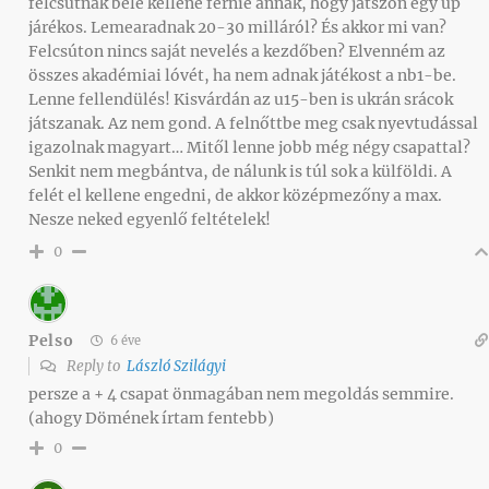
felcsútnak bele kellene férnie annak, hogy játszon egy up
járékos. Lemearadnak 20-30 milláról? És akkor mi van?
Felcsúton nincs saját nevelés a kezdőben? Elvenném az
összes akadémiai lóvét, ha nem adnak játékost a nb1-be.
Lenne fellendülés! Kisvárdán az u15-ben is ukrán srácok
játszanak. Az nem gond. A felnőttbe meg csak nyevtudással
igazolnak magyart… Mitől lenne jobb még négy csapattal?
Senkit nem megbántva, de nálunk is túl sok a külföldi. A
felét el kellene engedni, de akkor középmezőny a max.
Nesze neked egyenlő feltételek!
0
Pelso
6 éve
Reply to
László Szilágyi
persze a + 4 csapat önmagában nem megoldás semmire.
(ahogy Dömének írtam fentebb)
0