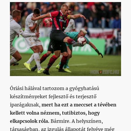
Óriási hálával tartozom a gyógyhatású
készítményeket fejlesztő és terjesztő
iparágaknak,
mert ha ezt a meccset a tévében
kellett volna néznem, tutibiztos, hogy
elkapcsolok róla.
Bármire. A helyszínen,
társaságban, az izgulás állapotát felvéve még