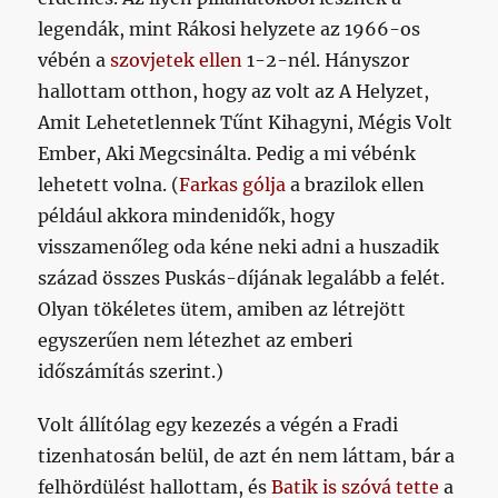
legendák, mint Rákosi helyzete az 1966-os
vébén a
szovjetek ellen
1-2-nél. Hányszor
hallottam otthon, hogy az volt az A Helyzet,
Amit Lehetetlennek Tűnt Kihagyni, Mégis Volt
Ember, Aki Megcsinálta. Pedig a mi vébénk
lehetett volna. (
Farkas gólja
a brazilok ellen
például akkora mindenidők, hogy
visszamenőleg oda kéne neki adni a huszadik
század összes Puskás-díjának legalább a felét.
Olyan tökéletes ütem, amiben az létrejött
egyszerűen nem létezhet az emberi
időszámítás szerint.)
Volt állítólag egy kezezés a végén a Fradi
tizenhatosán belül, de azt én nem láttam, bár a
felhördülést hallottam, és
Batik is szóvá tette
a