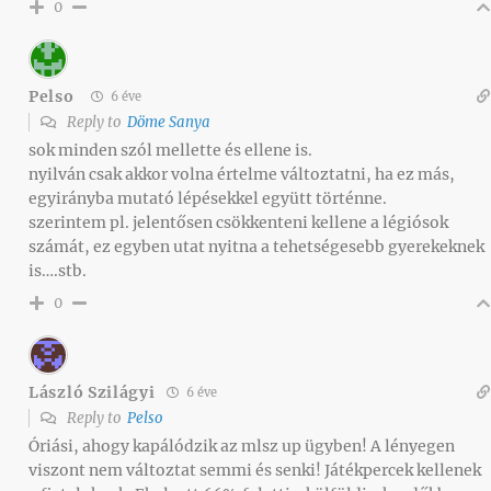
0
Pelso
6 éve
Reply to
Döme Sanya
sok minden szól mellette és ellene is.
nyilván csak akkor volna értelme változtatni, ha ez más,
egyirányba mutató lépésekkel együtt történne.
szerintem pl. jelentősen csökkenteni kellene a légiósok
számát, ez egyben utat nyitna a tehetségesebb gyerekeknek
is….stb.
0
László Szilágyi
6 éve
Reply to
Pelso
Óriási, ahogy kapálódzik az mlsz up ügyben! A lényegen
viszont nem változtat semmi és senki! Játékpercek kellenek