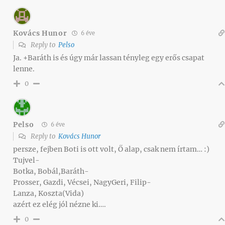
Kovács Hunor
6 éve
Reply to
Pelso
Ja. +Baráth is és úgy már lassan tényleg egy erős csapat
lenne.
0
Pelso
6 éve
Reply to
Kovács Hunor
persze, fejben Boti is ott volt, Ő alap, csak nem írtam… :)
Tujvel-
Botka, Bobál,Baráth-
Prosser, Gazdi, Vécsei, NagyGeri, Filip-
Lanza, Koszta(Vida)
azért ez elég jól nézne ki….
0