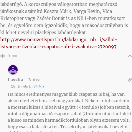
labdarúgó. A korosztályos válogatottban meghatározó
játékosnak számító Koszta Márk, Varga Kevin, Vida
Kristopher vagy Zsótér Donát is az NB I-ben mutatkozott
be, és egyelőre nem igazolódik, hogy a másodosztályban is
ki lehet nevelni piacképes labdarúgókat.
http://www.nemzetisport.hu/labdarugo_nb_i/salloi-
istvan-a-tizenket-csapatos-nb-i-zsakutca-2726097
0
Laszka
6 éve
Reply to
Pelso
Ha nincs eredmenyes magyar klub csapat az is baj, ha van
akkor elerhetetlen a cel magyarokkal. Nekem mint szurkolo
a mostani kiiras a hibaival együtt (3 fordulo) jobban tetszik,
mint a dögunalmas 16 csapatos ahol 5 fordulo utan tudtuk ki
a kiesö es minden harmadik forduloban olyan erzesem volt,
hogy csak a lada sör a tet. Tessek olyan jatekosokat nevelni