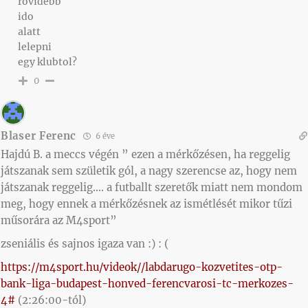
rövidebb
ido
alatt
lelepni
egy klubtol?
0
Blaser Ferenc
6 éve
Hajdú B. a meccs végén ” ezen a mérkőzésen, ha reggelig
játszanak sem születik gól, a nagy szerencse az, hogy nem
játszanak reggelig…. a futballt szeretők miatt nem mondom
meg, hogy ennek a mérkőzésnek az ismétlését mikor tűzi
műsorára az M4sport”
zseniális és sajnos igaza van :) : (
https://m4sport.hu/videok//labdarugo-kozvetites-otp-
bank-liga-budapest-honved-ferencvarosi-tc-merkozes-
4#
(2:26:00-tól)