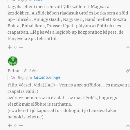
fagyika elleni meccsen volt 7db született Magyar a
kezdőkben. A zöldekében ráadásuk Gróf és Botka sem a zöld
up-t dicséri. Amúgy Gazdi, Nagy Geri, Banó mellett Koszta,
Bokta, Bobál ikrek, Prosser lépett pályára a többi nb1-es
csapatban. Elég kevés a legjobb up központhoz képest, de
fényévekre pl. felcsúttól.
0
Pelso
6 éve
Reply to
László Szilágyi
Filip,Vécsei, Vida(DAC) + Vernes a szentföldön… és megvan 1
csapatra való :)
azért ez nem rossz 10 év alatt, az más kérdés, hogy egy
részük már előbbre is tarthatna.
(ez a keret 1 jó kapussal tuti dobogó, 1 jó Lanzával akár
bajnok is lehetne)
0