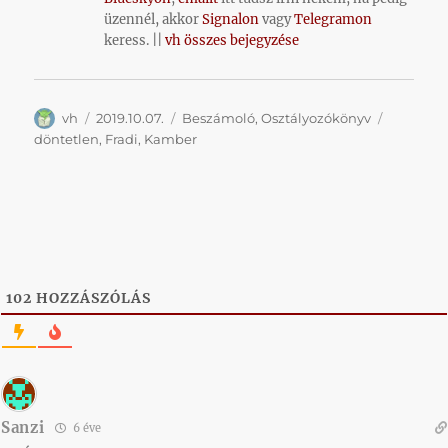
üzennél, akkor
Signalon
vagy
Telegramon
keress. ||
vh összes bejegyzése
Szerző
Közzétéve
Kategória
Címke
vh
2019.10.07.
Beszámoló
,
Osztályozókönyv
döntetlen
,
Fradi
,
Kamber
102
HOZZÁSZÓLÁS
Sanzi
6 éve