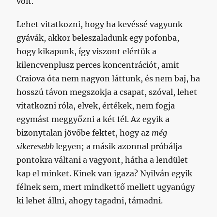
volt.
Lehet vitatkozni, hogy ha kevéssé vagyunk
gyávák, akkor beleszaladunk egy pofonba,
hogy kikapunk, így viszont elértük a
kilencvenplusz perces koncentrációt, amit
Craiova óta nem nagyon láttunk, és nem baj, ha
hosszú távon megszokja a csapat, szóval, lehet
vitatkozni róla, elvek, értékek, nem fogja
egymást meggyőzni a két fél. Az egyik a
bizonytalan jövőbe fektet, hogy az
még
sikeresebb
legyen; a másik azonnal próbálja
pontokra váltani a vagyont, hátha a lendület
kap el minket. Kinek van igaza? Nyilván egyik
félnek sem, mert mindkettő mellett ugyanúgy
ki lehet állni, ahogy tagadni, támadni.