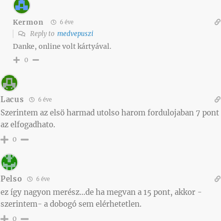
Kermon
6 éve
Reply to
medvepuszi
Danke, online volt kártyával.
0
Lacus
6 éve
Szerintem az elsö harmad utolso harom fordulojaban 7 pont
az elfogadhato.
0
Pelso
6 éve
ez így nagyon merész…de ha megvan a 15 pont, akkor -
szerintem- a dobogó sem elérhetetlen.
0