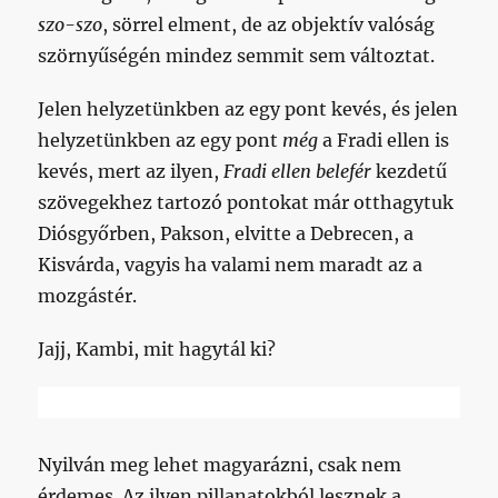
szo-szo
, sörrel elment, de az objektív valóság
szörnyűségén mindez semmit sem változtat.
Jelen helyzetünkben az egy pont kevés, és jelen
helyzetünkben az egy pont
még
a Fradi ellen is
kevés, mert az ilyen,
Fradi ellen belefér
kezdetű
szövegekhez tartozó pontokat már otthagytuk
Diósgyőrben, Pakson, elvitte a Debrecen, a
Kisvárda, vagyis ha valami nem maradt az a
mozgástér.
Jajj, Kambi, mit hagytál ki?
Nyilván meg lehet magyarázni, csak nem
érdemes. Az ilyen pillanatokból lesznek a