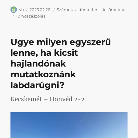
Szerző
Közzétéve
Kategória
Címke
vh
2023.02.26.
Számok
döntetlen
,
kiesőmatek
Az
10 hozzászólás
első
háromkörös
bajnokság
Ugye milyen egyszerű
óta
nem
lenne, ha kicsit
volt
hajlandónak
ilyen
szoros
mutatkoznánk
a
kiesés
labdarúgni?
kérdése
című
Kecskemét – Honvéd 2-2
bejegyzéshez