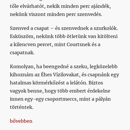
tőle elvárhatót, nekik minden perc ajándék,
nekünk viszont minden perc szenvedés.
Szenved a csapat – és szenvednek a szurkolók.
Esküszöm, nekünk több ötletünk van kitölteni
a kilencven percet, mint Courtsnek és a
csapatnak.
Komolyan, ha beengedné a szeku, legközelebb
kihoznám az Éhes Vízilovakat, és csapnánk egy
hatalmas körmérkőzést a lelátón. Biztos
vagyok benne, hogy több embert érdekelne
innen egy-egy csoportmeccs, mint a pályán
történtek.
„Pofán csapott a kegyetlen valóság, és végre ki me
bővebben