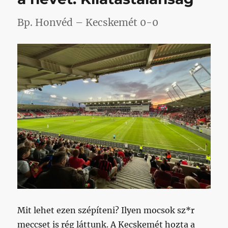
bejegyzéshez
Bp. Honvéd – Kecskemét 0-0
Mit lehet ezen szépíteni? Ilyen mocsok sz*r
meccset is rég láttunk. A Kecskemét hozta a