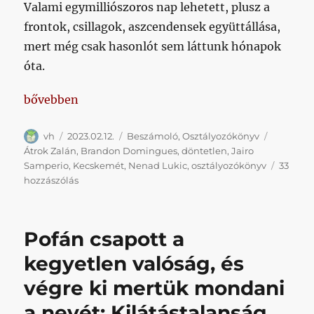
Valami egymilliószoros nap lehetett, plusz a
frontok, csillagok, aszcendensek együttállása,
mert még csak hasonlót sem láttunk hónapok
óta.
„Ugye milyen egyszerű lenne, ha kicsit hajlandón
bővebben
Szerző
Közzétéve
Kategória
Címke
vh
2023.02.12.
Beszámoló
,
Osztályozókönyv
Átrok Zalán
,
Brandon Domingues
,
döntetlen
,
Jairo
Samperio
,
Kecskemét
,
Nenad Lukic
,
osztályozókönyv
33
Ugye
hozzászólás
milyen
egyszerű
lenne,
Pofán csapott a
ha
kicsit
kegyetlen valóság, és
hajlandónak
végre ki mertük mondani
mutatkoznánk
labdarúgni?
a nevét: Kilátástalanság
című