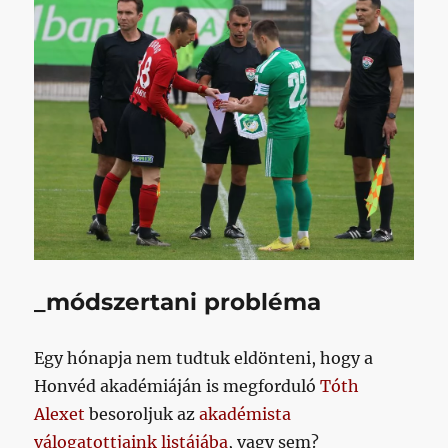
_módszertani probléma
Egy hónapja nem tudtuk eldönteni, hogy a
Honvéd akadémiáján is megforduló
Tóth
Alexet
besoroljuk az
akadémista
válogatottjaink listájába
, vagy sem?