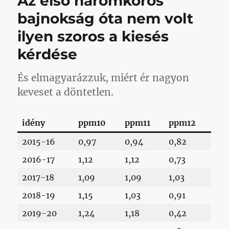
Az első háromkörös
bajnokság óta nem volt
ilyen szoros a kiesés
kérdése
És elmagyarázzuk, miért ér nagyon
keveset a döntetlen.
idény
ppm10
ppm11
ppm12
2015-16
0,97
0,94
0,82
2016-17
1,12
1,12
0,73
2017-18
1,09
1,09
1,03
2018-19
1,15
1,03
0,91
2019-20
1,24
1,18
0,42