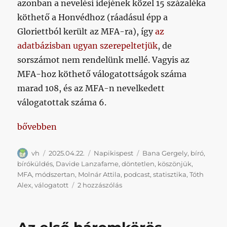
azonban a nevelési idejének közel 15 százaléka
köthető a Honvédhoz (ráadásul épp a
Gloriettból került az MFA-ra), így
az
adatbázisban ugyan szerepeltetjük
, de
sorszámot nem rendelünk mellé. Vagyis az
MFA-hoz köthető válogatottságok száma
marad 108, és az MFA-n nevelkedett
válogatottak száma 6.
„Napikispest 2025/04/22”
bővebben
Szerző
Közzétéve
Kategória
Címke
vh
2025.04.22.
Napikispest
Bana Gergely
,
bíró
,
bíróküldés
,
Davide Lanzafame
,
döntetlen
,
köszönjük
,
MFA
,
módszertan
,
Molnár Attila
,
podcast
,
statisztika
,
Tóth
Napikispest
Alex
,
válogatott
2 hozzászólás
2025/04/22
című
bejegyzéshez