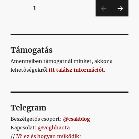
Bejegyzések
OLDAL
1
KÖV
lapozása
ETKE
ZŐ
OLD
AL
Támogatás
Amennyiben támogatnál minket, akkor a
lehetőségekről
itt találsz információt
.
Telegram
Beszélgetős csoport:
@csakblog
Kapcsolat:
@veghhanta
//
Mi ez és hogyan működik?