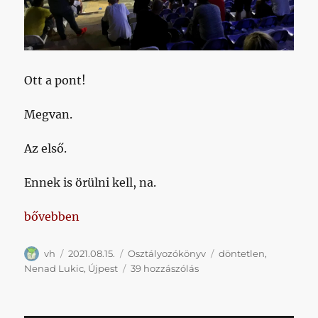
Ott a pont!
Megvan.
Az első.
Ennek is örülni kell, na.
„Pont!”
bővebben
Szerző
Közzétéve
Kategória
Címke
vh
2021.08.15.
Osztályozókönyv
döntetlen
,
Pont!
Nenad Lukic
,
Újpest
39 hozzászólás
című
bejegyzéshez