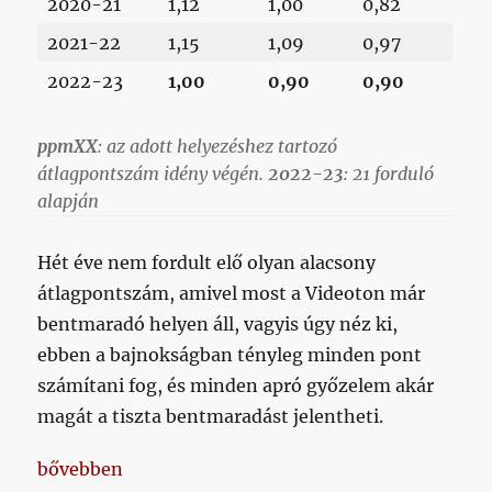
2020-21
1,12
1,00
0,82
2021-22
1,15
1,09
0,97
2022-23
1,00
0,90
0,90
ppmXX
: az adott helyezéshez tartozó
átlagpontszám idény végén.
2022-23
: 21 forduló
alapján
Hét éve nem fordult elő olyan alacsony
átlagpontszám, amivel most a Videoton már
bentmaradó helyen áll, vagyis úgy néz ki,
ebben a bajnokságban tényleg minden pont
számítani fog, és minden apró győzelem akár
magát a tiszta bentmaradást jelentheti.
„Az első háromkörös bajnokság óta nem volt ilyen s
bővebben