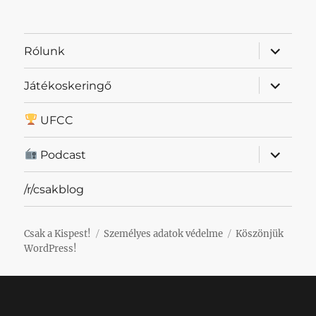
almenü
Rólunk
szétnyit
almenü
Játékoskeringő
szétnyit
UFCC
almenü
Podcast
szétnyit
/r/csakblog
Csak a Kispest!
Személyes adatok védelme
Köszönjük
WordPress!