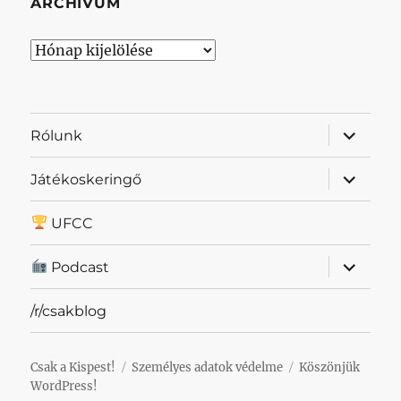
ARCHÍVUM
Archívum
almenü
Rólunk
szétnyit
almenü
Játékoskeringő
szétnyit
UFCC
almenü
Podcast
szétnyit
/r/csakblog
Csak a Kispest!
Személyes adatok védelme
Köszönjük
WordPress!