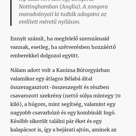
Nottinghamban (Anglia). A zongora
maradványait ki tudták adogatni az
említett méretű nyíláson.
Ennyit számít, ha megfelelő szerszámaid
vannak, esetleg, ha szétverésben hozzáértő
emberekkel dolgozol együtt.
Nálam adott volt a Kanizsa Bútorgyárban
valamikor egy átlagos Bélabá által
összeragasztott-összeszegelt és részben
csavarozott szekrény (nettó súlya mintegy 70
kiló), a húgom, mint segítség, valamint egy
nagyobb csavarhúzó és egy kombinált fogó.
Később sikerült találni pár éket és egy
kalapácsot is, így a bejárati ajtón, aminek az