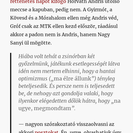
rettenetes napot kifogó
Horváth Andris utolsó
meccse a kapuban, pedig nem. A Gyirmót, a
Kövesd és a Mórahalom ellen még Andris véd,
Gróf csak az MTK ellen kezd először, ráadásul
akkor a padon nem is Andris, hanem Nagy
Sanyi ül mögötte.
Hiába volt tehát a zsinórban két
győzelmünk, játékunk esetlegességét látva
idén nem mertem elhinni, hogy a hantai
optimizmus („
ma élre állunk
”) tényleg
beteljesedik. És persze nem is teljesedett
be, de nehogy azt gondolja valaki, hogy
ilyenkor elégedetten dőlök hátra, hogy „
na
ugye, megmondtam
”.
nagyon szórakoztató visszaolvasni az
akkori
posztokat
. Én, ugye, olvashatjuk úgy