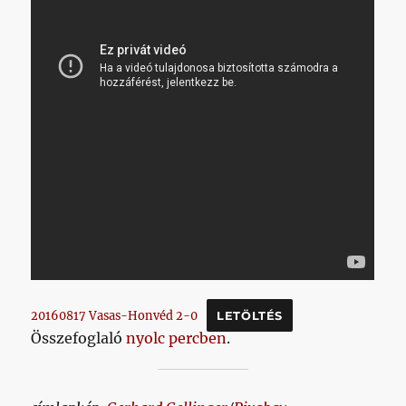
20160817 Vasas-Honvéd 2-0
LETÖLTÉS
Összefoglaló
nyolc percben
.