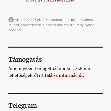
keress. ||
vh összes bejegyzése
Szerző
Közzétéve
Kategória
Címke
vh
2020.03.21.
Koronanapló
bútor
,
Guiness-
rekord
,
honvédelem
,
Horváth András
,
szekrény
,
Vasas
,
zongora
Támogatás
Amennyiben támogatnál minket, akkor a
lehetőségekről
itt találsz információt
.
Telegram