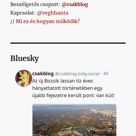
Beszélgetős csoport:
@csakblog
Kapcsolat:
@veghhanta
//
Mi ez és hogyan működik?
Bluesky