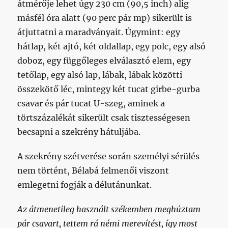
átmérője lehet úgy 230 cm (90,5 inch) alig
másfél óra alatt (90 perc pár mp) sikerült is
átjuttatni a maradványait. Úgymint: egy
hátlap, két ajtó, két oldallap, egy polc, egy alsó
doboz, egy függőleges elválasztó elem, egy
tetőlap, egy alsó lap, lábak, lábak közötti
összekötő léc, mintegy két tucat girbe-gurba
csavar és pár tucat U-szeg, aminek a
törtszázalékát sikerült csak tisztességesen
becsapni a szekrény hátuljába.
A szekrény szétverése során személyi sérülés
nem történt, Bélabá felmenői viszont
emlegetni fogják a délutánunkat.
Az átmenetileg használt székemben meghúztam
pár csavart, tettem rá némi merevítést, így most