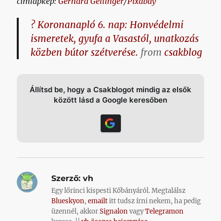
címlapkép:
Gerhard Gellinger
/
Pixabay
? Koronanapló 6. nap: Honvédelmi
ismeretek, gyufa a Vasastól, unatkozás
közben bútor szétverése.
from
csakblog
Állítsd be, hogy a Csakblogot mindig az elsők
között lásd a Google keresőben
Szerző:
vh
Egy lőrinci kispesti Kőbányáról. Megtalálsz
Blueskyon
,
emailt
itt tudsz írni nekem, ha pedig
üzennél, akkor
Signalon
vagy
Telegramon