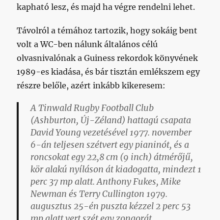
kapható lesz, és majd ha végre rendelni lehet.
Távolról a témához tartozik, hogy sokáig bent
volt a WC-ben nálunk általános célú
olvasnivalónak a Guiness rekordok könyvének
1989-es kiadása, és bár tisztán emlékszem egy
részre belőle, azért inkább kikeresem:
A Tinwald Rugby Football Club
(Ashburton, Új-Zéland) hattagú csapata
David Young vezetésével 1977. november
6-án teljesen szétvert egy pianinót, és a
roncsokat egy 22,8 cm (9 inch) átmérőjű,
kör alakú nyíláson át kiadogatta, mindezt 1
perc 37 mp alatt. Anthony Fukes, Mike
Newman és Terry Cullington 1979.
augusztus 25-én puszta kézzel 2 perc 53
mp alatt vert szét egy zongorát