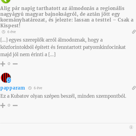
Alig pár napig tarthatott az álmodozás a regionális
nagyágyú magyar bajnokságról, de aztán jött egy
kormányhatározat, és jelezte: lassan a testtel – Csak a
Kispest!
6 éve
[…] egyes szereplők arról álmodoznak, hogy a
közforintokból épített és fenntartott patyomkinfocinkat
majd jól nem érinti a […]
0
papparam
6 éve
Ez a Kubatov olyan szépen beszél, minden szempontból.
0