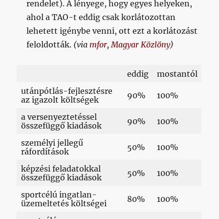
rendelet). A lényege, hogy egyes helyeken,
ahol a TAO-t eddig csak korlátozottan
lehetett igénybe venni, ott ezt a korlátozást
feloldották.
(via
mfor
,
Magyar Közlöny
)
eddig
mostantól
utánpótlás-fejlesztésre
90%
100%
az igazolt költségek
a versenyeztetéssel
90%
100%
összefüggő kiadások
személyi jellegű
50%
100%
ráfordítások
képzési feladatokkal
50%
100%
összefüggő kiadások
sportcélú ingatlan-
80%
100%
üzemeltetés költségei