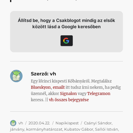
Állítsd be, hogy a Csakblogot mindig az elsők
között lásd a Google keresőben
Szerző:
vh
Egy lőrinci kispesti Kőbányáról. Megtalálsz
Blueskyon
,
emailt
itt tudsz írni nekem, ha pedig
üzennél, akkor
Signalon
vagy
Telegramon
keress. ||
vh összes bejegyzése
Szerző
Közzétéve
Kategória
Címke
vh
2020.04.22.
Napikispest
Csányi Sándor
,
járvány
,
kormányhatározat
,
Kubatov Gábor
,
Sallói István
,