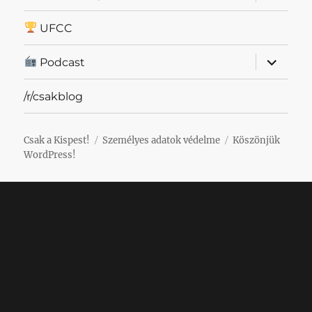
szétnyit
UFCC
almenü
Podcast
szétnyit
/r/csakblog
Csak a Kispest!
Személyes adatok védelme
Köszönjük
WordPress!