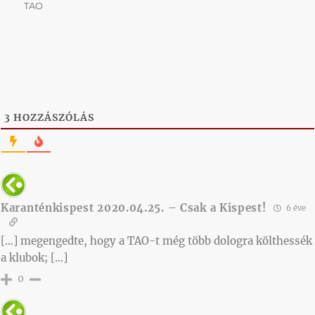
TAO
3
HOZZÁSZÓLÁS
Karanténkispest 2020.04.25. – Csak a Kispest!
6 éve
[…] megengedte, hogy a TAO-t még több dologra költhessék
a klubok; […]
0