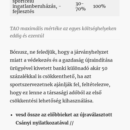
sportcélú
30-
ingatlanberuházás, -
100%
70%
fejlesztés
TAO maximális mértéke az egyes költséghelyeken
eddig és ezentúl
Bónusz, ne feledjük, hogy a járványhelyzet
miatt a védekezés és a gazdaság újraindítása
ürügyével kivetett banki különadó akár 50
százalékkal is csökkenthető, ha azt
sportszervezetnek ajánlják fel, feltételezve,
hogy ez lenne a társasági adóból az első
csökkentési lehetőség kihasználása.
vesd össze az előbbieket az újraválasztott
Csányi nyilatkozatával //