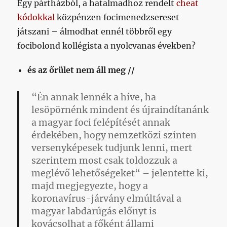
Egy pártházból, a hatalmadhoz rendelt
cheat
kódokkal
közpénzen focimenedzsereset
játszani – álmodhat ennél többről egy
focibolond kollégista a nyolcvanas években?
és az őrület nem áll meg //
“Én annak lennék a híve, ha
lesöpörnénk mindent és újraindítanánk
a magyar foci felépítését annak
érdekében, hogy nemzetközi szinten
versenyképesek tudjunk lenni, mert
szerintem most csak toldozzuk a
meglévő lehetőségeket“
– jelentette ki,
majd megjegyezte, hogy a
koronavírus-járvány elmúltával a
magyar labdarúgás előnyt is
kovácsolhat a főként állami