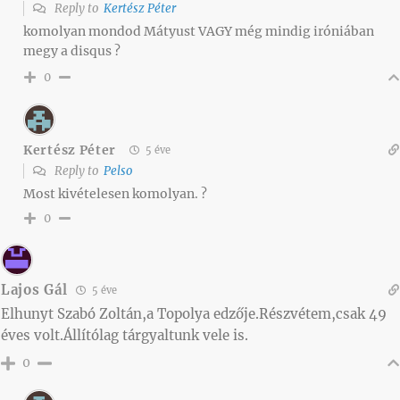
Reply to
Kertész Péter
komolyan mondod Mátyust VAGY még mindig iróniában
megy a disqus ?
0
Kertész Péter
5 éve
Reply to
Pelso
Most kivételesen komolyan. ?
0
Lajos Gál
5 éve
Elhunyt Szabó Zoltán,a Topolya edzője.Részvétem,csak 49
éves volt.Állítólag tárgyaltunk vele is.
0