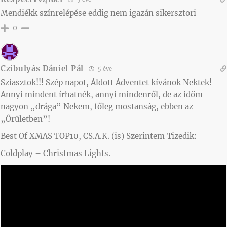
Mendiékk színrelépése eddig nem igazán sikersztori-
0
Czibulyás Dániel Pál
5 éve
Sziasztok!!! Szép napot, Áldott Ádventet kívánok Nektek!
Annyi mindent írhatnék, annyi mindenről, de az időm
nagyon „drága” Nekem, főleg mostanság, ebben az
„Őrületben”!
Best Of XMAS TOP10, CS.A.K. (is) Szerintem Tizedik:
Coldplay – Christmas Lights.