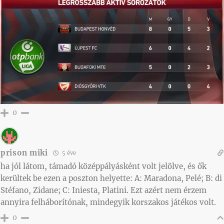
0
prison miki
5 éve
ha jól látom, támadó középpályásként volt jelölve, és ők
kerültek be ezen a poszton helyette: A: Maradona, Pelé; B: di
Stéfano, Zidane; C: Iniesta, Platini. Ezt azért nem érzem
annyira felháborítónak, mindegyik korszakos játékos volt.
0