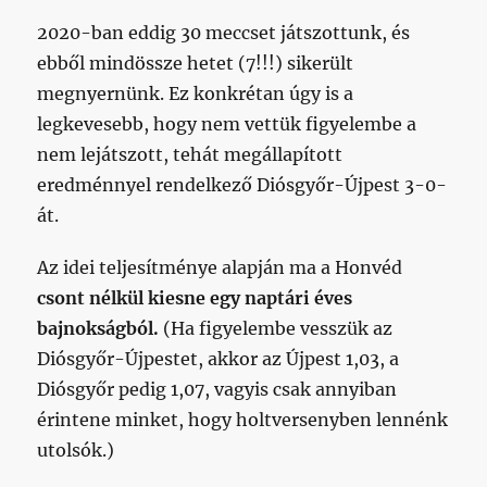
2020-ban eddig 30 meccset játszottunk, és
ebből mindössze hetet (7!!!) sikerült
megnyernünk. Ez konkrétan úgy is a
legkevesebb, hogy nem vettük figyelembe a
nem lejátszott, tehát megállapított
eredménnyel rendelkező Diósgyőr-Újpest 3-0-
át.
Az idei teljesítménye alapján ma a Honvéd
csont nélkül kiesne egy naptári éves
bajnokságból.
(Ha figyelembe vesszük az
Diósgyőr-Újpestet, akkor az Újpest 1,03, a
Diósgyőr pedig 1,07, vagyis csak annyiban
érintene minket, hogy holtversenyben lennénk
utolsók.)