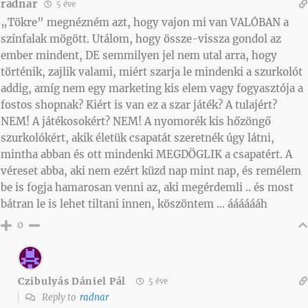
radnar
5 éve
„Tökre” megnézném azt, hogy vajon mi van VALÓBAN a
színfalak mögött. Utálom, hogy össze-vissza gondol az
ember mindent, DE semmilyen jel nem utal arra, hogy
történik, zajlik valami, miért szarja le mindenki a szurkolót
addig, amíg nem egy marketing kis elem vagy fogyasztója a
fostos shopnak? Kiért is van ez a szar játék? A tulajért?
NEM! A játékosokért? NEM! A nyomorék kis hőzöngő
szurkolókért, akik életük csapatát szeretnék úgy látni,
mintha abban és ott mindenki MEGDÖGLIK a csapatért. A
véreset abba, aki nem ezért küzd nap mint nap, és remélem
be is fogja hamarosan venni az, aki megérdemli .. és most
bátran le is lehet tiltani innen, köszöntem … ááááááh
0
Czibulyás Dániel Pál
5 éve
Reply to
radnar