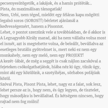
pecsenyesütögetők, a lakájok, és a hamis próféták…
Pista, én maximálisan támogatlak!
Nem, Urbi, nem téged, mielőtt egy féláras kapu mögötti
legalsó soros (SOROS!!!) bérletet ajánlanál a
kedvességemért, hanem a Pisontot.
Lehet, 0 pontot szerzünk vele a továbbiakban, de ő akkor is
A Legnagyobb Király marad, aki ha nem vállalta volna most
el ismét, azt is megtehette volna, de beleállt, bevállalva az
esetleges brutális gyötrelmet is, mert neki ez nem egy
munkahely, nem egy meló, nem egy PROJEKT!
A kezét-lábát, de még a seggét is csak nájlon zacskóval a
fejeteken csókolgathatjátok, hiába néz ki úgy, tűnik úgy,
mint aki egy közülünk, a szotyihéjas, sörhabos pofájúak
közül.
Szóval Pista, Pisont Pista, lehet, nagy ez a falat, sok lesz,
lehet persze az is, hogy nem, és úgy legyen, de tisztelet,
hogy másodjára is bevállaltad. És kétségem nincsen, hogy
rajtad nem fog múlni!