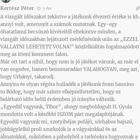
Kertész Péter
5 éve
A vizsgált időszakot tekintve a játékunk élvezeti értéke is kb.
annyi volt, amennyit a számok mutatnak. Egy-egy
óhatatlanul becsúszó kivételtől eltekintve minden, a
vizsgált időszakban lejátszott mérkőzésünk után az „EZZEL
VALLATNI LEHETETT VOLNA!” közfelkiáltás fogalmazódott
meg az itteni komment falon.
Már ott tart a nihil, hogy nem is jó játékot várunk, az már el
van engedve, hanem bennmaradást VALAHOGYAN, meg azt,
hogy Urbányi, takarodj.
Annyira és olyan régóta hulladék a játékunk from Sannino
to Bódog, hogy már szinte elképzelhetetlen, hogy ez
belátható időn belül érdemben jó irányba változik.
„Egyedül vagyunk, Tibor”, ahogy megboldogult H. Gyula
mondotta volt a későbbi ISZOM párt megalapítójának.
Egyedül vagyunk mi, szotyihéjas pofájú, sörhabos bajszú,
jobbágylelkű proli szurkolók is a vágyainkkal és az
álmainkkal, miközben a páholyból a tarkónkra hugyoznak a