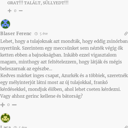
GRAT!!! TALÁLT, SÜLLYEDT!!!
0
Blaser Ferenc
5 éve
Lehet, hogy a tulajoknak azt mondták, hogy eddig zsinórban
nyertünk. Szerintem egy meccsünket sem nézték végig ők
ketten ebben a bajnokságban. Inkább ezzel vigasztalom
magam, minthogy azt feltételezzem, hogy látják és mégis
beleszarnak az egészbe…
Kedves márket inges csapat, Azurkék és a többiek, szeretnék
egy mélyinterjút látni most az új tulajokkal, frankó
kérdésekkel, mondjuk élőben, ahol lehet cseten kérdezni.
Vagy ahhoz gerinc kellene és bátorság?
0
Laca
5 éve