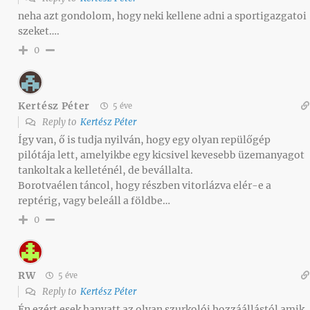
neha azt gondolom, hogy neki kellene adni a sportigazgatoi
szeket….
0
Kertész Péter
5 éve
Reply to
Kertész Péter
Így van, ő is tudja nyilván, hogy egy olyan repülőgép
pilótája lett, amelyikbe egy kicsivel kevesebb üzemanyagot
tankoltak a kelleténél, de bevállalta.
Borotvaélen táncol, hogy részben vitorlázva elér-e a
reptérig, vagy beleáll a földbe…
0
RW
5 éve
Reply to
Kertész Péter
Én ezért esek hanyatt az olyan szurkolói hozzáállástól amik