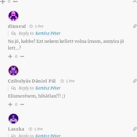
0
dixneuf
5 éve
Reply to
Kertész Péter
Na jó, kabbe! Ezt nekem kellett volna írnom, annyira jó
lett…?
0
Czibulyás Dániel Pál
5 éve
Reply to
Kertész Péter
Elismerésem, hibátlan!!! ;)
0
Laszka
5 éve
Reply to
Kertész Péter