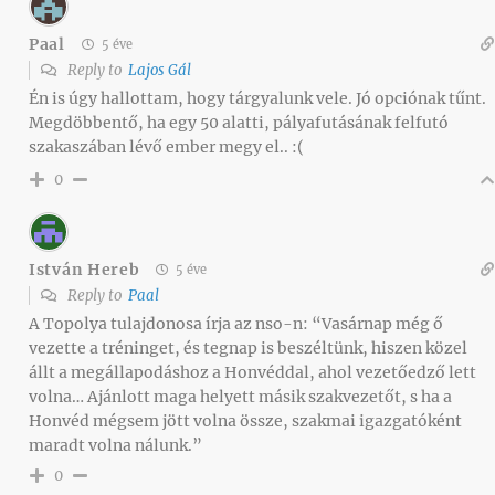
Paal
5 éve
Reply to
Lajos Gál
Én is úgy hallottam, hogy tárgyalunk vele. Jó opciónak tűnt.
Megdöbbentő, ha egy 50 alatti, pályafutásának felfutó
szakaszában lévő ember megy el.. :(
0
István Hereb
5 éve
Reply to
Paal
A Topolya tulajdonosa írja az nso-n: “Vasárnap még ő
vezette a tréninget, és tegnap is beszéltünk, hiszen közel
állt a megállapodáshoz a Honvéddal, ahol vezetőedző lett
volna… Ajánlott maga helyett másik szakvezetőt, s ha a
Honvéd mégsem jött volna össze, szakmai igazgatóként
maradt volna nálunk.”
0