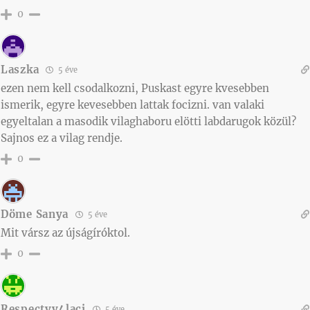
0
Laszka
5 éve
ezen nem kell csodalkozni, Puskast egyre kvesebben
ismerik, egyre kevesebben lattak focizni. van valaki
egyeltalan a masodik vilaghaboru elötti labdarugok közül?
Sajnos ez a vilag rendje.
0
Döme Sanya
5 éve
Mit vársz az újságíróktol.
0
Respectvv4laci
5 éve