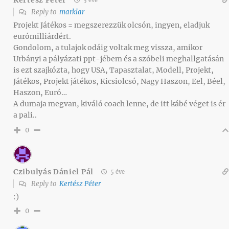
5 éve
Reply to
marklar
Projekt Játékos = megszerezzük olcsón, ingyen, eladjuk
eurómilliárdért.
Gondolom, a tulajok odáig voltak meg vissza, amikor
Urbányi a pályázati ppt-jébem és a szóbeli meghallgatásán
is ezt szajkózta, hogy USA, Tapasztalat, Modell, Projekt,
Játékos, Projekt játékos, Kicsiolcsó, Nagy Haszon, Eel, Béel,
Haszon, Euró…
A dumaja megvan, kiváló coach lenne, de itt kábé véget is ér
a pali..
0
Czibulyás Dániel Pál
5 éve
Reply to
Kertész Péter
:)
0