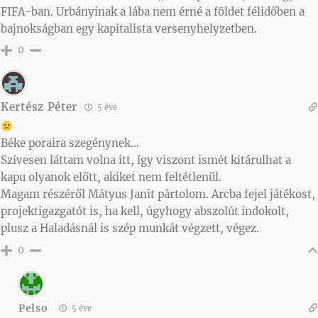
FIFA-ban. Urbányinak a lába nem érné a földet félidőben a
bajnokságban egy kapitalista versenyhelyzetben.
0
Kertész Péter
5 éve
Béke poraira szegénynek…
Szívesen láttam volna itt, így viszont ismét kitárulhat a
kapu olyanok előtt, akiket nem feltétlenül.
Magam részéről Mátyus Janit pártolom. Arcba fejel játékost,
projektigazgatót is, ha kell, úgyhogy abszolút indokolt,
plusz a Haladásnál is szép munkát végzett, végez.
0
Pelso
5 éve