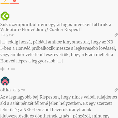
Sok szempontból nem egy átlagos meccset láttunk a
Videoton-Honvédon // Csak a Kispest!
5 éve
[…] eddig hozzá, például amikor kinyomoztuk, hogy az NB
I-ben a Honvéd próbálkozik messze a legkevesebb lövéssel,
vagy amikor véletlenül észrevettük, hogy a Fradi mellett a
Honvéd képes a leggyorsabb […]
0
olika
5 éve
Az a legnagyobb baj Kispesten, hogy nincs valódi tulajdonos
aki a saját pénzét féltené jelen helyzetben. Ez egy szerzett
lehetőség a NER-ben ahol haverok irányítanak
klubvezetősdit és dönthetnek „más” pénzéről, mint egy