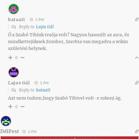
bataati
5 éve
Reply to
Lajos Gál
Ő a Szabó Tibink tesója volt? Nagyon hasonlít az arca, és
mindkettejüknek Zombor, Szerbia van megadva a wikin
születési helynek.
0
Lajos Gál
5 éve
Reply to
bataati
Azt nem tudom,hogy Szabó Tibivel volt-e rokoni ág.
0
DélPest
5 éve