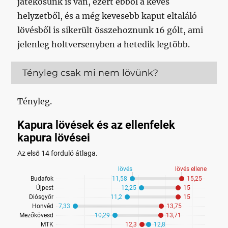
játékosunk is van, ezért ebből a kevés
helyzetből, és a még kevesebb kaput eltaláló
lövésből is sikerült összehoznunk 16 gólt, ami
jelenleg holtversenyben a hetedik legtöbb.
Tényleg csak mi nem lövünk?
Tényleg.