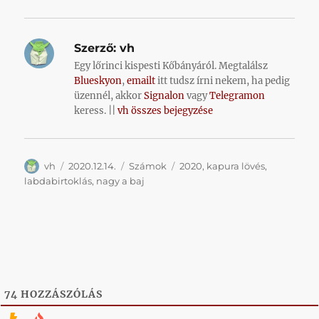
Szerző:
vh
Egy lőrinci kispesti Kőbányáról. Megtalálsz
Blueskyon
,
emailt
itt tudsz írni nekem, ha pedig
üzennél, akkor
Signalon
vagy
Telegramon
keress. ||
vh összes bejegyzése
Szerző
Közzétéve
Kategória
Címke
vh
2020.12.14.
Számok
2020
,
kapura lövés
,
labdabirtoklás
,
nagy a baj
74
HOZZÁSZÓLÁS