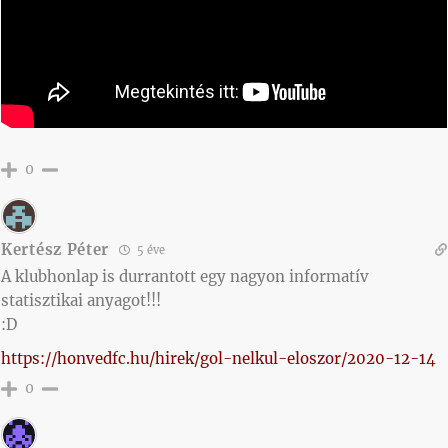
0
Kertész Péter
5 éve
A klubhonlap is durrantott egy nagyon informatív
statisztikai anyagot!!!
:D
https://honvedfc.hu/hirek/gol-nelkul-eloszor/2020-12-14
0