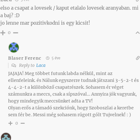
elso a csapat a lovesek / kaput etalalo lovesek aranyaban. mi
a baj? :D
jo lenne mar pozitivkodni is egy kicsit!
0
Blaser Ferenc
5 éve
Reply to
Laca
JAJAJA! Meg többet futunk labda nélkül, mint az
ellenfeleink. és Nálunk egyszerre tudnak játszani 3-5-2-t és
4-4-2-t a különböző csapatrészek. Sohasem ér véget
számunkra a meccs, csak a sípszóval… Annyira jók vagyunk,
hogy mindegyik meccsünket adta a TV!
Olyan erős a támadó szekciónk, hogy Szoboszlai a keretbe
sem fér be. Messi még sohasem rúgott gólt Tujvelnek! : )
0