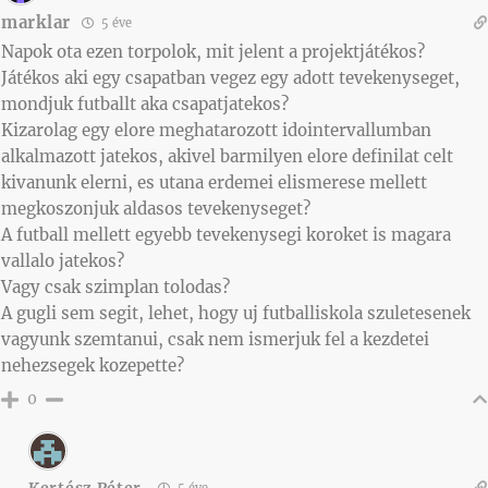
marklar
5 éve
Napok ota ezen torpolok, mit jelent a projektjátékos?
Játékos aki egy csapatban vegez egy adott tevekenyseget,
mondjuk futballt aka csapatjatekos?
Kizarolag egy elore meghatarozott idointervallumban
alkalmazott jatekos, akivel barmilyen elore definilat celt
kivanunk elerni, es utana erdemei elismerese mellett
megkoszonjuk aldasos tevekenyseget?
A futball mellett egyebb tevekenysegi koroket is magara
vallalo jatekos?
Vagy csak szimplan tolodas?
A gugli sem segit, lehet, hogy uj futballiskola szuletesenek
vagyunk szemtanui, csak nem ismerjuk fel a kezdetei
nehezsegek kozepette?
0
Kertész Péter