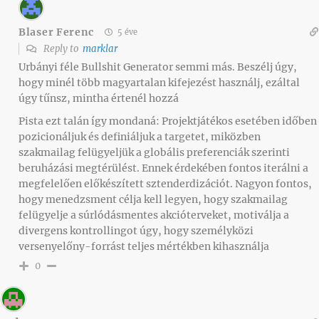
Blaser Ferenc
5 éve
Reply to
marklar
Urbányi féle Bullshit Generator semmi más. Beszélj úgy,
hogy minél több magyartalan kifejezést használj, ezáltal
úgy tűnsz, mintha értenél hozzá
Pista ezt talán így mondaná: Projektjátékos esetében időben
pozicionáljuk és definiáljuk a targetet, miközben
szakmailag felügyeljük a globális preferenciák szerinti
beruházási megtérülést. Ennek érdekében fontos iterálni a
megfelelően előkészített sztenderdizációt. Nagyon fontos,
hogy menedzsment célja kell legyen, hogy szakmailag
felügyelje a súrlódásmentes akcióterveket, motiválja a
divergens kontrollingot úgy, hogy személyközi
versenyelőny-forrást teljes mértékben kihasználja
0