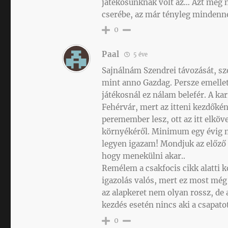
játékosunknak volt az… Azt meg
cserébe, az már tényleg mindenne
0
Paal
5 éve
Sajnálnám Szendrei távozását, sze
mint anno Gazdag. Persze emellett
játékosnál ez nálam belefér. A ka
Fehérvár, mert az itteni kezdőké
peremember lesz, ott az itt elköve
környékéről. Minimum egy évig még
legyen igazam! Mondjuk az előz
hogy menekülni akar..
Remélem a csakfocis cikk alatti 
igazolás valós, mert ez most még
az alapkeret nem olyan rossz, de 
kezdés esetén nincs aki a csapato
0