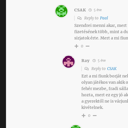
CSAK
5 éve
Reply to
Paal
Szendrei menni akar, mert 
fizetésének több, mint a du
sirjatok érte. Mert a mi fiu
0
Ray
5 éve
Reply to
CSAK
Ezt a mi fiunk borját ne
olyan játékos van akik 
fehér mezbe, fradi sáll
hozta, mert ez egy jó 
a gyerektől ne is várju
kivételnek.
0