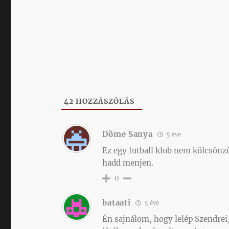
42
HOZZÁSZÓLÁS
Döme Sanya
5 éve
Ez egy futball klub nem kölcsönz
hadd menjen.
0
bataati
5 éve
Én sajnálom, hogy lelép Szendrei,