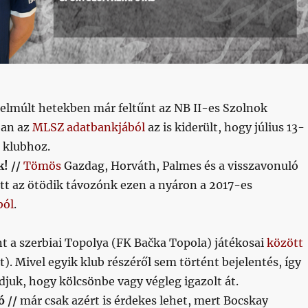
 elmúlt hetekben már feltűnt az NB II-es Szolnok
ban az
MLSZ adatbankjából
az is kiderült, hogy július 13-
 a klubhoz.
k! //
Tömös
Gazdag, Horváth, Palmes és a visszavonuló
t az ötödik távozónk ezen a nyáron a 2017-es
ból
.
nt a szerbiai Topolya (FK Bačka Topola) játékosai
között
t). Mivel egyik klub részéről sem történt bejelentés, így
juk, hogy kölcsönbe vagy végleg igazolt át.
ó //
már csak azért is érdekes lehet, mert Bocskay