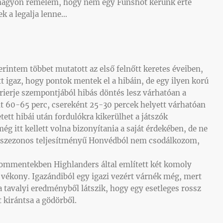
 nagyon remélem, hogy nem egy Funshót kérünk érte
k a legalja lenne…
rintem többet mutatott az első felnőtt keretes éveiben,
 igaz, hogy pontok mentek el a hibáin, de egy ilyen korú
rrierje szempontjából hibás döntés lesz várhatóan a
nt 60-65 perc, csereként 25-30 percek helyett várhatóan
tett hibái után fordulókra kikerülhet a játszók
 itt kellett volna bizonyítania a saját érdekében, de ne
ő szezonos teljesítményű Honvédból nem csodálkozom,
kommentekben Highlanders által említett két komoly
 vékony. Igazándiból egy igazi vezért várnék még, mert
a tavalyi eredményből látszik, hogy egy esetleges rossz
t kirántsa a gödörből.