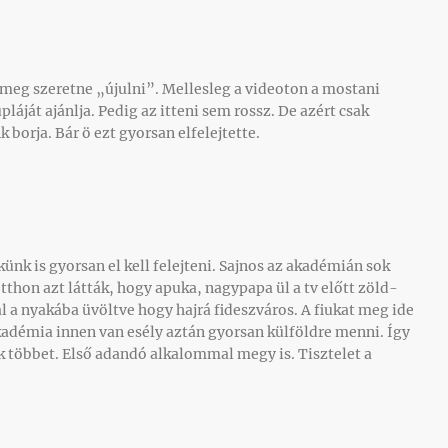
meg szeretne „újulni”. Mellesleg a videoton a mostani
pláját ajánlja. Pedig az itteni sem rossz. De azért csak
nk borja. Bár ö ezt gyorsan elfelejtette.
künk is gyorsan el kell felejteni. Sajnos az akadémián sok
otthon azt látták, hogy apuka, nagypapa ül a tv előtt zöld-
al a nyakába üvöltve hogy hajrá fideszváros. A fiukat meg ide
akadémia innen van esély aztán gyorsan külföldre menni. Így
nk többet. Első adandó alkalommal megy is. Tisztelet a