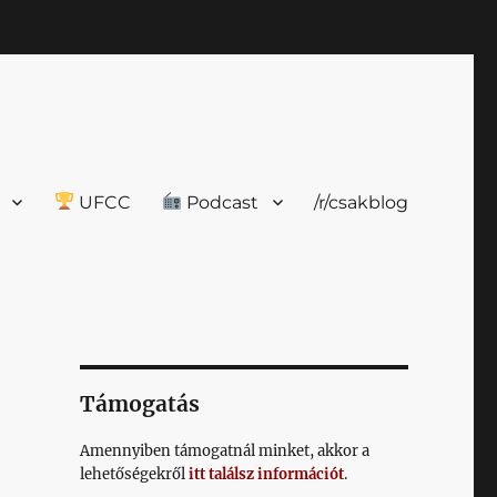
UFCC
Podcast
/r/csakblog
Támogatás
Amennyiben támogatnál minket, akkor a
lehetőségekről
itt találsz információt
.