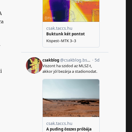
A
ra
y
i