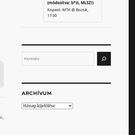
Keresés
ARCHÍVUM
Archívum
m,