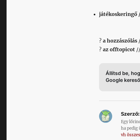
játékoskeringő 
?
a hozzászólás
?
az offtopicot
/
Állítsd be, ho
Google keres
Szerző:
Egy lőrin
ha pedig 
vh összes