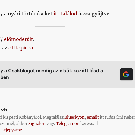
//
a nyári történéseket
itt találod
összegyűjtve.
//
előmoderált
.
/ az
offtopicba
.
gy a Csakblogot mindig az elsők között lásd a
őben
vh
ci kispesti Kőbányáról. Megtalálsz
Blueskyon
,
emailt
itt tudsz írni neke
üzennél, akkor
Signalon
vagy
Telegramon
keress. ||
 bejegyzése