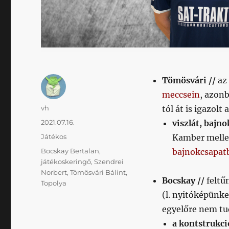
Tömösvári //
az
meccsein
, azon
Szerző
vh
tól át is igazolt
Közzétéve
2021.07.16.
viszlát, bajno
Kategória
Játékos
Kamber mellet
Címke
Bocskay Bertalan
,
bajnokcsapat
játékoskeringő
,
Szendrei
Norbert
,
Tömösvári Bálint
,
Bocskay //
feltű
Topolya
(l. nyitóképünke
egyelőre nem tud
a kontstrukci