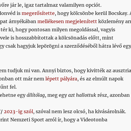
vőre jár le, igaz tartalmaz valamilyen opciót.
Honvéd is
megerősítette
, hogy kölcsönbe kerül Bocskay. 
apat árnyékában
mellékesen megjelenített
közlemény ar
ér ki, hogy pontosan milyen megoldással, vagyis
vele is hosszabbítottak a kölcsönadás előtt, mint
agy csak hagyjuk lepörögni a szerződéséből hátra lévő eg
m tudjuk mi van. Annyi biztos, hogy kivitték az ausztria
zonban ott már nem
lépett pályára
, és az elmúlt napok
űnt fel.
lehetne egy
állítólag
, meg egy
azt hallottuk
rész, azonban
//
2023-ig szól
, szóval nem lesz olcsó, ha kivásárolnák.
rint Nemzeti Sport arról ír, hogy a Videotonba