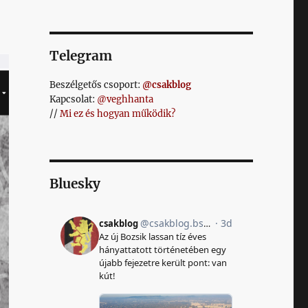
Telegram
Beszélgetős csoport:
@csakblog
Kapcsolat:
@veghhanta
//
Mi ez és hogyan működik?
Bluesky