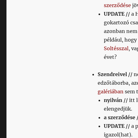
szerződése
jö
UPDATE //
a 
gokartozó cs
azonban nem t
például, hogy 
Soltésszal
, v
évet?
Szendreivel //
ne
edzőtáborba, a
galériában
sem t
nyilván //
itt 
elengedjük.
a szerződése 
UPDATE //
a p
igazol(hat).