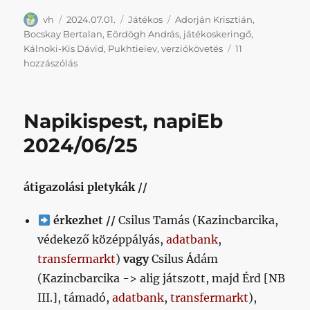
Szerző
Közzétéve
Kategória
Címke
vh
2024.07.01.
Játékos
Adorján Krisztián
,
Bocskay Bertalan
,
Eördögh András
,
játékoskeringő
,
Kálnoki-Kis Dávid
,
Pukhtieiev
,
verziókövetés
11
A
hozzászólás
keret
változásának
nyers
Napikispest, napiEb
adatai
[2024/07/01]
2024/06/25
című
bejegyzéshez
átigazolási pletykák //
érkezhet //
Csilus Tamás (Kazincbarcika,
védekező középpályás,
adatbank
,
transfermarkt
)
vagy
Csilus Ádám
(Kazincbarcika -> alig játszott, majd Érd [NB
III.], támadó,
adatbank
,
transfermarkt
),