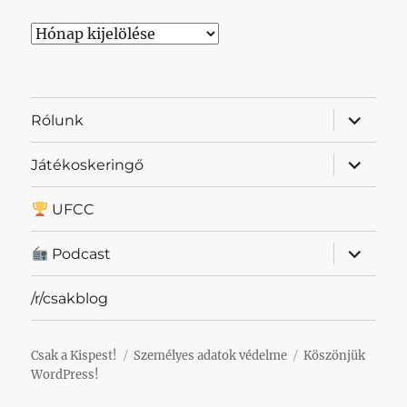
Archívum
almenü
Rólunk
szétnyit
almenü
Játékoskeringő
szétnyit
UFCC
almenü
Podcast
szétnyit
/r/csakblog
Csak a Kispest!
Személyes adatok védelme
Köszönjük
WordPress!