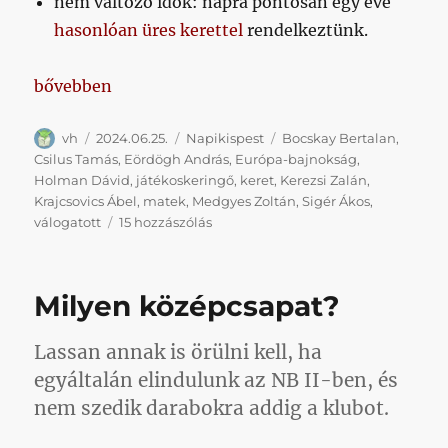
nem változó idők: napra pontosan egy éve
hasonlóan üres kerettel
rendelkeztünk.
„Napikispest, napiEb 2024/06/25”
bővebben
Szerző
Közzétéve
Kategória
Címke
vh
2024.06.25.
Napikispest
Bocskay Bertalan
,
Csilus Tamás
,
Eördögh András
,
Európa-bajnokság
,
Holman Dávid
,
játékoskeringő
,
keret
,
Kerezsi Zalán
,
Krajcsovics Ábel
,
matek
,
Medgyes Zoltán
,
Sigér Ákos
,
Napikispest,
válogatott
15 hozzászólás
napiEb
2024/06/25
című
Milyen középcsapat?
bejegyzéshez
Lassan annak is örülni kell, ha
egyáltalán elindulunk az NB II-ben, és
nem szedik darabokra addig a klubot.