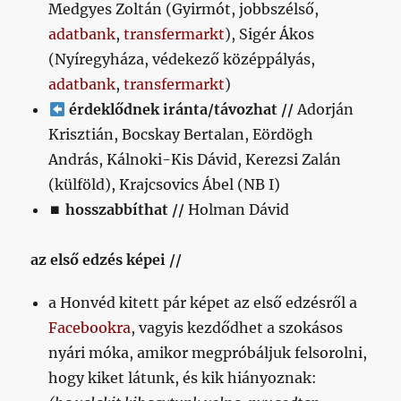
Medgyes Zoltán (Gyirmót, jobbszélső,
adatbank
,
transfermarkt
), Sigér Ákos
(Nyíregyháza, védekező középpályás,
adatbank
,
transfermarkt
)
érdeklődnek iránta/távozhat //
Adorján
Krisztián, Bocskay Bertalan, Eördögh
András, Kálnoki-Kis Dávid, Kerezsi Zalán
(külföld), Krajcsovics Ábel (NB I)
⏹
hosszabbíthat //
Holman Dávid
az első edzés képei //
a Honvéd kitett pár képet az első edzésről a
Facebookra
, vagyis kezdődhet a szokásos
nyári móka, amikor megpróbáljuk felsorolni,
hogy kiket látunk, és kik hiányoznak: