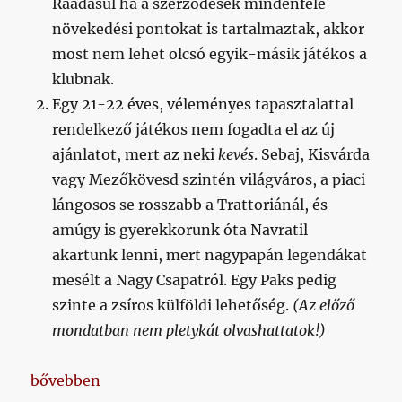
Ráadásul ha a szerződések mindenféle
növekedési pontokat is tartalmaztak, akkor
most nem lehet olcsó egyik-másik játékos a
klubnak.
Egy 21-22 éves, véleményes tapasztalattal
rendelkező játékos nem fogadta el az új
ajánlatot, mert az neki
kevés
. Sebaj, Kisvárda
vagy Mezőkövesd szintén világváros, a piaci
lángosos se rosszabb a Trattoriánál, és
amúgy is gyerekkorunk óta Navratil
akartunk lenni, mert nagypapán legendákat
mesélt a Nagy Csapatról. Egy Paks pedig
szinte a zsíros külföldi lehetőség.
(Az előző
mondatban nem pletykát olvashattatok!)
„A keret változásának nyers adatai [2024/07/01]”
bővebben