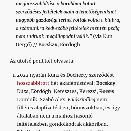
meghosszabbítása a
korábban kötött
szerződéses feltételek okán a lehetőségeinknél
nagyobb gazdasági terhet róttak
volna a klubra,
a számunkra kedvezőbb feltételek mentén pedig
nem tudtunk megállapodni velük.”
(via Kun
Gergő) //
Bocskay, Eördögh
Az utolsó pont két olvasata:
2022 nyarán Kun1 és Docherty szerződést
hosszabbított
hét akadémistával:
Bocskay
,
Dúzs,
Eördögh
, Keresztes, Kerezsi,
Kocsis
Dominik
, Szabó Alex.
Valószínűleg
nem
filléres alapfizetésben, bónuszokban, és úgy
általában nem a maihoz hasonló
feltételekben gondolkodtak akkoriban.