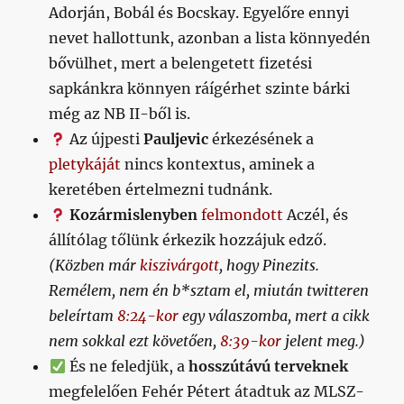
Adorján, Bobál és Bocskay. Egyelőre ennyi
nevet hallottunk, azonban a lista könnyedén
bővülhet, mert a belengetett fizetési
sapkánkra könnyen ráígérhet szinte bárki
még az NB II-ből is.
Az újpesti
Pauljevic
érkezésének a
pletykáját
nincs kontextus, aminek a
keretében értelmezni tudnánk.
Kozármislenyben
felmondott
Aczél, és
állítólag tőlünk érkezik hozzájuk edző.
(Közben már
kiszivárgott
, hogy Pinezits.
Remélem, nem én b*sztam el, miután twitteren
beleírtam
8:24-kor
egy válaszomba, mert a cikk
nem sokkal ezt követően,
8:39-kor
jelent meg.)
És ne feledjük, a
hosszútávú terveknek
megfelelően Fehér Pétert átadtuk az MLSZ-