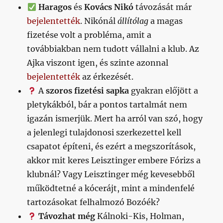
Haragos
és
Kovács Nikó
távozását már
bejelentették
. Nikónál
állítólag
a magas
fizetése volt a probléma, amit a
továbbiakban nem tudott vállalni a klub. Az
Ajka viszont igen, és szinte azonnal
bejelentették
az érkezését.
A
szoros fizetési sapka
gyakran előjött a
pletykákból, bár a pontos tartalmát nem
igazán ismerjük. Mert ha arról van szó, hogy
a jelenlegi tulajdonosi szerkezettel kell
csapatot építeni, és ezért a megszorítások,
akkor mit keres Leisztinger embere Fórizs a
klubnál? Vagy Leisztinger még kevesebből
működtetné a kócerájt, mint a mindenfelé
tartozásokat felhalmozó Bozóék?
Távozhat még
Kálnoki-Kis, Holman,