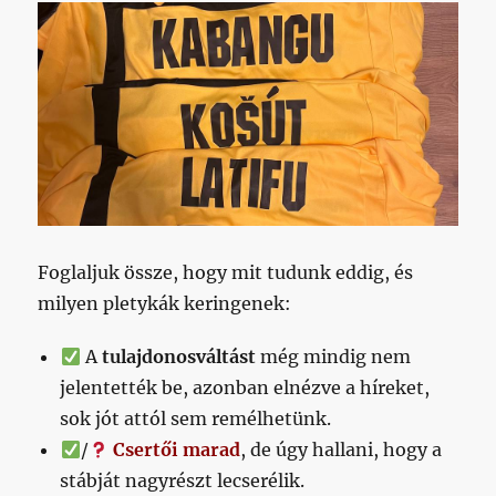
Foglaljuk össze, hogy mit tudunk eddig, és
milyen pletykák keringenek:
A
tulajdonosváltást
még mindig nem
jelentették be, azonban elnézve a híreket,
sok jót attól sem remélhetünk.
/
Csertői marad
, de úgy hallani, hogy a
stábját nagyrészt lecserélik.