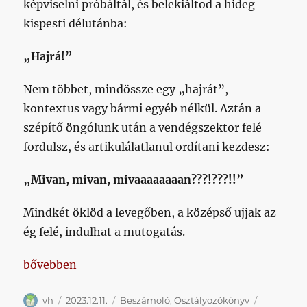
képviselni próbáltál, és belekiáltod a hideg
kispesti délutánba:
„Hajrá!”
Nem többet, mindössze egy „hajrát”,
kontextus vagy bármi egyéb nélkül. Aztán a
szépítő öngólunk után a vendégszektor felé
fordulsz, és artikulálatlanul ordítani kezdesz:
„Mivan, mivan, mivaaaaaaaan???!???!!”
Mindkét öklöd a levegőben, a középső ujjak az
ég felé, indulhat a mutogatás.
„Az ilyen meccsekért érte meg kiesni”
bővebben
Szerző
Közzétéve
Kategória
Címke
vh
2023.12.11.
Beszámoló
,
Osztályozókönyv