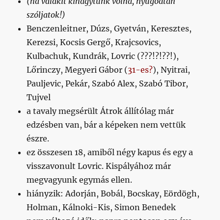
(ha valakit kihagytunk volna, nyugodtan
szóljatok!)
Benczenleitner, Dúzs, Gyetván, Keresztes,
Kerezsi, Kocsis Gergő, Krajcsovics,
Kulbachuk, Kundrák, Lovric (???!?!??!),
Lőrinczy, Megyeri Gábor (
31-es?
), Nyitrai,
Pauljevic, Pekár, Szabó Alex, Szabó Tibor,
Tujvel
a tavaly megsérült Átrok állítólag már
edzésben van, bár a képeken nem vettük
észre.
ez összesen 18, amiből négy kapus és egy a
visszavonult Lovric. Kispályához már
megvagyunk egymás ellen.
hiányzik: Adorján, Bobál, Bocskay, Eördögh,
Holman, Kálnoki-Kis, Simon Benedek