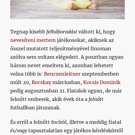
Tegnap kisebb
felháborodást
váltott ki, hogy
nevesíteni mertem
játékosokat, akiknek az
ősszel mutatott teljesítményével finoman
szólva sem voltam elégedett. A posztban ugyan
három nevet emeltem ki, azonban lehetett
volna több is:
Benczenleitner
szeptemberben
múlt 20,
Bocskay
márciusban,
Kocsis Dominik
pedig augusztusban 21. Fiatalok ugyan, de már
felnőtt emberek, akik évek óta a
felnőtt
futballban játszanak.
És erről a felnőtt fociról, illetve a meddig fiatal
és/vagy
tapasztalatlan egy játékos kérdéskörről