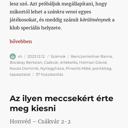
lesz szó. Azt próbáljuk megállapítani, hogy
mikortól lehet a
szánkra venni
egyes
játékosokat, és meddig számít
körülménynek
a
klub speciális helyzete.
„Beszéljünk röviden a játékosok tapasztalatáról”
bővebben
Szerző
Közzétéve
Kategória
Címke
vh
2023.12.12.
Számok
Benczenleitner Barna
,
Bocskay Bertalan
,
Csákvár
,
értékelés
,
Holman Dávid
,
Kocsis Dominik
,
Nyíregyháza
,
Pinezits Máté
,
pontátlag
,
Beszéljünk
tapasztalat
37 hozzászólás
röviden
a
játékosok
Az ilyen meccsekért érte
tapasztalatáról
című
meg kiesni
bejegyzéshez
Honvéd – Csákvár 2-2