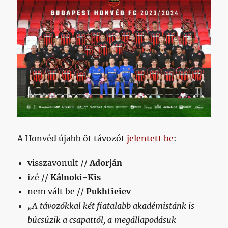
A Honvéd újabb öt távozót
jelentett be
:
visszavonult //
Adorján
izé //
Kálnoki-Kis
nem vált be //
Pukhtieiev
„A távozókkal két fiatalabb akadémistánk is
búcsúzik a csapattól, a megállapodásuk