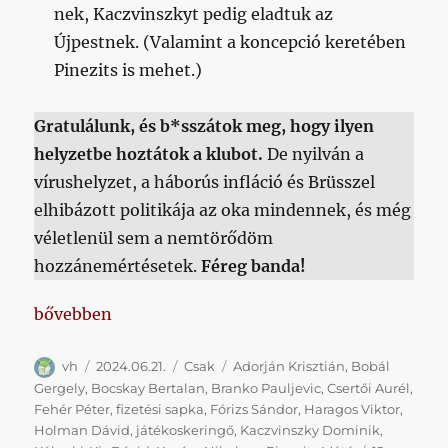
nek, Kaczvinszkyt pedig eladtuk az
Újpestnek. (Valamint a koncepció keretében
Pinezits is mehet.)
Gratulálunk, és b*sszátok meg, hogy ilyen
helyzetbe hoztátok a klubot.
De nyilván a
vírushelyzet, a háborús infláció és Brüsszel
elhibázott politikája az oka mindennek, és még
véletlenül sem a nemtörődöm
hozzánemértésetek.
Féreg banda!
„Milyen középcsapat?”
bővebben
Szerző
Közzétéve
Kategória
Címke
vh
2024.06.21.
Csak
Adorján Krisztián
,
Bobál
Gergely
,
Bocskay Bertalan
,
Branko Pauljevic
,
Csertői Aurél
,
Fehér Péter
,
fizetési sapka
,
Fórizs Sándor
,
Haragos Viktor
,
Holman Dávid
,
játékoskeringő
,
Kaczvinszky Dominik
,