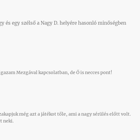
gy és egy szélső a Nagy D. helyére hasonló minőségben
igazam Mezgával kapcsolatban, de Ő is necces pont!
akapjuk még azt a játékot tőle, ami a nagy sérülés előtt volt.
t neki.