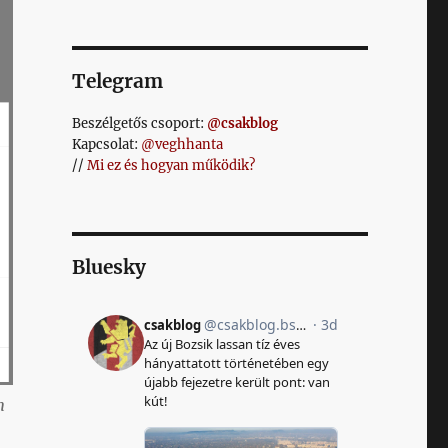
Telegram
Beszélgetős csoport:
@csakblog
Kapcsolat:
@veghhanta
//
Mi ez és hogyan működik?
Bluesky
m