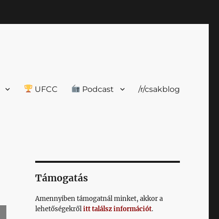
UFCC
Podcast
/r/csakblog
Támogatás
Amennyiben támogatnál minket, akkor a
lehetőségekről
itt találsz információt
.