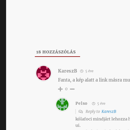
18
HOZZÁSZÓLÁS
KareszB
5 éve
Fanta, a kép alatt a link másra mut
0
Pelso
5 éve
Reply to
KareszB
kólafoci mindjárt lehozza h
ui.