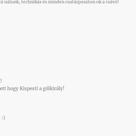
i nálunk, technikás és minden csatárposzton ok a csávó!
!
t hogy Kispesti a gólkirály!
 :)