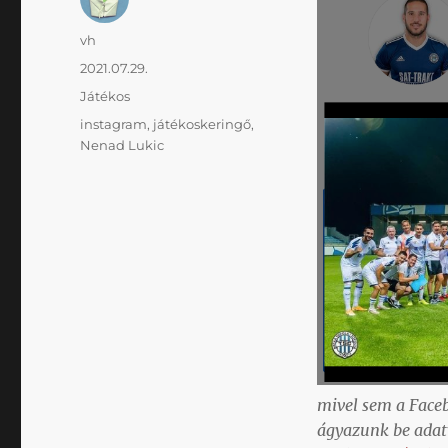
Szerző
vh
Közzétéve
2021.07.29.
Kategória
Játékos
Címke
instagram
,
játékoskeringő
,
Nenad Lukic
mivel sem a Face
ágyazunk be adatv