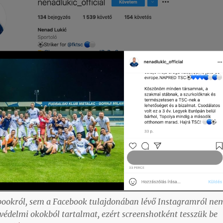
bookról, sem a Facebook tulajdonában lévő Instagramról ne
édelmi okokból tartalmat, ezért screenshotként tesszük be