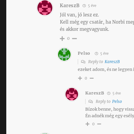
KareszB
5 éve
Jól van, jó lesz ez.
Kell még egy csatár, ha Norbi me
és akkor megvagyunk.
0
Pelso
5 éve
Reply to
KareszB
ezeket adom, és ne legyen 
0
KareszB
5 éve
Reply to
Pelso
Bízok benne, hogy vissz
Én adnék még egy esély
0