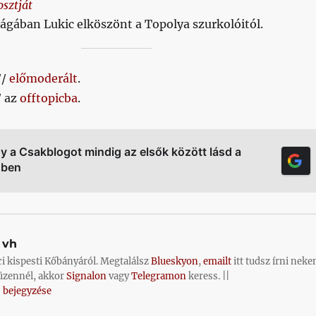
osztját
ágában Lukic elköszönt a Topolya szurkolóitól.
//
előmoderált
.
/ az
offtopicba
.
gy a Csakblogot mindig az elsők között lásd a
őben
vh
ci kispesti Kőbányáról. Megtalálsz
Blueskyon
,
emailt
itt tudsz írni neke
üzennél, akkor
Signalon
vagy
Telegramon
keress. ||
 bejegyzése