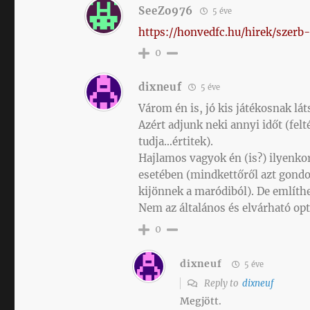
SeeZo976
5 éve
https://honvedfc.hu/hirek/szerb
0
dixneuf
5 éve
Várom én is, jó kis játékosnak lát
Azért adjunk neki annyi időt (fel
tudja…értitek).
Hajlamos vagyok én (is?) ilyenkor
esetében (mindkettőről azt gond
kijönnek a maródiból). De említh
Nem az általános és elvárható o
0
dixneuf
5 éve
Reply to
dixneuf
Megjött.