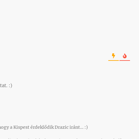
at. :)
ogy a Kispest érdeklődik Drazic iránt… :)