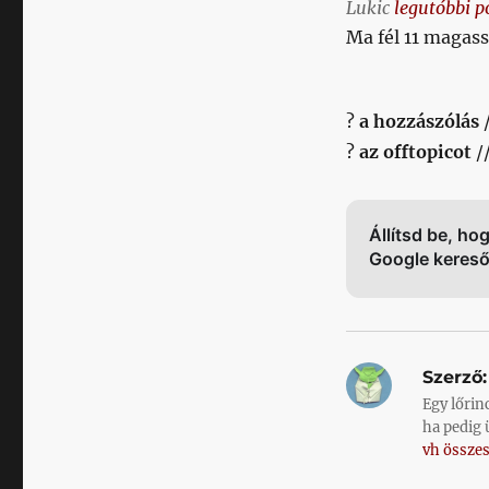
Lukic
legutóbbi p
Ma fél 11 magass
?
a hozzászólás
?
az offtopicot
/
Állítsd be, ho
Google keres
Szerző:
Egy lőrin
ha pedig 
vh összes