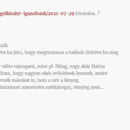
-golkiralyt-igazoltunk/2021-07-29
hivatalos. ?
szik.
téve ha jön), hogy megmutassa a tudását (feltéve ha meg
 előre rajongani, mint pl. NGog, vagy akár Hatira
oltam, hogy nagyon okés erősítések lesznek, amint
etnék másokat is, nem a név a lényeg.
ptimizmust szeretném szétkárogni, tényleg nem…