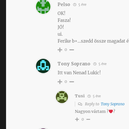
Pelso
5 éve
OK!
Fasza!
JÓ!
ui.
Ferike b+…szedd össze magadat és
0
Tony Soprano
5 éve
Itt van Nenad Lukic!
0
Tusi
5 éve
Reply to
Tony Soprano
Nagyon vártam ?
?
0