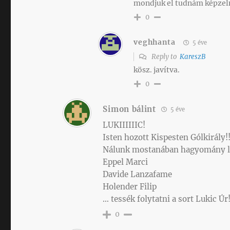
mondjuk el tudnám képzeln
0
veghhanta
5 éve
Reply to
KareszB
kösz. javítva.
0
Simon bálint
5 éve
LUKIIIIIIC!
Isten hozott Kispesten Gólkirály!!
Nálunk mostanában hagyomány let
Eppel Marci
Davide Lanzafame
Holender Filip
… tessék folytatni a sort Lukic Úr!
0