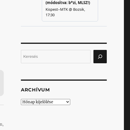
Keresés
ARCHÍVUM
Archívum
m,