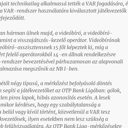
jait technikailag alkalmassá tették a VAR fogadására, é
a a VAR-rendszer használatára kiválasztott játékvezetők
efejeződött.
n hárman ülnek majd, a videóbíró, a videóbíró-
lamint a visszajátszás-kezelő operátor. Videóbírónak
eóbíró-asszisztensnek 15 főt képeztek ki, míg a
rt felelő operátorokból 14-en állnak rendelkezésre
R-rendszer bevezetésével párhuzamosan az alapvonali
kalmazása megszűnik az NB I-ben.
étől négy típusú, a mérkőzést befolyásoló döntés
segíti a játékvezetőket az OTP Bank Ligában: gólok,
len piros lapok, hibás azonosítás esetén. A lesek
amikor kérdéses, hogy egy szabálytalanság a
 belül vagy kívül történt, közvetlenül a VAR tesz
ékvezetőnek, ilyen esetekben nem lesz szükség a
bb felülvizsgálatára. Az OTP Bank Liga-mérkőzésekre