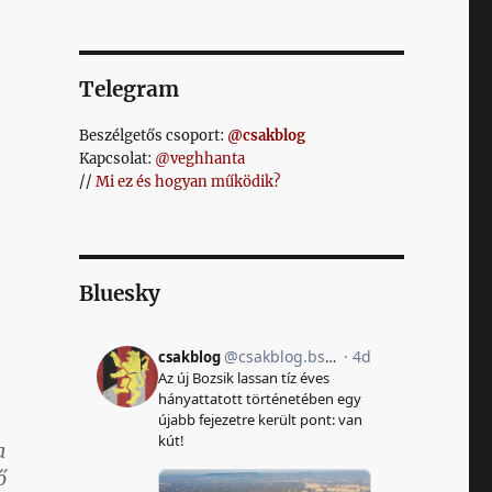
Telegram
Beszélgetős csoport:
@csakblog
Kapcsolat:
@veghhanta
//
Mi ez és hogyan működik?
Bluesky
a
ő