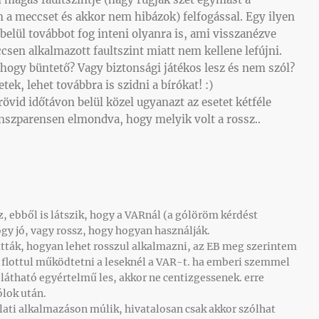
m a meccset és akkor nem hibázok) felfogással. Egy ilyen
 belül továbbot fog inteni olyanra is, ami visszanézve
sen alkalmazott faultszint miatt nem kellene lefújni.
hogy büntető? Vagy biztonsági játékos lesz és nem szól?
tek, lehet továbbra is szidni a bírókat! :)
rövid időtávon belül közel ugyanazt az esetet kétféle
ranszparensen elmondva, hogy melyik volt a rossz..
, ebből is látszik, hogy a VARnál (a gólöröm kérdést
gy jó, vagy rossz, hogy hogyan használják.
tták, hogyan lehet rosszul alkalmazni, az EB meg szerintem
flottul működtetni a leseknél a VAR-t. ha emberi szemmel
 látható egyértelmű les, akkor ne centizgessenek. erre
ólok után.
orlati alkalmazáson múlik, hivatalosan csak akkor szólhat