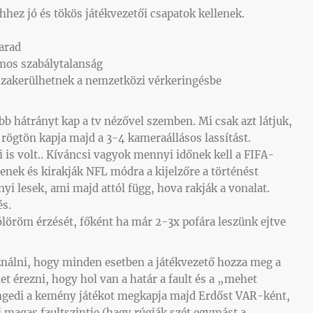
hhez jó és tökös játékvezetői csapatok kellenek.
arad
omos szabálytalanság
szakerülhetnek a nemzetközi vérkeringésbe
bb hátrányt kap a tv nézővel szemben. Mi csak azt látjuk,
ő rögtön kapja majd a 3-4 kameraállásos lassítást.
is volt.. Kíváncsi vagyok mennyi időnek kell a FIFA-
enek és kirakják NFL módra a kijelzőre a történést
i lesek, ami majd attól függ, hova rakják a vonalat.
és.
ólöröm érzését, főként ha már 2-3x pofára leszünk ejtve
nálni, hogy minden esetben a játékvezető hozza meg a
et érezni, hogy hol van a határ a fault és a „mehet
engedi a kemény játékot megkapja majd Erdőst VAR-ként,
 magas faultszintje (hagy rúgják szét egymást a