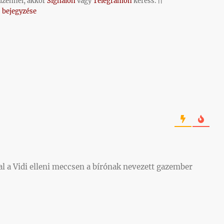
üzennél, akkor
Signalon
vagy
Telegramon
keress. ||
 bejegyzése
l a Vidi elleni meccsen a bírónak nevezett gazember