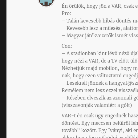
Én örülök, hogy jön a VAR, csak e
Pro:
– Talán kevesebb hibás döntés m
– Kevesebb lesz a műesés, alatt
– Magyar játékvezetők ismét vis
Con:
– A stadionban kint lévő néző úja
hogy nézi a VAR, de a TV előtt ül
Nézhetjük majd mobilon, hogy mi 
nak, hogy ezen változtatni engedj
– Leseknél jönnek a hangyaf@szny
Remélem nem lesz ezzel visszaél
– Részben elveszik az azonnali g
(visszavonják valamiért a gólt)
VAR-t én csak úgy engednék hasz
döntést. Egy meccsen belülről leh
tovább” között. Egy Iványi, aki 
akkor hogy fog működni az előbbi