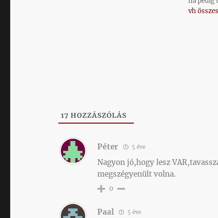
ha pedig 
vh összes
17
HOZZÁSZÓLÁS
Péter
5 éve
Nagyon jó,hogy lesz VAR,tavassza
megszégyenült volna.
0
Paal
5 éve