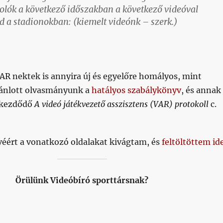
kolók a következő időszakban a következő videóval
d a stadionokban: (kiemelt videónk – szerk.)
R nektek is annyira új és egyelőre homályos, mint
jánlott olvasmányunk a
hatályos szabálykönyv
, és annak
n kezdődő
A videó játékvezető asszisztens (VAR) protokoll
c.
véért a vonatkozó oldalakat kivágtam, és
feltöltöttem id
Örülünk Videóbíró sporttársnak?