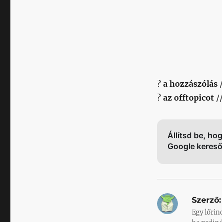
?
a hozzászólás
?
az offtopicot
/
Állítsd be, ho
Google keres
Szerző:
Egy lőrin