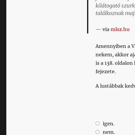
kilátogató szur
találkoznak maj
via
mlsz.hu
Amennyiben a VA
nekem, akkor a
is a 138. oldalo
fejezete.
A lustábbak ked
igen.
nem.