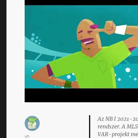
Az NB I 2021-2
rendszer. A MLSZ
VAR-projekt meg
Szerző
vh