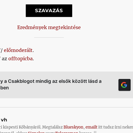
Eredmények megtekintése
//
előmoderált
.
/ az
offtopicba
.
gy a Csakblogot mindig az elsők között lásd a
őben
vh
ci kispesti Kőbányáról. Megtalálsz
Blueskyon
,
emailt
itt tudsz írni neke