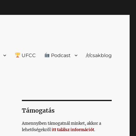
UFCC
Podcast
/r/csakblog
Támogatás
Amennyiben támogatnál minket, akkor a
lehetőségekről
itt találsz információt
.