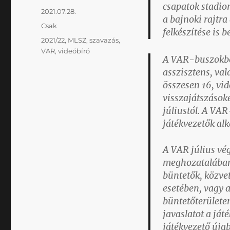
csapatok stadion
Közzétéve
2021.07.28.
a bajnoki rajtr
Kategória
Csak
felkészítése is b
Címke
2021/22
,
MLSZ
,
szavazás
,
VAR
,
videóbíró
A VAR-buszokba
asszisztens, va
összesen 16, vid
visszajátszásoké
júliustól. A VA
játékvezetők al
A VAR július vég
meghozatalában 
büntetők, közvet
esetében, vagy 
büntetőterületen
javaslatot a ját
játékvezető úja