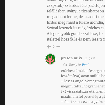
csapatok) az Erdős féle (szétfújo
felállásban Iványi a tizenhatoson
megadható lenne, de az adott mecc
Erdős meg majd a fülére mondja, 
Szóval lesznek itt még érdekes ese
A legnagyobb gond azzal lesz, ha 
ítélettel hozzák le és nem lesz t
0
prison miki
5 éve
Reply to
Paal
érdekes témákat feszegetsz
leszámítva) azon múlik, ho
– les: az angolok megmuta
megmutatta, hogyan lehet 
1-2 visszajátszás után nem
maximum fél perc elég a g
– fault szint: ez is a gyak