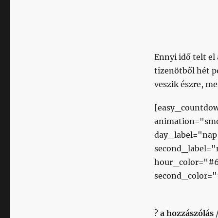
Ennyi idő telt el
tizenötből hét p
veszik észre, me
[easy_countdow
animation="sm
day_label="nap
second_label=
hour_color="#
second_color="
?
a hozzászólás