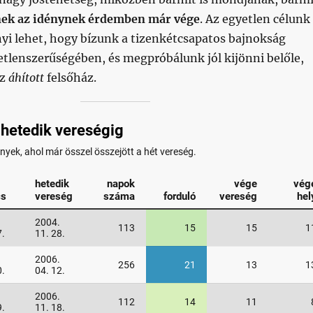
ek az idénynek érdemben már vége
. Az egyetlen célunk
yi lehet, hogy bízunk a tizenkétcsapatos bajnokság
etlenszerűségében, és megpróbálunk jól kijönni belőle,
az
áhított
felsőház.