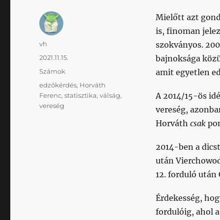
Mielőtt azt gon
is, finoman jele
Szerző
vh
szokványos. 200
Közzétéve
2021.11.15.
bajnoksága közü
Kategória
Számok
amit egyetlen ed
Címke
edzőkérdés
,
Horváth
A 2014/15-ös idé
Ferenc
,
statisztika
,
válság
,
vereség
vereség, azonb
Horváth
csak
pon
2014-ben a dicst
után Vierchowod
12. forduló után
Érdekesség, hogy
fordulóig, ahol 