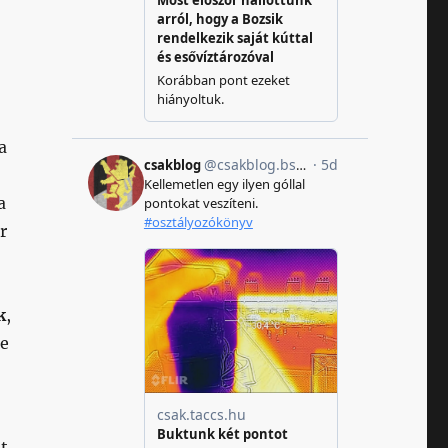
a
a
r
k
,
re
t