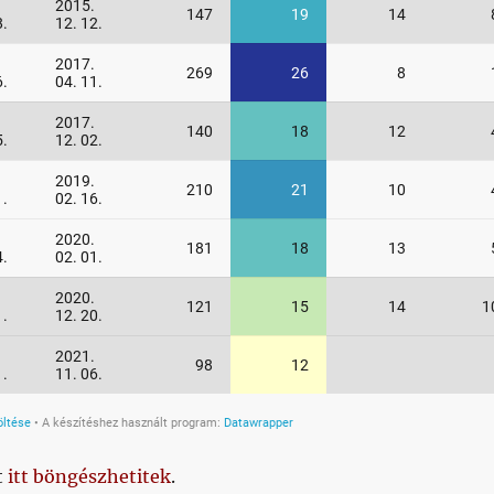
t
itt böngészhetitek
.