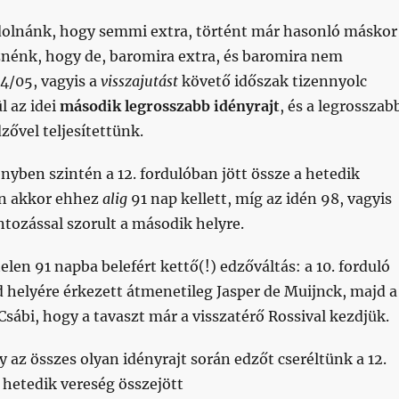
dolnánk, hogy semmi extra, történt már hasonló máskor
znénk, hogy de, baromira extra, és baromira nem
4/05, vagyis a
visszajutást
követő időszak tizennyolc
l az idei
második legrosszabb idényrajt
, és a legrosszab
zővel teljesítettünk.
nyben szintén a 12. fordulóban jött össze a hetedik
an akkor ehhez
alig
91 nap kellett, míg az idén 98, vagyis
tozással szorult a második helyre.
elen 91 napba belefért kettő(!) edzőváltás: a 10. forduló
 helyére érkezett átmenetileg Jasper de Muijnck, majd a
 Csábi, hogy a tavaszt már a visszatérő Rossival kezdjük.
 az összes olyan idényrajt során edzőt cseréltünk a 12.
a hetedik vereség összejött