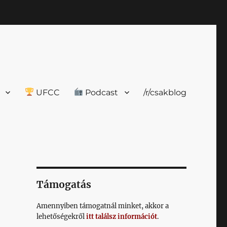
UFCC
Podcast
/r/csakblog
Támogatás
Amennyiben támogatnál minket, akkor a
lehetőségekről
itt találsz információt
.