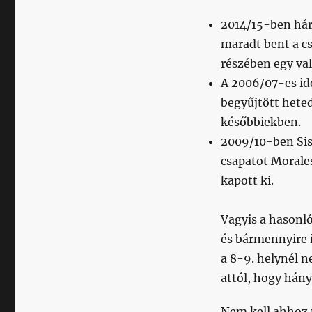
2014/15-ben hár
maradt bent a cs
részében egy val
A 2006/07-es idé
begyűjtött hete
későbbiekben.
2009/10-ben Sisa
csapatot Morale
kapott ki.
Vagyis a hasonl
és bármennyire is
a 8-9. helynél 
attól, hogy hány
Nem kell ahhoz 