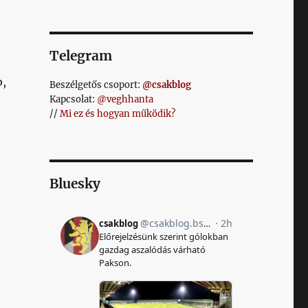
Telegram
b,
Beszélgetős csoport:
@csakblog
Kapcsolat:
@veghhanta
//
Mi ez és hogyan működik?
Bluesky