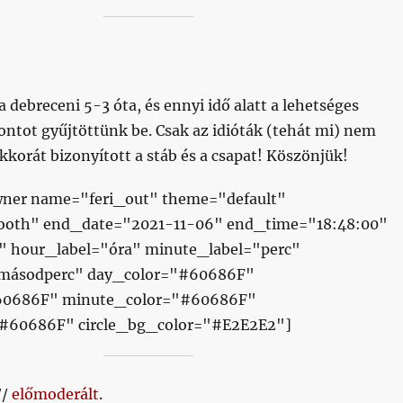
 a debreceni 5-3 óta, és ennyi idő alatt a lehetséges
ontot gyűjtöttünk be. Csak az idióták (tehát mi) nem
kkorát bizonyított a stáb és a csapat! Köszönjük!
ner name="feri_out" theme="default"
ooth" end_date="2021-11-06" end_time="18:48:00"
" hour_label="óra" minute_label="perc"
"másodperc" day_color="#60686F"
60686F" minute_color="#60686F"
#60686F" circle_bg_color="#E2E2E2"]
//
előmoderált
.