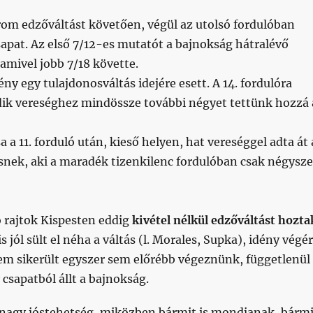
om edzőváltást követően, végül az utolsó fordulóban
apat. Az első 7/12-es mutatót a bajnokság hátralévő
amivel jobb 7/18 követte.
ny egy tulajdonosváltás idejére esett. A 14. fordulóra
dik vereséghez mindössze további négyet tettünk hozzá 
 a 11. forduló után, kieső helyen, hat vereséggel adta át 
snek, aki a maradék tizenkilenc fordulóban csak négysze
ó rajtok Kispesten eddig
kivétel nélkül edzőváltást hozta
 jól sült el néha a váltás (l. Morales, Supka), idény végé
nem sikerült egyszer sem előrébb végeznünk, függetlenül
 csapatból állt a bajnokság.
nagy jóstehetség, miközben bármit is mondjanak, bármi