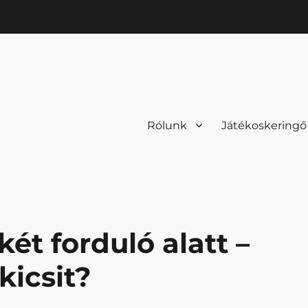
Rólunk
Játékoskeringő
ét forduló alatt –
kicsit?