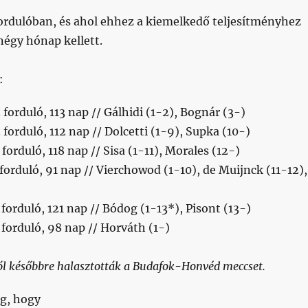
fordulóban, és ahol ehhez a kiemelkedő teljesítményhez
négy hónap kellett.
:
forduló, 113 nap // Gálhidi (1-2), Bognár (3-)
forduló, 112 nap // Dolcetti (1-9), Supka (10-)
forduló, 118 nap // Sisa (1-11), Morales (12-)
forduló, 91 nap // Vierchowod (1-10), de Muijnck (11-12),
forduló, 121 nap // Bódog (1-13*), Pisont (13-)
forduló, 98 nap // Horváth (1-)
ból későbbre halasztották a Budafok-Honvéd meccset.
g, hogy