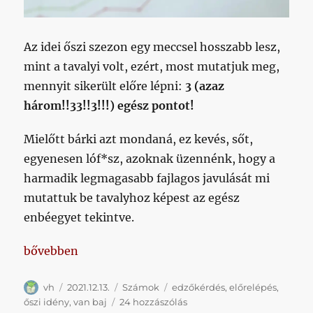
Az idei őszi szezon egy meccsel hosszabb lesz,
mint a tavalyi volt, ezért, most mutatjuk meg,
mennyit sikerült előre lépni:
3 (azaz
három!!33!!3!!!) egész pontot!
Mielőtt bárki azt mondaná, ez kevés, sőt,
egyenesen lóf*sz, azoknak üzennénk, hogy a
harmadik legmagasabb fajlagos javulását mi
mutattuk be tavalyhoz képest az egész
enbéegyet tekintve.
„Az előrelépés megkérdőjelezhetetlen”
bővebben
Szerző
Közzétéve
Kategória
Címke
vh
2021.12.13.
Számok
edzőkérdés
,
előrelépés
,
Az
őszi idény
,
van baj
24 hozzászólás