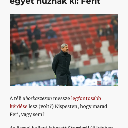
egyet húznák ki: Ferit
A téli
uborkaszezon
messze
legfontosabb
kérdése
lesz (volt?) Kispesten, hogy marad
Feri, vagy sem?
Az ősszel hallani lehetett Storckról (ő közben