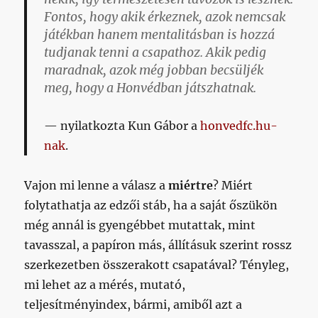
Fontos, hogy akik érkeznek, azok nemcsak
játékban hanem mentalitásban is hozzá
tudjanak tenni a csapathoz. Akik pedig
maradnak, azok még jobban becsüljék
meg, hogy a Honvédban játszhatnak.
nyilatkozta Kun Gábor a
honvedfc.hu-
nak
.
Vajon mi lenne a válasz a
miértre
? Miért
folytathatja az edzői stáb, ha a saját őszükön
még annál is gyengébbet mutattak, mint
tavasszal, a papíron más, állításuk szerint rossz
szerkezetben összerakott csapatával? Tényleg,
mi lehet az a mérés, mutató,
teljesítményindex, bármi, amiből azt a