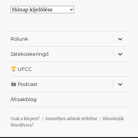
Archívum
almenü
Rólunk
szétnyit
almenü
Játékoskeringő
szétnyit
UFCC
almenü
Podcast
szétnyit
/r/csakblog
Csak a Kispest!
Személyes adatok védelme
Köszönjük
WordPress!