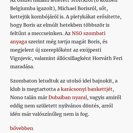
Belgiumba igazolt), Michael Borisról, sőt,
kettejük kombójáról is. A pletykákat erősítette,
hogy Boris az elmúlt hetekben többször is
feltűnt a meccseinken. Az
NSO szombati
anyaga
szerint még
tartja
magát Boris, és
megjelent új szereplőként az exújpesti
Vignjevic, valamint állócsillagként Horváth Feri
maradása.
Szombaton letudtuk az utolsó idei bajnokit, a
klub is megtartotta a
karácsonyi bankettjét
,
Nono talán már
Dubaiban nyaral
, vagyis amiről
eddig nem született nyilvános döntés, arról
idén már valószínűleg nem is fog.
„Beindult a nagy Ferilottó, és nem lenne meglepő, h
bővebben