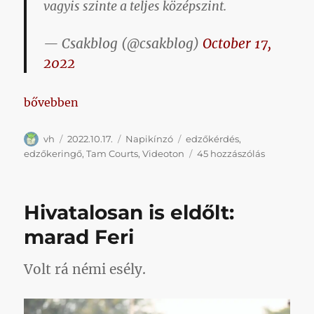
vagyis szinte a teljes középszint.
— Csakblog (@csakblog)
October 17,
2022
„#kínzókérdés”
bővebben
Szerző
Közzétéve
Kategória
Címke
vh
2022.10.17.
Napikínzó
edzőkérdés
,
#kínzókér
edzőkeringő
,
Tam Courts
,
Videoton
45 hozzászólás
című
bejegyzés
Hivatalosan is eldőlt:
marad Feri
Volt rá némi esély.