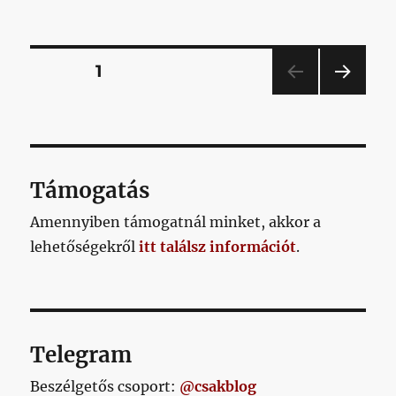
előrelépés
megkérdőjelezhetetlen
című
bejegyzéshez
Bejegyzések
OLDAL
1
KÖV
lapozása
ETKE
ZŐ
OLD
AL
Támogatás
Amennyiben támogatnál minket, akkor a
lehetőségekről
itt találsz információt
.
Telegram
Beszélgetős csoport:
@csakblog