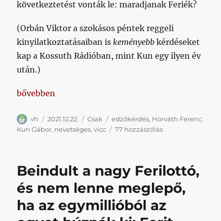
következtetést vonták le: maradjanak Feriék?
(Orbán Viktor a szokásos péntek reggeli
kinyilatkoztatásaiban is
keményebb
kérdéseket
kap a Kossuth Rádióban, mint Kun egy ilyen év
után.)
„Hivatalosan is eldőlt: marad Feri”
bővebben
Szerző
Közzétéve
Kategória
Címke
vh
2021.12.22.
Csak
edzőkérdés
,
Horváth Ferenc
,
Hivatalosan
Kun Gábor
,
nevetséges
,
vicc
77 hozzászólás
is
eldőlt:
marad
Beindult a nagy Ferilottó,
Feri
című
és nem lenne meglepő,
bejegyzéshez
ha az egymillióból az