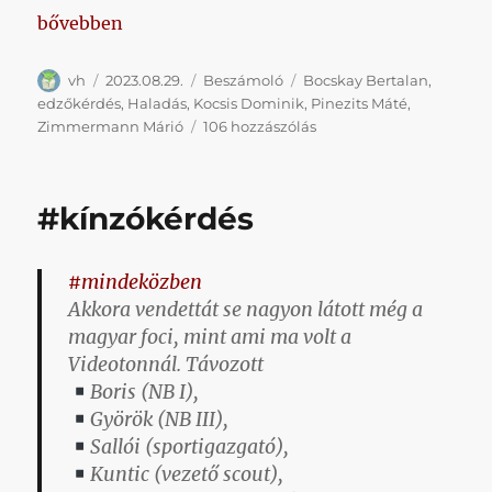
„Ha én lennék az edző, akkor már nem én lennék a
bővebben
Szerző
Közzétéve
Kategória
Címke
vh
2023.08.29.
Beszámoló
Bocskay Bertalan
,
edzőkérdés
,
Haladás
,
Kocsis Dominik
,
Pinezits Máté
,
Ha
Zimmermann Márió
106 hozzászólás
én
lennék
az
#kínzókérdés
edző,
akkor
már
#mindeközben
nem
Akkora vendettát se nagyon látott még a
én
lennék
magyar foci, mint ami ma volt a
az
Videotonnál. Távozott
edző
Boris (NB I),
című
Györök (NB III),
bejegyzéshez
Sallói (sportigazgató),
Kuntic (vezető scout),