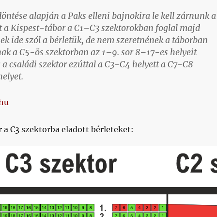
ntése alapján a Paks elleni bajnokira le kell zárnunk a
rt a Kispest-tábor a C1–C3 szektorokban foglal majd
nek ide szól a bérletük, de nem szeretnének a táborban
nak a C5-ös szektorban az 1–9. sor 8–17-es helyeit
g a családi szektor ezúttal a C3-C4 helyett a C7-C8
elyet.
hu
a C3 szektorba eladott bérleteket: