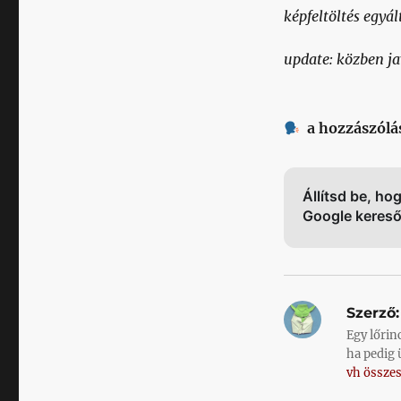
képfeltöltés egyá
update: közben jav
a hozzászólá
Állítsd be, ho
Google keres
Szerző:
Egy lőrin
ha pedig 
vh összes