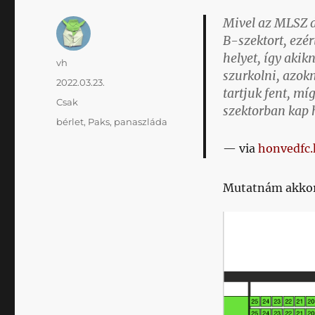
Mivel az MLSZ dö
B-szektort, ezé
helyet, így akik
Szerző
vh
szurkolni, azok
Közzétéve
2022.03.23.
tartjuk fent, mí
Kategória
Csak
szektorban kap h
Címke
bérlet
,
Paks
,
panaszláda
via
honvedfc.
Mutatnám akkor 