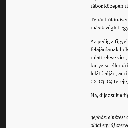
tábor közepén tú
Tehát különöse
másik véglet eg
Az pedig a figy
felajánlanak he
miatt eleve vicc
kutya se ellenőr
lelátó alján, ami
C2, C3, C4 teteje
Na, díjazzuk a f
gépház: elnézést 
oldal egy új szer