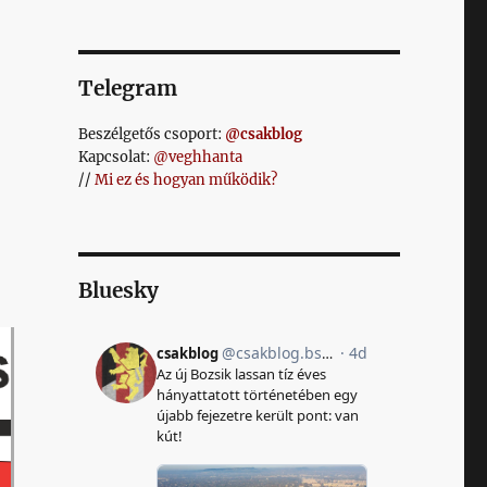
Telegram
Beszélgetős csoport:
@csakblog
Kapcsolat:
@veghhanta
//
Mi ez és hogyan működik?
Bluesky