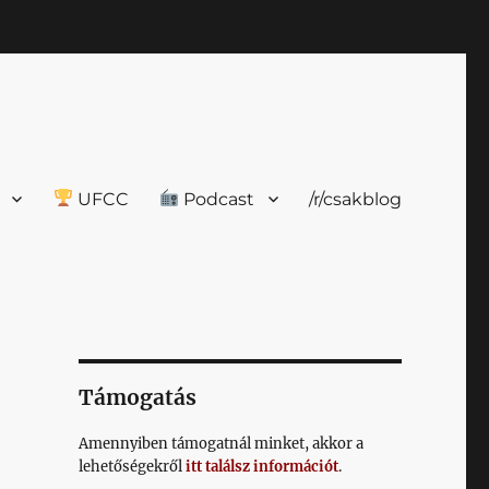
UFCC
Podcast
/r/csakblog
Támogatás
Amennyiben támogatnál minket, akkor a
lehetőségekről
itt találsz információt
.