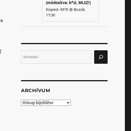
.
 a
g
Keresés
ARCHÍVUM
Archívum