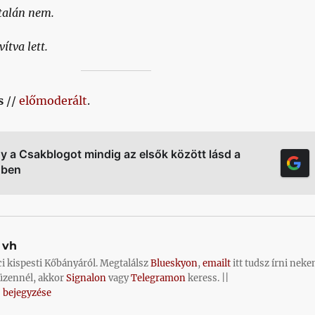
ltalán nem.
ítva lett.
s
//
előmoderált
.
gy a Csakblogot mindig az elsők között lásd a
őben
vh
ci kispesti Kőbányáról. Megtalálsz
Blueskyon
,
emailt
itt tudsz írni neke
üzennél, akkor
Signalon
vagy
Telegramon
keress. ||
 bejegyzése