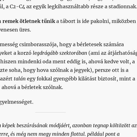
l, a C2-C4 az egyik legkihasználtabb része a stadionnak
n
remek ötletnek tűnik
a tábort is ide pakolni, miközben
yenesen üres.
elmesség csimborasszója, hogy a bérletesek számára
lyeket a korzó
legdrágább szektorában
(ami az átjárhatósá
, hiszen mindenki oda ment eddig is, ahová kedve volt, a
izte soha, hogy hova szólnak a jegyek), persze ott is a
 azért
talán
egy fokkal gyengébb kilátást biztosít, mint a
, ahová a bérletek szólnak.
igyelmességet.
a képek beszúrásának módjáért, azonban tegnap költözött az
verre, és még nem megy minden flottul. például pont a