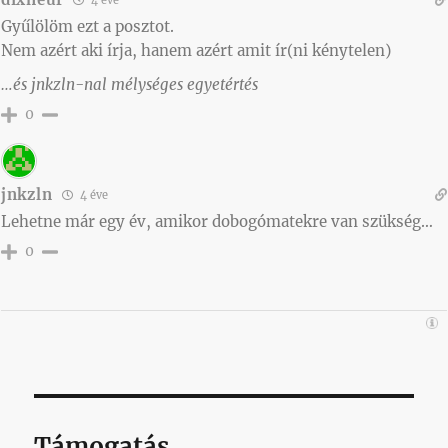
Gyűlölöm ezt a posztot.
Nem azért aki írja, hanem azért amit ír(ni kénytelen)
…és jnkzln-nal mélységes egyetértés
0
jnkzln
4 éve
Lehetne már egy év, amikor dobogómatekre van szükség…
0
Támogatás