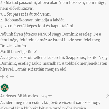
2. Oda tud passzolni, ahová akar (nem hosszan, nem mögé,
nem előrebikázva).
3. Lőtt passzt is át tud venni.
4. Robbanékonyan támadja a labdát.
5. 20 méterről képes lőni és kaput találni.
Nálunk ilyen játékos NINCS! Nagy Dominik esetleg. De a
fenti négy feltételnek már az isteni Lukic sem felel meg.
Drazic szintén.
Miről beszélgetünk?
Az egész csapatot kellene lecserélni. Szappanos, Batik, Nagy
Dominik, esetleg Lukic maradhat. A többiek menjenek isten
hírével. Tamás Krisztián menjen elől.
0
Andreas Mikitovics
4 éve
Az idén még nem esünk ki. Jövőre viszont sanszos hogy
sikerrel jár a klubház két éve tartó próbálkozása.