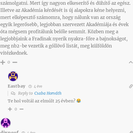
számolgatni. Mert így nagyon elkeserítő és dühítő az egész.
Illetve az Akadémia kérdését is új alapokra kéne helyezni,
mert elképesztő számomra, hogy nálunk van az ország
egyik legerősebb, legjobban szervezett Akadémiája és évek
óta mégsem profitálunk belőle semmit. Közben meg a
legjobbjaink a Fradinak nyerik nyakra-főre a bajnokságot,
meg nb2-be vezetik a góllövő listát, meg külföldön
vitézkednek.
0
Eastbay
4 éve
Reply to
Csaba Horváth
Te hol voltál az elmúlt 25 évben?
0
dixneuf
4 éve