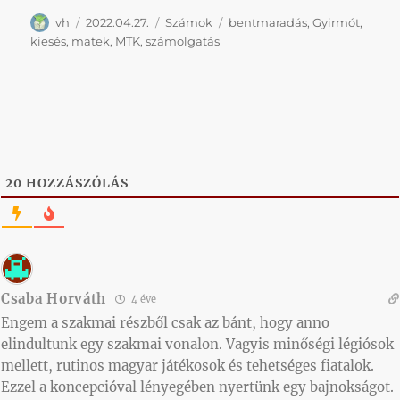
Szerző
Közzétéve
Kategória
Címke
vh
2022.04.27.
Számok
bentmaradás
,
Gyirmót
,
kiesés
,
matek
,
MTK
,
számolgatás
20
HOZZÁSZÓLÁS
Csaba Horváth
4 éve
Engem a szakmai részből csak az bánt, hogy anno
elindultunk egy szakmai vonalon. Vagyis minőségi légiósok
mellett, rutinos magyar játékosok és tehetséges fiatalok.
Ezzel a koncepcióval lényegében nyertünk egy bajnokságot.