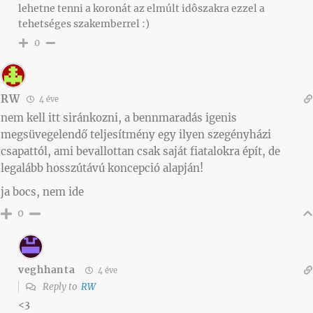
lehetne tenni a koronát az elmúlt idôszakra ezzel a
tehetséges szakemberrel :)
0
RW
4 éve
nem kell itt siránkozni, a bennmaradás igenis
megsüvegelendő teljesítmény egy ilyen szegényházi
csapattól, ami bevallottan csak saját fiatalokra épít, de
legalább hosszútávú koncepció alapján!
ja bocs, nem ide
0
veghhanta
4 éve
Reply to
RW
<3