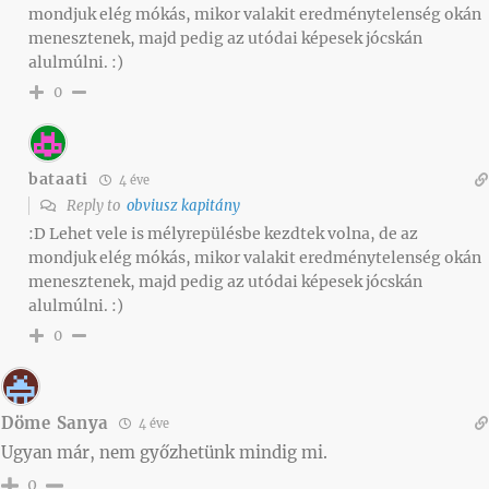
mondjuk elég mókás, mikor valakit eredménytelenség okán
menesztenek, majd pedig az utódai képesek jócskán
alulmúlni. :)
0
bataati
4 éve
Reply to
obviusz kapitány
:D Lehet vele is mélyrepülésbe kezdtek volna, de az
mondjuk elég mókás, mikor valakit eredménytelenség okán
menesztenek, majd pedig az utódai képesek jócskán
alulmúlni. :)
0
Döme Sanya
4 éve
Ugyan már, nem győzhetünk mindig mi.
0