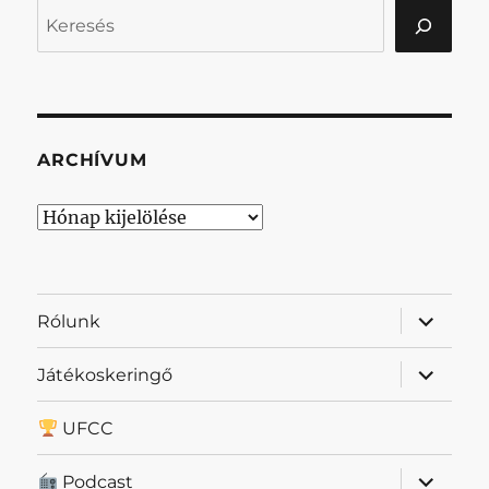
Keresés
ARCHÍVUM
Archívum
almenü
Rólunk
szétnyit
almenü
Játékoskeringő
szétnyit
UFCC
almenü
Podcast