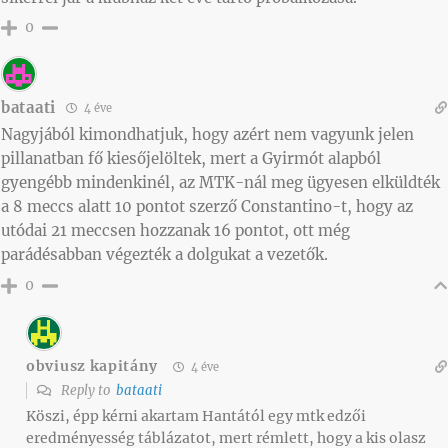
0
bataati
4 éve
Nagyjából kimondhatjuk, hogy azért nem vagyunk jelen
pillanatban fő kiesőjelöltek, mert a Gyirmót alapból
gyengébb mindenkinél, az MTK-nál meg ügyesen elküldték
a 8 meccs alatt 10 pontot szerző Constantino-t, hogy az
utódai 21 meccsen hozzanak 16 pontot, ott még
parádésabban végezték a dolgukat a vezetők.
0
obviusz kapitány
4 éve
Reply to
bataati
Köszi, épp kérni akartam Hantától egy mtk edzői
eredményesség táblázatot, mert rémlett, hogy a kis olasz