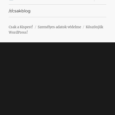
szétnyit
/r/csakblog
Csak a Kispest!
Személyes adatok védelme
Köszönjük
WordPress!