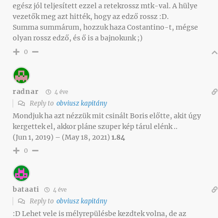
egész jól teljesített ezzel a retekrossz mtk-val. A hülye
vezetők meg azt hitték, hogy az edző rossz :D.
Summa summárum, hozzuk haza Costantino-t, mégse
olyan rossz edző, és ő is a bajnokunk ;)
0
radnar
4 éve
Reply to
obviusz kapitány
Mondjuk ha azt nézzük mit csinált Boris előtte, akit úgy
kergettek el, akkor pláne szuper kép tárul elénk ..
(Jun 1, 2019) – (May 18, 2021)
1.84
0
bataati
4 éve
Reply to
obviusz kapitány
:D Lehet vele is mélyrepülésbe kezdtek volna, de az