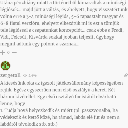
Utána pénzhiány miatt a történetből kimaradtak a minőségi
légiósok….majd jött a váltás, és ahelyett, hogy visszatértünk
volna erre a 3-4 minőségi légiós, 5-6 tapasztalt magyar és
6-8 fiatal verzióra, ehelyett elkezdtük mi is ezt a tömjük
tele légióssal a csapatunkat koncepciót….csak ebbe a Fradi,
Vidi, Felcsút, Kisvárda sokkal jobban teljesít, úgyhogy
megint adtunk egy pofont a szarnak….
0
zergetoll
4 éve
A kiesésünk oka az igazolt játékosállomány képességeiben
rejlik. Egész egyszerűen nem első osztályú a keret. Két-
három kivétellel. Egy első osztályú focistától elvárható
lenne, hogy
1. Tudja hová helyezkedik és miért (pl. passzvonalba, ha
védekezik és kettő közé, ha támad, labda elé fut és nem a
labdától távolodik stb. stb.)