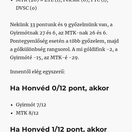
DVSC (o)
Nekünk 33 pontunk és 9 győzelmünk van, a
Gyirmótnak 27 és 6, az MTK-nak 26 és 6.
Pontegyenlőség esetén a több győzelem, majd
a gólkülönbség rangsorol. A mi góldifink -2, a
Gyirmóté -15, az MTK-é -29.
Innentől elég egyszerű:
Ha Honvéd
0/12
pont, akkor
Gyirmót 7/12
MTK 8/12
Ha Honvéd
1/12
pont, akkor