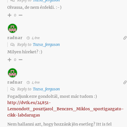
Reply to
Tozso_ferguson
Olvassa, de nem érdekli. :-)
0
radnar
4 éve
Reply to
Tozso_ferguson
Milyen híreket? :)
0
radnar
4 éve
Reply to
Tozso_ferguson
Fogadjunk erre gondoltál, most már tudom :)
http://dvtk.eu/24851-
Lemondott_posztjarol_Benczes_Miklos_sportigazgato-
cikk-labdarugas
Nem hallanni azt, hogy hozzánk jön esetleg? Itt is fel