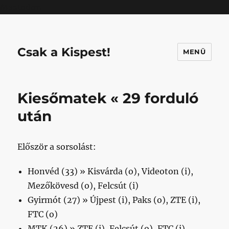
Mastodon
Csak a Kispest!
MENÜ
Kiesőmatek « 29 forduló
után
Először a sorsolást:
Honvéd (33) » Kisvárda (o), Videoton (i),
Mezőkövesd (o), Felcsút (i)
Gyirmót (27) » Újpest (i), Paks (o), ZTE (i),
FTC (o)
MTK (26) » ZTE (i), Felcsút (o), FTC (i),