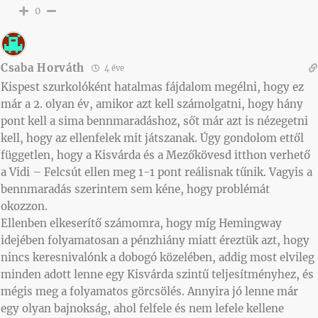
0
Csaba Horváth
4 éve
Kispest szurkolóként hatalmas fájdalom megélni, hogy ez
már a 2. olyan év, amikor azt kell számolgatni, hogy hány
pont kell a sima bennmaradáshoz, sőt már azt is nézegetni
kell, hogy az ellenfelek mit játszanak. Úgy gondolom ettől
független, hogy a Kisvárda és a Mezőkövesd itthon verhető
a Vidi – Felcsút ellen meg 1-1 pont reálisnak tűnik. Vagyis a
bennmaradás szerintem sem kéne, hogy problémát
okozzon.
Ellenben elkeserítő számomra, hogy míg Hemingway
idejében folyamatosan a pénzhiány miatt éreztük azt, hogy
nincs keresnivalónk a dobogó közelében, addig most elvileg
minden adott lenne egy Kisvárda szintű teljesítményhez, és
mégis meg a folyamatos görcsölés. Annyira jó lenne már
egy olyan bajnokság, ahol felfele és nem lefele kellene