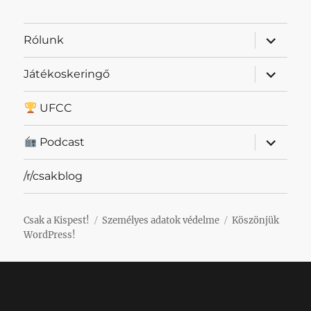
almenü
Rólunk
szétnyit
almenü
Játékoskeringő
szétnyit
UFCC
almenü
Podcast
szétnyit
/r/csakblog
Csak a Kispest!
Személyes adatok védelme
Köszönjük
WordPress!