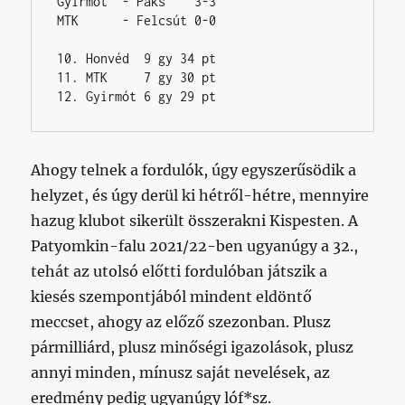
Gyirmót  - Paks    3-3

MTK      - Felcsút 0-0

10. Honvéd  9 gy 34 pt

11. MTK     7 gy 30 pt

12. Gyirmót 6 gy 29 pt
Ahogy telnek a fordulók, úgy egyszerűsödik a
helyzet, és úgy derül ki hétről-hétre, mennyire
hazug klubot sikerült összerakni Kispesten. A
Patyomkin-falu 2021/22-ben ugyanúgy a 32.,
tehát az utolsó előtti fordulóban játszik a
kiesés szempontjából mindent eldöntő
meccset, ahogy az előző szezonban. Plusz
pármilliárd, plusz minőségi igazolások, plusz
annyi minden, mínusz saját nevelések, az
eredmény pedig ugyanúgy lóf*sz.