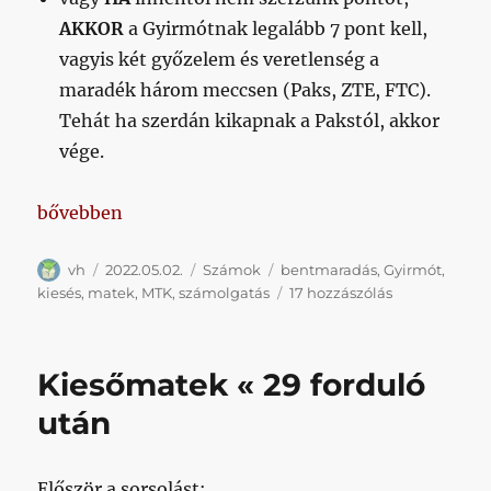
AKKOR
a Gyirmótnak legalább 7 pont kell,
vagyis két győzelem és veretlenség a
maradék három meccsen (Paks, ZTE, FTC).
Tehát ha szerdán kikapnak a Pakstól, akkor
vége.
„Kiesőmatek « 30 forduló után”
bővebben
Szerző
Közzétéve
Kategória
Címke
vh
2022.05.02.
Számok
bentmaradás
,
Gyirmót
,
Kiesőmatek
kiesés
,
matek
,
MTK
,
számolgatás
17 hozzászólás
«
30
forduló
Kiesőmatek « 29 forduló
után
című
után
bejegyzéshez
Először a sorsolást: