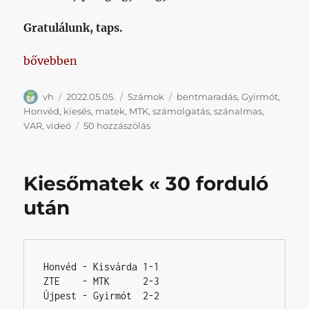
Gratulálunk, taps.
„Kiesőmatek « 31 forduló után”
bővebben
Szerző
Közzétéve
Kategória
Címke
vh
2022.05.05.
Számok
bentmaradás
,
Gyirmót
,
Honvéd
,
kiesés
,
matek
,
MTK
,
számolgatás
,
szánalmas
,
Kiesőmatek
VAR
,
videó
50 hozzászólás
«
31
forduló
Kiesőmatek « 30 forduló
után
című
után
bejegyzéshez
Honvéd - Kisvárda 1-1

ZTE    - MTK      2-3

Újpest - Gyirmót  2-2
