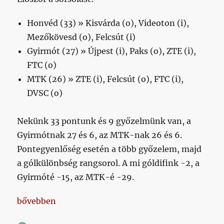
Honvéd (33) » Kisvárda (o), Videoton (i),
Mezőkövesd (o), Felcsút (i)
Gyirmót (27) » Újpest (i), Paks (o), ZTE (i),
FTC (o)
MTK (26) » ZTE (i), Felcsút (o), FTC (i),
DVSC (o)
Nekünk 33 pontunk és 9 győzelmünk van, a
Gyirmótnak 27 és 6, az MTK-nak 26 és 6.
Pontegyenlőség esetén a több győzelem, majd
a gólkülönbség rangsorol. A mi góldifink -2, a
Gyirmóté -15, az MTK-é -29.
„Kiesőmatek « 29 forduló után”
bővebben