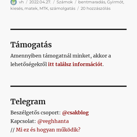
Szerző
Közzétéve
Kategória
Címke
vh
2022.04.27.
Számok
bentmaradás
,
Gyirmót
,
Kiesőmatek
kiesés
,
matek
,
MTK
,
számolgatás
20 hozzászólás
«
29
forduló
után
című
Támogatás
bejegyzéshe
Amennyiben támogatnál minket, akkor a
lehetőségekről
itt találsz információt
.
Telegram
Beszélgetős csoport:
@csakblog
Kapcsolat:
@veghhanta
//
Mi ez és hogyan működik?