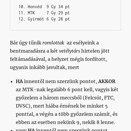
10. Honvéd  9 Gy 34 pt

11. MTK     7 Gy 29 pt

12. Gyirmót 6 Gy 28 pt
Bár úgy tűnik
romlottak
az esélyeink a
bentmaradásra a két
vetélytárs
hirtelen jött
feltámadásával, a helyzet mégis fordított,
ugyanis inkább javultak, mert
HA
innentől nem szerzünk pontot,
AKKOR
az MTK-nak legalább 6 pont kell, vagyis két
győzelem a három meccsből (Felcsút, FTC,
DVSC), mert hiába érnének be minket 5
ponttal, a végén a több győzelem számít, és
ebben az esetben nekünk 9, nekik 8 lenne.
vagy
HA
innentől nem szerzünk pontot,