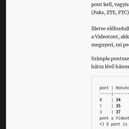
pont kell, vagy
(Paks, ZTE, FTC)
Illetve előfordu
a Videotont, ak
megnyeri, mi pe
Szimpla pontsze
hátra lévő háro
pont | Honvéd
-----|-------
0    | 
34
   
1    | 
35
   
3    | 
37
   
pont a Videot
*) 6 pont is