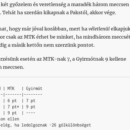
is két győzelem és veretlenség a maradék három meccsen
. Tehát ha szerdán kikapnak a Pakstól, akkor vége.
lhat, hogy már jóval korábban, mert ha
véletlenül
elkapju
kor csak az MTK érhet be minket, ha mindhárom meccsé
dig a másik kettőn nem szerzünk pontot.
rzésünk esetén az MTK-nak 7, a Gyirmótnak 9 kellene
m meccsen.
 | MTK   | Gyirmót

-|-------|--------

  | 6 pt  | 7 pt 

  | 7 pt* | 9 pt

  | 9 pt  | ----

on ellen

 elég, ha ledolgoznak -26 gólkülönbséget