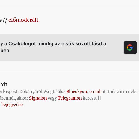
s
//
előmoderált
.
gy a Csakblogot mindig az elsők között lásd a
őben
vh
ci kispesti Kőbányáról. Megtalálsz
Blueskyon
,
emailt
itt tudsz írni neke
üzennél, akkor
Signalon
vagy
Telegramon
keress. ||
 bejegyzése