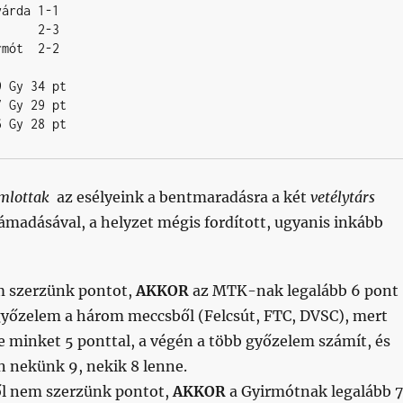
árda 1-1

     2-3

mót  2-2

 Gy 34 pt

 Gy 29 pt

6 Gy 28 pt
mlottak
az esélyeink a bentmaradásra a két
vetélytárs
ltámadásával, a helyzet mégis fordított, ugyanis inkább
 szerzünk pontot,
AKKOR
az MTK-nak legalább 6 pont
 győzelem a három meccsből (Felcsút, FTC, DVSC), mert
 minket 5 ponttal, a végén a több győzelem számít, és
n nekünk 9, nekik 8 lenne.
l nem szerzünk pontot,
AKKOR
a Gyirmótnak legalább 7