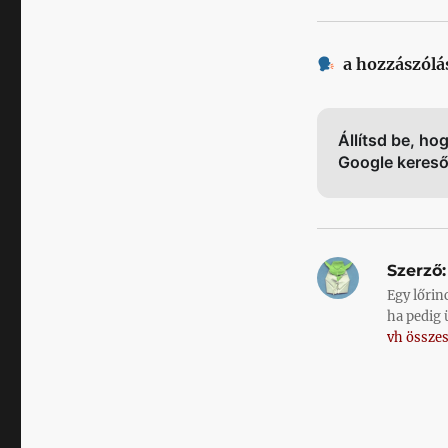
a hozzászólá
Állítsd be, ho
Google keres
Szerző:
Egy lőrin
ha pedig 
vh összes