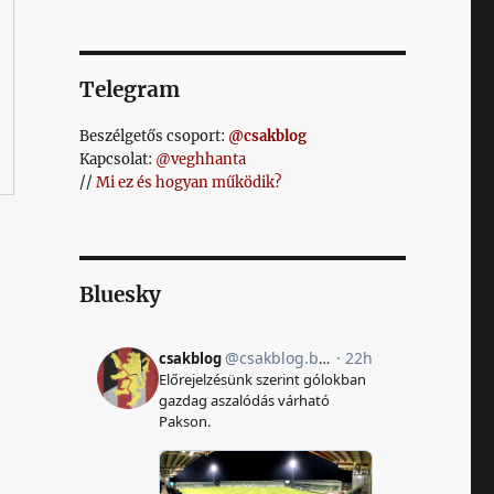
Telegram
Beszélgetős csoport:
@csakblog
Kapcsolat:
@veghhanta
//
Mi ez és hogyan működik?
Bluesky