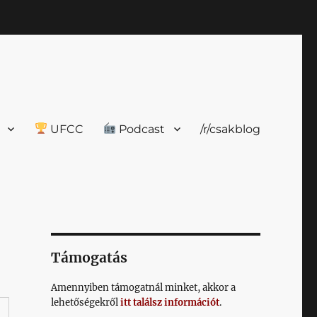
UFCC
Podcast
/r/csakblog
Támogatás
Amennyiben támogatnál minket, akkor a
lehetőségekről
itt találsz információt
.