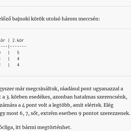
lőző bajnoki körök utolsó három meccsén:
---|-------

   |   5  

   |   4

2   |   4
egyszer már megcsináltuk, ráadásul pont ugyanazzal a
nt a 3. körben esedékes, azonban hatalmas szerencsénk,
zámára a 4 pont volt a legtöbb, amit elértek. Elég
ogy most 6, 7, sőt, extrém esetben 9 pontot szerezzenek.
ócliga, itt bármi megtörténhet.