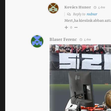
Kovács Hunor
4 éve
Reply to
radnar
Mert,ha kiesünk abban azt
0
Blaser Ferenc
4 éve