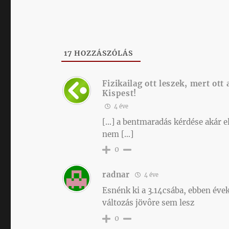
17
HOZZÁSZÓLÁS
Fizikailag ott leszek, mert ot
Kispest!
4 éve
[…] a bentmaradás kérdése akár e
nem […]
0
radnar
4 éve
Esnénk ki a 3.14csába, ebben éve
változás jövôre sem lesz
0