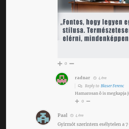
0
radnar
4 éve
Reply to
Blaser Ferenc
Hamarosan ô is megkapja j
0
Paal
4 éve
Gyirmót szerintem esélytelen a 7