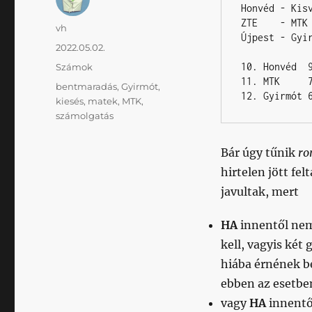
Honvéd - Kisv
ZTE    - MTK 
Szerző
vh
Újpest - Gyir
Közzétéve
2022.05.02.
Kategória
10. Honvéd  9
Számok
11. MTK     7
Címke
bentmaradás
,
Gyirmót
,
12. Gyirmót 
kiesés
,
matek
,
MTK
,
számolgatás
Bár úgy tűnik
ro
hirtelen jött fe
javultak, mert
HA
innentől nem
kell, vagyis két
hiába érnének be
ebben az esetbe
vagy
HA
innentő