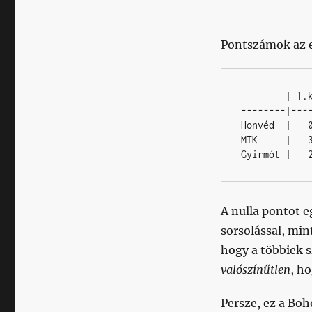
Pontszámok az e
        | 1.kör | 2.kör

--------|----
Honvéd  |   0
MTK     |   3
Gyirmót |   
A nulla pontot 
sorsolással, mi
hogy a többiek s
valószínűtlen
, h
Persze, ez a Boh