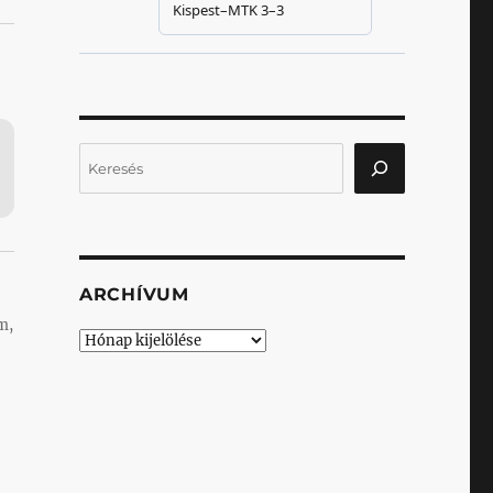
Keresés
ARCHÍVUM
m,
Archívum