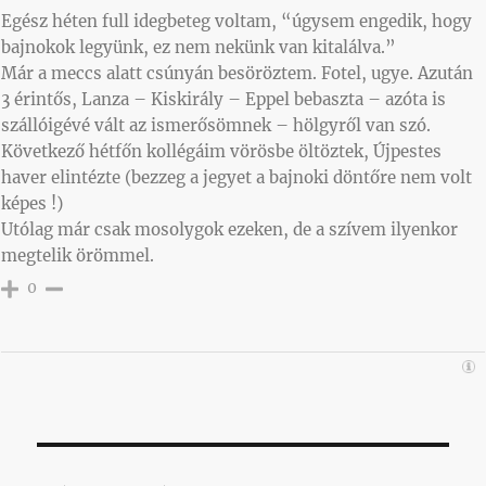
Egész héten full idegbeteg voltam, “úgysem engedik, hogy
bajnokok legyünk, ez nem nekünk van kitalálva.”
Már a meccs alatt csúnyán besöröztem. Fotel, ugye. Azután
3 érintős, Lanza – Kiskirály – Eppel bebaszta – azóta is
szállóigévé vált az ismerősömnek – hölgyről van szó.
Következő hétfőn kollégáim vörösbe öltöztek, Újpestes
haver elintézte (bezzeg a jegyet a bajnoki döntőre nem volt
képes !)
Utólag már csak mosolygok ezeken, de a szívem ilyenkor
megtelik örömmel.
0