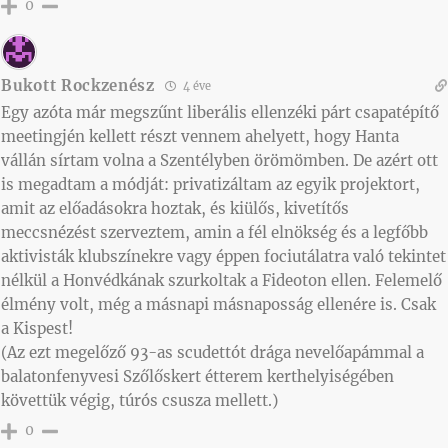
0
Bukott Rockzenész
4 éve
Egy azóta már megszűnt liberális ellenzéki párt csapatépítő
meetingjén kellett részt vennem ahelyett, hogy Hanta
vállán sírtam volna a Szentélyben örömömben. De azért ott
is megadtam a módját: privatizáltam az egyik projektort,
amit az előadásokra hoztak, és kiülős, kivetítős
meccsnézést szerveztem, amin a fél elnökség és a legfőbb
aktivisták klubszínekre vagy éppen fociutálatra való tekintet
nélkül a Honvédkának szurkoltak a Fideoton ellen. Felemelő
élmény volt, még a másnapi másnaposság ellenére is. Csak
a Kispest!
(Az ezt megelőző 93-as scudettót drága nevelőapámmal a
balatonfenyvesi Szőlőskert étterem kerthelyiségében
követtük végig, túrós csusza mellett.)
0