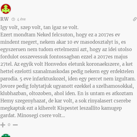
RW
4 éve
Igy volt, szep volt, tan igaz se volt.
Ezert mondtam Neked felcsuton, hogy ez a 2017es ev
mindent megert, nekem akar 10 ev masodosztalyt is, es
egyszeruen nem tudom ertelmezni azt, hogy az idei utolso
fordulot osszevessuk fontossagban ezzel a 2017es majus
27tel. Az egyik volt Honvedos eletunk koronaekszere, a ket
hettel ezelotti szanalmaskodas pedig nekem egy erdektelen
parodia. 5 eve infarktuskozel, iden egy percet nem izgultam.
Jovore pedig folytatjuk ugyanott ezekkel a szelhamosokkal,
klubhazban, oltozoben, ahol iden. En is untam es atkoztam
Hemy szegenyhazat, de kar volt, a sok rinyalasert cserebe
megkaptuk ezt a kiherelt Kispestet leszallito kamugep
gardat. Minosegi csere volt…
0