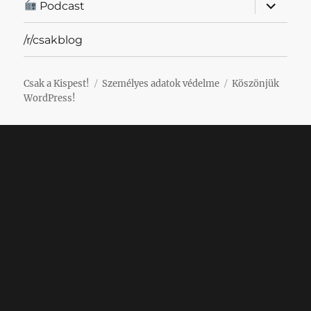
almenü
Podcast
szétnyit
/r/csakblog
Csak a Kispest!
Személyes adatok védelme
Köszönjük
WordPress!