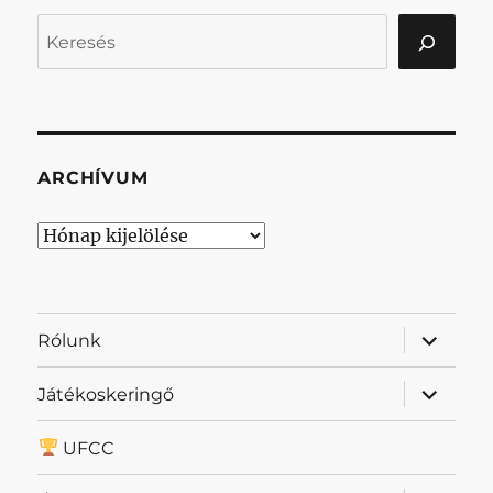
Keresés
ARCHÍVUM
Archívum
almenü
Rólunk
szétnyit
almenü
Játékoskeringő
szétnyit
UFCC