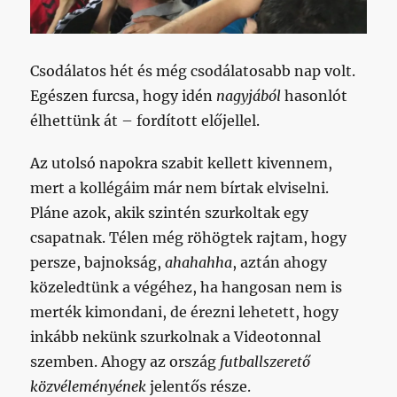
Csodálatos hét és még csodálatosabb nap volt.
Egészen furcsa, hogy idén
nagyjából
hasonlót
élhettünk át – fordított előjellel.
Az utolsó napokra szabit kellett kivennem,
mert a kollégáim már nem bírtak elviselni.
Pláne azok, akik szintén szurkoltak egy
csapatnak. Télen még röhögtek rajtam, hogy
persze, bajnokság,
ahahahha
, aztán ahogy
közeledtünk a végéhez, ha hangosan nem is
merték kimondani, de érezni lehetett, hogy
inkább nekünk szurkolnak a Videotonnal
szemben. Ahogy az ország
futballszerető
közvéleményének
jelentős része.