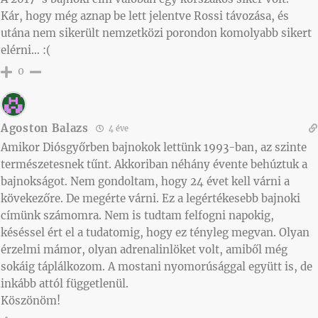
Kár, hogy még aznap be lett jelentve Rossi távozása, és
utána nem sikerült nemzetközi porondon komolyabb sikert
elérni… :(
0
Agoston Balazs
4 éve
Amikor Diósgyőrben bajnokok lettünk 1993-ban, az szinte
természetesnek tűnt. Akkoriban néhány évente behúztuk a
bajnokságot. Nem gondoltam, hogy 24 évet kell várni a
kövekezőre. De megérte várni. Ez a legértékesebb bajnoki
címünk számomra. Nem is tudtam felfogni napokig,
késéssel ért el a tudatomig, hogy ez tényleg megvan. Olyan
érzelmi mámor, olyan adrenalinlöket volt, amiből még
sokáig táplálkozom. A mostani nyomorúsággal együtt is, de
inkább attól függetlenül.
Köszönöm!