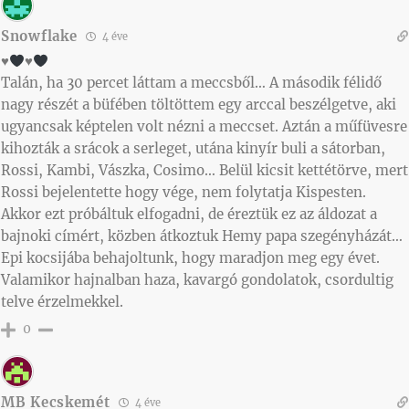
Snowflake
4 éve
♥️
♥️
Talán, ha 30 percet láttam a meccsből… A második félidő
nagy részét a büfében töltöttem egy arccal beszélgetve, aki
ugyancsak képtelen volt nézni a meccset. Aztán a műfüvesre
kihozták a srácok a serleget, utána kinyír buli a sátorban,
Rossi, Kambi, Vászka, Cosimo… Belül kicsit kettétörve, mert
Rossi bejelentette hogy vége, nem folytatja Kispesten.
Akkor ezt próbáltuk elfogadni, de éreztük ez az áldozat a
bajnoki címért, közben átkoztuk Hemy papa szegényházát…
Epi kocsijába behajoltunk, hogy maradjon meg egy évet.
Valamikor hajnalban haza, kavargó gondolatok, csordultig
telve érzelmekkel.
0
MB Kecskemét
4 éve