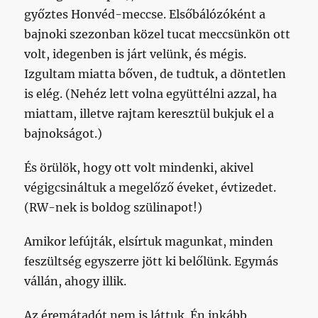
győztes Honvéd-meccse. Elsőbálózóként a
bajnoki szezonban közel tucat meccsünkön ott
volt, idegenben is járt velünk, és mégis.
Izgultam miatta bőven, de tudtuk, a döntetlen
is elég. (Nehéz lett volna együttélni azzal, ha
miattam, illetve rajtam keresztül bukjuk el a
bajnokságot.)
És örülök, hogy ott volt mindenki, akivel
végigcsináltuk a megelőző éveket, évtizedet.
(RW-nek is boldog szülinapot!)
Amikor lefújták, elsírtuk magunkat, minden
feszültség egyszerre jött ki belőlünk. Egymás
vállán, ahogy illik.
Az éremátadót nem is láttuk. Én inkább