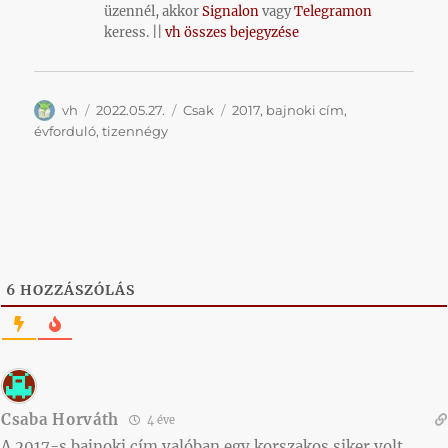
üzennél, akkor
Signalon
vagy
Telegramon
keress. ||
vh összes bejegyzése
Szerző
Közzétéve
Kategória
Címke
vh
2022.05.27.
Csak
2017
,
bajnoki cím
,
évforduló
,
tizennégy
6
HOZZÁSZÓLÁS
Csaba Horváth
4 éve
A 2017-s bajnoki cím valóban egy korszakos siker volt.