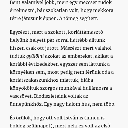
Bent valamivel jobb, mert egy meccset tudok
értelmezni, bár szokatlan volt, hogy mekkora
tétre játszunk éppen. A tömeg segített.
Egyrészt, mert a szokott, korláttámasztó
helyünk helyett pár sorral hátrébb álltunk,
hiszen csak ott jutott. Másrészt mert valahol
tudtuk
gyűlölni
azokat az embereket, akiket a
korábbi évtizedekben egyszer sem láttunk a
környéken sem, most pedig nem férünk oda a
korlátszakaszunkhoz miattuk, hiába
könyököltük szorgos munkával hullámosra a
vascsövet. Biodíszleteink voltak az
ünnepünkhöz. Egy nagy halom hús, nem több.
És örülök, hogy ott volt István is (innen is
boldog szülinapot), mert neki ez volt az első