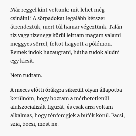
Már reggel kint voltunk: mit lehet még
csinálni? A sörpadokat legalább kétszer
átrendeztük, mert túl hamar végeztünk. Talán
tíz vagy tizenegy körül leittam magam valami
meggyes sörrel, foltot hagyott a pólómon.
Remek indok hazaugrani, hátha tudok aludni
egy kicsit.
Nem tudtam.
A meccs előtti órákgra sikerült olyan állapotba
kerülnöm, hogy hoztam a mérhetetlenül
alulszocializált figurát, és csak arra voltam
alkalmas, hogy ténferegjek a büfék körül. Pacsi,
szia, bocsi, most ne.