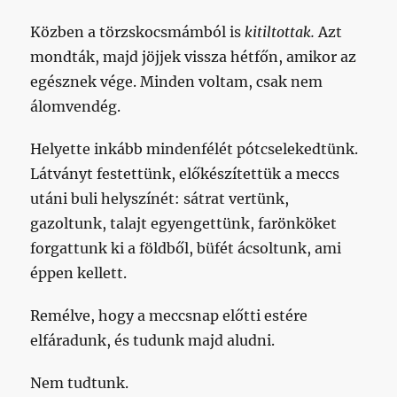
Közben a törzskocsmámból is
kitiltottak.
Azt
mondták, majd jöjjek vissza hétfőn, amikor az
egésznek vége. Minden voltam, csak nem
álomvendég.
Helyette inkább mindenfélét pótcselekedtünk.
Látványt festettünk, előkészítettük a meccs
utáni buli helyszínét: sátrat vertünk,
gazoltunk, talajt egyengettünk, farönköket
forgattunk ki a földből, büfét ácsoltunk, ami
éppen kellett.
Remélve, hogy a meccsnap előtti estére
elfáradunk, és tudunk majd aludni.
Nem tudtunk.